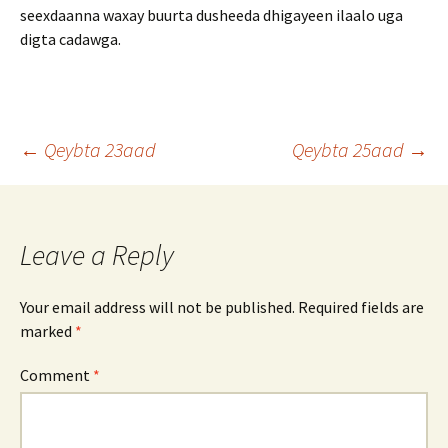
seexdaanna waxay buurta dusheeda dhigayeen ilaalo uga
digta cadawga.
Post
←
Qeybta 23aad
Qeybta 25aad
→
navigation
Leave a Reply
Your email address will not be published.
Required fields are
marked
*
Comment
*