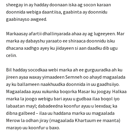
sheegay in ay hadday doonaan iska ag socon karaan
doonnida webiga daantiisa, gaabinta ay doonnidu
gaabinayso awgeed.
Markaasay afartii dhallinyarada ahaa ay ag lugeeyeen. Mar
marka ay dabayshu yaraato ee shiraaca doonnidu isku
dhacana xadhgo ayey ku jiidayeen si aan daadku dib ugu
celin.
Bil hadday socodkaa webi marka ah ee gurguuradka ah ku
jireen ayaa waxay yimaadeen Semneh oo ahayd magaalada
ay ku ballameen naakhuudka doonnida in uu gaadhsiiyo.
Magaaladaa ayuu xukunka boqorka Masar ku joogay. Halkaa
marka la joogo webigu bari ayuu u gudbaa ilaa boqol iyo
labaatan mayl; dabadeedna koonfur ayuu u leexdaa; ka
dibna galbeed – ilaa uu haddana marka uu magaalada
Merow la odhan jiray (magaalada Khartuum ee maanta)
marayo uu koonfur u baxo.