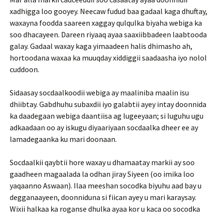
xadhigga loo gooyey. Neecaw fudud baa gadaal kaga dhuftay,
waxayna foodda saareen xaggay qulqulka biyaha webiga ka
soo dhacayeen. Dareen riyaaq ayaa saaxiibbadeen laabtooda
galay. Gadaal waxay kaga yimaadeen halis dhimasho ah,
hortoodana waxaa ka muuqday xiddiggii saadaasha iyo nolol
cuddoon.
Sidaasay socdaalkoodii webiga ay maaliniba maalin isu
dhiibtay. Gabdhuhu subaxdii iyo galabtii ayey intay doonnida
ka daadegaan webiga daantiisa ag lugeeyaan; si luguhu ugu
adkaadaan oo ay iskugu diyaariyaan socdaalka dheer ee ay
lamadegaanka ku mari doonaan.
Socdaalkii qaybtii hore waxay u dhamaatay markii ay soo
gaadheen magaalada la odhan jiray Siyeen (oo imika loo
yaqaanno Aswaan). Ilaa meeshan socodka biyuhu aad bay u
degganaayeen, doonniduna si fiican ayey u mari karaysay.
Wixii halkaa ka roganse dhulka ayaa kor u kaca oo socodka