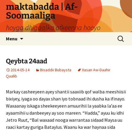
Skip
maktabadda | Af-
to
Soomaaliga
content
hoyga dhigaalka afkeenna hooyo
Search
Menu
for:
Qeybta 24aad
2014-05-14
Bisaddii Bubaysta
Xasan Aw-Daahir
Qaalib
Markay casheeyeen ayey shantii saaxiib qof walba meeshiisii
bixiyey, iyaga oo dayax shan iyo tobnaad ihi dusha ka ifinayo.
Waxaanay iskaga sheekeeyeen amuurihii la yaabka la’aa ee
ayaamihii u danbeeyey ay soo mareen. “Hadda,” ayuu ku idhi
Jetro Ruut, “Bal waxaad nooga warrantaa sidaad Maysa uu
raaci kartay guriga Bataylus. Waanu ka war haynaa sida