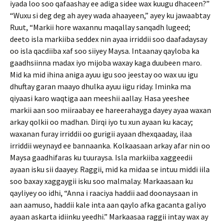
iyada loo soo qafaashay ee adiga sidee wax kuugu dhaceen?”
“Wuxu si deg deg ah ayey wada ahaayeen,” ayey ku jawaabtay
Ruut, “Markii hore waxannu maqallay sanqadh lugeed;
deeto isla markiiba seddex nin ayaa irriddii soo daafadaysay
oo isla qacdiiba xaf soo siiyey Maysa. Intaanay qayloba ka
gaadhsiinna madax iyo mijoba waxay kaga duubeen maro.
Mid ka mid ihina aniga ayuu igu soo jeestay oo wax uu igu
dhuftay garan maayo dhulka ayuu iigu riday. Iminka ma
qiyaasi karo waqtiga aan meeshii aallay. Hasa yeeshee
markii aan soo miiraabay ee hareerahayga dayey ayaa waxan
arkay qolkii oo madhan. Dirqi iyo tu xun ayaan ku kacay;
waxanan furay irriddii oo gurigii ayaan dhexqaaday, ilaa
irriddii weynayd ee bannaanka. Kolkaasaan arkay afar nin oo
Maysa gaadhifaras ku tuuraysa. Isla markiiba xaggeedii
ayaan isku sii daayey. Raggii, mid ka midaa se intuu middi iila
soo baxay xaggaygii isku soo malmalay. Markaasaan ku
qayliyey oo idhi, “Anna i raaciya haddii aad doonaysaan in
aan aamuso, haddii kale inta aan qaylo afka gacanta galiyo
ayaan askarta idiinku yeedhi.” Markaasaa raggii intay wax ay