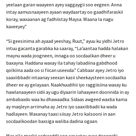
yeelaan garan waayeen ayey xaggaygii soo eegeen. Anna
intay aamusnaayeen ayaan waydaartay oo gaadhifaraskii
koray, waxaanan ag fadhiistay Maysa. Waana la nagu
kaxeeyey.”
“Si geesinima ah ayaad yeeshay, Ruut,” ayuu ku yidhi Jetro
intuu gacanta garabka ka saaray, “La’aantaa hadda halakan
maynu wada joogneen, innaga oo socdaalkan dheer u
baxayna. Haddana waxay ila tahay labadiina gabdhood
qolkiina aada oo si fiican useexda.” Cabbaar ayey Jetro iyo
saaxiibbadii intaanay seexan kasii sheekaysteen socdaalka
dheer ee ay gelayaan. Naakhuudihii iyo raggiisiina waxay ku
hawlanaayeen sidii ay ugu diyaarin lahaayeen doonnida in ay
ambabaxdo waa ku dhawaadka. Sidaas awgeed waxba kama
ay maqleyn arrimaha ay Jetro iyo saaxiibbadii ka wada
hadlayeen. Waxanay taasi siisay Jetro kalsooni in aan
socdaalkoodan baxsiga waliba dadina ogaan.
Mar alla markii cadceeddii soo casaatay ayaa doonnidii