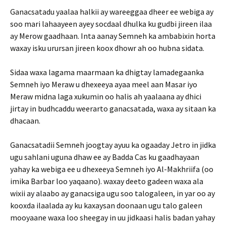
Ganacsatadu yaalaa halkii ay wareeggaa dheer ee webiga ay
soo mari lahaayeen ayey socdaal dhulka ku gudbi jireen ilaa
ay Merow gaadhaan. Inta aanay Semneh ka ambabixin horta
waxay isku urursan jireen koox dhowr ah oo hubna sidata.
Sidaa waxa lagama maarmaan ka dhigtay lamadegaanka
Semneh iyo Meraw u dhexeeya ayaa meel aan Masar iyo
Meraw midna laga xukumin oo halis ah yaalaana ay dhici
jirtay in budhcaddu weerarto ganacsatada, waxa ay sitaan ka
dhacaan.
Ganacsatadii Semneh joogtay ayuu ka ogaaday Jetro in jidka
ugu sahlani uguna dhaw ee ay Badda Cas ku gaadhayaan
yahay ka webiga ee u dhexeeya Semneh iyo Al-Makhriifa (oo
imika Barbar loo yaqaano). waxay deeto gadeen waxa ala
wixii ay alaabo ay ganacsiga ugu soo talogaleen, in yar oo ay
kooxda ilaalada ay ku kaxaysan doonaan ugu talo galeen
mooyaane waxa loo sheegay in uu jidkaasi halis badan yahay