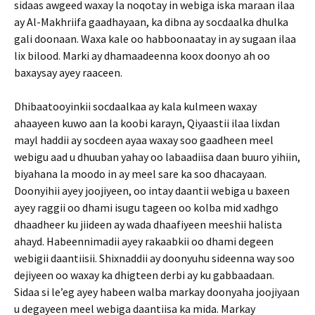
sidaas awgeed waxay la noqotay in webiga iska maraan ilaa
ay Al-Makhriifa gaadhayaan, ka dibna ay socdaalka dhulka
gali doonaan. Waxa kale oo habboonaatay in ay sugaan ilaa
lix bilood. Marki ay dhamaadeenna koox doonyo ah oo
baxaysay ayey raaceen.
Dhibaatooyinkii socdaalkaa ay kala kulmeen waxay
ahaayeen kuwo aan la koobi karayn, Qiyaastii ilaa lixdan
mayl haddii ay socdeen ayaa waxay soo gaadheen meel
webigu aad u dhuuban yahay oo labaadiisa daan buuro yihiin,
biyahana la moodo in ay meel sare ka soo dhacayaan.
Doonyihii ayey joojiyeen, oo intay daantii webiga u baxeen
ayey raggii oo dhami isugu tageen oo kolba mid xadhgo
dhaadheer ku jiideen ay wada dhaafiyeen meeshii halista
ahayd. Habeennimadii ayey rakaabkii oo dhami degeen
webigii daantiisii. Shixnaddii ay doonyuhu sideenna way soo
dejiyeen oo waxay ka dhigteen derbi ay ku gabbaadaan.
Sidaa si le’eg ayey habeen walba markay doonyaha joojiyaan
u degayeen meel webiga daantiisa ka mida. Markay