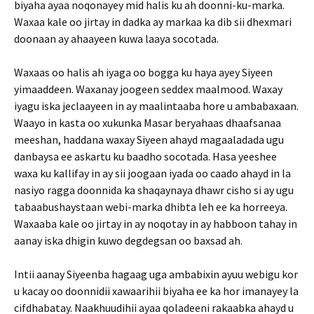
biyaha ayaa noqonayey mid halis ku ah doonni-ku-marka.
Waxaa kale oo jirtay in dadka ay markaa ka dib sii dhexmari
doonaan ay ahaayeen kuwa laaya socotada.
Waxaas oo halis ah iyaga oo bogga ku haya ayey Siyeen
yimaaddeen. Waxanay joogeen seddex maalmood. Waxay
iyagu iska jeclaayeen in ay maalintaaba hore u ambabaxaan.
Waayo in kasta oo xukunka Masar beryahaas dhaafsanaa
meeshan, haddana waxay Siyeen ahayd magaaladada ugu
danbaysa ee askartu ku baadho socotada. Hasa yeeshee
waxa ku kallifay in ay sii joogaan iyada oo caado ahayd in la
nasiyo ragga doonnida ka shaqaynaya dhawr cisho si ay ugu
tabaabushaystaan webi-marka dhibta leh ee ka horreeya.
Waxaaba kale oo jirtay in ay noqotay in ay habboon tahay in
aanay iska dhigin kuwo degdegsan oo baxsad ah.
Intii aanay Siyeenba hagaag uga ambabixin ayuu webigu kor
u kacay oo doonnidii xawaarihii biyaha ee ka hor imanayey la
cifdhabatay. Naakhuudihii ayaa qoladeeni rakaabka ahayd u