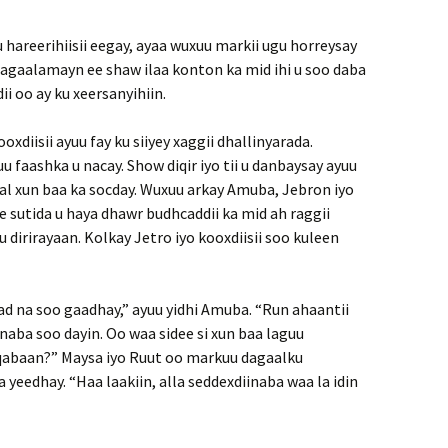
 hareerihiisii eegay, ayaa wuxuu markii ugu horreysay
dagaalamayn ee shaw ilaa konton ka mid ihi u soo daba
ii oo ay ku xeersanyihiin.
xdiisii ayuu fay ku siiyey xaggii dhallinyarada.
uu faashka u nacay. Show diqir iyo tii u danbaysay ayuu
l xun baa ka socday. Wuxuu arkay Amuba, Jebron iyo
e sutida u haya dhawr budhcaddii ka mid ah raggii
u dirirayaan. Kolkay Jetro iyo kooxdiisii soo kuleen
ad na soo gaadhay,” ayuu yidhi Amuba. “Run ahaantii
naba soo dayin. Oo waa sidee si xun baa laguu
qabaan?” Maysa iyo Ruut oo markuu dagaalku
 yeedhay. “Haa laakiin, alla seddexdiinaba waa la idin