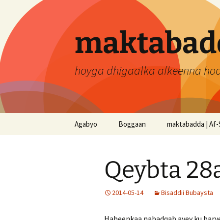
Skip
to
content
maktabadd
hoyga dhigaalka afkeenna ho
Agabyo
Boggaan
maktabadda | Af-
Qeybta 28
2014-05-14
Bisaddii Bubaysta
Habeenkaa nabadqab ayey ku baryee