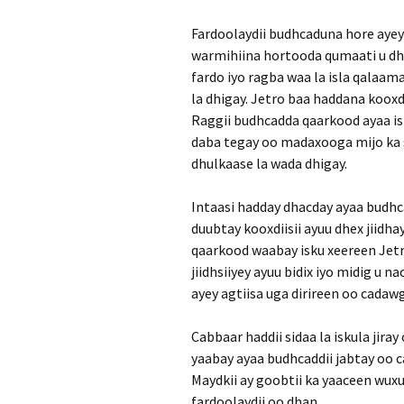
Fardoolaydii budhcaduna hore ayey 
warmihiina hortooda qumaati u dhi
fardo iyo ragba waa la isla qalaam
la dhigay. Jetro baa haddana kooxd
Raggii budhcadda qaarkood ayaa isla
daba tegay oo madaxooga mijo ka s
dhulkaase la wada dhigay.
Intaasi hadday dhacday ayaa budhca
duubtay kooxdiisii ayuu dhex jiidh
qaarkood waabay isku xeereen Jetro
jiidhsiiyey ayuu bidix iyo midig u 
ayey agtiisa uga dirireen oo cadawg
Cabbaar haddii sidaa la iskula jira
yaabay ayaa budhcaddii jabtay oo c
Maydkii ay goobtii ka yaaceen wux
fardoolaydii oo dhan.