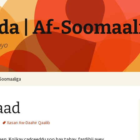
a | Af-Soomaal
oyo
Soomaaliga
aad
Xasan Aw-Daahir Qaalib
n. Kolkay cadceeddu soo bax tahay, fardihii ayey