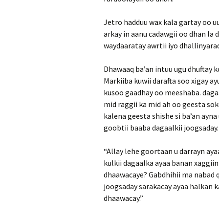
Jetro hadduu wax kala gartay oo uu
arkay in aanu cadawgii oo dhan la 
waydaaratay awrtii iyo dhallinyarad
Dhawaaq ba’an intuu ugu dhuftay koo
Markiiba kuwii darafta soo xigay ay
kusoo gaadhay oo meeshaba. dagaa
mid raggii ka mid ah oo geesta sok
kalena geesta shishe si ba’an ayna 
goobtii baaba dagaalkii joogsaday.
“Allay lehe goortaan u darrayn aya
kulkii dagaalka ayaa banan xaggiin
dhaawacaye? Gabdhihii ma nabad 
joogsaday sarakacay ayaa halkan ka
dhaawacay.”