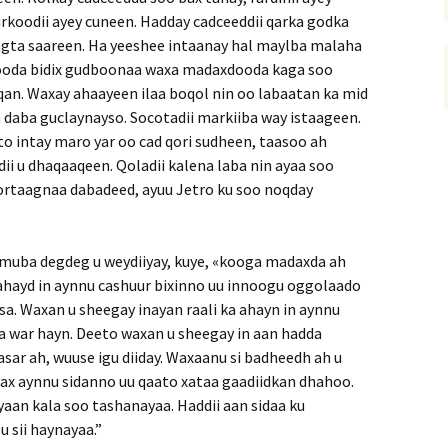
afurkoodii ayey cuneen. Hadday cadceeddii qarka godka
agta saareen. Ha yeeshee intaanay hal maylba malaha
tooda bidix gudboonaa waxa madaxdooda kaga soo
an. Waxay ahaayeen ilaa boqol nin oo labaatan ka mid
a daba guclaynayso. Socotadii markiiba way istaageen.
eto intay maro yar oo cad qori sudheen, taasoo ah
i u dhaqaaqeen. Qoladii kalena laba nin ayaa soo
hortaagnaa dabadeed, ayuu Jetro ku soo noqday
Amuba degdeg u weydiiyay, kuye, «kooga madaxda ah
ahayd in aynnu cashuur bixinno uu innoogu oggolaado
sa. Waxan u sheegay inayan raali ka ahayn in aynnu
ba war hayn. Deeto waxan u sheegay in aan hadda
sar ah, wuuse igu diiday. Waxaanu si badheedh ah u
 wax aynnu sidanno uu qaato xataa gaadiidkan dhahoo.
aan kala soo tashanayaa. Haddii aan sidaa ku
 sii haynayaa.”