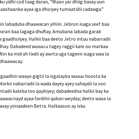
u yidhi cod taag daran, “Waan yar dhiig baxay uun
aashaanka ayaa iga dhiciyey tumaatidii cadawga.”
y in labaduba dhaawacan yihiin. Jebron isaga seef baa
waran baa lagaga dhuftay. Amubana labada garab
gaadhsiiyey. Halkii baa deeto Jetro intuu nabarradii
dhay. Dabadeed wuxuu u tagey raggii kale oo markaa
in ka mid ah lixdii ay awrta uga tageen isaga waa la
 dhaawacay.
 gaadhin waayo gigtii la isgalayba wuxuu hoosta ka
 Markii nabarradii la wada dayey ayey sahaydii la soo
ntadii kaleba loo qaybiyey; dabadeedna halkii bay ka
haawacnayd ayaa fardihii qaban weyday; deeto waxa la
axay yimaadeen Betra. Halkaasoo ay isku