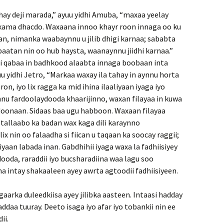
hay deji marada,” ayuu yidhi Amuba, “maxaa yeelay
 kama dhacdo. Waxaana innoo khayr roon innaga oo ku
an, nimanka waabaynnu u jilib dhigi karnaa; sababta
aatan nin oo hub haysta, waanaynnu jiidhi karnaa.”
i qabaa in badhkood alaabta innaga boobaan inta
 yidhi Jetro, “Markaa waxay ila tahay in aynnu horta
on, iyo lix ragga ka mid ihina ilaaliyaan iyaga iyo
nnu fardoolaydooda khaarijinno, waxan filayaa in kuwa
 doonaan. Sidaas baa ugu habboon. Waxaan filayaa
 tallaabo ka badan wax kaga dili karaynno
ix nin oo falaadha si fiican u taqaan ka soocay raggii;
yaan labada inan. Gabdhihii iyaga waxa la fadhiisiyey
dooda, raraddii iyo bucsharadiina waa lagu soo
yna intay shakaaleen ayey awrta agtoodii fadhiisiyeen.
gaarka duleedkiisa ayey jilibka aasteen. Intaasi hadday
daa tuuray. Deeto isaga iyo afar iyo tobankii nin ee
ii.