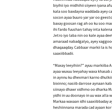
biyihii iyo midhihii siiyeen iyana 
kala soo baxdayna waddada ayey c
socon ayaa buuro yar yar oo gees
baxay goosan rag ah oo ku soo maq
ihi fardo fuushan tahay inta kalen
Jetro iyo laba nin oo kale ayaa de
amaraad nabadgalyo, ayey xaggoodi
dhaqaaqday. Cabbaar markii la is 
saaxiibbadii.
“Maxay leeyihiin?” ayuu markiiba 
ayaa wuxuu leeyahay waxa khasab 
in aynnu ku dhexmari karno dhulkii
bixinno; nasiib darrose aynaan ka
siinayo dhawr xidhmo oo dharka Ma
yidhi in uu doonayo in uu wax alla
Markaa waxaan idhi saaxiibbaday ay
heshiinnana marada cad ayaan kor u