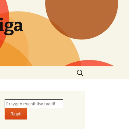
iga
Search
for:
Raadi