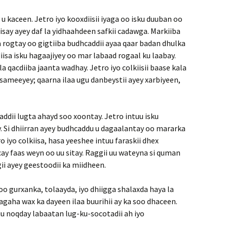
u kaceen. Jetro iyo kooxdiisii iyaga oo isku duuban oo
say ayey daf la yidhaahdeen safkii cadawga. Markiiba
a rogtay oo gigtiiba budhcaddii ayaa qaar badan dhulka
iisa isku hagaajiyey oo mar labaad rogaal ku laabay.
 qacdiiba jaanta wadhay. Jetro iyo colkiisii baase kala
ameeyey; qaarna ilaa ugu danbeystii ayey xarbiyeen,
ddii lugta ahayd soo xoontay. Jetro intuu isku
ay. Si dhiirran ayey budhcaddu u dagaalantay oo mararka
 iyo colkiisa, hasa yeeshee intuu faraskii dhex
nacay faas weyn oo uu sitay. Raggii uu wateyna si quman
ii ayey geestoodii ka miidheen.
y oo gurxanka, tolaayda, iyo dhiigga shalaxda haya la
agaha wax ka dayeen ilaa buurihii ay ka soo dhaceen.
uu noqday labaatan lug-ku-socotadii ah iyo