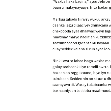
“Waxba haka baqina,” ayuu Jebron k
baan u malaynayaaye. Inta badan g
Markuu labadii fiiriyey wuxuu arka
daanka lagu dilaaciyey dhinacana 
dhexdooda ayaa dhaawac weyn laga 
maydhay maryo nadiif ah ku xidhxi
saaxiibbadood gacanta ku hayaan. N
dilay seddex kalana si xun ayaa loo
Ninkii awrta lahaa isaga waxba ma
galay saabaankii iyo raradii awrta.
baxeen oo raggii caano, biyo iyo cu
tukubeen. Seddex nin oo si xun u d
saaray awrtii. Waxay tukubaanba w
baxnaaniyeen toddoba maalmood.