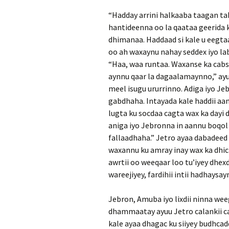
“Hadday arrini halkaaba taagan ta
hantideenna oo la qaataa geerida
dhimanaa. Haddaad si kale u eegta
oo ah waxaynu nahay seddex iyo lab
“Haa, waa runtaa. Waxanse ka cabs
aynnu qaar la dagaalamaynno,” ayuu
meel isugu ururrinno. Adiga iyo Jebr
gabdhaha. Intayada kale haddii aa
lugta ku socdaa cagta wax ka dayi
aniga iyo Jebronna in aannu boqol
fallaadhaha.” Jetro ayaa dabadeed l
waxannu ku amray inay wax ka dhici
awrtii oo weeqaar loo tu’iyey dhex
wareejiyey, fardihii intii hadhaysa
Jebron, Amuba iyo lixdii ninna wee
dhammaatay ayuu Jetro calankii cad
kale ayaa dhagac ku siiyey budhcadd