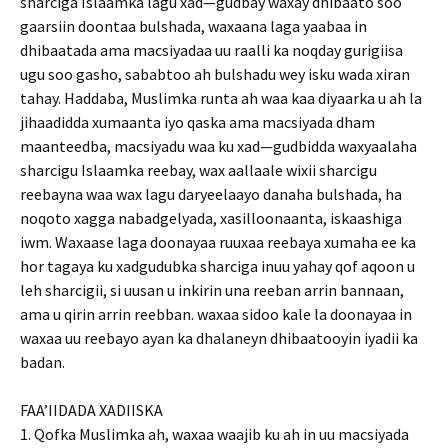
sharciga Islaamka lagu xad—gudbay waxay dhibaato soo
gaarsiin doontaa bulshada, waxaana laga yaabaa in
dhibaatada ama macsiyadaa uu raalli ka noqday gurigiisa
ugu soo gasho, sababtoo ah bulshadu wey isku wada xiran
tahay. Haddaba, Muslimka runta ah waa kaa diyaarka u ah la
jihaadidda xumaanta iyo qaska ama macsiyada dham
maanteedba, macsiyadu waa ku xad—gudbidda waxyaalaha
sharcigu Islaamka reebay, wax aallaale wixii sharcigu
reebayna waa wax lagu daryeelaayo danaha bulshada, ha
noqoto xagga nabadgelyada, xasilloonaanta, iskaashiga
iwm. Waxaase laga doonayaa ruuxaa reebaya xumaha ee ka
hor tagaya ku xadgudubka sharciga inuu yahay qof aqoon u
leh sharcigii, si uusan u inkirin una reeban arrin bannaan,
ama u qirin arrin reebban. waxaa sidoo kale la doonayaa in
waxaa uu reebayo ayan ka dhalaneyn dhibaatooyin iyadii ka
badan.
FAA’IIDADA XADIISKA
1. Qofka Muslimka ah, waxaa waajib ku ah in uu macsiyada