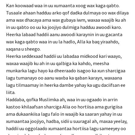
Kan koowaad waa in uu xumaanta xoog wax kaga qabto.
Tusaale ahaan hadduu arko qof dadka dulmaya oo wax dilaya
ama wax dhacaya ama wax gubaya iwm, waxaa waajib ku ah
in uu qabto oo uu ka joojiyo dulmiga hadduu awoodi karo.
Heerka labaad haddii aanu awoodi karaynin in uu gacanta
wax kaga qabto waa in uu la hadlo, Alla ka baq yiraahdo,
xaqana u sheego.
Heerka seddexaad haddii uu labadaa midkood kari waayo,
waxaa waajib ku ah in uu qalbiga ka kahdo, meesha
munkarka lagu hayo ka dheeraado isagoo ka xun sharcigaa
lagu tumanayo oo aanu waxba ka qaban karayn, waxaana
lagu tilmaamay in heerka dambe yahay ka ugu daciifsan ee
liita.
Haddaba, qofka Muslimka ah, waa in uu ogaado in arrin
kastoo khilaafsan sharciga Alia oo hortiisa ama gurigiisa
ama dukaankiisa lagu falo in waajib ka saaran yahay in uu
xumaantaa joojiyo, hadba, sidii u suuragal ah, maxaa yeelay,
haddii uu oggolaado xumaantaa hortiisa lagu sameeyey oo