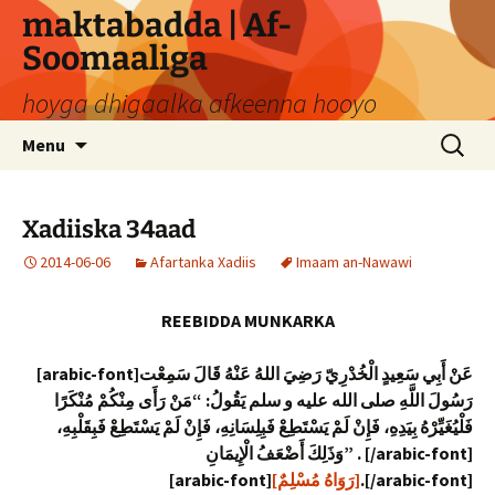
Skip
maktabadda | Af-
to
Soomaaliga
content
hoyga dhigaalka afkeenna hooyo
Search
Menu
for:
Xadiiska 34aad
2014-06-06
Afartanka Xadiis
Imaam an-Nawawi
REEBIDDA MUNKARKA
[arabic-font]عَنْ أَبِي سَعِيدٍ الْخُدْرِيّ رَضِيَ اللهُ عَنْهُ قَالَ سَمِعْت
رَسُولَ اللَّهِ صلى الله عليه و سلم يَقُولُ: “مَنْ رَأَى مِنْكُمْ مُنْكَرًا
فَلْيُغَيِّرْهُ بِيَدِهِ، فَإِنْ لَمْ يَسْتَطِعْ فَبِلِسَانِهِ، فَإِنْ لَمْ يَسْتَطِعْ فَبِقَلْبِهِ،
وَذَلِكَ أَضْعَفُ الْإِيمَانِ” . [/arabic-font]
[arabic-font]
[رَوَاهُ مُسْلِمٌ]
.[/arabic-font]