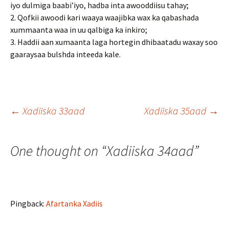
iyo dulmiga baabi’iyo, hadba inta awooddiisu tahay;
2. Qofkii awoodi kari waaya waajibka wax ka qabashada
xummaanta waa in uu qalbiga ka inkiro;
3. Haddii aan xumaanta laga hortegin dhibaatadu waxay soo
gaaraysaa bulshda inteeda kale.
Post
←
Xadiiska 33aad
Xadiiska 35aad
→
navigation
One thought on “
Xadiiska 34aad
”
Pingback:
Afartanka Xadiis