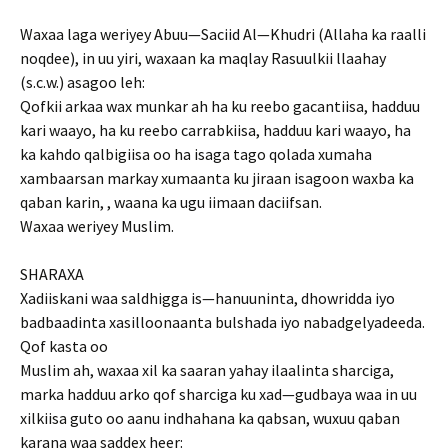
Waxaa laga weriyey Abuu—Saciid Al—Khudri (Allaha ka raalli
noqdee), in uu yiri, waxaan ka maqlay Rasuulkii llaahay
(s.c.w.) asagoo leh:
Qofkii arkaa wax munkar ah ha ku reebo gacantiisa, hadduu
kari waayo, ha ku reebo carrabkiisa, hadduu kari waayo, ha
ka kahdo qalbigiisa oo ha isaga tago qolada xumaha
xambaarsan markay xumaanta ku jiraan isagoon waxba ka
qaban karin, , waana ka ugu iimaan daciifsan.
Waxaa weriyey Muslim.
SHARAXA
Xadiiskani waa saldhigga is—hanuuninta, dhowridda iyo
badbaadinta xasilloonaanta bulshada iyo nabadgelyadeeda.
Qof kasta oo
Muslim ah, waxaa xil ka saaran yahay ilaalinta sharciga,
marka hadduu arko qof sharciga ku xad—gudbaya waa in uu
xilkiisa guto oo aanu indhahana ka qabsan, wuxuu qaban
karana waa saddex heer: