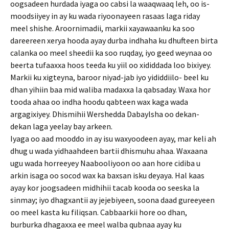
oogsadeen hurdada iyaga oo cabsi la waaqwaaq leh, oo is-
moodsiiyey in ay ku wada riyoonayeen rasaas laga riday
meel shishe. Aroornimadii, markii xayawaanku ka soo
dareereen xerya hooda ayay durba indhaha ku dhufteen birta
calanka oo meel sheedii ka soo ruqday, iyo geed weynaa oo
beerta tufaaxxa hoos teeda ku yiil oo xididdada loo bixiyey.
Markii ku xigteyna, baroor niyad-jab iyo yididdiilo- beel ku
dhan yihiin baa mid waliba madaxxa la qabsaday. Waxa hor
tooda ahaa oo indha hoodu qabteen wax kaga wada
argagixiyey. Dhismihii Wershedda Dabaylsha oo dekan-
dekan laga yeelay bay arkeen.
Iyaga oo aad mooddo in ay isu waxyoodeen ayay, mar keli ah
dhug u wada yidhaahdeen bartii dhismuhu ahaa. Waxaana
ugu wada horreeyey Naabooliyoon oo aan hore cidiba u
arkin isaga oo socod wax ka baxsan isku deyaya. Hal kaas
ayay kor joogsadeen midhihii tacab kooda oo seeska la
sinmay; iyo dhagxantii ay jejebiyeen, soona daad gureeyeen
oo meel kasta ku filiqsan. Cabbaarkii hore oo dhan,
burburka dhagaxxa ee meel walba qubnaa ayay ku