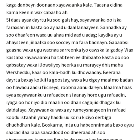
kaga danbeyn doonaan xayawaanka kale. Taasna cidina
kama keenin wax cabasho ah.
Si daas ayaa dayrtu ku soo galshay, xayawaanka oo iska
faraxsan in kasta oo ay aad u daallanaayeen. Sannadka ay
soo dhaafeen waxa uu ahaa mid aad u adag; kaydka ay u
ahaysteen jiilaalka soo socdey ma fara badnayn. Gabaabsi
gaasna waxa ugu wacnaa sarreenka iyo cawska la gaday. Wax
kastaba xayawaanku ha tabteen ee dhibaato kasta oo soo
qabsatay waxa illowsiiyey heerka uu marayey dhismaha
Wersheddu, kaas oo kala-badh ku dhowaaday. Beeraha
dayrta baxay kolkii la goostay, waxa ku xigey maalmo badan
oo hawadu aad u fiicneyd, roobna aanu da’eyn. Maalma haas
ayaa xayawaanku u rafaadeen si aanay hore ugu rafaadin,
iyaga oo hor iyo dib maalin oo dhan cagajiid dhagax ku
daldalaya. Xayawaanku waxa ay rumeysnaayeen in rafaad
koodu istaahil yahay haddii uu kor u kiciyo derbiga
dhudhdhun kale. Boskarna, inta uu habeennimada baxo ayuu
saacad ilaa laba saacadood oo dheeraad ah soo
shaqeynayey, isaga oo ileyska dayyaxxa kaalmeysanaya.