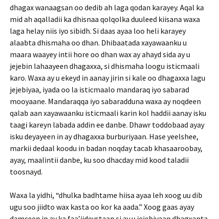
dhagax wanaagsan oo dedib ah laga qodan karayey. Aqal ka
mid ah aqalladii ka dhisnaa qolqolka duuleed kiisana waxa
laga helay niis iyo sibidh. Si daas ayaa loo heli karayey
alaabta dhismaha oo dhan. Dhibaatada xayawaanku u
maara waayey intii hore oo dhan wax ay ahayd sida ay u
jejebin lahaayeen dhagaxxa, si dhismaha loogu isticmaali
karo. Waxa ay u ekeyd in aanay jirin si kale oo dhagaxxa lagu
jejebiyaa, iyada oo la isticmaalo mandaraq iyo sabarad
mooyaane. Mandaraqqa iyo sabaradduna waxa ay noqdeen
qalab aan xayawaanku isticmaali karin kol haddii aanay isku
taagi kareyn labada addin ee danbe. Dhawr toddobaad ayay
isku deyayeen in ay dhagaxxa burburiyaan. Hase yeelshee,
markii dedaal koodu in badan noqday tacab khasaaroobay,
ayay, maalintii danbe, ku soo dhacday mid kood taladii
toosnayd.
Waxa la yidhi, “dhulka badhtame hiisa ayaa leh xoog uu dib
ugu soo jiidto wax kasta oo kor ka aada.” Xoog gaas ayay
damceen in ay ka faa’iideystaan si ay u jejebiyaan dhagxanta.