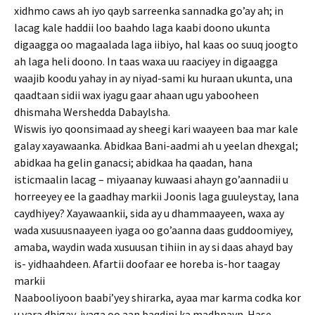
xidhmo caws ah iyo qayb sarreenka sannadka go’ay ah; in
lacag kale haddii loo baahdo laga kaabi doono ukunta
digaagga oo magaalada laga iibiyo, hal kaas oo suuq joogto
ah laga heli doono. In taas waxa uu raaciyey in digaagga
waajib koodu yahay in ay niyad-sami ku huraan ukunta, una
qaadtaan sidii wax iyagu gaar ahaan ugu yabooheen
dhismaha Wershedda Dabaylsha.
Wiswis iyo qoonsimaad ay sheegi kari waayeen baa mar kale
galay xayawaanka. Abidkaa Bani-aadmi ah u yeelan dhexgal;
abidkaa ha gelin ganacsi; abidkaa ha qaadan, hana
isticmaalin lacag – miyaanay kuwaasi ahayn go’aannadii u
horreeyey ee la gaadhay markii Joonis laga guuleystay, lana
caydhiyey? Xayawaankii, sida ay u dhammaayeen, waxa ay
wada xusuusnaayeen iyaga oo go’aanna daas guddoomiyey,
amaba, waydin wada xusuusan tihiin in ay si daas ahayd bay
is- yidhaahdeen. Afartii doofaar ee horeba is-hor taagay
markii
Naabooliyoon baabi’yey shirarka, ayaa mar karma codka kor
u yara dhigay, iyaga oo aan baqdini ka madhnayn. Hase