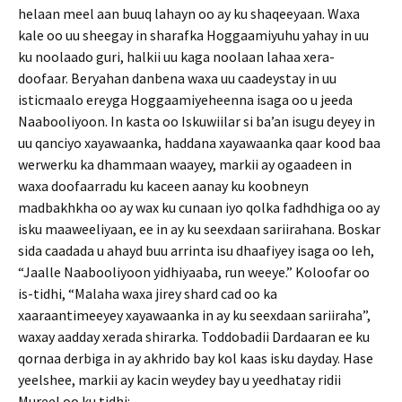
helaan meel aan buuq lahayn oo ay ku shaqeeyaan. Waxa
kale oo uu sheegay in sharafka Hoggaamiyuhu yahay in uu
ku noolaado guri, halkii uu kaga noolaan lahaa xera-
doofaar. Beryahan danbena waxa uu caadeystay in uu
isticmaalo ereyga Hoggaamiyeheenna isaga oo u jeeda
Naabooliyoon. In kasta oo Iskuwiilar si ba’an isugu deyey in
uu qanciyo xayawaanka, haddana xayawaanka qaar kood baa
werwerku ka dhammaan waayey, markii ay ogaadeen in
waxa doofaarradu ku kaceen aanay ku koobneyn
madbakhkha oo ay wax ku cunaan iyo qolka fadhdhiga oo ay
isku maaweeliyaan, ee in ay ku seexdaan sariirahana. Boskar
sida caadada u ahayd buu arrinta isu dhaafiyey isaga oo leh,
“Jaalle Naabooliyoon yidhiyaaba, run weeye.” Koloofar oo
is-tidhi, “Malaha waxa jirey shard cad oo ka
xaaraantimeeyey xayawaanka in ay ku seexdaan sariiraha”,
waxay aadday xerada shirarka. Toddobadii Dardaaran ee ku
qornaa derbiga in ay akhrido bay kol kaas isku dayday. Hase
yeelshee, markii ay kacin weydey bay u yeedhatay ridii
Mureel oo ku tidhi: