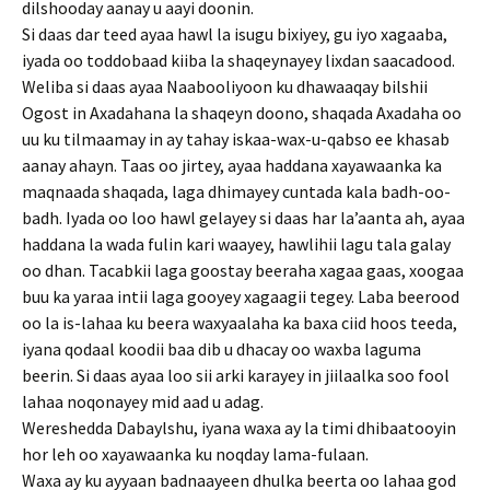
dilshooday aanay u aayi doonin.
Si daas dar teed ayaa hawl la isugu bixiyey, gu iyo xagaaba,
iyada oo toddobaad kiiba la shaqeynayey lixdan saacadood.
Weliba si daas ayaa Naabooliyoon ku dhawaaqay bilshii
Ogost in Axadahana la shaqeyn doono, shaqada Axadaha oo
uu ku tilmaamay in ay tahay iskaa-wax-u-qabso ee khasab
aanay ahayn. Taas oo jirtey, ayaa haddana xayawaanka ka
maqnaada shaqada, laga dhimayey cuntada kala badh-oo-
badh. Iyada oo loo hawl gelayey si daas har la’aanta ah, ayaa
haddana la wada fulin kari waayey, hawlihii lagu tala galay
oo dhan. Tacabkii laga goostay beeraha xagaa gaas, xoogaa
buu ka yaraa intii laga gooyey xagaagii tegey. Laba beerood
oo la is-lahaa ku beera waxyaalaha ka baxa ciid hoos teeda,
iyana qodaal koodii baa dib u dhacay oo waxba laguma
beerin. Si daas ayaa loo sii arki karayey in jiilaalka soo fool
lahaa noqonayey mid aad u adag.
Wereshedda Dabaylshu, iyana waxa ay la timi dhibaatooyin
hor leh oo xayawaanka ku noqday lama-fulaan.
Waxa ay ku ayyaan badnaayeen dhulka beerta oo lahaa god