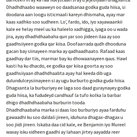
Dhadhdhaabo waaweyn oo daadsanaa godka guda hiisa, si
doodana aan loogu isticmaali kareyn dhismaha, ayay mar
kaas xadhko soo sudheen. Lo’, fardo, ido, iyo xayawaankii
kale ee helay meel uu ka haleelo xadhigga, iyaga oo u wada
jira, ayay dhadhdhaabaha qun yar soo jiideen ilaa ay soo
gaadhsiiyeen godka qar kiisa. Doofaarrada qudh dhooduna
gacan bay siinayeen marka ay qadhaadhaato. Rafaad kaas
gaadhay dar tiis, marmar bay ku dhowaanayeen quus. Hawl
kasti ha ku dhacdo, ee godka qar kiisa goorta ay soo
gaadhsiiyaan dhadhdhaabta ayay hal keeda dib uga
dulundulceysiinayeen si ay ugu burburto godka guda hiisa.
Dhagxanta la burburiyey ee laga soo daad guraynayey godka
guda hiisa, ka fududeyd candhuuf la tufo kolka la barbar
dhigo dhadhdhaabaha burburin tooda.
Dhadhdhaabaha marka si daas loo burburiyo ayaa farduhu
gawaadhi ku soo daldali jireen, iduhuna dhagax-dhagax u
soo jiidi jireen. Iskaba daa cid kale, ee Benjamin iyo Mureel
waxay isku xidheen gaadhi ay lahaan jirtey aayadda reer