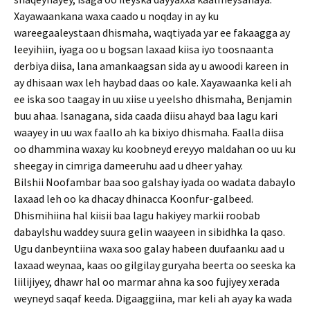
Xayawaankana waxa caado u noqday in ay ku
wareegaaleystaan dhismaha, waqtiyada yar ee fakaagga ay
leeyihiin, iyaga oo u bogsan laxaad kiisa iyo toosnaanta
derbiya diisa, lana amankaagsan sida ay u awoodi kareen in
ay dhisaan wax leh haybad daas oo kale. Xayawaanka keli ah
ee iska soo taagay in uu xiise u yeelsho dhismaha, Benjamin
buu ahaa. Isanagana, sida caada diisu ahayd baa lagu kari
waayey in uu wax faallo ah ka bixiyo dhismaha. Faalla diisa
oo dhammina waxay ku koobneyd ereyyo maldahan oo uu ku
sheegay in cimriga dameeruhu aad u dheer yahay.
Bilshii Noofambar baa soo galshay iyada oo wadata dabaylo
laxaad leh oo ka dhacay dhinacca Koonfur-galbeed.
Dhismihiina hal kiisii baa lagu hakiyey markii roobab
dabaylshu waddey suura gelin waayeen in sibidhka la qaso.
Ugu danbeyntiina waxa soo galay habeen duufaanku aad u
laxaad weynaa, kaas oo gilgilay guryaha beerta oo seeska ka
liilijiyey, dhawr hal oo marmar ahna ka soo fujiyey xerada
weyneyd saqaf keeda. Digaaggiina, mar keli ah ayay ka wada