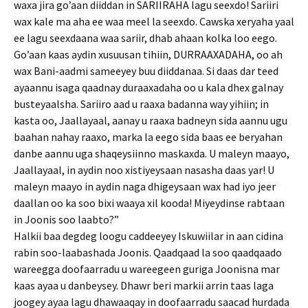
waxa jira go’aan diiddan in SARIIRAHA lagu seexdo! Sariiri
wax kale ma aha ee waa meel la seexdo. Cawska xeryaha yaal
ee lagu seexdaana waa sariir, dhab ahaan kolka loo eego.
Go’aan kaas aydin xusuusan tihiin, DURRAAXADAHA, oo ah
wax Bani-aadmi sameeyey buu diiddanaa. Si daas dar teed
ayaannu isaga qaadnay duraaxadaha oo u kala dhex galnay
busteyaalsha. Sariiro aad u raaxa badanna way yihiin; in
kasta oo, Jaallayaal, aanay u raaxa badneyn sida aannu ugu
baahan nahay raaxo, marka la eego sida baas ee beryahan
danbe aannu uga shaqeysiinno maskaxda. U maleyn maayo,
Jaallayaal, in aydin noo xistiyeysaan nasasha daas yar! U
maleyn maayo in aydin naga dhigeysaan wax had iyo jeer
daallan oo ka soo bixi waaya xil kooda! Miyeydinse rabtaan
in Joonis soo laabto?”
Halkii baa degdeg loogu caddeeyey Iskuwiilar in aan cidina
rabin soo-laabashada Joonis. Qaadqaad la soo qaadqaado
wareegga doofaarradu u wareegeen guriga Joonisna mar
kaas ayaa u danbeysey. Dhawr beri markii arrin taas laga
joogey ayaa lagu dhawaaqay in doofaarradu saacad hurdada