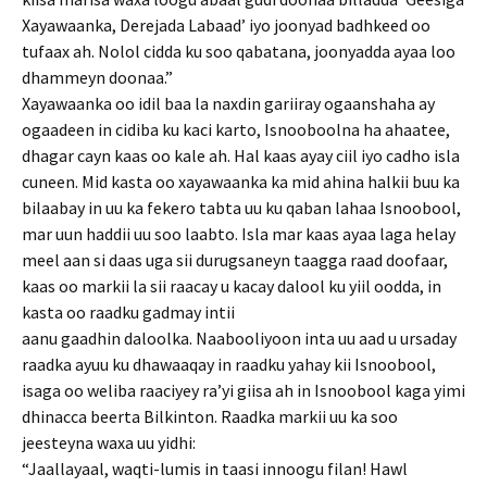
Xayawaanka, Derejada Labaad’ iyo joonyad badhkeed oo
tufaax ah. Nolol cidda ku soo qabatana, joonyadda ayaa loo
dhammeyn doonaa.”
Xayawaanka oo idil baa la naxdin gariiray ogaanshaha ay
ogaadeen in cidiba ku kaci karto, Isnooboolna ha ahaatee,
dhagar cayn kaas oo kale ah. Hal kaas ayay ciil iyo cadho isla
cuneen. Mid kasta oo xayawaanka ka mid ahina halkii buu ka
bilaabay in uu ka fekero tabta uu ku qaban lahaa Isnoobool,
mar uun haddii uu soo laabto. Isla mar kaas ayaa laga helay
meel aan si daas uga sii durugsaneyn taagga raad doofaar,
kaas oo markii la sii raacay u kacay dalool ku yiil oodda, in
kasta oo raadku gadmay intii
aanu gaadhin daloolka. Naabooliyoon inta uu aad u ursaday
raadka ayuu ku dhawaaqay in raadku yahay kii Isnoobool,
isaga oo weliba raaciyey ra’yi giisa ah in Isnoobool kaga yimi
dhinacca beerta Bilkinton. Raadka markii uu ka soo
jeesteyna waxa uu yidhi:
“Jaallayaal, waqti-lumis in taasi innoogu filan! Hawl