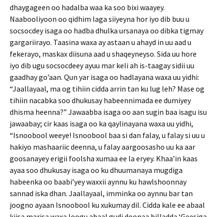
dhaygageen oo hadalba waa ka soo bixi waayey.
Naabooliyoon oo qidhim laga siiyeyna hor iyo dib buu u
socsocdey isaga oo hadba dhulka ursanaya oo dibka tigmay
gargariirayo. Taasina waxa ay astaan u ahayd in uu aad u
fekerayo, maskax diisuna aad u shaqeyneyso. Sida uu hore
iyo dib ugu socsocdeey ayuu mar keli ah is-taagay sidii uu
gaadhay go’aan. Qun yar isaga oo hadlayana waxa uu yidhi:
“Jaallayaal, ma og tihiin cidda arrin tan ku lug leh? Mase og
tihiin nacabka soo dhukusay habeennimada ee dumiyey
dhisma heenna?” Jawaabba isaga oo aan sugin baa isagu isu
jawaabay; cir kaas isaga oo ka qaylinayana waxa uu yidhi,
“Isnoobool weeye! Isnoobool baa si dan falay, u falay si uu u
hakiyo mashaariic deenna, u falay aargoosasho uu ka aar
goosanayey erigii foolsha xumaa ee la eryey. Khaa’in kaas
ayaa soo dhukusay isaga oo ku dhuumanaya mugdiga
habeenka oo baabi’yey waxxii aynnu ku hawlshoonnay
sannad iska dhan. Jaallayaal, imminka oo aynnu bar tan
joogno ayaan Isnoobool ku xukumay dil. Cidda kale ee abaal
kiisa marisa waxa loogu abaal gudi doonaa billadda ‘Geesiga