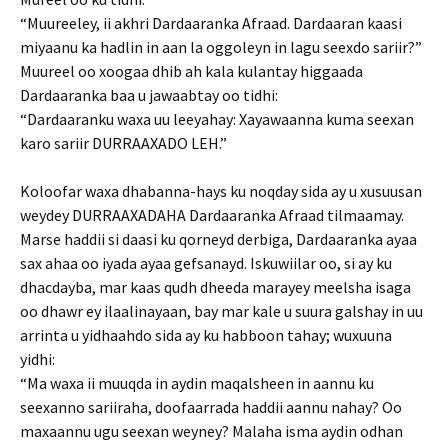
“Muureeley, ii akhri Dardaaranka Afraad. Dardaaran kaasi
miyaanu ka hadlin in aan la oggoleyn in lagu seexdo sariir?”
Muureel oo xoogaa dhib ah kala kulantay higgaada
Dardaaranka baa u jawaabtay oo tidhi:
“Dardaaranku waxa uu leeyahay: Xayawaanna kuma seexan
karo sariir DURRAAXADO LEH.”
Koloofar waxa dhabanna-hays ku noqday sida ay u xusuusan
weydey DURRAAXADAHA Dardaaranka Afraad tilmaamay.
Marse haddii si daasi ku qorneyd derbiga, Dardaaranka ayaa
sax ahaa oo iyada ayaa gefsanayd. Iskuwiilar oo, si ay ku
dhacdayba, mar kaas qudh dheeda marayey meelsha isaga
oo dhawr ey ilaalinayaan, bay mar kale u suura galshay in uu
arrinta u yidhaahdo sida ay ku habboon tahay; wuxuuna
yidhi:
“Ma waxa ii muuqda in aydin maqalsheen in aannu ku
seexanno sariiraha, doofaarrada haddii aannu nahay? Oo
maxaannu ugu seexan weyney? Malaha isma aydin odhan