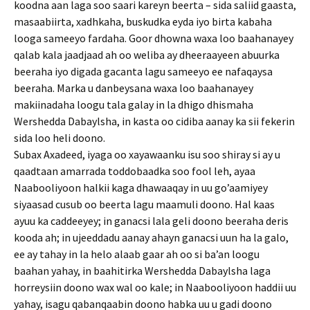
koodna aan laga soo saari kareyn beerta – sida saliid gaasta,
masaabiirta, xadhkaha, buskudka eyda iyo birta kabaha
looga sameeyo fardaha. Goor dhowna waxa loo baahanayey
qalab kala jaadjaad ah oo weliba ay dheeraayeen abuurka
beeraha iyo digada gacanta lagu sameeyo ee nafaqaysa
beeraha. Marka u danbeysana waxa loo baahanayey
makiinadaha loogu tala galay in la dhigo dhismaha
Wershedda Dabaylsha, in kasta oo cidiba aanay ka sii fekerin
sida loo heli doono.
Subax Axadeed, iyaga oo xayawaanku isu soo shiray si ay u
qaadtaan amarrada toddobaadka soo fool leh, ayaa
Naabooliyoon halkii kaga dhawaaqay in uu go’aamiyey
siyaasad cusub oo beerta lagu maamuli doono. Hal kaas
ayuu ka caddeeyey; in ganacsi lala geli doono beeraha deris
kooda ah; in ujeeddadu aanay ahayn ganacsi uun ha la galo,
ee ay tahay in la helo alaab gaar ah oo si ba’an loogu
baahan yahay, in baahitirka Wershedda Dabaylsha laga
horreysiin doono wax wal oo kale; in Naabooliyoon haddii uu
yahay, isagu qabanqaabin doono habka uu u gadi doono