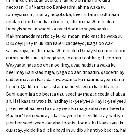
necbaan. Qof kasta oo Bani-aadmi ahina waxa uu
rumeysnaa in, mar ay noqotoba, beertu fara madhnaan
mudan doonto oo kaci doonto; dhismaha Wershedda
Dabaylshana in wadhi ka raaci doonto xayawaanka.
Makhmaradda marka ay ku kulmaan, mid kastiba waxa uu
isku deyi jirey in uu kan kale u caddeeyo, isaga oo wax
sasawiraya, in dhismaha Wershedda Dabaylshu dumi doono;
dumis haddii uu ka baaqdona, in aanu taabba geli doonin.
Waxyaala haas oo dhan oo jirey, ayaa haddana waxa ku
beermay Bani-aadmiga, iyaga oo aan dhaadin, qadderin ay
qadderinayeen kartida xayawaanku ku maamulayeen dana
hooda. Qadderin taas astaama heeda waxa ka mid ahaa
Bani-aadmiga oo beerta ugu yeedhay magac ceeda dhabta
ah. Hal kaasna waxa ku hadhay is- yeelyeelkii ay is-yeelyeeli
jireen ee ahaa beerta oo ay weli ku magcaabayeen ‘Beerta
Maanor’. Iyana wax ay iska daayeen horseedidda ay had iyo
jeer hor seedayeen danaha Joonis. Joonis hal kaas ayuu ku
quustay, yididdiila diisii ahayd in uu dib u hantiyo beerta, hal