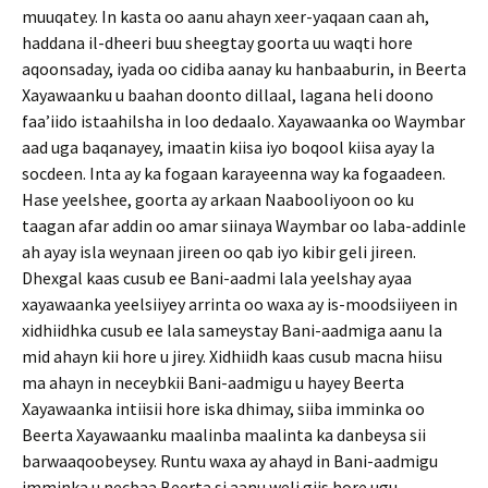
muuqatey. In kasta oo aanu ahayn xeer-yaqaan caan ah,
haddana il-dheeri buu sheegtay goorta uu waqti hore
aqoonsaday, iyada oo cidiba aanay ku hanbaaburin, in Beerta
Xayawaanku u baahan doonto dillaal, lagana heli doono
faa’iido istaahilsha in loo dedaalo. Xayawaanka oo Waymbar
aad uga baqanayey, imaatin kiisa iyo boqool kiisa ayay la
socdeen. Inta ay ka fogaan karayeenna way ka fogaadeen.
Hase yeelshee, goorta ay arkaan Naabooliyoon oo ku
taagan afar addin oo amar siinaya Waymbar oo laba-addinle
ah ayay isla weynaan jireen oo qab iyo kibir geli jireen.
Dhexgal kaas cusub ee Bani-aadmi lala yeelshay ayaa
xayawaanka yeelsiiyey arrinta oo waxa ay is-moodsiiyeen in
xidhiidhka cusub ee lala sameystay Bani-aadmiga aanu la
mid ahayn kii hore u jirey. Xidhiidh kaas cusub macna hiisu
ma ahayn in neceybkii Bani-aadmigu u hayey Beerta
Xayawaanka intiisii hore iska dhimay, siiba imminka oo
Beerta Xayawaanku maalinba maalinta ka danbeysa sii
barwaaqoobeysey. Runtu waxa ay ahayd in Bani-aadmigu
imminka u necbaa Beerta si aanu weli giis hore ugu