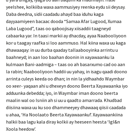
yeelshee, kolkiiba waxa aammusiyey reenka eydu sii deysay.
Daba deedna, sidii caadadu ahayd baa iduhu kaga
dayyaamiyeen bacaac dooda “Samaa Afar Lugood, Xumaa
Laba Lugood”, taas oo qaboojisay xiisaddii taagneyd
cabaarka yar. In taasi markii ay dhacday, ayaa Naabooliyoon
kor u taagay raafka si loo aammuso. Hal kiina waxa uu kaga
dhawaaqay: in uu durba qaaday tallaabooyinka arrintu u
baahneyd; in aan loo baahan doonin in xayawaanku la
kulmaan Bani-aadmiga – taas oo ah basarxumo cad oo aan
la rabin; Naabooliyoon haddii uu yahay, in isagu qaadi doono
arrinta culeys keeda oo dhan; in nin la yidhaahdo Waymbar
oo xeer- yaqaan ahi u dhexeyn doono Beerta Xayawaanka iyo
adduunka debedda; iyo, in Waymbar iman doono beerta
maalin wal oo Isniin ah si uu u qaadto amarrada. Khudbad
diisiina waxa uu ku soo dhammeeyey dhawaaq qiisii caadada
u ahaa, ‘Ha Noolaato Beerta Xayawaanku!’. Xayawaankiina
halkii baa lagu kala diray kolkii ay heeseen heesta ‘Igl&n
Xoola heedow’.