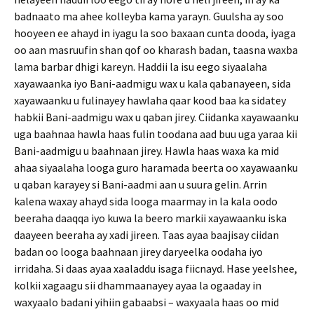
badnaato ma ahee kolleyba kama yarayn. Guulsha ay soo
hooyeen ee ahayd in iyagu la soo baxaan cunta dooda, iyaga
oo aan masruufin shan qof oo kharash badan, taasna waxba
lama barbar dhigi kareyn. Haddii la isu eego siyaalaha
xayawaanka iyo Bani-aadmigu wax u kala qabanayeen, sida
xayawaanku u fulinayey hawlaha qaar kood baa ka sidatey
habkii Bani-aadmigu wax u qaban jirey. Ciidanka xayawaanku
uga baahnaa hawla haas fulin toodana aad buu uga yaraa kii
Bani-aadmigu u baahnaan jirey. Hawla haas waxa ka mid
ahaa siyaalaha looga guro haramada beerta oo xayawaanku
u qaban karayey si Bani-aadmi aan u suura gelin. Arrin
kalena waxay ahayd sida looga maarmay in la kala oodo
beeraha daaqqa iyo kuwa la beero markii xayawaanku iska
daayeen beeraha ay xadi jireen. Taas ayaa baajisay ciidan
badan oo looga baahnaan jirey daryeelka oodaha iyo
irridaha. Si daas ayaa xaaladdu isaga fiicnayd. Hase yeelshee,
kolkii xagaagu sii dhammaanayey ayaa la ogaaday in
waxyaalo badani yihiin gabaabsi – waxyaala haas oo mid