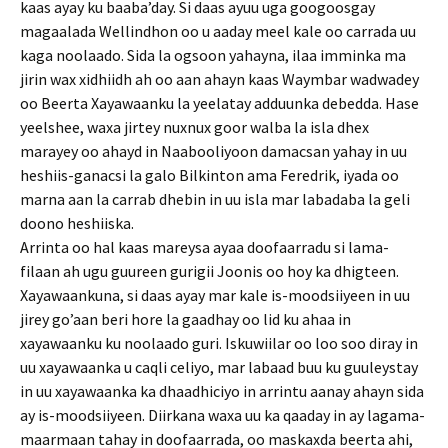
kaas ayay ku baaba’day. Si daas ayuu uga googoosgay
magaalada Wellindhon oo u aaday meel kale oo carrada uu
kaga noolaado. Sida la ogsoon yahayna, ilaa imminka ma
jirin wax xidhiidh ah oo aan ahayn kaas Waymbar wadwadey
oo Beerta Xayawaanku la yeelatay adduunka debedda. Hase
yeelshee, waxa jirtey nuxnux goor walba la isla dhex
marayey oo ahayd in Naabooliyoon damacsan yahay in uu
heshiis-ganacsi la galo Bilkinton ama Feredrik, iyada oo
marna aan la carrab dhebin in uu isla mar labadaba la geli
doono heshiiska.
Arrinta oo hal kaas mareysa ayaa doofaarradu si lama-
filaan ah ugu guureen gurigii Joonis oo hoy ka dhigteen.
Xayawaankuna, si daas ayay mar kale is-moodsiiyeen in uu
jirey go’aan beri hore la gaadhay oo lid ku ahaa in
xayawaanku ku noolaado guri. Iskuwiilar oo loo soo diray in
uu xayawaanka u caqli celiyo, mar labaad buu ku guuleystay
in uu xayawaanka ka dhaadhiciyo in arrintu aanay ahayn sida
ay is-moodsiiyeen. Diirkana waxa uu ka qaaday in ay lagama-
maarmaan tahay in doofaarrada, oo maskaxda beerta ahi,