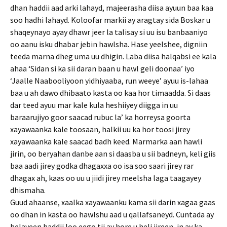
dhan haddii aad arki lahayd, majeerasha diisa ayuun baa kaa
soo hadhi lahayd. Koloofar markii ay aragtay sida Boskar u
shaqeynayo ayay dhawr jeer la talisay si uu isu banbaaniyo
oo aanu isku dhabar jebin hawlsha. Hase yeelshee, digniin
teeda marna dheg uma uu dhigin. Laba diisa halqabsi ee kala
ahaa ‘Sidan si ka sii daran baan u hawl geli doonaa’ iyo
‘Jaalle Naabooliyoon yidhiyaaba, run weeye’ ayuu is-lahaa
baa u ah dawo dhibaato kasta oo kaa hor timaadda. Si daas
dar teed ayuu mar kale kula heshiiyey diigga in uu
baraarujiyo goor saacad rubuc la’ ka horreysa goorta
xayawaanka kale toosaan, halkii uu ka hor toosi jirey
xayawaanka kale saacad badh keed. Marmarka aan hawli
jirin, oo beryahan danbe aan si daasba u sii badneyn, keli giis
baa aadi jirey godka dhagaxxa oo isa soo saari jirey rar
dhagax ah, kaas oo uu u jiidi jirey meelsha laga taagayey
dhismaha.
Guud ahaanse, xaalka xayawaanku kama sii darin xagaa gaas
oo dhan in kasta oo hawlshu aad u qallafsaneyd. Cuntada ay
helayeen haddii loo eego tii ay hore u heli jireen, in ay ka