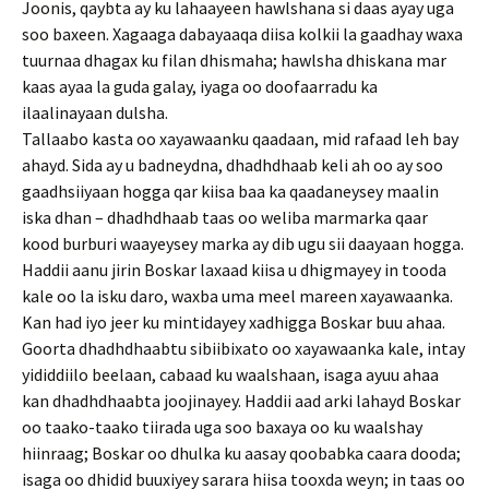
Joonis, qaybta ay ku lahaayeen hawlshana si daas ayay uga
soo baxeen. Xagaaga dabayaaqa diisa kolkii la gaadhay waxa
tuurnaa dhagax ku filan dhismaha; hawlsha dhiskana mar
kaas ayaa la guda galay, iyaga oo doofaarradu ka
ilaalinayaan dulsha.
Tallaabo kasta oo xayawaanku qaadaan, mid rafaad leh bay
ahayd. Sida ay u badneydna, dhadhdhaab keli ah oo ay soo
gaadhsiiyaan hogga qar kiisa baa ka qaadaneysey maalin
iska dhan – dhadhdhaab taas oo weliba marmarka qaar
kood burburi waayeysey marka ay dib ugu sii daayaan hogga.
Haddii aanu jirin Boskar laxaad kiisa u dhigmayey in tooda
kale oo la isku daro, waxba uma meel mareen xayawaanka.
Kan had iyo jeer ku mintidayey xadhigga Boskar buu ahaa.
Goorta dhadhdhaabtu sibiibixato oo xayawaanka kale, intay
yididdiilo beelaan, cabaad ku waalshaan, isaga ayuu ahaa
kan dhadhdhaabta joojinayey. Haddii aad arki lahayd Boskar
oo taako-taako tiirada uga soo baxaya oo ku waalshay
hiinraag; Boskar oo dhulka ku aasay qoobabka caara dooda;
isaga oo dhidid buuxiyey sarara hiisa tooxda weyn; in taas oo