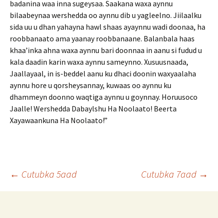
badanina waa inna sugeysaa. Saakana waxa aynnu
bilaabeynaa wershedda oo aynnu dib u yagleelno. Jiilaalku
sida uu u dhan yahayna hawl shaas ayaynnu wadi doonaa, ha
roobbanaato ama yaanay roobbanaane. Balanbala haas
khaa’inka ahna waxa aynnu bari doonnaa in aanu si fudud u
kala daadin karin waxa aynnu sameynno. Xusuusnaada,
Jaallayaal, in is-beddel aanu ku dhaci doonin waxyaalaha
aynnu hore u qorsheysannay, kuwaas oo aynnu ku
dhammeyn doonno waqtiga aynnu u goynnay. Horuusoco
Jaalle! Wershedda Dabaylshu Ha Noolaato! Beerta
Xayawaankuna Ha Noolaato!”
Post
←
Cutubka 5aad
Cutubka 7aad
→
navigation