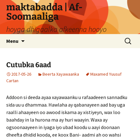
Skip
maktabadda | Af-
to
Soomaaliga
content
hoyga dhigaalka afkeenna hooyo
Search
Menu
for:
Cutubka 6aad
2017-05-26
Beerta Xayawaanka
Maxamed Yuusuf
Cartan
Addoon si deeda ayaa xayawaanku u rafaadeeen sannadku
sida uu u dhammaa. Hawlaha ay qabanayeen aad bay uga
raalli ahaayeen oo awood iskama ay xistiyeyn, wax loo
baahday in la hurona ma ay huri waayin. Waxa ay
ogsoonaayeen in iyaga iyo ubad koodu u aayi doonaan
dheefta dhidid kooda, ee koox Bani- aadmi ah oo wahsi