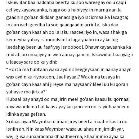
Iskuwiilar baa haddaba beerta ku soo wareegay oo u caqli
celiyey xayawaanka, isaga oo u hubiyey: in marna aan la
gaadhin go’aan diiddan ganacsiga iyo isticmaalka Iacagta;
in aan weli geedba la soo qaadqaadin arrinta, iska daa
go’aan cayn kaas ah oo la isku raacee; iyo in, waxa shakiga
keeneyba yahay is-moodsiinta laga yaabo in ay ku lug
leedahay been uu faafiyey Isnoobool. Dhawr xayawaanka ka
mid ah oo muujiyey in weli aanay qancin, Iskuwiilar baa iyagii
u laacay sare oo ku yidhi:
“Horta ma hubtaan waxa aydin sheegeysaan in aanay ahayn
wax aydin ku riyooteen, Jaallayaal? Wax inna tusaya in
go’aan cayn kaas ahi jireyse ma haysaan? Meel uu ku qoran
yahayse ma jirtaa?”
Hubaal bay ahayd oo ma jirin meel go’aan kaasu ku qornaa;
xayawaankiina hal kaas ayay ku qanceen oo is-yidhaahdeen
idinka ayaa gefsan.
Si daas ayaa Waymbar u iman jirey beerta maalin kasta oo
Isniin ah. Nin kaas Waymbar waxa uu ahaa nin jimidh yar,
weji giisa sunaaradaha dhaadheerna, khaa’inimo ayaa ka