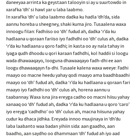
daneeyaa arrinta ka geystaan talooyin si ay u suurtowdo in
xarafka ‘dh’ si hawl yar u laba laabmo.
In xarafka ‘dh’ u laba laabmo dadka ku hadla ‘dh’da, sida
aannu horeba u sheegney, shaki kuma jiro. Tusaalena waxa
innoogu filan: Fadhiiso oo ‘dh’ fudud ah, dadka ‘r’da ku
hadlaana u qoraan fariiso iyo fadhdhi oo ‘dh’ culus ah, dadka
‘r’da ku hadlaana u qoro fadhi; in kasta oo ay nala tahay in
iyaga qudh dhoodu u qori karaan fadhdhi, kol haddii si loogu
wada dhawaaqayo, looguna dhawaaqayo fadh-dhi ee aan
loogu dhawaaqayn fa-dhi. Tusaale kalena waxa weeye: Fadhi
maayo oo macne heedu yahay qodi maayo ama baadhbaadhi
maayo oo ‘dh’ fudud ah, dadka ‘r’da ku hadlaana u qoraan fari
maayo iyo fadhdhi oo ‘dh’ culus ah, horena aannu u
taabannay. Waxa isna jira ereyga cadho oo macni hiisu yahay
xanaaq oo ‘dh’ fudud ah, dadka ‘r’da ku hadlaana u qoro ‘caro’
iyo ereyga ‘cadhdho’ oo ‘dh’ culus ah, macna hiisuna yahay
cudur ku dhaca jidhka. Ereyada innoo muujinaya in ‘dh’du
laba laabanto waa badan yihiin sida: aan gaadho, aan
baadho, aan saydho oo dhammaan ‘dh’ fudud ah iyo aad