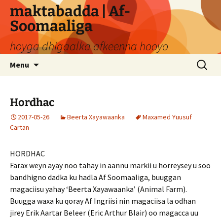
Skip
maktabadda | Af-
to
Soomaaliga
content
hoyga dhigaalka afkeenna hooyo
Search
Menu
for:
Hordhac
2017-05-26
Beerta Xayawaanka
Maxamed Yuusuf
Cartan
HORDHAC
Farax weyn ayay noo tahay in aannu markii u horreysey u soo
bandhigno dadka ku hadla Af Soomaaliga, buuggan
magaciisu yahay ‘Beerta Xayawaanka’ (Animal Farm).
Buugga waxa ku qoray Af Ingriisi nin magaciisa la odhan
jirey Erik Aartar Beleer (Eric Arthur Blair) oo magacca uu