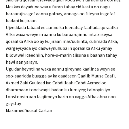
Maskax dayaduna waa u furan tahay cid kasta oo nagu
baraarujisa gef aannu galnay, annaga oo fileyna in gefaf
badani ku jiraan.
Ujeeddada labaad ee aannu ka leenahay faallada qoraalka
Afka waxa weeye in aannu ku baraarujinno inta xiiseysa
qoraalka Afka oo ay ku jiraan mas’uuliinta, culimada Afka,
wargeysyada iyo dadweynuhuba in qoraalka Afku yahay
bilow weli ceedhiin, hore-u-marin tiisuna u baahan tahay
hawl aan yarayn.
Ugu danbeyntiina waxa aannu qireynaa kaalinta weyn ee
soo-saaridda buugga ay ka qaadteen Qaalib Muuse Caafi,
Axmed Zaki Guuleed iyo Cabdillaahi Cabdi Axmed oo
dhammaan tood waqti badan ku lumiyey; talooyin iyo
toostoosin aan la qiimeyn karin oo xagga Afka ahna noo
geystay.
Maxamed Yuusuf Cartan