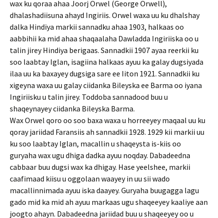
wax ku qoraa ahaa Joorj Orwel (George Orwell),
dhalashadiisuna ahayd Ingiriis. Orwel waxa uu ku dhalshay
dalka Hindiya markii sannadku ahaa 1903, halkaas oo
aabbihii ka mid ahaa shaqaalaha Dawladda Ingiriiska oo u
talin jirey Hindiya berigaas. Sannadkii 1907 ayaa reerkii ku
soo laabtay Iglan, isagiina halkaas ayuu ka galay dugsiyada
ilaa uu ka baxayey dugsiga sare ee Iiton 1921. Sannadkii ku
xigeyna waxa uu galay ciidanka Bileyska ee Barma oo iyana
Ingiriisku u talin jirey. Toddoba sannadood buu u
shaqeynayey ciidanka Bileyska Barma.
Wax Orwel qoro oo soo baxa waxa u horreeyey maqaal uu ku
qoray jariidad Faransiis ah sannadkii 1928. 1929 kii markii uu
ku soo laabtay Iglan, macallin u shaqeysta is-kiis oo
guryaha wax ugu dhiga dadka ayuu noqday. Dabadeedna
cabbaar buu dugsi wax ka dhigay. Hase yeelshee, markii
caafimaad kiisu u oggolaan waayey in uu sii wado
macallinnimada ayuu iska daayey. Guryaha buugagga lagu
gado mid ka mid ah ayuu markaas ugu shaqeeyey kaaliye aan
joogto ahayn. Dabadeedna jariidad buu u shaqeeyey oo u