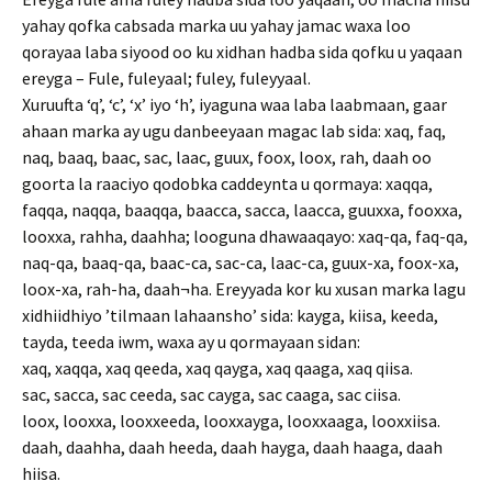
yahay qofka cabsada marka uu yahay jamac waxa loo
qorayaa laba siyood oo ku xidhan hadba sida qofku u yaqaan
ereyga – Fule, fuleyaal; fuley, fuleyyaal.
Xuruufta ‘q’, ‘c’, ‘x’ iyo ‘h’, iyaguna waa laba laabmaan, gaar
ahaan marka ay ugu danbeeyaan magac lab sida: xaq, faq,
naq, baaq, baac, sac, laac, guux, foox, loox, rah, daah oo
goorta la raaciyo qodobka caddeynta u qormaya: xaqqa,
faqqa, naqqa, baaqqa, baacca, sacca, laacca, guuxxa, fooxxa,
looxxa, rahha, daahha; looguna dhawaaqayo: xaq-qa, faq-qa,
naq-qa, baaq-qa, baac-ca, sac-ca, laac-ca, guux-xa, foox-xa,
loox-xa, rah-ha, daah¬ha. Ereyyada kor ku xusan marka lagu
xidhiidhiyo ’tilmaan lahaansho’ sida: kayga, kiisa, keeda,
tayda, teeda iwm, waxa ay u qormayaan sidan:
xaq, xaqqa, xaq qeeda, xaq qayga, xaq qaaga, xaq qiisa.
sac, sacca, sac ceeda, sac cayga, sac caaga, sac ciisa.
loox, looxxa, looxxeeda, looxxayga, looxxaaga, looxxiisa.
daah, daahha, daah heeda, daah hayga, daah haaga, daah
hiisa.