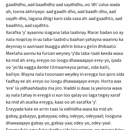
gaadhdho, aad baadhdho aad saydhdho, oo ‘dh’ culus wada
ah, loona akhriyayo: aad gaadh-dho, aad baadh-dho, aad
saydh-dho, lagana dhigi karo sida saxa ah: aad gaadhto, aad
baadhto, aad saydhto.
Xarafka ‘y’ ayaannu isagana laba laabnay. Marar badan oo ay
nala noqotay in uu laba-laabid u baahan yahayna waannu ka
deynnay si aannaan buugga akhris kiisa u gelin dhibaato.
Meelaha aannu ka fursan weyney ‘y’da laba-laab keeda waxa
ka mid ah: erey, ereyyo oo loogu dhawaaqayo erey-yo, iyada
oo ‘yo’da xagga danbe tilmaameysa jamac, sida balli,
balliyo. Wayna nala toosnaan weydey in ereyga loo qoro sida
faaftay ee ah: ereyo oo loogu dhawaaqayo ereyo. Horta wax
‘ere’ la yidhaahdaaba ma jiro. Haddii si daas la yeelona waxa
ay nala tahay in ereygii si xun loo qalay oo laga tegey xaraf
ka mid ah asalka ereyga, kaas oo ah xarafka ‘y’.
Ereyyada kale ee arrin taas la xidhiidha waxa ka mid ah:
gabay, gabayyo, gabayyaa; odey, odeyyo, odeyyaal; looguna
dhawaaqayo gabay-yo, gabay-yaa; odey-yo, odey-yaal.
Ereyga fule ama fuley hadba sida loo yaqaan, oo macna hiisu