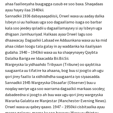
ahaa faalleeyaha buugagga cusub ee soo baxa. Shaqadaas
ayuu hayey ilaa 1940kii.
Sannadkii 1936 dabayaaqadiisii, Orwel waxa uu aaday dalka
Isbeyn si uu halkaas uga soo dagaallamo isaga oo barbar
kala soo jeedey qoladii u dagaallamaysey si ay Isbeyn uga
dhigaan Jamhuuriyad. Halkaas ayaa Orwel lagu soo
dhaawacay. Dagaalkii Labaad ee Adduunkana waxa uu ka mid
ahaa ciidan loogu tala galay in ay waddanka ka ilaaliyaan
gudaha. 1940 – 1943kii waxa uu ka shaqeynayey Qaybta
Dalalka Bariga ee Idaacadda Bii.Bii.Sii.
Wargeyska la yidhaahdo Tribyuun (Tribune) oo qaybtiisa
suugaanta uu tifatire ka ahaana, bog buu si joogto ah ugu
qori jirey faallo la xidhiidhdha suugaanta iyo siyaasadda.
Sannadkii 1945 Wargeyska Obsaafar (Observer) buu u
noqday weriye uga soo warrama dagaalkii markaas socdey;
dabadeedna si joogto ah buu wax ugu qori jirey wargeyska
Wararka Galabta ee Manjestar (Manchester Evening News).
Orwel waxa uu qabey qaaxo. 1947 – 1950kii cisbitaalka ayuu
marna gelayey, marna ka soo baxayey. Waxa uu dhintay