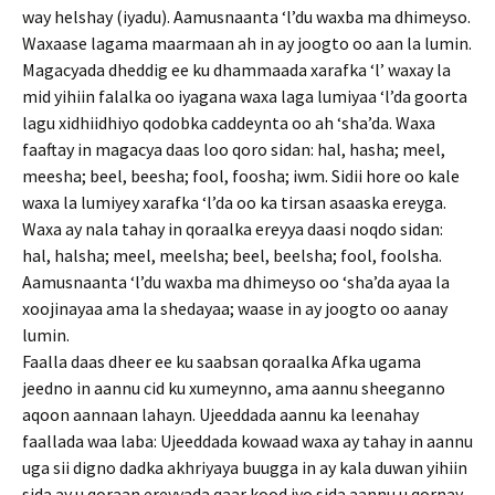
way helshay (iyadu). Aamusnaanta ‘l’du waxba ma dhimeyso.
Waxaase lagama maarmaan ah in ay joogto oo aan la lumin.
Magacyada dheddig ee ku dhammaada xarafka ‘l’ waxay la
mid yihiin falalka oo iyagana waxa laga lumiyaa ‘l’da goorta
lagu xidhiidhiyo qodobka caddeynta oo ah ‘sha’da. Waxa
faaftay in magacya daas loo qoro sidan: hal, hasha; meel,
meesha; beel, beesha; fool, foosha; iwm. Sidii hore oo kale
waxa la lumiyey xarafka ‘l’da oo ka tirsan asaaska ereyga.
Waxa ay nala tahay in qoraalka ereyya daasi noqdo sidan:
hal, halsha; meel, meelsha; beel, beelsha; fool, foolsha.
Aamusnaanta ‘l’du waxba ma dhimeyso oo ‘sha’da ayaa la
xoojinayaa ama la shedayaa; waase in ay joogto oo aanay
lumin.
Faalla daas dheer ee ku saabsan qoraalka Afka ugama
jeedno in aannu cid ku xumeynno, ama aannu sheeganno
aqoon aannaan lahayn. Ujeeddada aannu ka leenahay
faallada waa laba: Ujeeddada kowaad waxa ay tahay in aannu
uga sii digno dadka akhriyaya buugga in ay kala duwan yihiin
sida ay u qoraan ereyyada qaar kood iyo sida aannu u qornay.