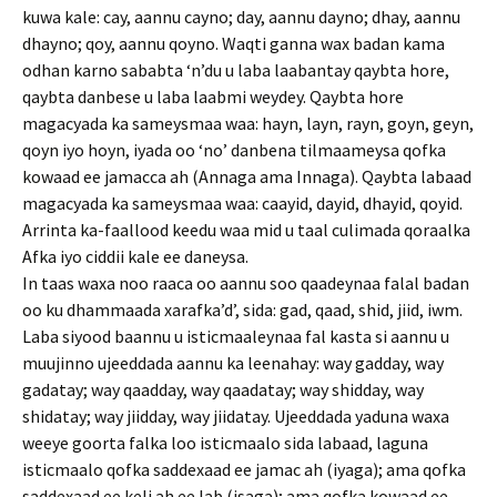
kuwa kale: cay, aannu cayno; day, aannu dayno; dhay, aannu
dhayno; qoy, aannu qoyno. Waqti ganna wax badan kama
odhan karno sababta ‘n’du u laba laabantay qaybta hore,
qaybta danbese u laba laabmi weydey. Qaybta hore
magacyada ka sameysmaa waa: hayn, layn, rayn, goyn, geyn,
qoyn iyo hoyn, iyada oo ‘no’ danbena tilmaameysa qofka
kowaad ee jamacca ah (Annaga ama Innaga). Qaybta labaad
magacyada ka sameysmaa waa: caayid, dayid, dhayid, qoyid.
Arrinta ka-faallood keedu waa mid u taal culimada qoraalka
Afka iyo ciddii kale ee daneysa.
In taas waxa noo raaca oo aannu soo qaadeynaa falal badan
oo ku dhammaada xarafka’d’, sida: gad, qaad, shid, jiid, iwm.
Laba siyood baannu u isticmaaleynaa fal kasta si aannu u
muujinno ujeeddada aannu ka leenahay: way gadday, way
gadatay; way qaadday, way qaadatay; way shidday, way
shidatay; way jiidday, way jiidatay. Ujeeddada yaduna waxa
weeye goorta falka loo isticmaalo sida labaad, laguna
isticmaalo qofka saddexaad ee jamac ah (iyaga); ama qofka
saddexaad ee keli ah ee lab (isaga); ama qofka kowaad ee