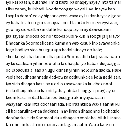
iyo karbaash, bulshadii mid kastiiba shaqeynayey inta tamar
tiisu tahay, bulshadii kooda xoogga weyni ilaalinayey kan
taagta daran’ ee ay higsanayeen waxa ay ku danbeysey ‘goor
ey bahalo ah oo gurxamayaa meel la arko ku meereystaan;
goor ay cid walba sandulle ku noqotay in ay daawadaan
jaallayaal shooda oo hor tooda xubin-xubin loogu jarjarayo’.
Dhaqanka Soomaalidana kuma ah wax cusub in xayawaanka
laga hadliyo sida buuggu uga hadalsiinayo oo kale;
sheekooyin badan oo dhaqanka Soomaalida ku jiraana waxa
ay ku saabsan yihiin xoolaha la dhaqdo iyo habar-dugaagga,
oo labaduba si aad ah ugu xidhan yihiin nololsha dadka. Hase
yeelshee, dhaqannada dadyowga adduunka ee kala geddisan,
iyo sida dhaqan kastiba u arko xayawaanka ku dhex nool
(sida dhaqanka uu ka mid yahay ninka buugga qoray) ayaa
keeni kara, in dad badan oo buugga akhriyayaa saari
waayaan kaalinta doofaarrada. Horraantiiba waxa aannu ku
sii baraarujineynaa dadkaas in ay jiraan dhaqanno la dhaqdo
doofaarka, sida Soomaalidu u dhaqato xoolaha, hilib kiisana
la cuno, in kasta oo caano aan laga maalin. Waxa kale oo