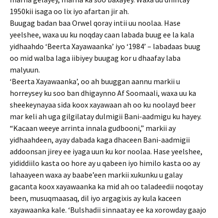
1950kii isaga oo lix iyo afartan jir ah.
Buugag badan baa Orwel qoray intii uu noolaa. Hase
yeelshee, waxa uu ku noqday caan labada buug ee la kala
yidhaahdo ‘Beerta Xayawaanka’ iyo ‘1984’ – labadaas buug
oo mid walba laga iibiyey buugag kor u dhaafay laba
malyuun.
‘Beerta Xayawaanka’, oo ah buuggan aannu markii u
horreysey ku soo ban dhigaynno Af Soomaali, waxa uu ka
sheekeynayaa sida koox xayawaan ah oo ku noolayd beer
mar keli ah uga gilgilatay dulmigii Bani-aadmigu ku hayey.
“Kacaan weeye arrinta innala gudbooni,” markii ay
yidhaahdeen, ayay dabada kaga dhaceen Bani-aadmigii
addoonsan jirey ee iyaga uun ku kor noolaa. Hase yeelshee,
yididdiilo kasta oo hore ay u qabeen iyo himilo kasta oo ay
lahaayeen waxa ay baabe’een markii xukunku u galay
gacanta koox xayawaanka ka mid ah oo taladeedii noqotay
been, musuqmaasaq, dil iyo argagixis ay kula kaceen
xayawaanka kale. ‘Bulshadii sinnaatay ee ka xorowday gaajo