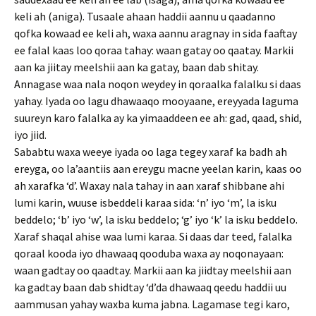
keli ah (aniga). Tusaale ahaan haddii aannu u qaadanno
qofka kowaad ee keli ah, waxa aannu aragnay in sida faaftay
ee falal kaas loo qoraa tahay: waan gatay oo qaatay. Markii
aan ka jiitay meelshii aan ka gatay, baan dab shitay.
Annagase waa nala noqon weydey in qoraalka falalku si daas
yahay. Iyada oo lagu dhawaaqo mooyaane, ereyyada laguma
suureyn karo falalka ay ka yimaaddeen ee ah: gad, qaad, shid,
iyo jiid.
Sababtu waxa weeye iyada oo laga tegey xaraf ka badh ah
ereyga, oo la’aantiis aan ereygu macne yeelan karin, kaas oo
ah xarafka ‘d’. Waxay nala tahay in aan xaraf shibbane ahi
lumi karin, wuuse isbeddeli karaa sida: ‘n’ iyo ‘m’, la isku
beddelo; ‘b’ iyo ‘w’, la isku beddelo; ‘g’ iyo ‘k’ la isku beddelo.
Xaraf shaqal ahise waa lumi karaa. Si daas dar teed, falalka
qoraal kooda iyo dhawaaq qooduba waxa ay noqonayaan:
waan gadtay oo qaadtay. Markii aan ka jiidtay meelshii aan
ka gadtay baan dab shidtay ‘d’da dhawaaq qeedu haddii uu
aammusan yahay waxba kuma jabna. Lagamase tegi karo,