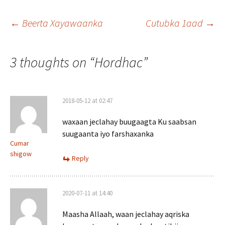
Post
←
Beerta Xayawaanka
Cutubka 1aad
→
navigation
3 thoughts on “
Hordhac
”
2018-05-12 at 02:47
waxaan jeclahay buugaagta Ku saabsan
suugaanta iyo farshaxanka
Cumar
shigow
Reply
2020-07-11 at 14:40
Maasha Allaah, waan jeclahay aqriska