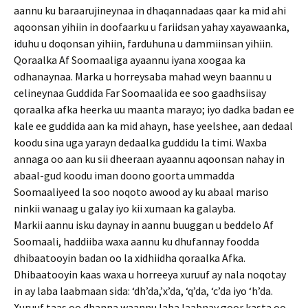
aannu ku baraarujineynaa in dhaqannadaas qaar ka mid ahi
aqoonsan yihiin in doofaarku u fariidsan yahay xayawaanka,
iduhu u doqonsan yihiin, farduhuna u dammiinsan yihiin.
Qoraalka Af Soomaaliga ayaannu iyana xoogaa ka
odhanaynaa. Marka u horreysaba mahad weyn baannu u
celineynaa Guddida Far Soomaalida ee soo gaadhsiisay
qoraalka afka heerka uu maanta marayo; iyo dadka badan ee
kale ee guddida aan ka mid ahayn, hase yeelshee, aan dedaal
koodu sina uga yarayn dedaalka guddidu la timi. Waxba
annaga oo aan ku sii dheeraan ayaannu aqoonsan nahay in
abaal-gud koodu iman doono goorta ummadda
Soomaaliyeed la soo noqoto awood ay ku abaal mariso
ninkii wanaag u galay iyo kii xumaan ka galayba.
Markii aannu isku daynay in aannu buuggan u beddelo Af
Soomaali, haddiiba waxa aannu ku dhufannay foodda
dhibaatooyin badan oo la xidhiidha qoraalka Afka.
Dhibaatooyin kaas waxa u horreeya xuruuf ay nala noqotay
in ay laba laabmaan sida: ‘dh’da,’x’da, ‘q’da, ‘c’da iyo ‘h’da.
Xuruuf taas oo dhanna waannu laba laabnay goor kasta oo