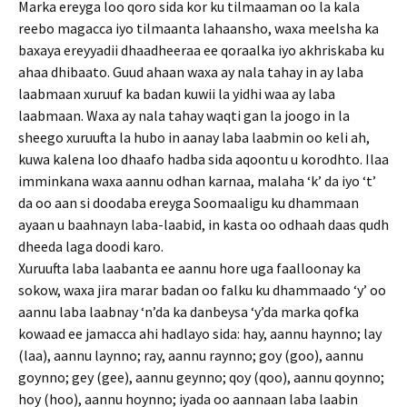
Marka ereyga loo qoro sida kor ku tilmaaman oo la kala
reebo magacca iyo tilmaanta lahaansho, waxa meelsha ka
baxaya ereyyadii dhaadheeraa ee qoraalka iyo akhriskaba ku
ahaa dhibaato. Guud ahaan waxa ay nala tahay in ay laba
laabmaan xuruuf ka badan kuwii la yidhi waa ay laba
laabmaan. Waxa ay nala tahay waqti gan la joogo in la
sheego xuruufta la hubo in aanay laba laabmin oo keli ah,
kuwa kalena loo dhaafo hadba sida aqoontu u korodhto. Ilaa
imminkana waxa aannu odhan karnaa, malaha ‘k’ da iyo ‘t’
da oo aan si doodaba ereyga Soomaaligu ku dhammaan
ayaan u baahnayn laba-laabid, in kasta oo odhaah daas qudh
dheeda laga doodi karo.
Xuruufta laba laabanta ee aannu hore uga faalloonay ka
sokow, waxa jira marar badan oo falku ku dhammaado ‘y’ oo
aannu laba laabnay ‘n’da ka danbeysa ‘y’da marka qofka
kowaad ee jamacca ahi hadlayo sida: hay, aannu haynno; lay
(laa), aannu laynno; ray, aannu raynno; goy (goo), aannu
goynno; gey (gee), aannu geynno; qoy (qoo), aannu qoynno;
hoy (hoo), aannu hoynno; iyada oo aannaan laba laabin