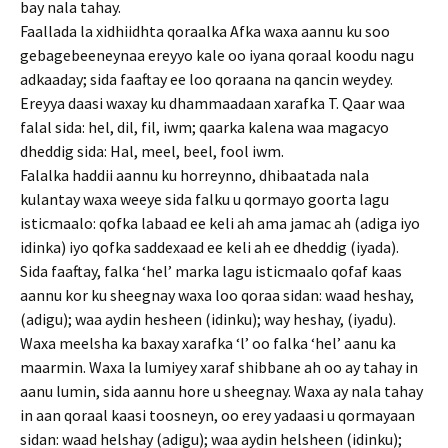
bay nala tahay.
Faallada la xidhiidhta qoraalka Afka waxa aannu ku soo
gebagebeeneynaa ereyyo kale oo iyana qoraal koodu nagu
adkaaday; sida faaftay ee loo qoraana na qancin weydey.
Ereyya daasi waxay ku dhammaadaan xarafka T. Qaar waa
falal sida: hel, dil, fil, iwm; qaarka kalena waa magacyo
dheddig sida: Hal, meel, beel, fool iwm.
Falalka haddii aannu ku horreynno, dhibaatada nala
kulantay waxa weeye sida falku u qormayo goorta lagu
isticmaalo: qofka labaad ee keli ah ama jamac ah (adiga iyo
idinka) iyo qofka saddexaad ee keli ah ee dheddig (iyada).
Sida faaftay, falka ‘hel’ marka lagu isticmaalo qofaf kaas
aannu kor ku sheegnay waxa loo qoraa sidan: waad heshay,
(adigu); waa aydin hesheen (idinku); way heshay, (iyadu).
Waxa meelsha ka baxay xarafka ‘l’ oo falka ‘hel’ aanu ka
maarmin. Waxa la lumiyey xaraf shibbane ah oo ay tahay in
aanu lumin, sida aannu hore u sheegnay. Waxa ay nala tahay
in aan qoraal kaasi toosneyn, oo erey yadaasi u qormayaan
sidan: waad helshay (adigu); waa aydin helsheen (idinku);