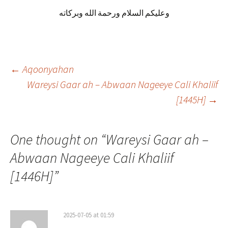
وعليكم السلام ورحمة الله وبركاته
Post
←
Aqoonyahan
Wareysi Gaar ah – Abwaan Nageeye Cali Khaliif
[1445H]
→
navigation
One thought on “
Wareysi Gaar ah –
Abwaan Nageeye Cali Khaliif
[1446H]
”
2025-07-05 at 01:59