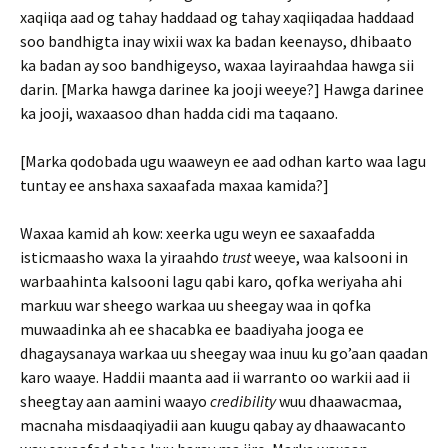
xaqiiqa aad og tahay haddaad og tahay xaqiiqadaa haddaad
soo bandhigta inay wixii wax ka badan keenayso, dhibaato
ka badan ay soo bandhigeyso, waxaa layiraahdaa hawga sii
darin. [Marka hawga darinee ka jooji weeye?] Hawga darinee
ka jooji, waxaasoo dhan hadda cidi ma taqaano.
[Marka qodobada ugu waaweyn ee aad odhan karto waa lagu
tuntay ee anshaxa saxaafada maxaa kamida?]
Waxaa kamid ah kow: xeerka ugu weyn ee saxaafadda
isticmaasho waxa la yiraahdo
trust
weeye, waa kalsooni in
warbaahinta kalsooni lagu qabi karo, qofka weriyaha ahi
markuu war sheego warkaa uu sheegay waa in qofka
muwaadinka ah ee shacabka ee baadiyaha jooga ee
dhagaysanaya warkaa uu sheegay waa inuu ku go’aan qaadan
karo waaye. Haddii maanta aad ii warranto oo warkii aad ii
sheegtay aan aamini waayo
credibility
wuu dhaawacmaa,
macnaha misdaaqiyadii aan kuugu qabay ay dhaawacanto