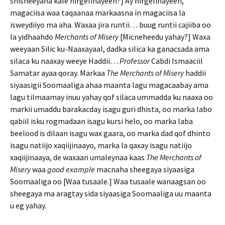
shisheeyaha kale hirgelinayeen?] Ay hirgelinayeen,
magaciisa waa taqaanaa markaasna in magaciisa la
isweydiiyo ma aha. Waxaa jira runtii… buug runtii cajiiba oo
la yidhaahdo
Merchants of Misery
[Micneheedu yahay?] Waxa
weeyaan Silic ku-Naaxayaal, dadka silica ka ganacsada ama
silaca ku naaxay weeye Haddii…
Professor
Cabdi Ismaaciil
Samatar ayaa qoray. Markaa
The Merchants of Misery
haddii
siyaasigii Soomaaliga ahaa maanta lagu magacaabay ama
lagu tilmaamay inuu yahay qof silaca ummadda ku naaxa oo
markii umaddu barakacday isagu guri dhista, oo marka labo
qabiil isku rogmadaan isagu kursi helo, oo marka laba
beelood is dilaan isagu wax gaara, oo marka dad qof dhinto
isagu natiijo xaqiijinaayo, marka la qaxay isagu natiijo
xaqiijinaaya, de waxaan umaleynaa kaas
The Merchants of
Misery
waa
good example
macnaha sheegaya siyaasiga
Soomaaliga oo [Waa tusaale.] Waa tusaale wanaagsan oo
sheegaya ma aragtay sida siyaasiga Soomaaliga uu maanta
u eg yahay.