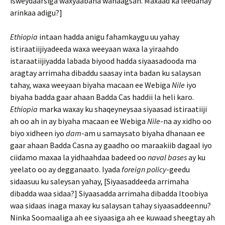
isweydaarsiga waxyaabaha wanaagsan. Maxaad ka leedahay
arinkaa adigu?]
Ethiopia
intaan hadda anigu fahamkaygu uu yahay
istiraatiijiyadeeda waxa weeyaan waxa la yiraahdo
istaraatiijiyadda labada biyood hadda siyaasadooda ma
aragtay arrimaha dibaddu saasay inta badan ku salaysan
tahay, waxa weeyaan biyaha macaan ee Webiga
Nile
iyo
biyaha badda gaar ahaan Badda Cas haddii la heli karo.
Ethiopia
marka waxay ku shaqeyneysaa siyaasad istiraatiiji
ah oo ah in ay biyaha macaan ee Webiga
Nile
-na ay xidho oo
biyo xidheen iyo
dam
-am u samaysato biyaha dhanaan ee
gaar ahaan Badda Casna ay gaadho oo maraakiib dagaal iyo
ciidamo maxaa la yidhaahdaa badeed oo
naval
bases
ay ku
yeelato oo ay degganaato. Iyada
foreign policy
-geedu
sidaasuu ku saleysan yahay, [Siyaasaddeeda arrimaha
dibadda waa sidaa?] Siyaasadda arrimaha dibadda Itoobiya
waa sidaas inaga maxay ku salaysan tahay siyaasaddeennu?
Ninka Soomaaliga ah ee siyaasiga ah ee kuwaad sheegtay ah