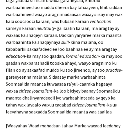
laga yaabaa si fiican u wada garaneysaa, khibrad
warbaahineed oo muddo dheera bay lahaayeen, khibraddaa
warbaahineed waayo aragnimadaasaa waxay siisay inay wax
kala soocsooci karaan, wax hubsan karaan
verification
sameyn karaan
neutrality
-ga ilaalin karaan, ma aragtay ay
waxaas ka shaqeyn karaan. Dadkan yaryaree marka maanta
warbaahinta ka shaqaynaya
skill
-kiina malaha, oo
tababarkii saxaafadeed ee loo baahnaa ee ay ma aragtay
education
-ka may soo qaadan,
formal education
-ka may soo
qaadan waxbarashadii tooska ahayd, waayo aragnimo ku
filan oo ay saxaafad muddo ku soo jireenoo, ay soo
practise
-
gareeyeenna malaha. Sidaasay marka warbaahinta
Soomaalida maanta kuwaasaa ra’yul-caamka hagaaya
waxaa
citizen journalism
-ka loo bixiyey baanay Soomaalidu
maanta dhalinyaradeedii iyo warbaahinteeda ay qeyb ka
tahay wax layaalo wuxuu caqabad
citizen journalism
-ka uu
leeyahayna saaxadda Soomaalida maanta waa taallaa.
[Waayahay. Waad mahadsan tahay. Marka waxaad leedahay