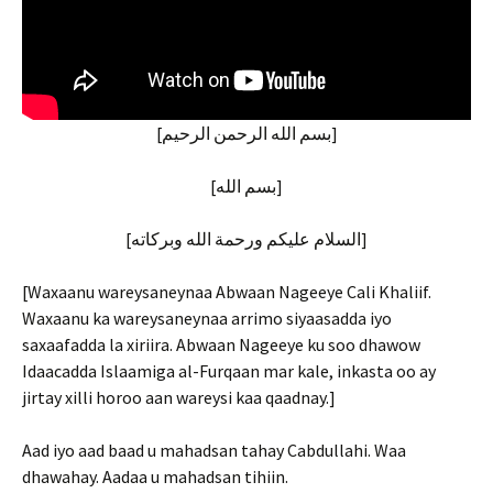
[بسم الله الرحمن الرحيم]
[بسم الله]
[السلام عليكم ورحمة الله وبركاته]
[Waxaanu wareysaneynaa Abwaan Nageeye Cali Khaliif.
Waxaanu ka wareysaneynaa arrimo siyaasadda iyo
saxaafadda la xiriira. Abwaan Nageeye ku soo dhawow
Idaacadda Islaamiga al-Furqaan mar kale, inkasta oo ay
jirtay xilli horoo aan wareysi kaa qaadnay.]
Aad iyo aad baad u mahadsan tahay Cabdullahi. Waa
dhawahay. Aadaa u mahadsan tihiin.