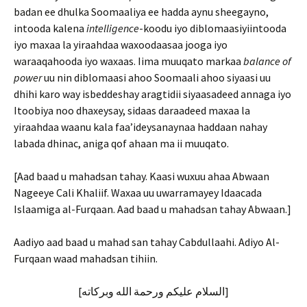
badan ee dhulka Soomaaliya ee hadda aynu sheegayno,
intooda kalena
intelligence
-koodu iyo diblomaasiyiintooda
iyo maxaa la yiraahdaa waxoodaasaa jooga iyo
waraaqahooda iyo waxaas. Iima muuqato markaa
balance of
power
uu nin diblomaasi ahoo Soomaali ahoo siyaasi uu
dhihi karo way isbeddeshay aragtidii siyaasadeed annaga iyo
Itoobiya noo dhaxeysay, sidaas daraadeed maxaa la
yiraahdaa waanu kala faa’ideysanaynaa haddaan nahay
labada dhinac, aniga qof ahaan ma ii muuqato.
[Aad baad u mahadsan tahay. Kaasi wuxuu ahaa Abwaan
Nageeye Cali Khaliif. Waxaa uu uwarramayey Idaacada
Islaamiga al-Furqaan. Aad baad u mahadsan tahay Abwaan.]
Aadiyo aad baad u mahad san tahay Cabdullaahi. Adiyo Al-
Furqaan waad mahadsan tihiin.
[السلام عليكم ورحمة الله وبركاته]