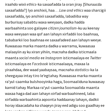
iraahdo wixii
ethics
-ka saxaafadda la oran jiray. [Shuruucda
saxaafadda?] Iyo anshixii, haa…
Law and ethics
waa sharcigii
saxaafadda, iyo anshixii saxaafadda, labadiiba way
burburisay sababtu waxa weeyaan, dadka hadda
warbaahinta soo galayee
citizen journalism
-ku uu keenay
waxa weeyaan waa qof aan lahayn xirfaddii loo baahnaa,
tababarkii loo baahnaa ee saxaafadeed aan lahayn weeye.
Kuwaasaa marka maanta dadka u warrama, kuwaasaa
malaayiin ay ku xiran yihiin, macnaha dadka isticmaala
maanta
social media
ee
Instagram
isticmaalaya ee
Twitter
isticmaalaya ee
Facebook
isticmaalaaya, maxaa la
yiraahdaa, dee waad yaabaysaa, macnaha
statistics
-ka la
sheegayaa intay tiro le’egtahay. Kuwaasaa marka maanta
ra’yul-caamka bulshooyinka haga, Soomaaliduna kuwaasay
kamid tahay. Markaa ra’yul-caamka Soomaalida maanta
waxaa haga dad aan lahayn xirfad warbaahineed, laba:
xirfadda warbaahinta aqoonta haddaanay lahayn, dadkii
horay idaacadaha ka shaqeyn jiray eed adigu soo gaadhay ee