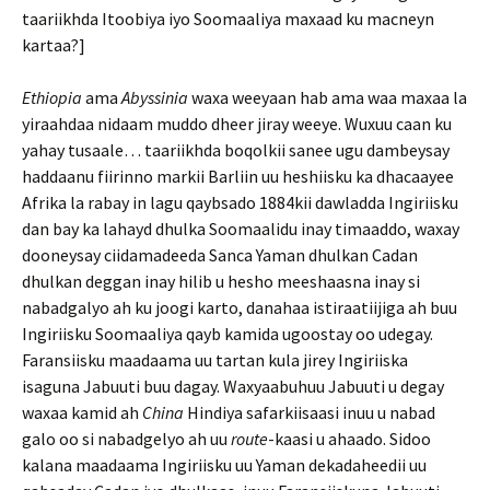
taariikhda Itoobiya iyo Soomaaliya maxaad ku macneyn
kartaa?]
Ethiopia
ama
Abyssinia
waxa weeyaan hab ama waa maxaa la
yiraahdaa nidaam muddo dheer jiray weeye. Wuxuu caan ku
yahay tusaale… taariikhda boqolkii sanee ugu dambeysay
haddaanu fiirinno markii Barliin uu heshiisku ka dhacaayee
Afrika la rabay in lagu qaybsado 1884kii dawladda Ingiriisku
dan bay ka lahayd dhulka Soomaalidu inay timaaddo, waxay
dooneysay ciidamadeeda Sanca Yaman dhulkan Cadan
dhulkan deggan inay hilib u hesho meeshaasna inay si
nabadgalyo ah ku joogi karto, danahaa istiraatiijiga ah buu
Ingiriisku Soomaaliya qayb kamida ugoostay oo udegay.
Faransiisku maadaama uu tartan kula jirey Ingiriiska
isaguna Jabuuti buu dagay. Waxyaabuhuu Jabuuti u degay
waxaa kamid ah
China
Hindiya safarkiisaasi inuu u nabad
galo oo si nabadgelyo ah uu
route
-kaasi u ahaado. Sidoo
kalana maadaama Ingiriisku uu Yaman dekadaheedii uu