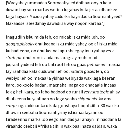
[Waayahay ummadda Soomaaliyeed dhibaatooyin kala
duwan bay soo martay welina lugahay kula jirtaa dhankee
laga hayaa? Muxuu yahay cudurka haya dadka Soomaaliyeed?
Maxaadse isleedahay dawadiisa way noqon kartaa?]
Inagu diin isku mida leh, oo midab isku mida leh, oo
geographically
dhulkeena isku mida yahay, oo af isku mida
ku hadleena, oo dhulkeena lagu sheegay inuu yahay
very
strategic
dhul runtii aada ma aragtay muhiimad
juqraafiyadeed leh oo batrool leh oo gaas
petroleum
maxaa
layiraahdaa kala duduwan leh oo
natural gases
leh, oo
webiyo leh oo maxaa la yidhaa webiyada wax laga beeran
karo, oo xoolo badan, macnaha inaga oo dhaqaale intaas
le’eg heli kara, oo labo badood oo runtii
very strategic
ah ay
dhulkeena ku yaallaan oo laga yaabo
shipments
-ka ama
cargo
-oga adduunka u kala gooshaya boqolkiiba-30 wax ku
dhow in xeebaha Soomaaliya ay isticmaalayaan oo
tiradeennu marka loo eego aan dad yar ahayn. In haddana la
yiraahdo ceebtii Afrikaa tihiin wax baa inaga qaldan, waxa