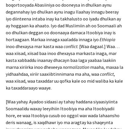
boqortooyada Abasiiniya oo dooneysa in dhulkan aynu
degannahay iyo dhulkan aynu inagu Ilaahay innagu beeray
iyo diinteena intaba inay ka takhalusto oo iyadu dhulkan ay
ay hoggaan ka ahaato. Iyo dad Muslimiin ah oo Soomaali ah
oo dhulkan deggan oo doonaaya damaca Itoobiya inay is
hortaagaan. Markaa innaga xaaladda innaga iyo
Ethiopia
inoo dhexaysa mar kasta waa
conflict
. [Waa dagaal.] Waa…
waa xiisad, xiisad baa inoo dhexaysa markasta inaga, mar
kasta xabbaddu inaanay dhacayn baa laga yaabaa laakiin
marna xiriirka inoo dhexeeya
normalization
maaha, maxaa la
yidhaahdaa, xiriir saaxiibtinnimana ma aha, waa
conflict
,
waa xiisad, waa taxaddar uu qofka kale oo mid waliba ka kale
ka taxaddaraayo waaye.
[Waa yahay. Ayadoo sidaasi ay tahay haddana siyaasiyiinta
Soomaalidu waxay leeyihiin Itoobiya ma aha Itoobiyadii
hore, ee waa Itoobiya cusub oo oggol wax wada lahaansho
deris wanaag, is xaqdhawr iyo ma aragtay ka shaqeynta