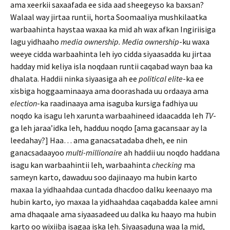
ama xeerkii saxaafada ee sida aad sheegeyso ka baxsan?
Walaal way jirtaa runtii, horta Soomaaliya mushkilaatka
warbaahinta haystaa waxaa ka mid ah wax afkan Ingiriisiga
lagu yidhaaho
media ownership. Media ownership
-ku waxa
weeye cidda warbaahinta leh iyo cidda siyaasadda ku jirtaa
hadday mid keliya isla noqdaan runtii caqabad wayn baa ka
dhalata. Haddii ninka siyaasiga ah ee
political elite
-ka ee
xisbiga hoggaaminaaya ama doorashada uu ordaaya ama
election
-ka raadinaaya ama isaguba kursiga fadhiya uu
noqdo ka isagu leh xarunta warbaahineed idaacadda leh
TV
-
ga leh jaraa’idka leh, hadduu noqdo [ama gacansaar ay la
leedahay?] Haa… ama ganacsatadaba dheh, ee nin
ganacsadaayoo
multi-millionaire
ah haddii uu noqdo haddana
isagu kan warbaahintii leh, warbaahinta
checking
ma
sameyn karto, dawaduu soo dajinaayo ma hubin karto
maxaa la yidhaahdaa cuntada dhacdoo dalku keenaayo ma
hubin karto, iyo maxaa la yidhaahdaa caqabadda kalee amni
ama dhaqaale ama siyaasadeed uu dalka ku haayo ma hubin
karto oo wixiiba isagaa iska leh. Siyaasaduna waa la mid,