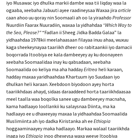
iyo Musawac iyo dhulka markii dambe waa tii liqday waa la
ogaaba, xeebaha Jabuuti ayee raadineysaa Waxaa jira
article
caan ahoo uu qoray nin Soomaali ah oo la yiraahdo
Professor
Nuurdiin Faarax Nuuradiin, waxaa la yidhahdaa
“Which Way to
the Sea, Please?”
“Fadlan ii Sheeg Jidka Badda Galaa” la
yidhaahdaa 1978kii meelahaasaan filayaa inuu ahaa, wuxuu
kaga sheekeynayaa taariikh dheer oo rabitaankii iyo damacii
boqorrada Itoobiya ee kala dambeeyey ay ku doonayeen
xeebaha Soomaalidaa inay ku qabsadaan, xeebaha
Soomaalida oo keliya ma aha hadday
Eritrea
heli karaan,
hadday maxaa yaridhaahdaa Khartuum iyo Suudaan iyo
dhulkan heli karaan. Xeebdoon biyodoon ayey horta
taariikhdaas ahayd, sidaas daraaddeed horta taariikhdaasaa
meel taalla waa boqolka sanee ugu dambeeyey macnaha,
kama hadlaayo loollankii ku salaysnaa Diinta, ma ka
hadlaayo ee u dhaxeeyay maxaa la yidhaahdaa Soomaalida
Muslimiinta ah iyo dadka Kiristanka ah ee
Ethiopia
hoggaaminaayey maka hadlaayo. Markaa walaal taariikhda
inaga iyo
Ethiopia
inoo dhexeysa waxa weeye Itoobiya