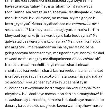
fahamno
root causes
-ka mushkiladda ugu weyn ee ina
haysata maxay tahay iney isla fahamno intaynu wada
fadhiisanno. Ma faragelin shisheeyaa? Ma dhaqaale xumaa,
ma silic baynu isku dilaynaa, oo maxaa la yiraa gaajaa isu
keen geyneysa? Maxaa la yidhaahdaa ma
competition over
resources
baa? Ma kheyraadkaa inagu yaroo marka tartan
kheyraad baynu ku jirnaa wax baynu kala boobaynaa? Ma
qabyaalad baa waxaynu isku dilaynaa? Ma nidaamka hadda
ma aragtay… ma fahamdarraa ina haysa? Ma nolosha
gebigeedayna fahamsanayn, ma ugaar baynu nahay? Ma dad
cawaan oo ma aragtay ma dhaqankeena
violent culture
ah?
Ma dad… maahmaahdii ahayd ninaan sharci ninaan
shantaadu kaa reebin, sharci kaama reebo macnaha ma dad
iska fowdaayo raba ha socoto un hala yaaca miyaynu nahay
oo
anarchism
-ka u dhashay? Waxay u baahantay in
su’aalahaas isweydiinno horta xagee ina xanuuneysa? War
ninyohow isku daalnaye maxaa inoo dan ah nimanyahaw? In
su’aashaasi ay timaaddo, in marka isku daalnaye maxaa inoo
dana ay ka soo baxdo
diagnosis
-keena war ninyohow maxaa