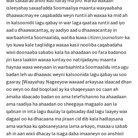
wax saxaafad ahoo kuu haray ma jiro. Marka waxaan
isleeyahay saxaafadda Soomaaliya maanta waxyaabaha
dhaawacmay ee caqabadda weyn runtii ah waxaa ka mid ah
in kalsoonidii lagu qabay in war laga qaataa runtii aad iyo
aad u dhaawacantay, ay aadiyo aad u dhaawacantay in
warbaahinta Soomaalida, waliba kuwa
citizen journalism
-ka
iyo kuwa kale taqliidiga waxaa kasii nooliba caqabadaha
wixii doonaaba sababo kala ha ahaadaan oo fara badanoo
jiri kara laakiin waxaa luntay oo natiijadaynu maanta
haynaa waxa weeyaan in warbaahinta Soomaalidu inta ugu
badan leh uu dhaawac weyni kalsoonida lagu qabay uu soo
gaaray. [Waayahay. Nageeyow waxaad arkaysaa idaacad dhan
oo weyn oo dad boqolaal ay ka shaqeeyaan oo caan ah
amaba idaacado badan oo ama telefishanno ha ahaadaan
ama raadiya ha ahaadan oo sheegaya magaalo aan la
qabsan in inta lagu duulay la qabsaday dad lagu laayey wax
dagaal oo ka dhacaana ma jiraan cid dib kala hadlaysana
ama warkaa ku qabsaneysana lama arkayo, maxaa u sabab
ah in aan wixii dhacay la isaga daba imaaneyn oo anshixii