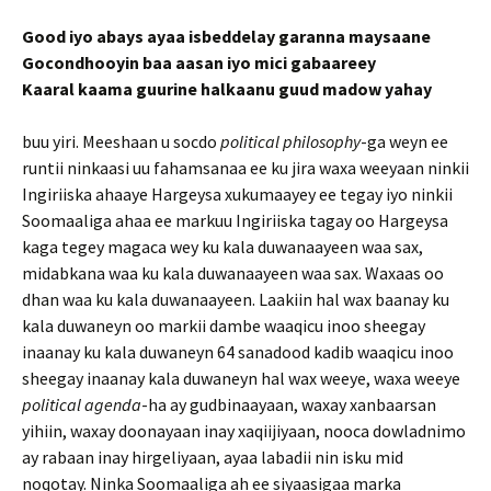
Good iyo abays ayaa isbeddelay garanna maysaane
Gocondhooyin baa aasan iyo mici gabaareey
Kaaral kaama guurine halkaanu guud madow yahay
buu yiri. Meeshaan u socdo
political philosophy
-ga weyn ee
runtii ninkaasi uu fahamsanaa ee ku jira waxa weeyaan ninkii
Ingiriiska ahaaye Hargeysa xukumaayey ee tegay iyo ninkii
Soomaaliga ahaa ee markuu Ingiriiska tagay oo Hargeysa
kaga tegey magaca wey ku kala duwanaayeen waa sax,
midabkana waa ku kala duwanaayeen waa sax. Waxaas oo
dhan waa ku kala duwanaayeen. Laakiin hal wax baanay ku
kala duwaneyn oo markii dambe waaqicu inoo sheegay
inaanay ku kala duwaneyn 64 sanadood kadib waaqicu inoo
sheegay inaanay kala duwaneyn hal wax weeye, waxa weeye
political agenda
-ha ay gudbinaayaan, waxay xanbaarsan
yihiin, waxay doonayaan inay xaqiijiyaan, nooca dowladnimo
ay rabaan inay hirgeliyaan, ayaa labadii nin isku mid
noqotay. Ninka Soomaaliga ah ee siyaasigaa marka