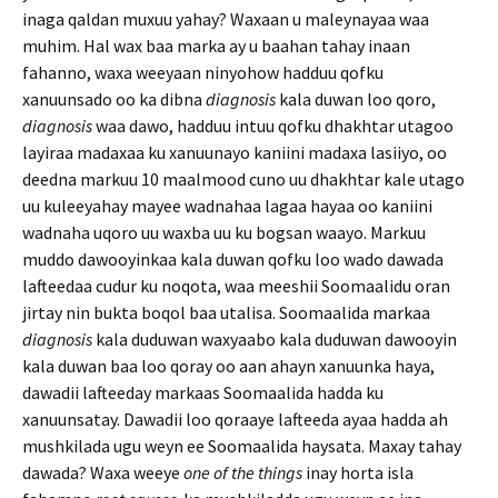
inaga qaldan muxuu yahay? Waxaan u maleynayaa waa
muhim. Hal wax baa marka ay u baahan tahay inaan
fahanno, waxa weeyaan ninyohow hadduu qofku
xanuunsado oo ka dibna
diagnosis
kala duwan loo qoro,
diagnosis
waa dawo, hadduu intuu qofku dhakhtar utagoo
layiraa madaxaa ku xanuunayo kaniini madaxa lasiiyo, oo
deedna markuu 10 maalmood cuno uu dhakhtar kale utago
uu kuleeyahay mayee wadnahaa lagaa hayaa oo kaniini
wadnaha uqoro uu waxba uu ku bogsan waayo. Markuu
muddo dawooyinkaa kala duwan qofku loo wado dawada
lafteedaa cudur ku noqota, waa meeshii Soomaalidu oran
jirtay nin bukta boqol baa utalisa. Soomaalida markaa
diagnosis
kala duduwan waxyaabo kala duduwan dawooyin
kala duwan baa loo qoray oo aan ahayn xanuunka haya,
dawadii lafteeday markaas Soomaalida hadda ku
xanuunsatay. Dawadii loo qoraaye lafteeda ayaa hadda ah
mushkilada ugu weyn ee Soomaalida haysata. Maxay tahay
dawada? Waxa weeye
one of the things
inay horta isla