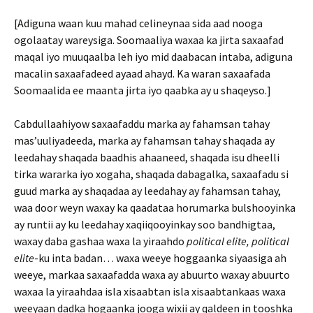
[Adiguna waan kuu mahad celineynaa sida aad nooga
ogolaatay wareysiga. Soomaaliya waxaa ka jirta saxaafad
maqal iyo muuqaalba leh iyo mid daabacan intaba, adiguna
macalin saxaafadeed ayaad ahayd. Ka waran saxaafada
Soomaalida ee maanta jirta iyo qaabka ay u shaqeyso.]
Cabdullaahiyow saxaafaddu marka ay fahamsan tahay
mas’uuliyadeeda, marka ay fahamsan tahay shaqada ay
leedahay shaqada baadhis ahaaneed, shaqada isu dheelli
tirka wararka iyo xogaha, shaqada dabagalka, saxaafadu si
guud marka ay shaqadaa ay leedahay ay fahamsan tahay,
waa door weyn waxay ka qaadataa horumarka bulshooyinka
ay runtii ay ku leedahay xaqiiqooyinkay soo bandhigtaa,
waxay daba gashaa waxa la yiraahdo
political elite, political
elite
-ku inta badan… waxa weeye hoggaanka siyaasiga ah
weeye, markaa saxaafadda waxa ay abuurto waxay abuurto
waxaa la yiraahdaa isla xisaabtan isla xisaabtankaas waxa
weeyaan dadka hogaanka jooga wixii ay qaldeen in tooshka