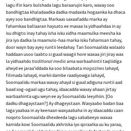
lagu ifin karo bulshada lagu baraarujin karo, waxay soo
bandhigtaa khaladaadka dadka madaxda hogaanka ka dhaca
ayey soo bandhigtaa. Markaas saxaafaddu marka ay
fahamkaa ballaaran haysato ee maxaa la yidhaahdaa in ay
isu dhigto inay tahay isha isku xidha maamulka meesha ka
jira iyo dadka la maamulo-haa marka isku fahamsan tahay,
door wayn bay ayey runtii leedahay. Tan Soomaalida walaalo
haddaan usoo laabto si guud waagii hore waxaa jiri jiray wax
la yidhaahdo
traditional media
ama warbaahintii taqliidiga
aheyd ee jaraa’iddada ka soo bilaabata
magazines
lahayd,
filimada lahayd, markii dambe raadiyowga lahayd,
Soomaalidu markaa waxay ahayd si guud adiguna runtii aad
baad xog-ogaal ugu tahay, idaacadda waxay ahaan jirtay
warbaahinta ugu weyn ee ay Soomaalidu leeyihiin. [Oo
dadku dhagaystaan?] Ay dhageystaan. Waxyaabo badan baa
laga yaabaa in ay keenaan waxyaabaha in ay idaacaddu caan
noqoto Soomaalida dhexdeeda lagu sababeeyo waxaa
kamida kow: Soomaalidu akhriska iyo qoraalka uu ku yaraa,