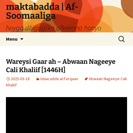
Skip
maktabadda | Af-
to
Soomaaliga
content
hoyga dhigaalka afkeenna hooyo
Search
Menu
for:
Wareysi Gaar ah – Abwaan Nageeye
Cali Khaliif [1446H]
2025-03-18
Idaacadda al-Furqaan
Abwaan Nageeye Cali
Khaliif