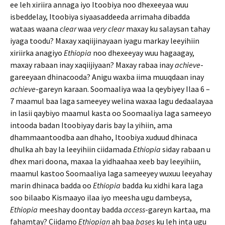
ee leh xiriira annaga iyo Itoobiya noo dhexeeyaa wuu
isbeddelay, Itoobiya siyaasaddeeda arrimaha dibadda
wataas waana
clear
waa
very clear
maxay ku salaysan tahay
iyaga toodu? Maxay xaqiijinayaan iyagu markay leeyihiin
xiriirka anagiyo
Ethiopia
noo dhexeeyay wuu hagaagay,
maxay rabaan inay xaqiijiyaan? Maxay rabaa inay
achieve
-
gareeyaan dhinacooda? Anigu waxba iima muuqdaan inay
achieve
-gareyn karaan. Soomaaliya waa la qeybiyey Ilaa 6 –
7 maamul baa laga sameeyey welina waxaa lagu dedaalayaa
in lasii qaybiyo maamul kasta oo Soomaaliya laga sameeyo
intooda badan Itoobiyay daris bay la yihiin, ama
dhammaantoodba aan dhaho, Itoobiya xuduud dhinaca
dhulka ah bay la leeyihiin ciidamada
Ethiopia
siday rabaan u
dhex mari doona, maxaa la yidhaahaa xeeb bay leeyihiin,
maamul kastoo Soomaaliya laga sameeyey wuxuu leeyahay
marin dhinaca badda oo
Ethiopia
badda ku xidhi kara laga
soo bilaabo Kismaayo ilaa iyo meesha ugu dambeysa,
Ethiopia
meeshay doontay badda
access
-gareyn kartaa, ma
fahamtay? Ciidamo
Ethiopian
ah baa
bases
ku leh inta ugu