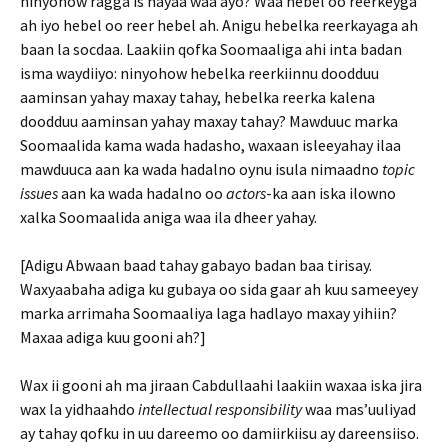
ninyohow ragga is hayaa waa ayo? Waa hebel oo reerkeyga
ah iyo hebel oo reer hebel ah. Anigu hebelka reerkayaga ah
baan la socdaa. Laakiin qofka Soomaaliga ahi inta badan
isma waydiiyo: ninyohow hebelka reerkiinnu doodduu
aaminsan yahay maxay tahay, hebelka reerka kalena
doodduu aaminsan yahay maxay tahay? Mawduuc marka
Soomaalida kama wada hadasho, waxaan isleeyahay ilaa
mawduuca aan ka wada hadalno oynu isula nimaadno
topic
issues
aan ka wada hadalno oo
actors
-ka aan iska ilowno
xalka Soomaalida aniga waa ila dheer yahay.
[Adigu Abwaan baad tahay gabayo badan baa tirisay.
Waxyaabaha adiga ku gubaya oo sida gaar ah kuu sameeyey
marka arrimaha Soomaaliya laga hadlayo maxay yihiin?
Maxaa adiga kuu gooni ah?]
Wax ii gooni ah ma jiraan Cabdullaahi laakiin waxaa iska jira
wax la yidhaahdo
intellectual responsibility
waa mas’uuliyad
ay tahay qofku in uu dareemo oo damiirkiisu ay dareensiiso.