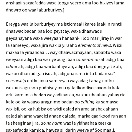
anshaxii saxaafadda waxa loogu yeero ama loo bixiyey lama
dhowro oo waa laburburiyey.]
Ereyga waa la burburiyey ma isticmaali karee laakiin runtii
dhaawac badan baa loo geystay, waxa dhaawac u
geysanayana waxa weeyaan hanaankii loo mari jiray in war
la sameeyo, waxa jira wax la yiraaho
elements of news
. Wixii
maxaa la yiraahdaa… way dhaawacmayaan, sababtu waxa
weeyaan adigi baa weriye adigi baa
cameraman
ah adigi baa
editor
ah, adigi baa warbaahiye ah, adigi baa dhegeyste ah,
waxoo dhan adigaa isu ah, adiguna isma inta badan
self-
censorship
qofku inuu sameeyaa way adag tahay, qofku
wuxuu isagu soo gudbiyey inuu qaladkoodiyo saxooda kala
arki karo inta badan way adkaataa, wuxuu ubaahan yahay cid
kale oo ka waayo aragnimo badan oo
editing
ku samaysa
wixiisii, oo ka hubisa oo wixii qalad ah ama anshax ahaan
qalad ah ama waaqici ahaan qalada, marka qaarkood run aan
la sheeginaa jira,
do no harm
wax la yidhaahaa xeerka
saxaafadda kamida, hawga sii darin weeye af Soomaali,