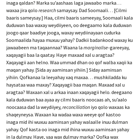
inaga qaldan? Marka su’aashaas laga jawaabo marka…
waxaa jira qolo
research
samaysay. Dad Soomaali… [Cilmi
baaris sameysay.] Haa, cilmi baaris sameeyay, Soomaali kala
duduwan baa waxay weydiiyeen, oo deegaamo kala duduwan
joogo qaar baadiye jooga, waxay weydiinayaan cudurka
Soomaalida hayaa muxuu yahay? Dadkii badankood waxay ku
jawaabeen ma taqaannaa? Waana la
marginalise
-gareeyay,
xaqayagii baa la qaatay. Haye maxaad xal u aragtaa?
Xaqayagii aan helno. Waa ummad dhan oo qof walba xaqii ka
maqan yahay. [Sida ay aaminsan yihiin.] Siday aaminsan
yihiin. Qofkanaa la leeyahay xaq maxaa… mushkiladda ku
haysataa waa maxay? Xaqayagii baa maqan. Maxaad xal u
aragtaa? Waxaan xal u arkaa inaan xaqayagii helo. deegaano
kala duduwan baa ayaa ay cilmi baaris noocaas ah, su’aalo
noocaasa dad la weydiiyey,
reconciliation
iyo qolo waxaas ka
shaqeyneysa. Waxaan ka wadaa waxa weeye qof kastoo
inaga mid ihi wuxuu aaminsan yahay walaalle inuu dulman
yahay. Qof kasta oo inaga mid ihina wuxuu aaminsan yahay
in la dulmay. Haye, yaa wax dulmay marka? Qofka wax