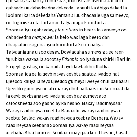
qabsaday Cadan iyo dhulkaas, inuu Faransiiskuna Jabuuti
qabsado uu dabadeedna dekedda Jabuuti ka dhigo deked la
loolami karta dekedaha Yaman si uu dhaqaale uga sameeyo,
oo Ingiriiska ula tartamo. Talyaanigu koonfurta
Soomaaliyuu qabsaday,
plantations
in beera la sameeyo oo
dabadeedna
manpower
la helo wax laga beero dan
dhaqaaluu isaguna ayuu koonfurta Soomaaliya
Talyaaniguna u soo degay. Dowladaha gumeysiga ee reer-
Yurubkaa waxaa la socotay
Ethiopia
oo iyaduna shirkii Barliin
ka qeyb gashay, oo kamid ahayd dawladihii dhulka
Soomaalida ee la qeybinayay qeybta qaatay, iyadoo hal
ujeeddo kaliya laheyd ujeeddo gumeysi weeye dhul ballaarsi.
Ujeeddo gumeysi oo ah maxay dhul ballaarsi, in Soomaalida
la qeyb qeybsanaayo iyaduna qeyb ay gumeysato
caloosheeda soo gasho ay ka hesho. Maxay raadinaysaa?
Waxay raadineysaa xeebta Banaadir, waxay raadineysaa
xeebta Saylac, waxay raadineysaa xeebta Berbera. Waxay
raadineysaa xeebaha Soomaaliya waxay raadineysaa
xeebaha Khartuum ee Suudaan inay qaarkood hesho, Casab