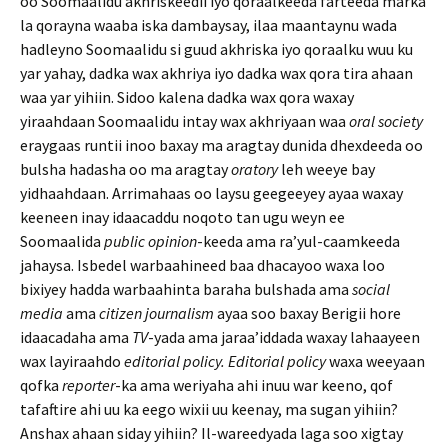
oo Soomaalidu akhriskeedii iyo qoraalkeeda farteeda marka
la qorayna waaba iska dambaysay, ilaa maantaynu wada
hadleyno Soomaalidu si guud akhriska iyo qoraalku wuu ku
yar yahay, dadka wax akhriya iyo dadka wax qora tira ahaan
waa yar yihiin. Sidoo kalena dadka wax qora waxay
yiraahdaan Soomaalidu intay wax akhriyaan waa
oral society
eraygaas runtii inoo baxay ma aragtay dunida dhexdeeda oo
bulsha hadasha oo ma aragtay
oratory
leh weeye bay
yidhaahdaan. Arrimahaas oo laysu geegeeyey ayaa waxay
keeneen inay idaacaddu noqoto tan ugu weyn ee
Soomaalida
public opinion
-keeda ama ra’yul-caamkeeda
jahaysa. Isbedel warbaahineed baa dhacayoo waxa loo
bixiyey hadda warbaahinta baraha bulshada ama
social
media
ama
citizen journalism
ayaa soo baxay Berigii hore
idaacadaha ama
TV
-yada ama jaraa’iddada waxay lahaayeen
wax layiraahdo
editorial
policy. Editorial policy
waxa weeyaan
qofka
reporter
-ka ama weriyaha ahi inuu war keeno, qof
tafaftire ahi uu ka eego wixii uu keenay, ma sugan yihiin?
Anshax ahaan siday yihiin? Il-wareedyada laga soo xigtay