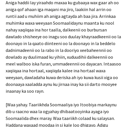
Aniga haddii lay yiraahdo maxaa ku gubaaya wax gaar ah oo
aniga qof ahaan iga maqani ma jiro, laakiin hal arrin oo
runtii aad u muhiim ah aniga agtayda ah baa jira. Arrinkaa
muhimka waxa weeyaan Soomaalidaynu maanta ku nool
nahay xaqiiqaa ina hor taalla, dalkeenii oo burbursan
dawlado shisheeye oo inagu soo duulay khayraadkeenii oo la
doonayo in la qaato diinteeni oo la doonayo in la beddelo
dadnimadeenii oo la rabo in la dooriyo xeebaheennii oo
dowlado ay duulimaad ku yihiin, xuduudihii dalkeennii oo
meel walboo iska furan, ummadeennii oo dayacan. Intaasoo
xaqiiqaa ina hortaal, xaqiiqda kalee ina hortaal waxa
weeyaan, dawladaha kuwa deriska ah iyo kuwa kusii xiga oo
doonaaya xaaladda aynu ku jirnaa inay ka sii darto mooyee
inaanay ka soo rayn.
[Waa yahay. Taariikhda Soomaaliya iyo Itoobiya markaynu
dib u raacno waa la ogyahay dhibaatooyinka ayaga iyo
Soomaalida dhex maray. Waa taariikh colaad ku salaysan.
Haddana waxaad moodaa in si kale loo dhigayo. Adigu