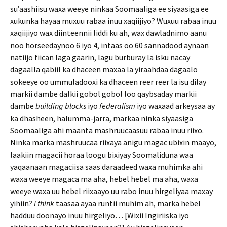
su’aashiisu waxa weeye ninkaa Soomaaliga ee siyaasiga ee
xukunka hayaa muxuu rabaa inuu xaqiijiyo? Wuxuu rabaa inuu
xaqiijiyo wax diinteennii liddi ku ah, wax dawladnimo aanu
noo horseedaynoo 6 iyo 4, intaas oo 60 sannadood aynaan
natiijo fiican laga gaarin, lagu burburay la isku nacay
dagaalla qabiil ka dhaceen maxaa la yiraahdaa dagaalo
sokeeye oo ummuladooxi ka dhaceen reer reer la isu dilay
markii dambe dalkii gobol gobol loo qaybsaday markii
dambe
building blocks
iyo
federalism
iyo waxaad arkeysaa ay
ka dhasheen, halumma-jarra, markaa ninka siyaasiga
Soomaaliga ahi maanta mashruucaasuu rabaa inuu riixo.
Ninka marka mashruucaa riixaya anigu magac ubixin maayo,
laakiin magacii horaa loogu bixiyay Soomaliduna waa
yaqaanaan magaciisa saas daraadeed waxa muhimka ahi
waxa weeye magaca ma aha, hebel hebel ma aha, waxa
weeye waxa uu hebel riixaayo uu rabo inuu hirgeliyaa maxay
yihiin?
I think
taasaa ayaa runtii muhim ah, marka hebel
hadduu doonayo inuu hirgeliyo… [Wixii Ingiriiska iyo