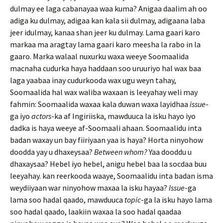
dulmay ee laga cabanayaa waa kuma? Anigaa daalim ah oo
adiga ku dulmay, adigaa kan kala sii dulmay, adigaana laba
jeer idulmay, kanaa shan jeer ku dulmay. Lama gaari karo
markaa ma aragtay lama gaari karo meesha la rabo in la
gaaro. Marka walaal nuxurku waxa weeye Soomaalida
macnaha cudurka haya haddaan soo uruuriyo hal wax baa
laga yaabaa inay cudurkooda wax ugu weyn tahay,
Soomaalida hal wax waliba waxaan is leeyahay weli may
fahmin: Soomaalida waxaa kala duwan waxa layidhaa
issue
-
ga iyo
actors
-ka af Ingiriiska, mawduuca la isku hayo iyo
dadka is haya weeye af-Soomaali ahaan. Soomaalidu inta
badan waxay un bay fiiriyaan yaa is haya? Horta ninyohow
doodda yay u dhaxeysaa?
Between whom?
Yaa dooddu u
dhaxaysaa? Hebel iyo hebel, anigu hebel baa la socdaa buu
leeyahay. kan reerkooda waaye, Soomaalidu inta badan isma
weydiiyaan war ninyohow maxaa la isku hayaa?
Issue
-ga
lama soo hadal qaado, mawduuca
topic
-ga la isku hayo lama
soo hadal qaado, laakiin waxaa la soo hadal qaadaa