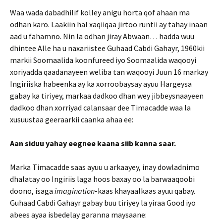
Waa wada dabadhilif kolley anigu horta qof ahaan ma
odhan karo. Laakiin hal xaqiiqaa jirtoo runtii ay tahay inaan
aad u fahamno. Nin la odhan jiray Abwaan… hadda wuu
dhintee Alle ha u naxariistee Guhaad Cabdi Gahayr, 1960kii
markii Soomaalida koonfureed iyo Soomaalida waqooyi
xoriyadda qaadanayeen weliba tan waqooyi Juun 16 markay
Ingiriiska habeenka ay ka xorroobaysay ayuu Hargeysa
gabay ka tiriyey, markaa dadkoo dhan wey jibbeysnaayeen
dadkoo dhan xorriyad calansaar dee Timacadde waa la
xusuustaa geeraarkii caanka ahaa ee:
Aan siduu yahay eegnee kaana siib kanna saar.
Marka Timacadde saas ayuu u arkaayey, inay dowladnimo
dhalatay oo Ingiriis laga hoos baxay oo la barwaaqoobi
doono, isaga
imagination
-kaas khayaalkaas ayuu qabay.
Guhaad Cabdi Gahayr gabay buu tiriyey la yiraa Good iyo
abees ayaa isbedelay garanna maysaane: