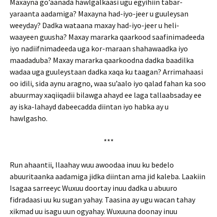
Maxayna go’aanada hawlgalkaasi ugu egyihiin tabar-
yaraanta aadamiga? Maxayna had-iyo-jeer u guuleysan
weeyday? Dadka wataana maxay had-iyo-jeer u heli-
waayeen guusha? Maxay mararka qaarkood saafinimadeeda
iyo nadiifnimadeeda uga kor-maraan shahawaadka iyo
maadaduba? Maxay mararka qaarkoodna dadka baadilka
wadaa uga guuleystaan dadka xaqa ku taagan? Arrimahaasi
oo idili, sida aynu aragno, waa su’aalo iyo qalad fahan ka soo
abuurmay xaqiiqadii bilawga ahayd ee laga tallaabsaday ee
ay iska-lahayd dabeecadda diintan iyo habka ay u
hawlgasho.
***
Run ahaantii, Ilaahay wuu awoodaa inuu ku bedelo
abuuritaanka aadamiga jidka diintan ama jid kaleba. Laakiin
Isagaa sarreeyc Wuxuu doortay inuu dadka u abuuro
fidradaasi uu ku sugan yahay. Taasina ay ugu wacan tahay
xikmad uu isagu uun ogyahay. Wuxuuna doonay inuu