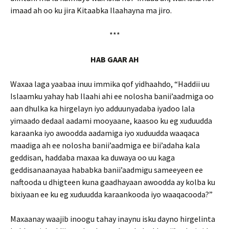
imaad ah oo ku jira Kitaabka Ilaahayna ma jiro.
***
HAB GAAR AH
Waxaa laga yaabaa inuu immika qof yidhaahdo, “Haddii uu
Islaamku yahay hab Ilaahi ahi ee nolosha banii’aadmiga oo
aan dhulka ka hirgelayn iyo adduunyadaba iyadoo lala
yimaado dedaal aadami mooyaane, kaasoo ku eg xuduudda
karaanka iyo awoodda aadamiga iyo xuduudda waaqaca
maadiga ah ee nolosha banii’aadmiga ee bii’adaha kala
geddisan, haddaba maxaa ka duwaya oo uu kaga
geddisanaanayaa hababka banii’aadmigu sameeyeen ee
naftooda u dhigteen kuna gaadhayaan awoodda ay kolba ku
bixiyaan ee ku eg xuduudda karaankooda iyo waaqacooda?”
Maxaanay waajib inoogu tahay inaynu isku dayno hirgelinta