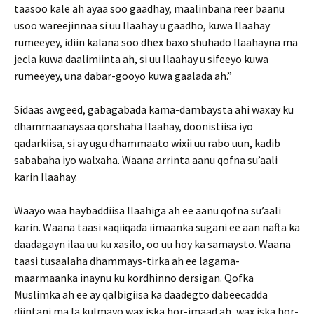
taasoo kale ah ayaa soo gaadhay, maalinbana reer baanu
usoo wareejinnaa si uu Ilaahay u gaadho, kuwa llaahay
rumeeyey, idiin kalana soo dhex baxo shuhado Ilaahayna ma
jecla kuwa daalimiinta ah, si uu Ilaahay u sifeeyo kuwa
rumeeyey, una dabar-gooyo kuwa gaalada ah.”
Sidaas awgeed, gabagabada kama-dambaysta ahi waxay ku
dhammaanaysaa qorshaha Ilaahay, doonistiisa iyo
qadarkiisa, si ay ugu dhammaato wixii uu rabo uun, kadib
sababaha iyo walxaha. Waana arrinta aanu qofna su’aali
karin Ilaahay.
Waayo waa haybaddiisa Ilaahiga ah ee aanu qofna su’aali
karin. Waana taasi xaqiiqada iimaanka sugani ee aan nafta ka
daadagayn ilaa uu ku xasilo, oo uu hoy ka samaysto. Waana
taasi tusaalaha dhammays-tirka ah ee lagama-
maarmaanka inaynu ku kordhinno dersigan. Qofka
Muslimka ah ee ay qalbigiisa ka daadegto dabeecadda
diintani ma la kulmayo wax iska hor-imaad ah, wax iska hor-