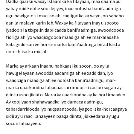
Dadka qaarkii waxay Islaamka ka filayaan, maa daama uu
yahay mid Eebbe soo dejiyey, inuu nolosha banii’aadmiga
ugu hawlgalo si mucjiso ah, caqligalka ka weyn, oo sababo
aan la malayn karin leh. Waxay ka filayaan inay u socoto
iyadoon la tixgelin dabiicadda banii’aadmiga, awooddooda
fidriga ah iyo waaqicigooda maadiga ah ee marxaladaha
kala geddisan ee hor-u-marka banii’aadmiga bii’ad kasta
noloshiisa ka mid ah.
Marka ay arkaan inaanu habkaasi ku socon, oo ay la
hawlgelayaan awoodda aadamiga ah ee xaddidan, iyo
waaqiciga maadiga ah ee nolosha banii’aadmigu, mar-
marka qaarkoodna labadaasi arrimood si cad oo sugan ay
diintu usoo jiidato. Mararka qaarkoodna ay ka hortimaaddo.
Ay xoojiyaan shahawaadka iyo damaca aadmigu,
tabardarridooda iyo nuqsaantooda, iyagoo iska-hortaagaya
sidii ay u raaci lahaayeen baaqa diinta, jidkeedana ay ugu
socon lahaayeen.