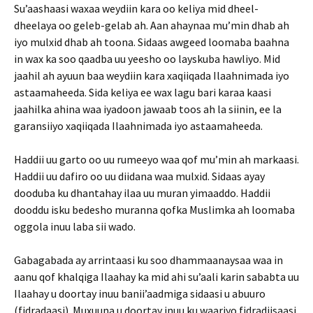
Su’aashaasi waxaa weydiin kara oo keliya mid dheel-
dheelaya oo geleb-gelab ah. Aan ahaynaa mu’min dhab ah
iyo mulxid dhab ah toona. Sidaas awgeed loomaba baahna
in wax ka soo qaadba uu yeesho oo layskuba hawliyo. Mid
jaahil ah ayuun baa weydiin kara xaqiiqada Ilaahnimada iyo
astaamaheeda. Sida keliya ee wax lagu bari karaa kaasi
jaahilka ahina waa iyadoon jawaab toos ah la siinin, ee la
garansiiyo xaqiiqada Ilaahnimada iyo astaamaheeda.
Haddii uu garto oo uu rumeeyo waa qof mu’min ah markaasi.
Haddii uu dafiro oo uu diidana waa mulxid. Sidaas ayay
dooduba ku dhantahay ilaa uu muran yimaaddo. Haddii
dooddu isku bedesho muranna qofka Muslimka ah loomaba
oggola inuu laba sii wado.
Gabagabada ay arrintaasi ku soo dhammaanaysaa waa in
aanu qof khalqiga Ilaahay ka mid ahi su’aali karin sababta uu
Ilaahay u doortay inuu banii’aadmiga sidaasi u abuuro
(fidradaasi). Muxuuna u doortay inuu ku waariyo fidradiisaasi