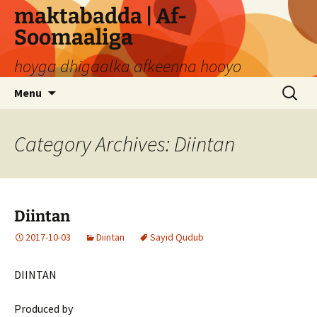
Skip
maktabadda | Af-
to
Soomaaliga
content
hoyga dhigaalka afkeenna hooyo
Search
Menu
for:
Category Archives: Diintan
Diintan
2017-10-03
Diintan
Sayid Qudub
DIINTAN
Produced by