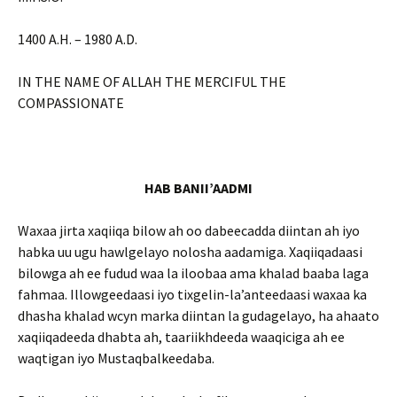
1400 A.H. – 1980 A.D.
IN THE NAME OF ALLAH THE MERCIFUL THE
COMPASSIONATE
HAB BANII’AADMI
Waxaa jirta xaqiiqa bilow ah oo dabeecadda diintan ah iyo
habka uu ugu hawlgelayo nolosha aadamiga. Xaqiiqadaasi
bilowga ah ee fudud waa la iloobaa ama khalad baaba laga
fahmaa. Illowgeedaasi iyo tixgelin-la’anteedaasi waxaa ka
dhasha khalad wcyn marka diintan la gudagelayo, ha ahaato
xaqiiqadeeda dhabta ah, taariikhdeeda waaqiciga ah ee
waqtigan iyo Mustaqbalkeedaba.