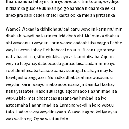
Ilaah, aanuna lahayn cilmi iyo awood cilmi toona, weydiiyo
nidaamka guud ee uunkan iyo go’aanada nidaamka ee ku
dhex-jira dabiicadda khalqi kasta oo ka mid ah jiritaanka.
Waayo? Waxaa la xidhiidha su’aal aanu weydiin karin mu’min
dhab ah, weydiina karin mulxid dhab ahi. Mu’minka dhabta
ahi waxaanu u weydiin karin waayo aadaabtiisu xagga Eebbe
way ku weyn tahay. Eebbahaasi oo uu si fiican u garanayo
naf-ahaantiisa, sifooyinkiisa iyo astaamihiisaba. Aqoon
weyn u leeyahay dabeecadda garaadkiisa aadamnimo iyo
soohdimihiisaba taasoo aanay suuragal u ahayn inay ka
hawlgasho aaggaasi. Mulxidka dhabta ahina wuxuunu u
weydiin karin waayo mabo aqoonsana jiritaanka Ilaahay
haba yaraatee. Haddii uu isagu aqoonsado Ilaahnimadiisa
wuxuu isla-mar ahaantaas garanayaa haybadiisa iyo
astaamaha Ilaahnimadiisa. Lamana weydiin karo wuxuu
falo. Hadana wey weydiinayaan. Waayo isagoo keliya ayaa
wax walba og. Ogna wixii uu falo.