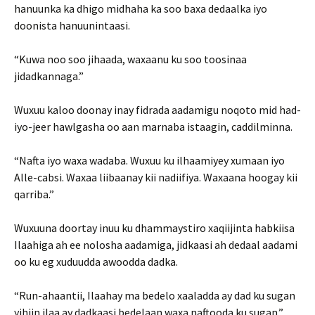
hanuunka ka dhigo midhaha ka soo baxa dedaalka iyo
doonista hanuunintaasi.
“Kuwa noo soo jihaada, waxaanu ku soo toosinaa
jidadkannaga.”
Wuxuu kaloo doonay inay fidrada aadamigu noqoto mid had-
iyo-jeer hawlgasha oo aan marnaba istaagin, caddilminna.
“Nafta iyo waxa wadaba. Wuxuu ku ilhaamiyey xumaan iyo
Alle-cabsi. Waxaa liibaanay kii nadiifiya. Waxaana hoogay kii
qarriba.”
Wuxuuna doortay inuu ku dhammaystiro xaqiijinta habkiisa
Ilaahiga ah ee nolosha aadamiga, jidkaasi ah dedaal aadami
oo ku eg xuduudda awoodda dadka.
“Run-ahaantii, Ilaahay ma bedelo xaaladda ay dad ku sugan
yihiin ilaa ay dadkaasi bedelaan waxa naftooda ku sugan.”