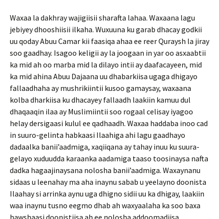
Waxaa la dakhray wajigiisii sharafta lahaa. Waxaana lagu
jebiyey dhooshiisii ilkaha. Wuxuuna ku garab dhacay godkii
uu qoday Abuu Camar kii faasiqa ahaa ee reer Quraysh la jiray
soo gaadhay. Isagoo keligii ay la joogaan in yar oo asxaabtii
ka mid ah oo marba mid la dilayo intii ay daafacayeen, mid
ka mid ahina Abuu Dajaana uu dhabarkiisa ugaga dhigayo
fallaadhaha ay mushrikiintii kusoo gamaysay, waxaana
kolba dharkiisa ku dhacayey fallaadh laakiin kamuu dul
dhaqaaqin ilaa ay Muslimiintii soo rogaal celisay iyagoo
helay dersigaasi kulul ee qadhaadh. Waxaa haddaba inoo cad
in suuro-gelinta habkaasi Ilaahiga ahi lagu gaadhayo
dadaalka banii’aadmiga, xaqiiqana ay tahay inuu ku suura-
gelayo xuduudda karaanka aadamiga taaso toosinaysa nafta
dadka hagaajinaysana nolosha banii’aadmiga. Waxaynanu
sidaas u leenahay ma aha inaynu sabab u yeelayno doonista
Ilaahay si arrinka aynu uga dhigno sidii uu ka dhigay, laakiin
waa inaynu tusno eegmo dhab ah waxyaalaha ka soo baxa
hawshaasi doonistiisa ah ee nolosha addoomadiisa.