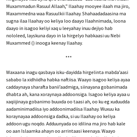
Muxammadun Rasuul Allaah,” Ilaahay mooyee ilaah ma jiro,
Maxammedna waa Rasuulkii Ilaahay. Shahaadadaasina ma
sugna ilaa Ilaahay oo keliya loo daayo Ilaahnimada, loona
daayo in isagoo keliyi xaq u leeyahay inuu dejiyo hab
nololeed, layskuna dayo in la hirgelyo habkaasi uu Nebi
Muxammed () inooga keenay Ilaahay.
***
Waxaana inagu qasbaya isku-dayidda hirgelinta mabda’aasi
sababo la xidhiidha habka naftiisa. Waayo isagoo keliya ayaa
caddaynaya sharafta banii’aadmiga, siinayana gobanimada
dhabta ah, kana xoraynaya addoonsiga. Isagoo keliya ayaa u
xaqiijinaya gobanimo buuxda oo taasi ah, oo ku eg xuduudda
aadaminimadiisa iyo addoonimadiisa Ilaahay. Wuxuu ka
koraynayaa addoonsiga dadka, si uu Ilaahay oo keliya
addoon ugu noqdo. Adduunyada oo idilina ma jiro hab kale
oo aan Islaamka ahayn oo arrintaasi keenaya. Waayo