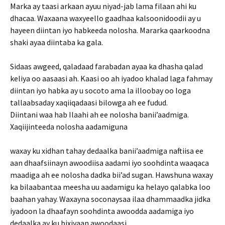
Marka ay taasi arkaan ayuu niyad-jab lama filaan ahi ku
dhacaa. Waxaana waxyeello gaadhaa kalsoonidoodii ay u
hayeen diintan iyo habkeeda nolosha. Mararka qaarkoodna
shaki ayaa diintaba ka gala.
Sidaas awgeed, qaladaad farabadan ayaa ka dhasha qalad
keliya oo aasaasi ah. Kaasi oo ah iyadoo khalad laga fahmay
diintan iyo habka ay u socoto ama la illoobay oo loga
tallaabsaday xaqiiqadaasi bilowga ah ee fudud.
Diintani waa hab Ilaahi ah ee nolosha banii’aadmiga.
Xaqiijinteeda nolosha aadamiguna
waxay ku xidhan tahay dedaalka banii’aadmiga naftiisa ee
aan dhaafsiinayn awoodiisa aadami iyo soohdinta waaqaca
maadiga ah ee nolosha dadka bii’ad sugan. Hawshuna waxay
ka bilaabantaa meesha uu aadamigu ka helayo qalabka loo
baahan yahay. Waxayna soconaysaa ilaa dhammaadka jidka
iyadoon la dhaafayn soohdinta awoodda aadamiga iyo
dedaalka ay ku bixiyaan awoodaasi.