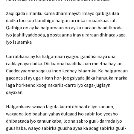
Xaqiiqada iimanku kuma dhammaystirmayo qalbiga ilaa
dadka loo soo bandhigo halgan arrinka iimaankaasi ah.
Qalbiga oo ay ka halgamaan oo ay ka nacaan baadilkooda
iyo jaahiliyaddooda, goostaanna inay u raraan dhinaca xaqa
iyo Islaamka.
Carrabkana ay ka halgamaan iyagoo gaadhsiinaya una
caddaynaya dadka. Diidaanna baadilka aan meelna haysan.
Caddeeyaanna xaqa uu inoo keenay Islaamku. Ka halgamaan
gacanta si ay uga riixan hor-joogsiyada jidka hanuuka marka
laga horkeeno xoog naxariis-darro iyo caga-juglayn
qayaxan.
Halgankaasi waxaa lagula kulmi dhibaato iyo xanuun,
waxaana loo baahan yahay dulqaad iyo sabir loo yeesho
dhibaatada iyo xanuunkaba, loona sabro guul-darrada iyo
guushaba, waayo sabirka guusha ayaa ka adag sabirka guul-