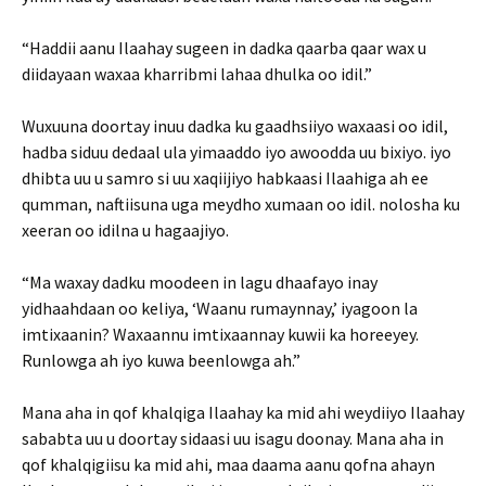
“Haddii aanu Ilaahay sugeen in dadka qaarba qaar wax u
diidayaan waxaa kharribmi lahaa dhulka oo idil.”
Wuxuuna doortay inuu dadka ku gaadhsiiyo waxaasi oo idil,
hadba siduu dedaal ula yimaaddo iyo awoodda uu bixiyo. iyo
dhibta uu u samro si uu xaqiijiyo habkaasi Ilaahiga ah ee
qumman, naftiisuna uga meydho xumaan oo idil. nolosha ku
xeeran oo idilna u hagaajiyo.
“Ma waxay dadku moodeen in lagu dhaafayo inay
yidhaahdaan oo keliya, ‘Waanu rumaynnay,’ iyagoon la
imtixaanin? Waxaannu imtixaannay kuwii ka horeeyey.
Runlowga ah iyo kuwa beenlowga ah.”
Mana aha in qof khalqiga Ilaahay ka mid ahi weydiiyo Ilaahay
sababta uu u doortay sidaasi uu isagu doonay. Mana aha in
qof khalqigiisu ka mid ahi, maa daama aanu qofna ahayn