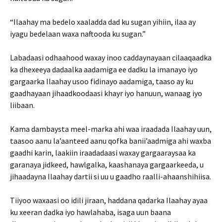
“Ilaahay ma bedelo xaaladda dad ku sugan yihiin, ilaa ay
iyagu bedelaan waxa naftooda ku sugan.”
Labadaasi odhaahood waxay inoo caddaynayaan cilaaqaadka
ka dhexeeya dadaalka aadamiga ee dadku la imanayo iyo
gargaarka Ilaahay usoo fidinayo aadamiga, taaso ay ku
gaadhayaan jihaadkoodaasi khayr iyo hanuun, wanaag iyo
liibaan.
Kama dambaysta meel-marka ahi waa iraadada Ilaahay uun,
taasoo aanu la’aanteed aanu qofka banii’aadmiga ahi waxba
gaadhi karin, laakiin iraadadaasi waxay gargaaraysaa ka
garanaya jidkeed, hawlgalka, kaashanaya gargaarkeeda, u
jihaadayna Ilaahay dartii si uu u gaadho raalli-ahaanshihiisa.
Tiiyoo waxaasi oo idili jiraan, haddana qadarka Ilaahay ayaa
ku xeeran dadka iyo hawlahaba, isaga uun baana