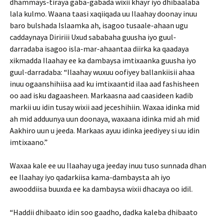
dhammays-tiraya gaba-gabada wixii khayr iyo dhibaalaba
lala kulmo. Waana taasi xaqiiqada uu Ilaahay doonay inuu
baro bulshada Islaamka ah, isagoo tusaale-ahaan ugu
caddaynaya Diririii Uxud sababaha guusha iyo guul-
darradaba isagoo isla-mar-ahaantaa diirka ka qaadaya
xikmadda Ilaahay ee ka dambaysa imtixaanka guusha iyo
guul-darradaba: “Ilaahay wuxuu oofiyey ballankiisii ahaa
inuu ogaanshihiisa aad ku imtixaantid ilaa aad fashisheen
oo aad isku dagaasheen. Markaasna aad caasideen kadib
markii uu idin tusay wixii aad jeceshihiin. Waxaa idinka mid
ah mid adduunya uun doonaya, waxaana idinka mid ah mid
Aakhiro uun u jeeda. Markaas ayuu idinka jeediyey si uu idin
imtixaano.”
Waxaa kale ee uu Ilaahay uga jeeday inuu tuso sunnada dhan
ee Ilaahay iyo qadarkiisa kama-dambaysta ah iyo
awooddiisa buuxda ee ka dambaysa wixii dhacaya oo idil.
“Haddii dhibaato idin soo gaadho, dadka kaleba dhibaato