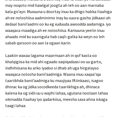
inay noqoto mid hawlgal joogta ah leh oo aan marnaba
kala go’ayn. Muxuuna u doortay inuu ka dhigo habka Ilaahiga
ah ee noloshiisa aadminimo inay ku suura-gasho jidkaasi ah
dedaal banii’aadmi oo ku eg xuduuda awoodda aadamiga. iyo
waaqaca maadiga ah ee noloshiisa. Kamuuna yeelin inuu
ahaado mid ku suurogala hab caqli-galka ka weyn oo leh
sabab qarsoon oo aan la ogaan karin.
Laakiin waxaa lagama maarmaan ah in qof kasta oo
khalqigiisa ka mid ahi ogaado xaqiiqadaasi oo uu garto,
indhihiisana ku arko iyadoo si dhab ah uga hirgalayso
waaqaca nolosha banii’aadmiga. Waana inuu xaqaa’iqa
taariikhda banii’aadmiga ku muujiyaa Iftiinkaasi, isagoo
dhinac ka og jidka socodkeeda taariikhiga ah, dhinaca
kalena ka og sidii uu u wajihi lahaa, ugulana noolaan lahaa
xikmadda Ilaahay iyo qadarkiisa, meesha saxa ahna iskaga
taagi lahaa.