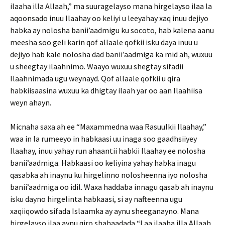
ilaaha illa Allaah,” ma suuragelayso mana hirgelayso ilaa la
aqoonsado inuu Ilaahay oo keliyi u leeyahay xaq inuu dejiyo
habka ay nolosha banii’aadmigu ku socoto, hab kalena aanu
meesha soo geli karin qof allaale qofkii isku daya inuu u
dejiyo hab kale nolosha dad banii’aadmiga ka mid ah, wuxuu
u sheegtay ilaahnimo. Waayo wuxuu shegtay sifadii
Ilaahnimada ugu weynayd. Qof allaale qofkii u qira
habkiisaasina wuxuu ka dhigtay ilaah yar oo aan Ilaahiisa
weyn ahayn.
Micnaha saxa ah ee “Maxammedna waa Rasuulkii Ilaahay,”
waa in la rumeeyo in habkaasi uu inaga soo gaadhsiiyey
Ilaahay, inuu yahay run ahaantii habkii Ilaahay ee nolosha
banii’aadmiga. Habkaasi oo keliyina yahay habka inagu
qasabka ah inaynu ku hirgelinno nolosheenna iyo nolosha
banii’aadmiga oo idil. Waxa haddaba innagu qasab ah inaynu
isku dayno hirgelinta habkaasi, si ay nafteenna ugu
xaqiiqowdo sifada Islaamka ay aynu sheeganayno. Mana
hirgelayso ilaa aynu qiro shahaadada “Laa ilaaha illa Allaah