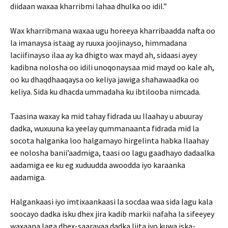
diidaan waxaa kharribmi lahaa dhulka oo idil.”
Wax kharribmana waxaa ugu horeeya kharribaadda nafta oo
la imanaysa istaag ay ruuxa joojinayso, himmadana
laciifinayso ilaa ay ka dhigto wax mayd ah, sidaasi ayey
kadibna nolosha oo idili unoqonaysaa mid mayd oo kale ah,
oo ku dhaqdhaaqaysa oo keliya jawiga shahawaadka oo
keliya. Sida ku dhacda ummadaha ku ibtilooba nimcada.
Taasina waxay ka mid tahay fidrada uu Ilaahay u abuuray
dadka, wuxuuna ka yeelay qummanaanta fidrada mid la
socota halganka loo halgamayo hirgelinta habka Ilaahay
ee nolosha banii’aadmiga, taasi oo lagu gaadhayo dadaalka
aadamiga ee ku eg xuduudda awoodda iyo karaanka
aadamiga.
Halgankaasi iyo imtixaankaasi la socdaa waa sida lagu kala
soocayo dadka isku dhex jira kadib markii nafaha la sifeeyey
waxaana laga dhex-saarayaa dadka liita iyo kuwa iska-