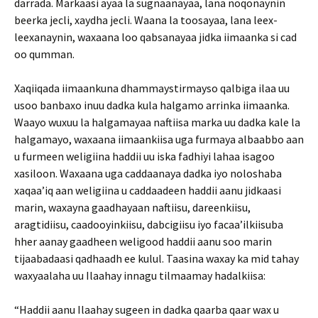
darrada. Markaasi ayaa la sugnaanayaa, lana noqonaynin
beerka jecli, xaydha jecli. Waana la toosayaa, lana leex-
leexanaynin, waxaana loo qabsanayaa jidka iimaanka si cad
oo qumman.
Xaqiiqada iimaankuna dhammaystirmayso qalbiga ilaa uu
usoo banbaxo inuu dadka kula halgamo arrinka iimaanka.
Waayo wuxuu la halgamayaa naftiisa marka uu dadka kale la
halgamayo, waxaana iimaankiisa uga furmaya albaabbo aan
u furmeen weligiina haddii uu iska fadhiyi lahaa isagoo
xasiloon. Waxaana uga caddaanaya dadka iyo noloshaba
xaqaa’iq aan weligiina u caddaadeen haddii aanu jidkaasi
marin, waxayna gaadhayaan naftiisu, dareenkiisu,
aragtidiisu, caadooyinkiisu, dabcigiisu iyo facaa’ilkiisuba
hher aanay gaadheen weligood haddii aanu soo marin
tijaabadaasi qadhaadh ee kulul. Taasina waxay ka mid tahay
waxyaalaha uu Ilaahay innagu tilmaamay hadalkiisa:
“Haddii aanu Ilaahay sugeen in dadka qaarba qaar wax u