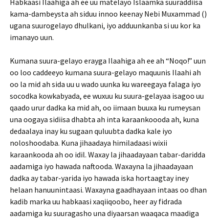
Habkaasi Ilaahiga ah ee uu matelayo Islaamka suuraddiisa
kama-dambeysta ah siduu innoo keenay Nebi Muxammad ()
ugana suurogelayo dhulkani, iyo adduunkanba si uu kor ka
imanayo uun.
Kumana suura-gelayo erayga Ilaahiga ah ee ah “Noqo!” uun
oo loo caddeeyo kumana suura-gelayo maquunis Ilaahi ah
oo la mid ah sida uu u wado uunka ku wareegaya falaga iyo
socodka kowkabyada, ee wuxuu ku suura-gelayaa isagoo uu
qaado urur dadka ka mid ah, oo iimaan buuxa ku rumeysan
una oogaya sidiisa dhabta ah inta karaankoooda ah, kuna
dedaalaya inay ku sugaan quluubta dadka kale iyo
noloshoodaba. Kuna jihaadaya himiladaasi wixii
karaankooda ah oo idil. Waxay la jihaadayaan tabar-daridda
aadamiga iyo hawada naftooda. Waxayna la jihaadayaan
dadka ay tabar-yarida iyo hawada iska hortaagtay iney
helaan hanuunintaasi. Waxayna gaadhayaan intaas oo dhan
kadib marka uu habkaasi xaqiiqoobo, heer ay fidrada
aadamiga ku suuragasho una diyaarsan waaqaca maadiga