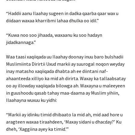
“Haddii aanu Ilaahay sugeen in dadka qaarba qaar wax u
diidaan waxaa kharribmi lahaa dhulka oo idil.”
“Kuwa noo soo jihaada, waxaanu ku soo hadayn
jidadkannaga.”
Waa taasi xaqiiqada uu Ilaahay doonay inuu baro bulshadii
Muslimiinta Dirirtii Uxud markii ay suurogal noqon weyday
inay matasho xaqiiqada dhabta ah ee diintani naf-
ahaanteeda xilliyo ka mid ah dirirta. Waxay ka tallaabsatay
oo ay illowday xaqiiqada bilowga ah. Waxayna u maleeyeen
in guushoodu qasab tahay maa-daama ay Muslim yihiin,
Ilaahayna wuxuu ku yidhi:
“Markii ay idinku timid dhibaato la mid ah, mid aad hore u
aragteen waxaa tiraahdeen, ‘Maxay sidani u dhacday?’ Ku
dheh, ‘Xaggiina ayey ka timid.'”