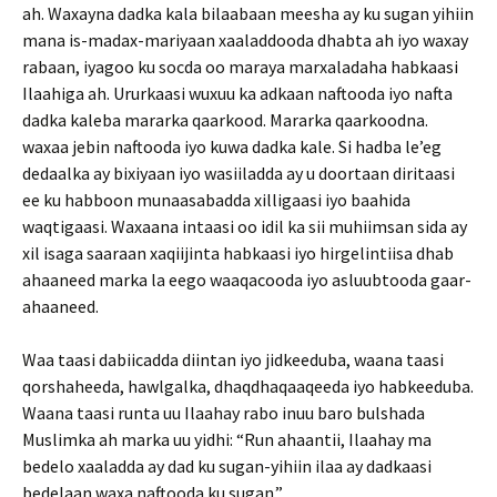
ah. Waxayna dadka kala bilaabaan meesha ay ku sugan yihiin
mana is-madax-mariyaan xaaladdooda dhabta ah iyo waxay
rabaan, iyagoo ku socda oo maraya marxaladaha habkaasi
Ilaahiga ah. Ururkaasi wuxuu ka adkaan naftooda iyo nafta
dadka kaleba mararka qaarkood. Mararka qaarkoodna.
waxaa jebin naftooda iyo kuwa dadka kale. Si hadba le’eg
dedaalka ay bixiyaan iyo wasiiladda ay u doortaan diritaasi
ee ku habboon munaasabadda xilligaasi iyo baahida
waqtigaasi. Waxaana intaasi oo idil ka sii muhiimsan sida ay
xil isaga saaraan xaqiijinta habkaasi iyo hirgelintiisa dhab
ahaaneed marka la eego waaqacooda iyo asluubtooda gaar-
ahaaneed.
Waa taasi dabiicadda diintan iyo jidkeeduba, waana taasi
qorshaheeda, hawlgalka, dhaqdhaqaaqeeda iyo habkeeduba.
Waana taasi runta uu Ilaahay rabo inuu baro bulshada
Muslimka ah marka uu yidhi: “Run ahaantii, Ilaahay ma
bedelo xaaladda ay dad ku sugan-yihiin ilaa ay dadkaasi
bedelaan waxa naftooda ku sugan.”