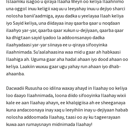
Islaamku isagoo u qiraya Ilaaha Weyn oo keliya Ilaahnimo
una oggol inuu keligii xaq uu u leeyahay inuu u dejiyo sharci
nolosha banii’aadmiga, ayuu dadka u yeelayaa Ilaah keliya
iyo Sayid keliya, una diidayaa inay qaarba qaar u noqdaan
ilaahyo yar-yar, qaarba qaar xukun u-dejiyaan, qaarba qaar
ka dhigtaan sayid iyadoo la addoonsanayo dadka
ilaahyadaasi yar-yar siinaya ee u-qiraya sifooyinka
ilaahnimada. Su’aalahaasina waa mid u gaar ah habkaasi
Ilaahiga ah. Uguma gaar aha hadal ahaan iyo dood ahaan oo
keliya. Laakiin wuxuu gaar ugu yahay run ahaan iyo dhab-
ahaanba.
Dacwadii Rususha oo idilna waxay ahayd in Ilaahay oo keliya
loo daayo Ilaahnimada, loona diido sifooyinka Ilaahay wixii
kale ee aan Ilaahay ahayn, ee khalqigiisa ah ee sheeganaya
kuna andacoonaya inay xaq u leeyihiin inay u-dejiyaan habab
nolosha addoomada Ilaahay, taasi oo ay ku tageerayaan
kuwa aan rumaysnayn midnimada Ilaahay!