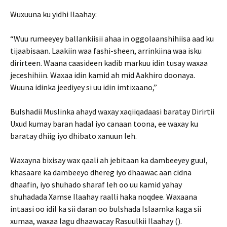
Wuxuuna ku yidhi Ilaahay:
“Wuu rumeeyey ballankiisii ahaa in oggolaanshihiisa aad ku
tijaabisaan. Laakiin waa fashi-sheen, arrinkiina waa isku
dirirteen. Waana caasideen kadib markuu idin tusay waxaa
jeceshihiin. Waxaa idin kamid ah mid Aakhiro doonaya.
Wuuna idinka jeediyey si uu idin imtixaano,”
Bulshadii Muslinka ahayd waxay xaqiiqadaasi baratay Dirirtii
Uxud kumay baran hadal iyo canaan toona, ee waxay ku
baratay dhiig iyo dhibato xanuun leh.
Waxayna bixisay wax qaali ah jebitaan ka dambeeyey guul,
khasaare ka dambeeyo dhereg iyo dhaawac aan cidna
dhaafin, iyo shuhado sharaf leh oo uu kamid yahay
shuhadada Xamse Ilaahay raalli haka noqdee. Waxaana
intaasi oo idil ka sii daran oo bulshada Islaamka kaga sii
xumaa, waxaa lagu dhaawacay Rasuulkii Ilaahay ().