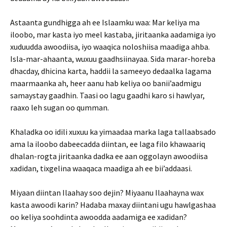
Astaanta gundhigga ah ee Islaamku waa: Mar keliya ma
iloobo, mar kasta iyo meel kastaba, jiritaanka aadamiga iyo
xuduudda awoodiisa, iyo waaqica noloshiisa maadiga ahba.
Isla-mar-ahaanta, wuxuu gaadhsiinayaa. Sida marar-horeba
dhacday, dhicina karta, haddii la sameeyo dedaalka lagama
maarmaanka ah, heer aanu hab keliya oo banii’aadmigu
samaystay gaadhin. Taasi oo lagu gaadhi karo si hawlyar,
raaxo leh sugan oo qumman.
Khaladka oo idili xuxuu ka yimaadaa marka laga tallaabsado
ama la iloobo dabeecadda diintan, ee laga filo khawaariq
dhalan-rogta jiritaanka dadka ee aan oggolayn awoodiisa
xadidan, tixgelina waaqaca maadiga ah ee bii’addaasi.
Miyaan diintan Ilaahay soo dejin? Miyaanu Ilaahayna wax
kasta awoodi karin? Hadaba maxay diintani ugu hawlgashaa
oo keliya soohdinta awoodda aadamiga ee xadidan?