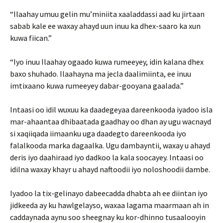
“Ilaahay umuu gelin mu’miniita xaaladdassi aad ku jirtaan
sabab kale ee waxay ahayd uun inuu ka dhex-saaro ka xun
kuwa fiican.”
“Iyo inuu Ilaahay ogaado kuwa rumeeyey, idin kalana dhex
baxo shuhado. Ilaahayna ma jecla daalimiinta, ee inuu
imtixaano kuwa rumeeyey dabar-gooyana gaalada.”
Intaasi oo idil wuxuu ka daadegeyaa dareenkooda iyadoo isla
mar-ahaantaa dhibaatada gaadhay oo dhan ay ugu wacnayd
si xaqiiqada iimaanku uga daadegto dareenkooda iyo
falalkooda marka dagaalka. Ugu dambayntii, waxay u ahayd
deris iyo daahiraad iyo dadkoo la kala soocayey. Intaasi oo
idilna waxay khayr u ahayd naftoodii iyo noloshoodii dambe.
Iyadoo la tix-gelinayo dabeecadda dhabta ah ee diintan iyo
jidkeeda ay ku hawlgelayso, waxaa lagama maarmaan ah in
caddaynada aynu soo sheegnay ku kor-dhinno tusaalooyin