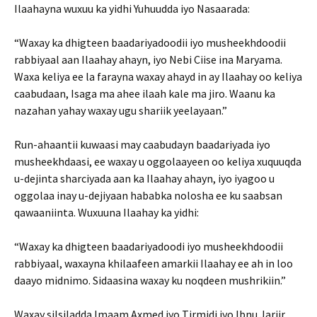
Ilaahayna wuxuu ka yidhi Yuhuudda iyo Nasaarada:
“Waxay ka dhigteen baadariyadoodii iyo musheekhdoodii
rabbiyaal aan Ilaahay ahayn, iyo Nebi Ciise ina Maryama.
Waxa keliya ee la farayna waxay ahayd in ay Ilaahay oo keliya
caabudaan, Isaga ma ahee ilaah kale ma jiro. Waanu ka
nazahan yahay waxay ugu shariik yeelayaan.”
Run-ahaantii kuwaasi may caabudayn baadariyada iyo
musheekhdaasi, ee waxay u oggolaayeen oo keliya xuquuqda
u-dejinta sharciyada aan ka Ilaahay ahayn, iyo iyagoo u
oggolaa inay u-dejiyaan hababka nolosha ee ku saabsan
qawaaniinta. Wuxuuna Ilaahay ka yidhi:
“Waxay ka dhigteen baadariyadoodi iyo musheekhdoodii
rabbiyaal, waxayna khilaafeen amarkii Ilaahay ee ah in loo
daayo midnimo. Sidaasina waxay ku noqdeen mushrikiin.”
Waxay silsiladda Imaam Axmed iyo Tirmidi iyo Ibnu Jariir