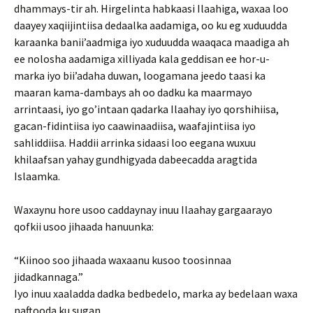
dhammays-tir ah. Hirgelinta habkaasi Ilaahiga, waxaa loo
daayey xaqiijintiisa dedaalka aadamiga, oo ku eg xuduudda
karaanka banii’aadmiga iyo xuduudda waaqaca maadiga ah
ee nolosha aadamiga xilliyada kala geddisan ee hor-u-
marka iyo bii’adaha duwan, loogamana jeedo taasi ka
maaran kama-dambays ah oo dadku ka maarmayo
arrintaasi, iyo go’intaan qadarka Ilaahay iyo qorshihiisa,
gacan-fidintiisa iyo caawinaadiisa, waafajintiisa iyo
sahliddiisa. Haddii arrinka sidaasi loo eegana wuxuu
khilaafsan yahay gundhigyada dabeecadda aragtida
Islaamka.
Waxaynu hore usoo caddaynay inuu Ilaahay gargaarayo
qofkii usoo jihaada hanuunka:
“Kiinoo soo jihaada waxaanu kusoo toosinnaa
jidadkannaga.”
Iyo inuu xaaladda dadka bedbedelo, marka ay bedelaan waxa
naftooda ku sugan.