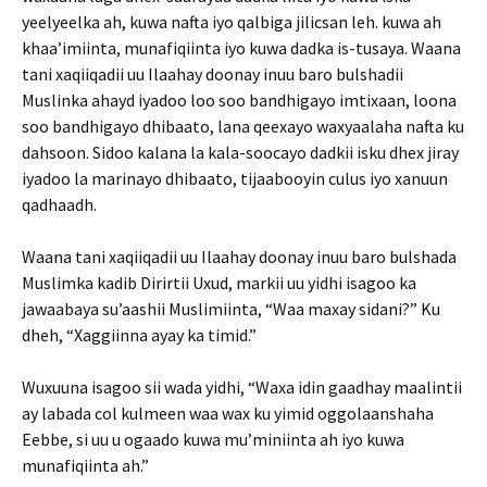
yeelyeelka ah, kuwa nafta iyo qalbiga jilicsan leh. kuwa ah
khaa’imiinta, munafiqiinta iyo kuwa dadka is-tusaya. Waana
tani xaqiiqadii uu Ilaahay doonay inuu baro bulshadii
Muslinka ahayd iyadoo loo soo bandhigayo imtixaan, loona
soo bandhigayo dhibaato, lana qeexayo waxyaalaha nafta ku
dahsoon. Sidoo kalana la kala-soocayo dadkii isku dhex jiray
iyadoo la marinayo dhibaato, tijaabooyin culus iyo xanuun
qadhaadh.
Waana tani xaqiiqadii uu Ilaahay doonay inuu baro bulshada
Muslimka kadib Dirirtii Uxud, markii uu yidhi isagoo ka
jawaabaya su’aashii Muslimiinta, “Waa maxay sidani?” Ku
dheh, “Xaggiinna ayay ka timid.”
Wuxuuna isagoo sii wada yidhi, “Waxa idin gaadhay maalintii
ay labada col kulmeen waa wax ku yimid oggolaanshaha
Eebbe, si uu u ogaado kuwa mu’miniinta ah iyo kuwa
munafiqiinta ah.”