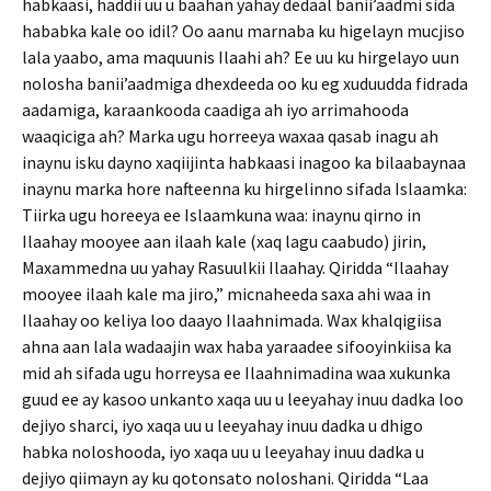
habkaasi, haddii uu u baahan yahay dedaal banii’aadmi sida
hababka kale oo idil? Oo aanu marnaba ku higelayn mucjiso
lala yaabo, ama maquunis Ilaahi ah? Ee uu ku hirgelayo uun
nolosha banii’aadmiga dhexdeeda oo ku eg xuduudda fidrada
aadamiga, karaankooda caadiga ah iyo arrimahooda
waaqiciga ah? Marka ugu horreeya waxaa qasab inagu ah
inaynu isku dayno xaqiijinta habkaasi inagoo ka bilaabaynaa
inaynu marka hore nafteenna ku hirgelinno sifada Islaamka:
Tiirka ugu horeeya ee Islaamkuna waa: inaynu qirno in
Ilaahay mooyee aan ilaah kale (xaq lagu caabudo) jirin,
Maxammedna uu yahay Rasuulkii Ilaahay. Qiridda “Ilaahay
mooyee ilaah kale ma jiro,” micnaheeda saxa ahi waa in
Ilaahay oo keliya loo daayo Ilaahnimada. Wax khalqigiisa
ahna aan lala wadaajin wax haba yaraadee sifooyinkiisa ka
mid ah sifada ugu horreysa ee Ilaahnimadina waa xukunka
guud ee ay kasoo unkanto xaqa uu u leeyahay inuu dadka loo
dejiyo sharci, iyo xaqa uu u leeyahay inuu dadka u dhigo
habka noloshooda, iyo xaqa uu u leeyahay inuu dadka u
dejiyo qiimayn ay ku qotonsato noloshani. Qiridda “Laa