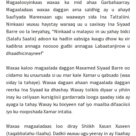
Magaalooyinkaas waxaa ka mid ahaa Garbahaarray.
Magaaladaas waxaa daggan ama saldhig ay u ahayd
Suufiyada Mareexaan ugu waawayn sida Ina Taltaliini.
Ninkaasi wuxuu haystay waraaq uu u saxiixay Ina Siyaad
Barre oo la leeyahay, “Ninkaad u malayso in uu yahay bidci
(Salafu Saalix) adoon ka hadlin xabsiga kuugu dhow ku xir
kadibna annaga noosoo gudbi annagaa Labaatanjirow u
dhaadhicinaynee!”
Waxaa kaloo magaalada daggan Maxamed Siyaad Barre oo
ciidamo ku uruursada si uu mar kale Xamar u qabsado (waa
siday la tahaye). Waxaa dagaan ahaan magaalada daggan
reerka Ina Siyaad ka dhashay. Waxay tolkiis diyaar u yihiin
inay ku celiyaan kursigiisii gardarrada looga qaaday sida ay
ayaga la tahay. Waxay ku bixiyeen naf iyo maalba difaaciisii
iyo ku-noqoshada Xamar intaba.
Waxaa magaaladaas loo diray Shiikh Xasan Xuseen
(taqabbalahu-llaahu). Dadkii wuxuu ugu yeeray in ay Ilaahay