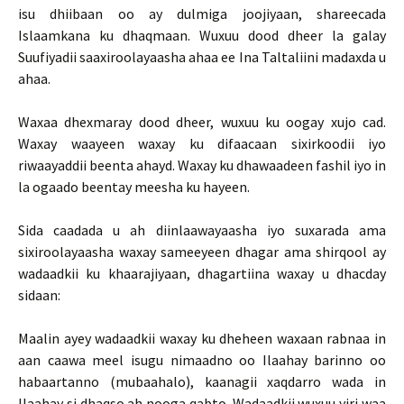
isu dhiibaan oo ay dulmiga joojiyaan, shareecada
Islaamkana ku dhaqmaan. Wuxuu dood dheer la galay
Suufiyadii saaxiroolayaasha ahaa ee Ina Taltaliini madaxda u
ahaa.
Waxaa dhexmaray dood dheer, wuxuu ku oogay xujo cad.
Waxay waayeen waxay ku difaacaan sixirkoodii iyo
riwaayaddii beenta ahayd. Waxay ku dhawaadeen fashil iyo in
la ogaado beentay meesha ku hayeen.
Sida caadada u ah diinlaawayaasha iyo suxarada ama
sixiroolayaasha waxay sameeyeen dhagar ama shirqool ay
wadaadkii ku khaarajiyaan, dhagartiina waxay u dhacday
sidaan:
Maalin ayey wadaadkii waxay ku dheheen waxaan rabnaa in
aan caawa meel isugu nimaadno oo Ilaahay barinno oo
habaartanno (mubaahalo), kaanagii xaqdarro wada in
Ilaahay si dhaqso ah nooga qabto. Wadaadkii wuxuu yiri waa