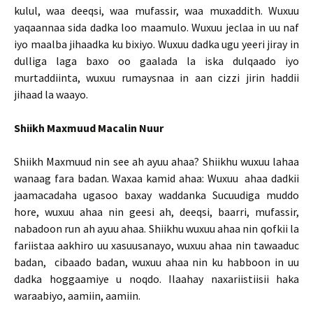
kulul, waa deeqsi, waa mufassir, waa muxaddith. Wuxuu
yaqaannaa sida dadka loo maamulo. Wuxuu jeclaa in uu naf
iyo maalba jihaadka ku bixiyo. Wuxuu dadka ugu yeeri jiray in
dulliga laga baxo oo gaalada la iska dulqaado iyo
murtaddiinta, wuxuu rumaysnaa in aan cizzi jirin haddii
jihaad la waayo.
Shiikh Maxmuud Macalin Nuur
Shiikh Maxmuud nin see ah ayuu ahaa? Shiikhu wuxuu lahaa
wanaag fara badan. Waxaa kamid ahaa: Wuxuu ahaa dadkii
jaamacadaha ugasoo baxay waddanka Sucuudiga muddo
hore, wuxuu ahaa nin geesi ah, deeqsi, baarri, mufassir,
nabadoon run ah ayuu ahaa. Shiikhu wuxuu ahaa nin qofkii la
fariistaa aakhiro uu xasuusanayo, wuxuu ahaa nin tawaaduc
badan, cibaado badan, wuxuu ahaa nin ku habboon in uu
dadka hoggaamiye u noqdo. Ilaahay naxariistiisii haka
waraabiyo, aamiin, aamiin.