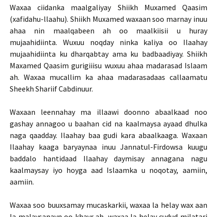
Waxaa ciidanka maalgaliyay Shiikh Muxamed Qaasim
(xafidahu-llaahu). Shiikh Muxamed waxaan soo marnay inuu
ahaa nin maalqabeen ah oo maalkiisii u huray
mujaahidiinta. Wuxuu noqday ninka kaliya oo Ilaahay
mujaahidiinta ku dharqabtay ama ku badbaadiyay. Shiikh
Maxamed Qaasim gurigiiisu wuxuu ahaa madarasad Islaam
ah. Waxaa mucallim ka ahaa madarasadaas callaamatu
Sheekh Shariif Cabdinuur.
Waxaan leennahay ma illaawi doonno abaalkaad noo
gashay annagoo u baahan cid na kaalmaysa ayaad dhulka
naga qaadday. Ilaahay baa gudi kara abaalkaaga. Waxaan
Ilaahay kaaga baryaynaa inuu Jannatul-Firdowsa kuugu
baddalo hantidaad Ilaahay daymisay annagana nagu
kaalmaysay iyo hoyga aad Islaamka u noqotay, aamiin,
aamiin.
Waxaa soo buuxsamay mucaskarkii, waxaa la helay wax aan
la malaysanayn oo khayr ah, waxaa la helay cudud milatari