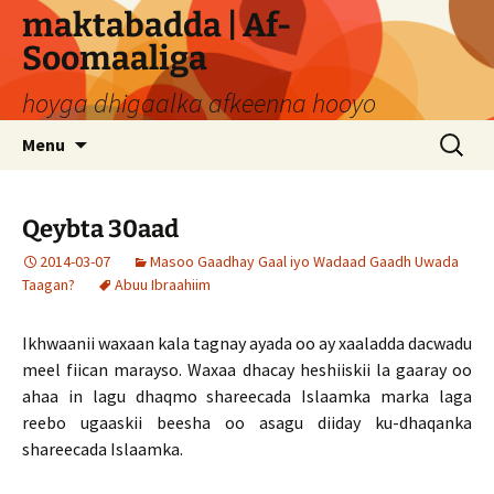
Skip
maktabadda | Af-
to
Soomaaliga
content
hoyga dhigaalka afkeenna hooyo
Search
Menu
for:
Qeybta 30aad
2014-03-07
Masoo Gaadhay Gaal iyo Wadaad Gaadh Uwada
Taagan?
Abuu Ibraahiim
Ikhwaanii waxaan kala tagnay ayada oo ay xaaladda dacwadu
meel fiican marayso. Waxaa dhacay heshiiskii la gaaray oo
ahaa in lagu dhaqmo shareecada Islaamka marka laga
reebo ugaaskii beesha oo asagu diiday ku-dhaqanka
shareecada Islaamka.