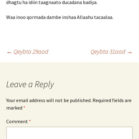
dhagtu ha idiin taagnaato ducadana badiya.
Waa inoo qormada dambe inshaa Allaahu tacaalaa.
Post
←
Qeybta 29aad
Qeybta 31aad
→
navigation
Leave a Reply
Your email address will not be published.
Required fields are
marked
*
Comment
*