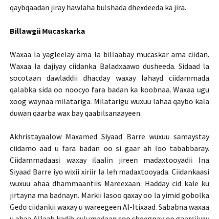
qaybqaadan jiray hawlaha bulshada dhexdeeda ka jira.
Billawgii Mucaskarka
Waxaa la yagleelay ama la billaabay mucaskar ama ciidan.
Waxaa la dajiyay ciidanka Baladxaawo dusheeda. Sidaad la
socotaan dawladdii dhacday waxay lahayd ciidammada
qalabka sida oo noocyo fara badan ka koobnaa. Waxaa ugu
xoog waynaa milatariga. Milatarigu wuxuu lahaa qaybo kala
duwan qaarba wax bay qaabilsanaayeen.
Akhristayaalow Maxamed Siyaad Barre wuxuu samaystay
ciidamo aad u fara badan oo si gaar ah loo tababbaray.
Ciidammadaasi waxay ilaalin jireen madaxtooyadii Ina
Siyaad Barre iyo wixii xiriir la leh madaxtooyada. Ciidankaasi
wuxuu ahaa dhammaantiis Mareexaan. Hadday cid kale ku
jirtayna ma badnayn. Markii lasoo qaxay oo la yimid gobolka
Gedo ciidankii waxay u wareegeen Al-Itixaad. Sababna waxaa
u ahaa Allaah kadib culumadaan soo sheegnay oo gaarsiiyay