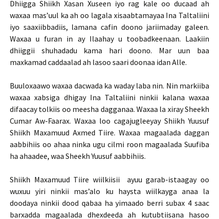
Dhiigga Shiikh Xasan Xuseen iyo rag kale oo ducaad ah
waxaa mas’uul ka ah oo lagala xisaabtamayaa Ina Taltaliini
iyo saaxiibbadiis, lamana cafin doono jariimaday galeen.
Waxaa u furan in ay Ilaahay u toobadkeenaan. Laakiin
dhiiggii shuhadadu kama hari doono. Mar uun baa
maxkamad caddaalad ah lasoo saari doonaa idan Alle.
Buuloxaawo waxaa dacwada ka waday laba nin. Nin markiiba
waxaa xabsiga dhigay Ina Taltaliini ninkii kalana waxaa
difaacay tolkiis oo meesha dagganaa. Waxaa la xiray Sheekh
Cumar Aw-Faarax. Waxaa loo cagajugleeyay Shiikh Yuusuf
Shiikh Maxamuud Axmed Tiire. Waxaa magaalada daggan
aabbihiis oo ahaa ninka ugu cilmi roon magaalada Suufiba
ha ahaadee, waa Sheekh Yuusuf aabbihiis.
Shiikh Maxamuud Tiire wiilkiisii ayuu garab-istaagay oo
wuxuu yiri ninkii mas’alo ku haysta wiilkayga anaa la
doodaya ninkii dood qabaa ha yimaado berri subax 4 saac
barxadda magaalada dhexdeeda ah kutubtiisana hasoo