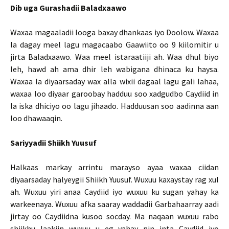
Dib uga Gurashadii Baladxaawo
Waxaa magaaladii looga baxay dhankaas iyo Doolow. Waxaa
la dagay meel lagu magacaabo Gaawiito oo 9 kiilomitir u
jirta Baladxaawo. Waa meel istaraatiiji ah. Waa dhul biyo
leh, hawd ah ama dhir leh wabigana dhinaca ku haysa.
Waxaa la diyaarsaday wax alla wixii dagaal lagu gali lahaa,
waxaa loo diyaar garoobay hadduu soo xadgudbo Caydiid in
la iska dhiciyo oo lagu jihaado. Hadduusan soo aadinna aan
loo dhawaaqin.
Sariyyadii Shiikh Yuusuf
Halkaas markay arrintu marayso ayaa waxaa ciidan
diyaarsaday halyeygii Shiikh Yuusuf. Wuxuu kaxaystay rag xul
ah. Wuxuu yiri anaa Caydiid iyo wuxuu ku sugan yahay ka
warkeenaya. Wuxuu afka saaray waddadii Garbahaarray aadi
jirtay oo Caydiidna kusoo socday. Ma naqaan wuxuu rabo
shiikhu laakiin wuxuu u eg yahay nin inta Caydiid iyo