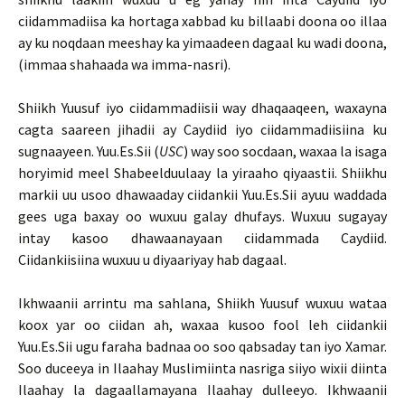
ciidammadiisa ka hortaga xabbad ku billaabi doona oo illaa
ay ku noqdaan meeshay ka yimaadeen dagaal ku wadi doona,
(immaa shahaada wa imma-nasri).
Shiikh Yuusuf iyo ciidammadiisii way dhaqaaqeen, waxayna
cagta saareen jihadii ay Caydiid iyo ciidammadiisiina ku
sugnaayeen. Yuu.Es.Sii (
USC
) way soo socdaan, waxaa la isaga
horyimid meel Shabeelduulaay la yiraaho qiyaastii. Shiikhu
markii uu usoo dhawaaday ciidankii Yuu.Es.Sii ayuu waddada
gees uga baxay oo wuxuu galay dhufays. Wuxuu sugayay
intay kasoo dhawaanayaan ciidammada Caydiid.
Ciidankiisiina wuxuu u diyaariyay hab dagaal.
Ikhwaanii arrintu ma sahlana, Shiikh Yuusuf wuxuu wataa
koox yar oo ciidan ah, waxaa kusoo fool leh ciidankii
Yuu.Es.Sii ugu faraha badnaa oo soo qabsaday tan iyo Xamar.
Soo duceeya in Ilaahay Muslimiinta nasriga siiyo wixii diinta
Ilaahay la dagaallamayana Ilaahay dulleeyo. Ikhwaanii