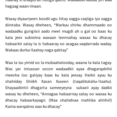
hagaag waan imaan.
Waxay diyaariyeen koodii ugu liitay xagga caqliga iyo xagga
diintaba. Waxay dheheen, “Markuu shirku dhammaado oo
wadaadku gurigiisii aado meel mugdi ah u gal oo baas ku
kala jeex subixiina waxaan leennahay waxaa ku dhacay
habaarkii xalay la is habaaray oo asagaa xaqdarrada waday.
Wakaas durba Ilaahay naga qabtay.”
Waa la isu yimid oo la mubaahalooday, waana la kala tagay.
Wax yar intuusan socon wadaadkii ayaa dhagarqabihii
meesha loo galiyay baas ku kala jeexay. Halkii ayuu ku
shahiiday Shiikh Xasan Xuseen (taqabbalahu-llaahu).
Shayaadiintii dhagarta sameeyeyna subaxii ayay dadkii
waxay ku dheheen, “Annagaa habaarnay xalay oo waxaa ku
dhacay habaarkayagii. (Maa shahidnaa mahlika ahlihii!)
Kama warqabno wax ku dhacay.”