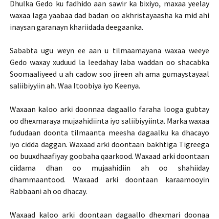
Dhulka Gedo ku fadhido aan sawir ka bixiyo, maxaa yeelay
waxaa laga yaabaa dad badan oo akhristayaasha ka mid ahi
inaysan garanayn khariidada deegaanka.
Sababta ugu weyn ee aan u tilmaamayana waxaa weeye
Gedo waxay xuduud la leedahay laba waddan oo shacabka
Soomaaliyeed u ah cadow soo jireen ah ama gumaystayaal
saliibiyyiin ah. Waa Itoobiya iyo Keenya.
Waxaan kaloo arki doonnaa dagaallo faraha looga gubtay
oo dhexmaraya mujaahidiinta iyo saliibiyyiinta. Marka waxaa
fududaan doonta tilmaanta meesha dagaalku ka dhacayo
iyo cidda daggan. Waxaad arki doontaan bakhtiga Tigreega
oo buuxdhaafiyay goobaha qaarkood. Waxaad arki doontaan
ciidama dhan oo mujaahidiin ah oo shahiiday
dhammaantood. Waxaad arki doontaan karaamooyin
Rabbaani ah oo dhacay.
Waxaad kaloo arki doontaan dagaallo dhexmari doonaa