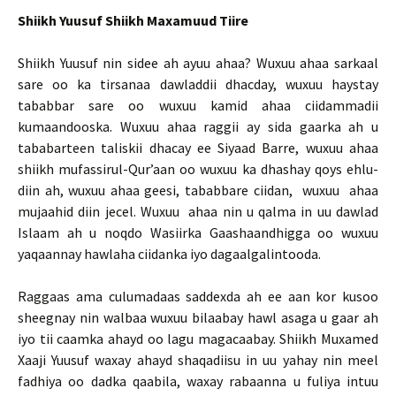
Shiikh Yuusuf Shiikh Maxamuud Tiire
Shiikh Yuusuf nin sidee ah ayuu ahaa? Wuxuu ahaa sarkaal
sare oo ka tirsanaa dawladdii dhacday, wuxuu haystay
tababbar sare oo wuxuu kamid ahaa ciidammadii
kumaandooska. Wuxuu ahaa raggii ay sida gaarka ah u
tababarteen taliskii dhacay ee Siyaad Barre, wuxuu ahaa
shiikh mufassirul-Qur’aan oo wuxuu ka dhashay qoys ehlu-
diin ah, wuxuu ahaa geesi, tababbare ciidan, wuxuu ahaa
mujaahid diin jecel. Wuxuu ahaa nin u qalma in uu dawlad
Islaam ah u noqdo Wasiirka Gaashaandhigga oo wuxuu
yaqaannay hawlaha ciidanka iyo dagaalgalintooda.
Raggaas ama culumadaas saddexda ah ee aan kor kusoo
sheegnay nin walbaa wuxuu bilaabay hawl asaga u gaar ah
iyo tii caamka ahayd oo lagu magacaabay. Shiikh Muxamed
Xaaji Yuusuf waxay ahayd shaqadiisu in uu yahay nin meel
fadhiya oo dadka qaabila, waxay rabaanna u fuliya intuu