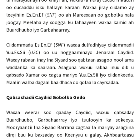
oo ducaaddu isku hallayn karaan. Waxaa jiray ciidamo ay
leeyihiin Es.En.Ef (
SNF
) oo ah Mareexaan oo gobolka nala
joogay. Meelaha ay xoogga ku lahaayeen waxaa kamid ah
Buurdhuubo iyo Garbahaarray.
Ciidammada Es.En.Ef (
SNF
) waxaa dulfadhiyay ciidammadii
Yuu.Es.Sii (
USC
) oo uu hoggaaminayo Jenaraal Caydiid.
Waxay rabaan inay Ina Siyaad soo qabtaan asagoo nool ama
waddanka ka saaraan. Asaguna wuxuu rabaa inuu dib u
qabsado Xamar oo cagta mariyo Yuu.Es.Sii iyo ciidankeeda.
Maalin walba dagaal baa dhaca oo qolaa la cayrsadaa.
Qabsashadii Caydiid Gobolka Gedo
Waxaa weerar soo qaaday Caydiid, wuxuu qabsaday
Buurdhuubo, Garbahaarray iyo tuulooyin ka sokeeya.
Mooryaantii Ina Siyaad Barrana cagtaa la mariyay asagiina
dirqi buu ku baxsaday oo Keenyuu u galay. Akhbaartaasu