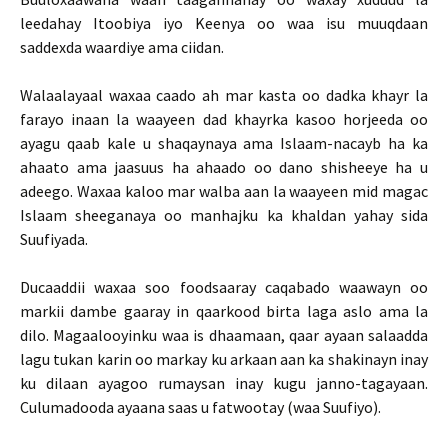
leedahay Itoobiya iyo Keenya oo waa isu muuqdaan
saddexda waardiye ama ciidan.
Walaalayaal waxaa caado ah mar kasta oo dadka khayr la
farayo inaan la waayeen dad khayrka kasoo horjeeda oo
ayagu qaab kale u shaqaynaya ama Islaam-nacayb ha ka
ahaato ama jaasuus ha ahaado oo dano shisheeye ha u
adeego. Waxaa kaloo mar walba aan la waayeen mid magac
Islaam sheeganaya oo manhajku ka khaldan yahay sida
Suufiyada.
Ducaaddii waxaa soo foodsaaray caqabado waawayn oo
markii dambe gaaray in qaarkood birta laga aslo ama la
dilo. Magaalooyinku waa is dhaamaan, qaar ayaan salaadda
lagu tukan karin oo markay ku arkaan aan ka shakinayn inay
ku dilaan ayagoo rumaysan inay kugu janno-tagayaan.
Culumadooda ayaana saas u fatwootay (waa Suufiyo).