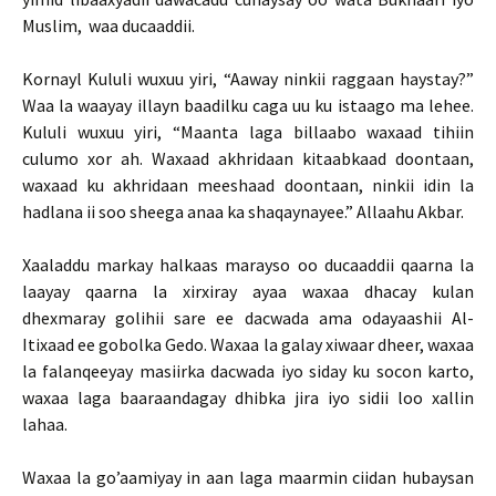
Muslim, waa ducaaddii.
Kornayl Kululi wuxuu yiri, “Aaway ninkii raggaan haystay?”
Waa la waayay illayn baadilku caga uu ku istaago ma lehee.
Kululi wuxuu yiri, “Maanta laga billaabo waxaad tihiin
culumo xor ah. Waxaad akhridaan kitaabkaad doontaan,
waxaad ku akhridaan meeshaad doontaan, ninkii idin la
hadlana ii soo sheega anaa ka shaqaynayee.” Allaahu Akbar.
Xaaladdu markay halkaas marayso oo ducaaddii qaarna la
laayay qaarna la xirxiray ayaa waxaa dhacay kulan
dhexmaray golihii sare ee dacwada ama odayaashii Al-
Itixaad ee gobolka Gedo. Waxaa la galay xiwaar dheer, waxaa
la falanqeeyay masiirka dacwada iyo siday ku socon karto,
waxaa laga baaraandagay dhibka jira iyo sidii loo xallin
lahaa.
Waxaa la go’aamiyay in aan laga maarmin ciidan hubaysan