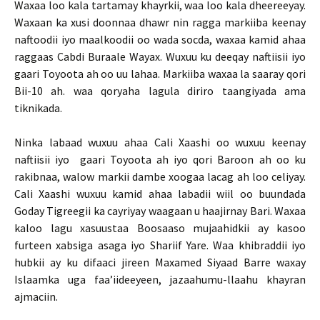
Waxaa loo kala tartamay khayrkii, waa loo kala dheereeyay.
Waxaan ka xusi doonnaa dhawr nin ragga markiiba keenay
naftoodii iyo maalkoodii oo wada socda, waxaa kamid ahaa
raggaas Cabdi Buraale Wayax. Wuxuu ku deeqay naftiisii iyo
gaari Toyoota ah oo uu lahaa. Markiiba waxaa la saaray qori
Bii-10 ah. waa qoryaha lagula diriro taangiyada ama
tiknikada.
Ninka labaad wuxuu ahaa Cali Xaashi oo wuxuu keenay
naftiisii iyo gaari Toyoota ah iyo qori Baroon ah oo ku
rakibnaa, walow markii dambe xoogaa lacag ah loo celiyay.
Cali Xaashi wuxuu kamid ahaa labadii wiil oo buundada
Goday Tigreegii ka cayriyay waagaan u haajirnay Bari. Waxaa
kaloo lagu xasuustaa Boosaaso mujaahidkii ay kasoo
furteen xabsiga asaga iyo Shariif Yare. Waa khibraddii iyo
hubkii ay ku difaaci jireen Maxamed Siyaad Barre waxay
Islaamka uga faa’iideeyeen, jazaahumu-llaahu khayran
ajmaciin.