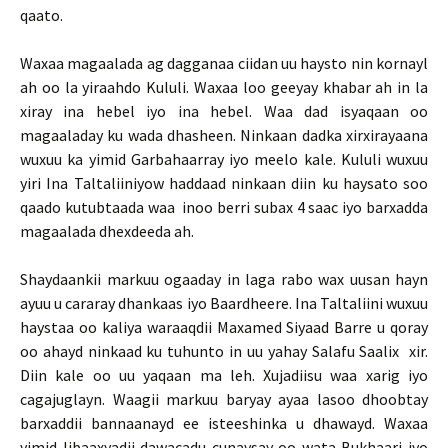
qaato.
Waxaa magaalada ag dagganaa ciidan uu haysto nin kornayl
ah oo la yiraahdo Kululi. Waxaa loo geeyay khabar ah in la
xiray ina hebel iyo ina hebel. Waa dad isyaqaan oo
magaaladay ku wada dhasheen. Ninkaan dadka xirxirayaana
wuxuu ka yimid Garbahaarray iyo meelo kale. Kululi wuxuu
yiri Ina Taltaliiniyow haddaad ninkaan diin ku haysato soo
qaado kutubtaada waa inoo berri subax 4 saac iyo barxadda
magaalada dhexdeeda ah.
Shaydaankii markuu ogaaday in laga rabo wax uusan hayn
ayuu u cararay dhankaas iyo Baardheere. Ina Taltaliini wuxuu
haystaa oo kaliya waraaqdii Maxamed Siyaad Barre u qoray
oo ahayd ninkaad ku tuhunto in uu yahay Salafu Saalix xir.
Diin kale oo uu yaqaan ma leh. Xujadiisu waa xarig iyo
cagajuglayn. Waagii markuu baryay ayaa lasoo dhoobtay
barxaddii bannaanayd ee isteeshinka u dhawayd. Waxaa
yimid libaaxyadii dawacadu cunaysay oo wata Bukhaari iyo