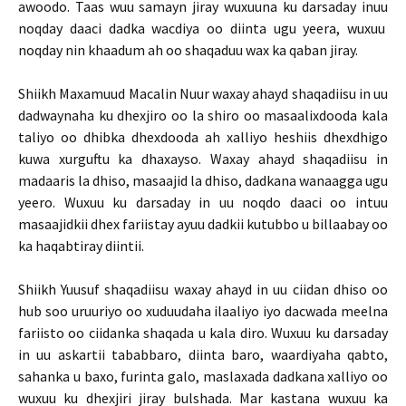
awoodo. Taas wuu samayn jiray wuxuuna ku darsaday inuu
noqday daaci dadka wacdiya oo diinta ugu yeera, wuxuu
noqday nin khaadum ah oo shaqaduu wax ka qaban jiray.
Shiikh Maxamuud Macalin Nuur waxay ahayd shaqadiisu in uu
dadwaynaha ku dhexjiro oo la shiro oo masaalixdooda kala
taliyo oo dhibka dhexdooda ah xalliyo heshiis dhexdhigo
kuwa xurguftu ka dhaxayso. Waxay ahayd shaqadiisu in
madaaris la dhiso, masaajid la dhiso, dadkana wanaagga ugu
yeero. Wuxuu ku darsaday in uu noqdo daaci oo intuu
masaajidkii dhex fariistay ayuu dadkii kutubbo u billaabay oo
ka haqabtiray diintii.
Shiikh Yuusuf shaqadiisu waxay ahayd in uu ciidan dhiso oo
hub soo uruuriyo oo xuduudaha ilaaliyo iyo dacwada meelna
fariisto oo ciidanka shaqada u kala diro. Wuxuu ku darsaday
in uu askartii tababbaro, diinta baro, waardiyaha qabto,
sahanka u baxo, furinta galo, maslaxada dadkana xalliyo oo
wuxuu ku dhexjiri jiray bulshada. Mar kastana wuxuu ka