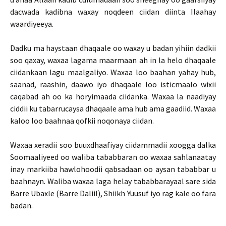
dacwada kadibna waxay noqdeen ciidan diinta Ilaahay
waardiyeeya.
Dadku ma haystaan dhaqaale oo waxay u badan yihiin dadkii
soo qaxay, waxaa lagama maarmaan ah in la helo dhaqaale
ciidankaan lagu maalgaliyo. Waxaa loo baahan yahay hub,
saanad, raashin, daawo iyo dhaqaale loo isticmaalo wixii
caqabad ah oo ka horyimaada ciidanka. Waxaa la naadiyay
ciddii ku tabarrucaysa dhaqaale ama hub ama gaadiid. Waxaa
kaloo loo baahnaa qofkii noqonaya ciidan.
Waxaa xeradii soo buuxdhaafiyay ciidammadii xoogga dalka
Soomaaliyeed oo waliba tababbaran oo waxaa sahlanaatay
inay markiiba hawlohoodii qabsadaan oo aysan tababbar u
baahnayn. Waliba waxaa laga helay tababbarayaal sare sida
Barre Ubaxle (Barre Daliil), Shiikh Yuusuf iyo rag kale oo fara
badan.