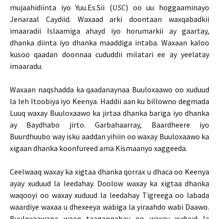
mujaahidiinta iyo Yuu.Es.Sii (
USC
) oo uu hoggaaminayo
Jenaraal Caydiid. Waxaad arki doontaan waxqabadkii
imaaradii Islaamiga ahayd iyo horumarkii ay gaartay,
dhanka diinta iyo dhanka maaddiga intaba. Waxaan kaloo
kusoo qaadan doonnaa cududdii milatari ee ay yeelatay
imaaradu.
Waxaan naqshadda ka qaadanaynaa Buuloxaawo oo xuduud
la leh Itoobiya iyo Keenya. Haddii aan ku billowno degmada
Luuq waxay Buuloxaawo ka jirtaa dhanka bariga iyo dhanka
ay Baydhabo jirto. Garbahaarray, Baardheere iyo
Buurdhuubo way isku aaddan yihiin oo waxay Buuloxaawo ka
xigaan dhanka koonfureed ama Kismaanyo xaggeeda.
Ceelwaaq waxay ka xigtaa dhanka qorrax u dhaca oo Keenya
ayay xuduud la leedahay. Doolow waxay ka xigtaa dhanka
waqooyi oo waxay xuduud la leedahay Tigreega oo labada
waardiye waxaa u dhexeeya wabiga la yiraahdo wabi Daawo.
Buuloxaawana waan taagannahay oo waxay xuduud la