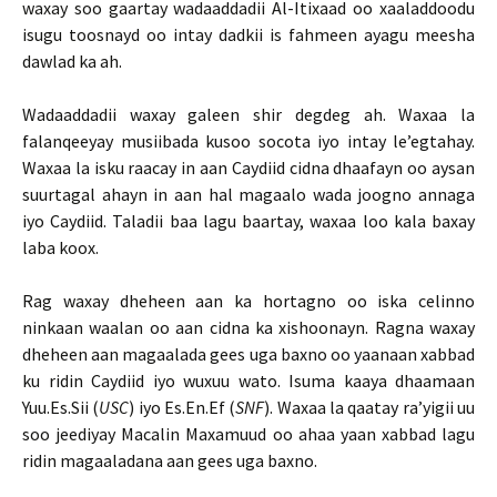
waxay soo gaartay wadaaddadii Al-Itixaad oo xaaladdoodu
isugu toosnayd oo intay dadkii is fahmeen ayagu meesha
dawlad ka ah.
Wadaaddadii waxay galeen shir degdeg ah. Waxaa la
falanqeeyay musiibada kusoo socota iyo intay le’egtahay.
Waxaa la isku raacay in aan Caydiid cidna dhaafayn oo aysan
suurtagal ahayn in aan hal magaalo wada joogno annaga
iyo Caydiid. Taladii baa lagu baartay, waxaa loo kala baxay
laba koox.
Rag waxay dheheen aan ka hortagno oo iska celinno
ninkaan waalan oo aan cidna ka xishoonayn. Ragna waxay
dheheen aan magaalada gees uga baxno oo yaanaan xabbad
ku ridin Caydiid iyo wuxuu wato. Isuma kaaya dhaamaan
Yuu.Es.Sii (
USC
) iyo Es.En.Ef (
SNF
). Waxaa la qaatay ra’yigii uu
soo jeediyay Macalin Maxamuud oo ahaa yaan xabbad lagu
ridin magaaladana aan gees uga baxno.