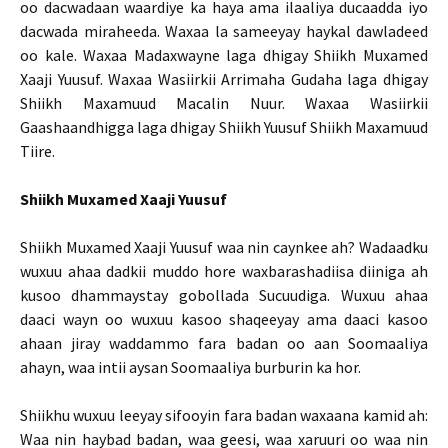
oo dacwadaan waardiye ka haya ama ilaaliya ducaadda iyo
dacwada miraheeda. Waxaa la sameeyay haykal dawladeed
oo kale. Waxaa Madaxwayne laga dhigay Shiikh Muxamed
Xaaji Yuusuf. Waxaa Wasiirkii Arrimaha Gudaha laga dhigay
Shiikh Maxamuud Macalin Nuur. Waxaa Wasiirkii
Gaashaandhigga laga dhigay Shiikh Yuusuf Shiikh Maxamuud
Tiire.
Shiikh Muxamed Xaaji Yuusuf
Shiikh Muxamed Xaaji Yuusuf waa nin caynkee ah? Wadaadku
wuxuu ahaa dadkii muddo hore waxbarashadiisa diiniga ah
kusoo dhammaystay gobollada Sucuudiga. Wuxuu ahaa
daaci wayn oo wuxuu kasoo shaqeeyay ama daaci kasoo
ahaan jiray waddammo fara badan oo aan Soomaaliya
ahayn, waa intii aysan Soomaaliya burburin ka hor.
Shiikhu wuxuu leeyay sifooyin fara badan waxaana kamid ah:
Waa nin haybad badan, waa geesi, waa xaruuri oo waa nin