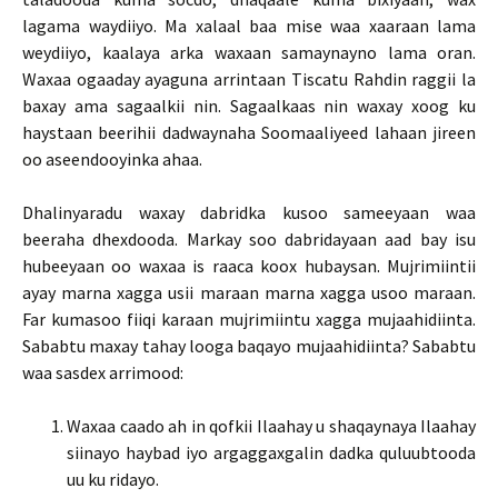
lagama waydiiyo. Ma xalaal baa mise waa xaaraan lama
weydiiyo, kaalaya arka waxaan samaynayno lama oran.
Waxaa ogaaday ayaguna arrintaan Tiscatu Rahdin raggii la
baxay ama sagaalkii nin. Sagaalkaas nin waxay xoog ku
haystaan beerihii dadwaynaha Soomaaliyeed lahaan jireen
oo aseendooyinka ahaa.
Dhalinyaradu waxay dabridka kusoo sameeyaan waa
beeraha dhexdooda. Markay soo dabridayaan aad bay isu
hubeeyaan oo waxaa is raaca koox hubaysan. Mujrimiintii
ayay marna xagga usii maraan marna xagga usoo maraan.
Far kumasoo fiiqi karaan mujrimiintu xagga mujaahidiinta.
Sababtu maxay tahay looga baqayo mujaahidiinta? Sababtu
waa sasdex arrimood:
Waxaa caado ah in qofkii Ilaahay u shaqaynaya Ilaahay
siinayo haybad iyo argaggaxgalin dadka quluubtooda
uu ku ridayo.