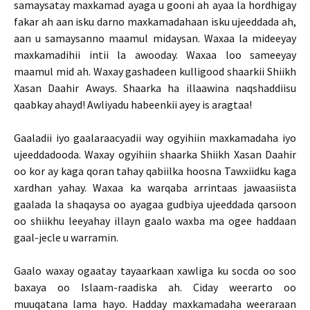
samaysatay maxkamad ayaga u gooni ah ayaa la hordhigay
fakar ah aan isku darno maxkamadahaan isku ujeeddada ah,
aan u samaysanno maamul midaysan. Waxaa la mideeyay
maxkamadihii intii la awooday. Waxaa loo sameeyay
maamul mid ah. Waxay gashadeen kulligood shaarkii Shiikh
Xasan Daahir Aways. Shaarka ha illaawina naqshaddiisu
qaabkay ahayd! Awliyadu habeenkii ayey is aragtaa!
Gaaladii iyo gaalaraacyadii way ogyihiin maxkamadaha iyo
ujeeddadooda. Waxay ogyihiin shaarka Shiikh Xasan Daahir
oo kor ay kaga qoran tahay qabiilka hoosna Tawxiidku kaga
xardhan yahay. Waxaa ka warqaba arrintaas jawaasiista
gaalada la shaqaysa oo ayagaa gudbiya ujeeddada qarsoon
oo shiikhu leeyahay illayn gaalo waxba ma ogee haddaan
gaal-jecle u warramin.
Gaalo waxay ogaatay tayaarkaan xawliga ku socda oo soo
baxaya oo Islaam-raadiska ah. Ciday weerarto oo
muuqatana lama hayo. Hadday maxkamadaha weeraraan