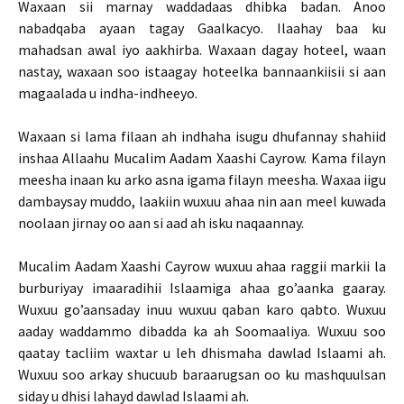
Waxaan sii marnay waddadaas dhibka badan. Anoo
nabadqaba ayaan tagay Gaalkacyo. Ilaahay baa ku
mahadsan awal iyo aakhirba. Waxaan dagay hoteel, waan
nastay, waxaan soo istaagay hoteelka bannaankiisii si aan
magaalada u indha-indheeyo.
Waxaan si lama filaan ah indhaha isugu dhufannay shahiid
inshaa Allaahu Mucalim Aadam Xaashi Cayrow. Kama filayn
meesha inaan ku arko asna igama filayn meesha. Waxaa iigu
dambaysay muddo, laakiin wuxuu ahaa nin aan meel kuwada
noolaan jirnay oo aan si aad ah isku naqaannay.
Mucalim Aadam Xaashi Cayrow wuxuu ahaa raggii markii la
burburiyay imaaradihii Islaamiga ahaa go’aanka gaaray.
Wuxuu go’aansaday inuu wuxuu qaban karo qabto. Wuxuu
aaday waddammo dibadda ka ah Soomaaliya. Wuxuu soo
qaatay tacliim waxtar u leh dhismaha dawlad Islaami ah.
Wuxuu soo arkay shucuub baraarugsan oo ku mashquulsan
siday u dhisi lahayd dawlad Islaami ah.