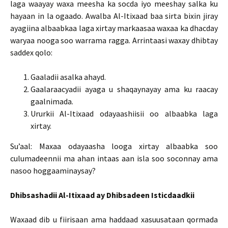
laga waayay waxa meesha ka socda iyo meeshay salka ku
hayaan in la ogaado. Awalba Al-Itixaad baa sirta bixin jiray
ayagiina albaabkaa laga xirtay markaasaa waxaa ka dhacday
waryaa nooga soo warrama ragga. Arrintaasi waxay dhibtay
saddex qolo:
Gaaladii asalka ahayd.
Gaalaraacyadii ayaga u shaqaynayay ama ku raacay
gaalnimada.
Ururkii Al-Itixaad odayaashiisii oo albaabka laga
xirtay.
Su’aal: Maxaa odayaasha looga xirtay albaabka soo
culumadeennii ma ahan intaas aan isla soo soconnay ama
nasoo hoggaaminaysay?
Dhibsashadii Al-Itixaad ay Dhibsadeen Isticdaadkii
Waxaad dib u fiirisaan ama haddaad xasuusataan qormada