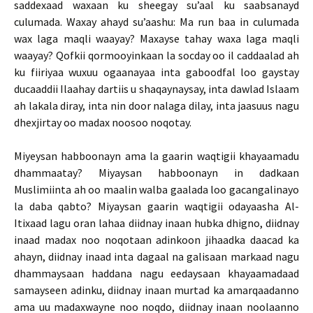
saddexaad waxaan ku sheegay su’aal ku saabsanayd
culumada. Waxay ahayd su’aashu: Ma run baa in culumada
wax laga maqli waayay? Maxayse tahay waxa laga maqli
waayay? Qofkii qormooyinkaan la socday oo il caddaalad ah
ku fiiriyaa wuxuu ogaanayaa inta gaboodfal loo gaystay
ducaaddii Ilaahay dartiis u shaqaynaysay, inta dawlad Islaam
ah lakala diray, inta nin door nalaga dilay, inta jaasuus nagu
dhexjirtay oo madax noosoo noqotay.
Miyeysan habboonayn ama la gaarin waqtigii khayaamadu
dhammaatay? Miyaysan habboonayn in dadkaan
Muslimiinta ah oo maalin walba gaalada loo gacangalinayo
la daba qabto? Miyaysan gaarin waqtigii odayaasha Al-
Itixaad lagu oran lahaa diidnay inaan hubka dhigno, diidnay
inaad madax noo noqotaan adinkoon jihaadka daacad ka
ahayn, diidnay inaad inta dagaal na galisaan markaad nagu
dhammaysaan haddana nagu eedaysaan khayaamadaad
samayseen adinku, diidnay inaan murtad ka amarqaadanno
ama uu madaxwayne noo noqdo, diidnay inaan noolaanno