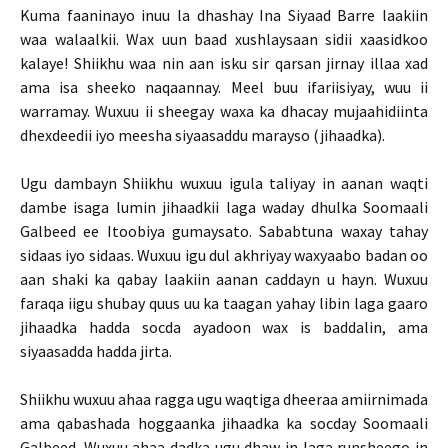
Kuma faaninayo inuu la dhashay Ina Siyaad Barre laakiin
waa walaalkii. Wax uun baad xushlaysaan sidii xaasidkoo
kalaye! Shiikhu waa nin aan isku sir qarsan jirnay illaa xad
ama isa sheeko naqaannay. Meel buu ifariisiyay, wuu ii
warramay. Wuxuu ii sheegay waxa ka dhacay mujaahidiinta
dhexdeedii iyo meesha siyaasaddu marayso (jihaadka).
Ugu dambayn Shiikhu wuxuu igula taliyay in aanan waqti
dambe isaga lumin jihaadkii laga waday dhulka Soomaali
Galbeed ee Itoobiya gumaysato. Sababtuna waxay tahay
sidaas iyo sidaas. Wuxuu igu dul akhriyay waxyaabo badan oo
aan shaki ka qabay laakiin aanan caddayn u hayn. Wuxuu
faraqa iigu shubay quus uu ka taagan yahay libin laga gaaro
jihaadka hadda socda ayadoon wax is baddalin, ama
siyaasadda hadda jirta.
Shiikhu wuxuu ahaa ragga ugu waqtiga dheeraa amiirnimada
ama qabashada hoggaanka jihaadka ka socday Soomaali
Galbeed. Wuxuu ahaa dadka ugu dhaw in laga runsheego in