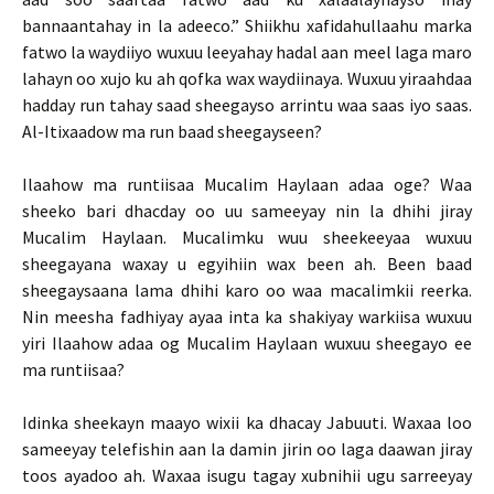
bannaantahay in la adeeco.” Shiikhu xafidahullaahu marka
fatwo la waydiiyo wuxuu leeyahay hadal aan meel laga maro
lahayn oo xujo ku ah qofka wax waydiinaya. Wuxuu yiraahdaa
hadday run tahay saad sheegayso arrintu waa saas iyo saas.
Al-Itixaadow ma run baad sheegayseen?
Ilaahow ma runtiisaa Mucalim Haylaan adaa oge? Waa
sheeko bari dhacday oo uu sameeyay nin la dhihi jiray
Mucalim Haylaan. Mucalimku wuu sheekeeyaa wuxuu
sheegayana waxay u egyihiin wax been ah. Been baad
sheegaysaana lama dhihi karo oo waa macalimkii reerka.
Nin meesha fadhiyay ayaa inta ka shakiyay warkiisa wuxuu
yiri Ilaahow adaa og Mucalim Haylaan wuxuu sheegayo ee
ma runtiisaa?
Idinka sheekayn maayo wixii ka dhacay Jabuuti. Waxaa loo
sameeyay telefishin aan la damin jirin oo laga daawan jiray
toos ayadoo ah. Waxaa isugu tagay xubnihii ugu sarreeyay