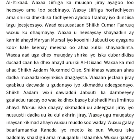
Al-Itixaad. Waxaa tiifiiga ka muuqan jiray ayagoo loo
heesayo ama loo sacbinayo. Waxay tiifiiga horfadhiyeen
ama shirka dhexdiisa fadhiyeen ayadoo Ilaahay iyo diintiisa
lagu jeesjeesayo. Waad xasuusataan Shiikh Cumar Faaruuq
wuxuu ku dhaqmayay. Waxaa u heesaysay shayaadiin ay
kamid ahayd Maryan Mursal iyo kooxihii Jabuuti oo ayaguna
koox kale keenay meesha oo ahaa xulkii shayaadiinta.
Waxaa aad uga dhex muuqday shirka iyo isku dubaridkiisa
ducaad caan ka dhex ahayd ururkii Al-Itixaad. Waxaa ka mid
ahaa Shiikh Aadam Muxamed Ciise. Shiikhaas waxaan ahaa
dadka muxaadarooyinkiisa dhagaysta. Waxaan jeclaan jiray
qaabkuu dacwada u gudanayo iyo xikmaddu adeegsanayo.
Shiikh Aadam wixii dawladdii Jabuuti ka dambeeyey
gaaladuu raacay oo waa ka dhex baxay bulshadii Muslimiinta
ahayd. Wuxuu iska daayay xikmaddii uu adeegsan jiray iyo
nusuustii dadka uu ku dul akhrin jiray. Waxay ugu muuqatay
inaysan xikmad ahayn wuxuu muddo soo waday. Wuxuu galay
baarlamaanka Kanada iyo meelo ka xun. Wuxuu iska
baddalay shakligii ama muuqaalkii Islaamka. Wuxuu qaatay