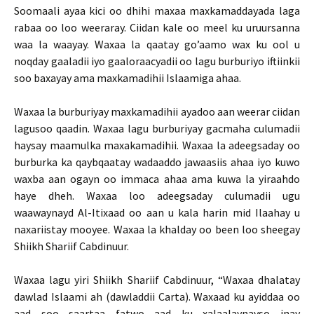
Soomaali ayaa kici oo dhihi maxaa maxkamaddayada laga
rabaa oo loo weeraray. Ciidan kale oo meel ku uruursanna
waa la waayay. Waxaa la qaatay go’aamo wax ku ool u
noqday gaaladii iyo gaaloraacyadii oo lagu burburiyo iftiinkii
soo baxayay ama maxkamadihii Islaamiga ahaa.
Waxaa la burburiyay maxkamadihii ayadoo aan weerar ciidan
lagusoo qaadin. Waxaa lagu burburiyay gacmaha culumadii
haysay maamulka maxakamadihii. Waxaa la adeegsaday oo
burburka ka qaybqaatay wadaaddo jawaasiis ahaa iyo kuwo
waxba aan ogayn oo immaca ahaa ama kuwa la yiraahdo
haye dheh. Waxaa loo adeegsaday culumadii ugu
waawaynayd Al-Itixaad oo aan u kala harin mid Ilaahay u
naxariistay mooyee. Waxaa la khalday oo been loo sheegay
Shiikh Shariif Cabdinuur.
Waxaa lagu yiri Shiikh Shariif Cabdinuur, “Waxaa dhalatay
dawlad Islaami ah (dawladdii Carta). Waxaad ku ayiddaa oo
aad soo saartaa fatwo aad ku xalaalaynayso inay