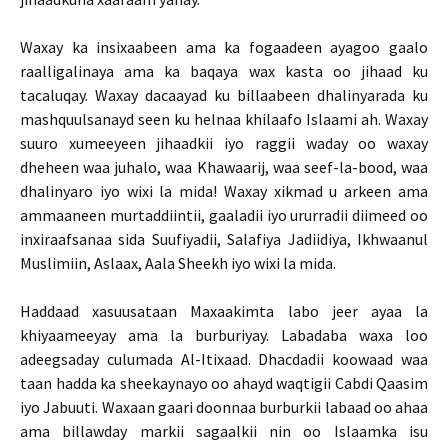
Waxay ka insixaabeen ama ka fogaadeen ayagoo gaalo
raalligalinaya ama ka baqaya wax kasta oo jihaad ku
tacaluqay. Waxay dacaayad ku billaabeen dhalinyarada ku
mashquulsanayd seen ku helnaa khilaafo Islaami ah. Waxay
suuro xumeeyeen jihaadkii iyo raggii waday oo waxay
dheheen waa juhalo, waa Khawaarij, waa seef-la-bood, waa
dhalinyaro iyo wixi la mida! Waxay xikmad u arkeen ama
ammaaneen murtaddiintii, gaaladii iyo ururradii diimeed oo
inxiraafsanaa sida Suufiyadii, Salafiya Jadiidiya, Ikhwaanul
Muslimiin, Aslaax, Aala Sheekh iyo wixi la mida.
Haddaad xasuusataan Maxaakimta labo jeer ayaa la
khiyaameeyay ama la burburiyay. Labadaba waxa loo
adeegsaday culumada Al-Itixaad. Dhacdadii koowaad waa
taan hadda ka sheekaynayo oo ahayd waqtigii Cabdi Qaasim
iyo Jabuuti. Waxaan gaari doonnaa burburkii labaad oo ahaa
ama billawday markii sagaalkii nin oo Islaamka isu