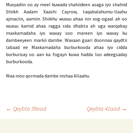
Muxyadiin oo ay meel kuwada shahiideen asaga iyo shahiid
Shiikh Aadam Xaashi Cayrow, taqabalahumu-llaahu
ajmaciin, aamiin. Shiikhu wuxuu ahaa nin xog-ogaal ah oo
wuxuu kamid ahaa ragga sida dhabta ah uga warqabay
maxkamadaha iyo waxay soo mareen iyo waxay ku
dambeeyeen markii dambe. Waxaan gaari doonnaa qaydtii
labaad ee Maxkamadaha burburkooda ahaa iyo cidda
burburisay oo aan ka fogayn kuwa hadda loo adeegsaday
burburkooda.
Waa inoo qormada dambe inshaa Allaahu.
Post
←
Qeybta 39aad
Qeybta 41aad
→
navigation