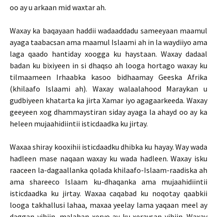
oo ay u arkaan mid waxtar ah.
Waxay ka baqayaan haddii wadaaddadu sameeyaan maamul
ayaga taabacsan ama maamul Islaami ah in la waydiiyo ama
laga qaado hantiday xoogga ku haystaan. Waxay dadaal
badan ku bixiyeen in si dhaqso ah looga hortago waxay ku
tilmaameen Irhaabka kasoo bidhaamay Geeska Afrika
(khilaafo Islaami ah). Waxay walaalahood Maraykan u
gudbiyeen khatarta ka jirta Xamar iyo agagaarkeeda. Waxay
geeyeen xog dhammaystiran siday ayaga la ahayd oo ay ka
heleen mujaahidiintii isticdaadka ku jirtay.
Waxaa shiray kooxihii isticdaadku dhibka ku hayay. Way wada
hadleen mase naqaan waxay ku wada hadleen. Waxay isku
raaceen la-dagaallanka qolada khilaafo-Islaam-raadiska ah
ama shareeco Islaam ku-dhaqanka ama mujaahidiintii
isticdaadka ku jirtay. Waxaa caqabad ku noqotay qaabkii
looga takhallusi lahaa, maxaa yeelay lama yaqaan meel ay
daggan yihiin, malahan xeryo ay ku xeraysan yihiin. Waxay