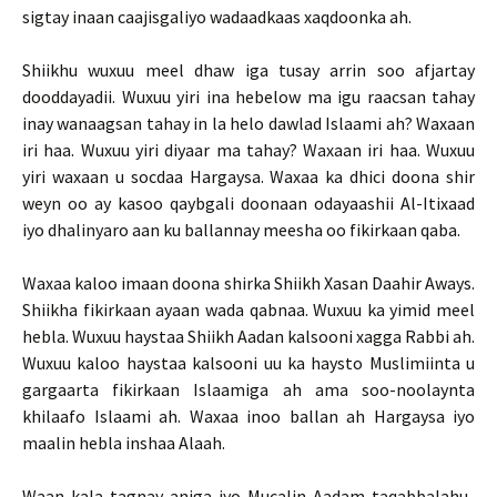
sigtay inaan caajisgaliyo wadaadkaas xaqdoonka ah.
Shiikhu wuxuu meel dhaw iga tusay arrin soo afjartay
dooddayadii. Wuxuu yiri ina hebelow ma igu raacsan tahay
inay wanaagsan tahay in la helo dawlad Islaami ah? Waxaan
iri haa. Wuxuu yiri diyaar ma tahay? Waxaan iri haa. Wuxuu
yiri waxaan u socdaa Hargaysa. Waxaa ka dhici doona shir
weyn oo ay kasoo qaybgali doonaan odayaashii Al-Itixaad
iyo dhalinyaro aan ku ballannay meesha oo fikirkaan qaba.
Waxaa kaloo imaan doona shirka Shiikh Xasan Daahir Aways.
Shiikha fikirkaan ayaan wada qabnaa. Wuxuu ka yimid meel
hebla. Wuxuu haystaa Shiikh Aadan kalsooni xagga Rabbi ah.
Wuxuu kaloo haystaa kalsooni uu ka haysto Muslimiinta u
gargaarta fikirkaan Islaamiga ah ama soo-noolaynta
khilaafo Islaami ah. Waxaa inoo ballan ah Hargaysa iyo
maalin hebla inshaa Alaah.
Waan kala tagnay aniga iyo Mucalin Aadam taqabbalahu-