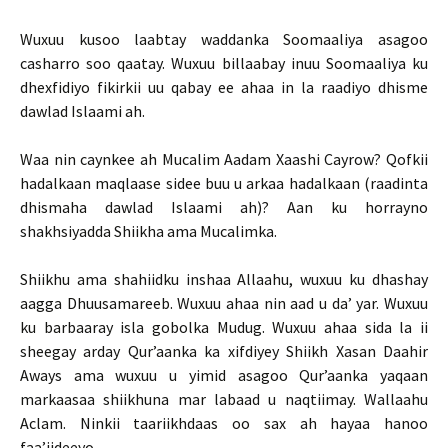
Wuxuu kusoo laabtay waddanka Soomaaliya asagoo
casharro soo qaatay. Wuxuu billaabay inuu Soomaaliya ku
dhexfidiyo fikirkii uu qabay ee ahaa in la raadiyo dhisme
dawlad Islaami ah.
Waa nin caynkee ah Mucalim Aadam Xaashi Cayrow? Qofkii
hadalkaan maqlaase sidee buu u arkaa hadalkaan (raadinta
dhismaha dawlad Islaami ah)? Aan ku horrayno
shakhsiyadda Shiikha ama Mucalimka.
Shiikhu ama shahiidku inshaa Allaahu, wuxuu ku dhashay
aagga Dhuusamareeb. Wuxuu ahaa nin aad u da’ yar. Wuxuu
ku barbaaray isla gobolka Mudug. Wuxuu ahaa sida la ii
sheegay arday Qur’aanka ka xifdiyey Shiikh Xasan Daahir
Aways ama wuxuu u yimid asagoo Qur’aanka yaqaan
markaasaa shiikhuna mar labaad u naqtiimay. Wallaahu
Aclam. Ninkii taariikhdaas oo sax ah hayaa hanoo
faa’iideeyo.