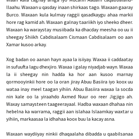
llaahu. Waxaan u qasday inaan shirkaas tago. Waxaan gaaray
Burco. Waxaan kula kulmay raggii qasadkaygu ahaa markii
hore rag kamid ah. Waxaan galnay taariikh iyo sheeko dheer.
Waxaan ka waraystay musiibada ka dhacday meesha oo uu ii
sheegay Shiikh Cabdisalaam Cismaan Cabdisalaam oo aan
Xamar kusoo arkay.
Xog badan oo aanan hayn ayaa la isiiyay. Waxaa ii caddaatay
in sufuufta lagu dhexjiro. Waxaa i galay niyadjab wayn. Waxaa
la ii sheegay nin hadda ka hor aan kusoo marnay
qormooyinkii hore oo la oran jiray Abuu Basiira iyo koox uu
wataa inay meel taagan yihiin. Abuu Basiira waxaa la socda
nin kale oo la yiraahdo Axmed Nuur oo reer Jigjigo ah.
Waxay samaysteen taageerayaal. Hadba waxaan dhahaa nin
hebelna ka warrama, raggii aan islahaa Islaamkay waxtar u
yihiin, markaasaa la idhahaa koox buu la kacay asna.
Waxaan waydiiyay ninkii dhaqaalaha dibadda u qaabilsanaa