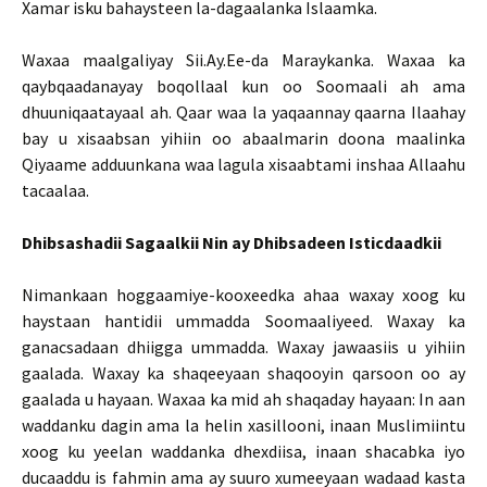
Xamar isku bahaysteen la-dagaalanka Islaamka.
Waxaa maalgaliyay Sii.Ay.Ee-da Maraykanka. Waxaa ka
qaybqaadanayay boqollaal kun oo Soomaali ah ama
dhuuniqaatayaal ah. Qaar waa la yaqaannay qaarna Ilaahay
bay u xisaabsan yihiin oo abaalmarin doona maalinka
Qiyaame adduunkana waa lagula xisaabtami inshaa Allaahu
tacaalaa.
Dhibsashadii Sagaalkii Nin ay Dhibsadeen Isticdaadkii
Nimankaan hoggaamiye-kooxeedka ahaa waxay xoog ku
haystaan hantidii ummadda Soomaaliyeed. Waxay ka
ganacsadaan dhiigga ummadda. Waxay jawaasiis u yihiin
gaalada. Waxay ka shaqeeyaan shaqooyin qarsoon oo ay
gaalada u hayaan. Waxaa ka mid ah shaqaday hayaan: In aan
waddanku dagin ama la helin xasillooni, inaan Muslimiintu
xoog ku yeelan waddanka dhexdiisa, inaan shacabka iyo
ducaaddu is fahmin ama ay suuro xumeeyaan wadaad kasta