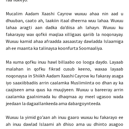
Mucalim Aadam Xaashi Cayrow wuxuu ahaa nin aad u
dhuuban, caato ah, laakiin itaal dheerna wuu lahaa. Wuxuu
lahaa aragti aan dadka da’diisa ah lahayn. Wuxuu ku
fakarayay wax qofkii maqlaa xilligaas qariib la noqonayay.
Wuxuu kamid ahaa afraadda aasaastay dawladda Islaamiga
ah ee maanta ka talinaysa koonfurta Soomaaliya.
Ma xuma qofku inuu hawl billaabo oo looga daydo. Layaab
malahan in qofku fikrad cusub keeno, waxaa layaab
noqonaysa in Shiikh Aadam Xaashi Cayrow ku fakaray asaga
iyo saaxiibbadiis arrin caalamka Muslimiinta oo dhan ay ka
caajiseen ama quus ka muujiyeen. Wuxuu u bareeray arrin
caalamka gaalnimada ku dhaqmaa ay meel ugasoo wada
jeedaan la dagaallankeeda ama dabargoynteeda.
Wuxuu la yimid go’aan ah inuu gaaro wuxuu ku fakarayo ee
ah inuu dawlad Islaami ah dhiso ama uu dhinto asagoo