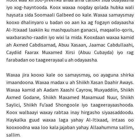
iyo xog-hayntooda. Koox waxaa noqday qolada hubka wali
haysata sida Soomaali Galbeed oo kale. Waxaa samaysmay
kooxo dhalinyaro u badan oo aan ka ag fogayn odayaasha
Al-Itixaad laakiin ku mashquulsan ganacsi, maqaallo-qoris,
waxbarasho-raadin iyo wixi la mida. Kooxdaan waxaa kamid
ah Axmed Cabdisamad, Abuu Xasaan, Jaamac Cabdullaahi,
Caydiid Faarax Muxamed Xirsi (Abuu Cubayda) iyo rag
farabadan oo taageerayaal u ah odayaasha.
Waxaa jira kooxo kale oo samaysmay, oo ayaguna shirka
imaandoona. Waxaa madax u ah Shiikh Xasan Daahir Aways.
Waxaa kamid ah Aadam Xaashi Cayrow, Muxyaddiin, Shiikh
Axmed Godane, Shiikh Maxamed Maxamuud Nuur, Shiikh
Saylici, Shiikh Fu’aad Shongoole iyo taageerayaashooda.
Koox walbaayi waxay rabtaa inay hirgasho siyaasaddoodu.
Haykalka guud waxaa laga yahay Al-Itixaad, intaas oo
kooxoodna waa loo kala jajaban yahay. Allaahumma sallim,
sallim.