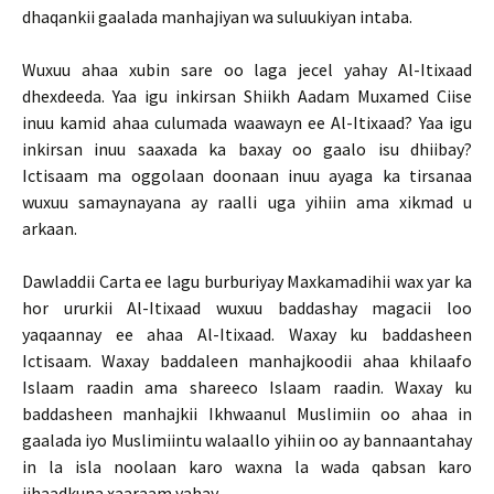
dhaqankii gaalada manhajiyan wa suluukiyan intaba.
Wuxuu ahaa xubin sare oo laga jecel yahay Al-Itixaad
dhexdeeda. Yaa igu inkirsan Shiikh Aadam Muxamed Ciise
inuu kamid ahaa culumada waawayn ee Al-Itixaad? Yaa igu
inkirsan inuu saaxada ka baxay oo gaalo isu dhiibay?
Ictisaam ma oggolaan doonaan inuu ayaga ka tirsanaa
wuxuu samaynayana ay raalli uga yihiin ama xikmad u
arkaan.
Dawladdii Carta ee lagu burburiyay Maxkamadihii wax yar ka
hor ururkii Al-Itixaad wuxuu baddashay magacii loo
yaqaannay ee ahaa Al-Itixaad. Waxay ku baddasheen
Ictisaam. Waxay baddaleen manhajkoodii ahaa khilaafo
Islaam raadin ama shareeco Islaam raadin. Waxay ku
baddasheen manhajkii Ikhwaanul Muslimiin oo ahaa in
gaalada iyo Muslimiintu walaallo yihiin oo ay bannaantahay
in la isla noolaan karo waxna la wada qabsan karo
jihaadkuna xaaraam yahay.