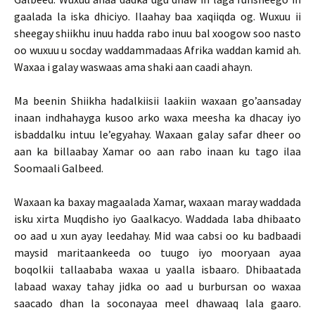
gaalada la iska dhiciyo. Ilaahay baa xaqiiqda og. Wuxuu ii
sheegay shiikhu inuu hadda rabo inuu bal xoogow soo nasto
oo wuxuu u socday waddammadaas Afrika waddan kamid ah.
Waxaa i galay waswaas ama shaki aan caadi ahayn.
Ma beenin Shiikha hadalkiisii laakiin waxaan go’aansaday
inaan indhahayga kusoo arko waxa meesha ka dhacay iyo
isbaddalku intuu le’egyahay. Waxaan galay safar dheer oo
aan ka billaabay Xamar oo aan rabo inaan ku tago ilaa
Soomaali Galbeed.
Waxaan ka baxay magaalada Xamar, waxaan maray waddada
isku xirta Muqdisho iyo Gaalkacyo. Waddada laba dhibaato
oo aad u xun ayay leedahay. Mid waa cabsi oo ku badbaadi
maysid maritaankeeda oo tuugo iyo mooryaan ayaa
boqolkii tallaababa waxaa u yaalla isbaaro. Dhibaatada
labaad waxay tahay jidka oo aad u burbursan oo waxaa
saacado dhan la soconayaa meel dhawaaq lala gaaro.