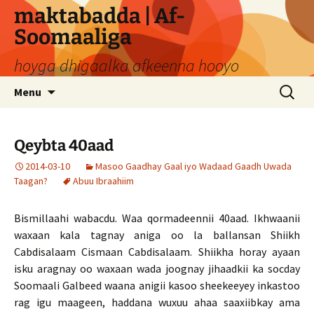
Skip
maktabadda | Af-
to
Soomaaliga
content
hoyga dhigaalka afkeenna hooyo
Search
Menu
for:
Qeybta 40aad
2014-03-10
Masoo Gaadhay Gaal iyo Wadaad Gaadh Uwada
Taagan?
Abuu Ibraahiim
Bismillaahi wabacdu. Waa qormadeennii 40aad. Ikhwaanii
waxaan kala tagnay aniga oo la ballansan Shiikh
Cabdisalaam Cismaan Cabdisalaam. Shiikha horay ayaan
isku aragnay oo waxaan wada joognay jihaadkii ka socday
Soomaali Galbeed waana anigii kasoo sheekeeyey inkastoo
rag igu maageen, haddana wuxuu ahaa saaxiibkay ama