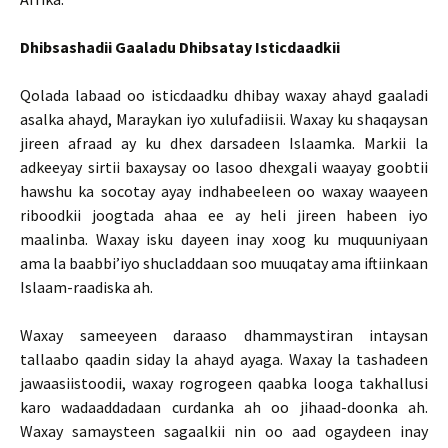
Dhibsashadii Gaaladu Dhibsatay Isticdaadkii
Qolada labaad oo isticdaadku dhibay waxay ahayd gaaladi
asalka ahayd, Maraykan iyo xulufadiisii. Waxay ku shaqaysan
jireen afraad ay ku dhex darsadeen Islaamka. Markii la
adkeeyay sirtii baxaysay oo lasoo dhexgali waayay goobtii
hawshu ka socotay ayay indhabeeleen oo waxay waayeen
riboodkii joogtada ahaa ee ay heli jireen habeen iyo
maalinba. Waxay isku dayeen inay xoog ku muquuniyaan
ama la baabbi’iyo shucladdaan soo muuqatay ama iftiinkaan
Islaam-raadiska ah.
Waxay sameeyeen daraaso dhammaystiran intaysan
tallaabo qaadin siday la ahayd ayaga. Waxay la tashadeen
jawaasiistoodii, waxay rogrogeen qaabka looga takhallusi
karo wadaaddadaan curdanka ah oo jihaad-doonka ah.
Waxay samaysteen sagaalkii nin oo aad ogaydeen inay