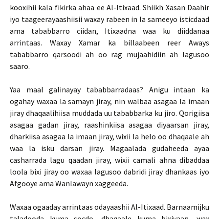
kooxihii kala fikirka ahaa ee Al-Itixaad. Shiikh Xasan Daahir
iyo taageerayaashiisii waxay rabeen in la sameeyo isticdaad
ama tababbarro ciidan, Itixaadna waa ku diiddanaa
arrintaas. Waxay Xamar ka billaabeen reer Aways
tababbarro qarsoodi ah oo rag mujaahidiin ah lagusoo
saaro.
Yaa maal galinayay tababbarradaas? Anigu intaan ka
ogahay waxaa la samayn jiray, nin walbaa asagaa la imaan
jiray dhaqaalihiisa muddada uu tababbarka ku jiro. Qorigiisa
asagaa gadan jiray, raashinkiisa asagaa diyaarsan jiray,
dharkiisa asagaa la imaan jiray, wixii la helo oo dhaqaale ah
waa la isku darsan jiray. Magaalada gudaheeda ayaa
casharrada lagu qaadan jiray, wixii camali ahna dibaddaa
loola bixi jiray oo waxaa lagusoo dabridi jiray dhankaas iyo
Afgooye ama Wanlawayn xaggeeda.
Waxaa ogaaday arrintaas odayaashii Al-Itixaad. Barnaamijku
taladooda kuma socdo, dhaqaale kuma bixiyaan, wax