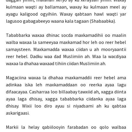
kulmaan waqti ay ballamaan, waxay ku kulmaan meel ay
ayagu kaligood ogyihiin. Waxay qabtaan hawl waqti yar
lagusoo gabagabeeyo waana kala tagaan (Shabaabka).
Tababbarka waxaa dhinac socda maxkamadihii oo maalin
walba waxaa la sameeyaa maxkamad hor leh oo reer hebel
samaysteen. Maxkamadda waxaa ciidan u ah mooryaantii
reer hebel. Dadku waa dad Muslimiin ah. Waa la wacdiyaa
waxaa la dhahaa waxaad tihiin ciidan Muslimiin ah.
Magaciina waxaa la dhahaa maxkamaddii reer hebel ama
adinkaa iska leh maxkamaddaan oo reerka ayaa lagu
difaacayaa. Casharraa loo billaabay tawxiid ah, xagga diinta
ayaa laga dhisay, xagga tababbarka ciidanka ayaa laga
dhisay. Wixii loo diro ayuu si niyadsami ah ku qabtaa
askarigaasi.
Markii la helay qabiilooyin farabadan oo qolo walbaa