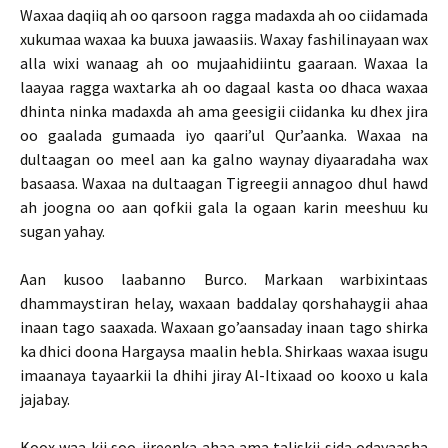
Waxaa daqiiq ah oo qarsoon ragga madaxda ah oo ciidamada
xukumaa waxaa ka buuxa jawaasiis. Waxay fashilinayaan wax
alla wixi wanaag ah oo mujaahidiintu gaaraan. Waxaa la
laayaa ragga waxtarka ah oo dagaal kasta oo dhaca waxaa
dhinta ninka madaxda ah ama geesigii ciidanka ku dhex jira
oo gaalada gumaada iyo qaari’ul Qur’aanka. Waxaa na
dultaagan oo meel aan ka galno waynay diyaaradaha wax
basaasa. Waxaa na dultaagan Tigreegii annagoo dhul hawd
ah joogna oo aan qofkii gala la ogaan karin meeshuu ku
sugan yahay.
Aan kusoo laabanno Burco. Markaan warbixintaas
dhammaystiran helay, waxaan baddalay qorshahaygii ahaa
inaan tago saaxada. Waxaan go’aansaday inaan tago shirka
ka dhici doona Hargaysa maalin hebla. Shirkaas waxaa isugu
imaanaya tayaarkii la dhihi jiray Al-Itixaad oo kooxo u kala
jajabay.
Koox waa kii soo-jireenka ahaa ama taliskii sida odayaasha