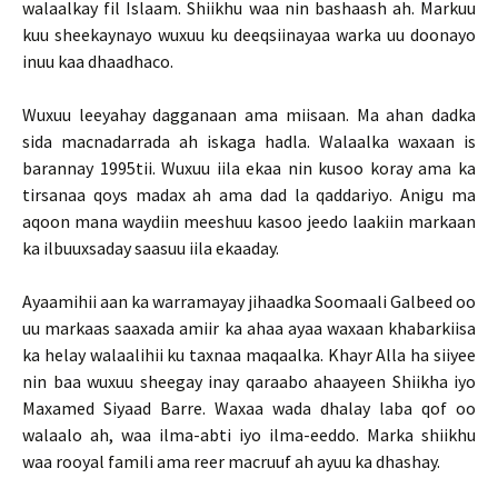
walaalkay fil Islaam. Shiikhu waa nin bashaash ah. Markuu
kuu sheekaynayo wuxuu ku deeqsiinayaa warka uu doonayo
inuu kaa dhaadhaco.
Wuxuu leeyahay dagganaan ama miisaan. Ma ahan dadka
sida macnadarrada ah iskaga hadla. Walaalka waxaan is
barannay 1995tii. Wuxuu iila ekaa nin kusoo koray ama ka
tirsanaa qoys madax ah ama dad la qaddariyo. Anigu ma
aqoon mana waydiin meeshuu kasoo jeedo laakiin markaan
ka ilbuuxsaday saasuu iila ekaaday.
Ayaamihii aan ka warramayay jihaadka Soomaali Galbeed oo
uu markaas saaxada amiir ka ahaa ayaa waxaan khabarkiisa
ka helay walaalihii ku taxnaa maqaalka. Khayr Alla ha siiyee
nin baa wuxuu sheegay inay qaraabo ahaayeen Shiikha iyo
Maxamed Siyaad Barre. Waxaa wada dhalay laba qof oo
walaalo ah, waa ilma-abti iyo ilma-eeddo. Marka shiikhu
waa rooyal famili ama reer macruuf ah ayuu ka dhashay.