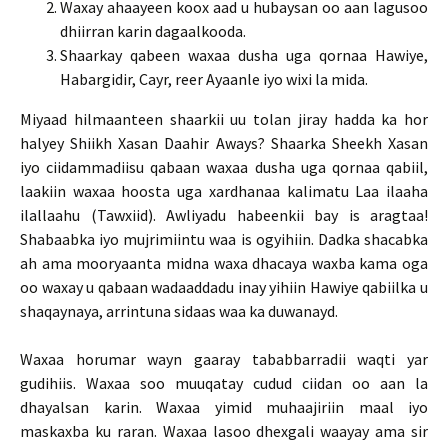
Waxay ahaayeen koox aad u hubaysan oo aan lagusoo
dhiirran karin dagaalkooda.
Shaarkay qabeen waxaa dusha uga qornaa Hawiye,
Habargidir, Cayr, reer Ayaanle iyo wixi la mida.
Miyaad hilmaanteen shaarkii uu tolan jiray hadda ka hor
halyey Shiikh Xasan Daahir Aways? Shaarka Sheekh Xasan
iyo ciidammadiisu qabaan waxaa dusha uga qornaa qabiil,
laakiin waxaa hoosta uga xardhanaa kalimatu Laa ilaaha
ilallaahu (Tawxiid). Awliyadu habeenkii bay is aragtaa!
Shabaabka iyo mujrimiintu waa is ogyihiin. Dadka shacabka
ah ama mooryaanta midna waxa dhacaya waxba kama oga
oo waxay u qabaan wadaaddadu inay yihiin Hawiye qabiilka u
shaqaynaya, arrintuna sidaas waa ka duwanayd.
Waxaa horumar wayn gaaray tababbarradii waqti yar
gudihiis. Waxaa soo muuqatay cudud ciidan oo aan la
dhayalsan karin. Waxaa yimid muhaajiriin maal iyo
maskaxba ku raran. Waxaa lasoo dhexgali waayay ama sir