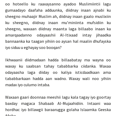
oo hoteello ku raaxaysanno ayadoo Muslimiintii lagu
gumaadayo daafaha adduunka, diidnay inaan ajnabi ku
sheegno muhaajir Muslim ah, diidnay inaan gaalo muslixiin
ku sheegno, diidnay inaan mu’miniinta mufsidiin ku
sheegno, waxaan diidnay maanta laga billaabo inaan ka
amarqaadanno odayaashii Al-Itixaad intay jihaadka
bannaanka ka taagan yihiin oo aysan hal maalin dhufayska
iyo siduu u eghayay soo booqan?
Ikhwaanii diidmadaan hadda billaabatay ma wayna oo
waxay ku saabsan tahay tababbarka ciidanka. Waxaa
odayaasha laga diiday oo kaliya isticdaadkaan ama
tababbarkaan hadda aan wadno. Waxay wali noo yihiin
madax iyo culumo intaba.
Waxaan gaari doonnaa meeshii lagu kala tagay iyo goortay
baxday magaca Shabaab Al-Mujaahidiin. Intaani waa
hordhac iyo billawgii baraarugga golaha Islaamka Geeska
Afrika.