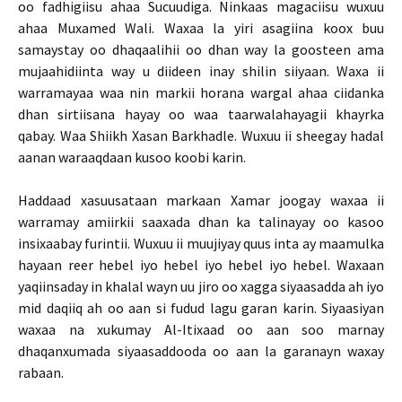
oo fadhigiisu ahaa Sucuudiga. Ninkaas magaciisu wuxuu
ahaa Muxamed Wali. Waxaa la yiri asagiina koox buu
samaystay oo dhaqaalihii oo dhan way la goosteen ama
mujaahidiinta way u diideen inay shilin siiyaan. Waxa ii
warramayaa waa nin markii horana wargal ahaa ciidanka
dhan sirtiisana hayay oo waa taarwalahayagii khayrka
qabay. Waa Shiikh Xasan Barkhadle. Wuxuu ii sheegay hadal
aanan waraaqdaan kusoo koobi karin.
Haddaad xasuusataan markaan Xamar joogay waxaa ii
warramay amiirkii saaxada dhan ka talinayay oo kasoo
insixaabay furintii. Wuxuu ii muujiyay quus inta ay maamulka
hayaan reer hebel iyo hebel iyo hebel iyo hebel. Waxaan
yaqiinsaday in khalal wayn uu jiro oo xagga siyaasadda ah iyo
mid daqiiq ah oo aan si fudud lagu garan karin. Siyaasiyan
waxaa na xukumay Al-Itixaad oo aan soo marnay
dhaqanxumada siyaasaddooda oo aan la garanayn waxay
rabaan.