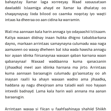
bahaystay Xamar laga xorreeyay. Waad xasuusataan
dawladdii Islaamiga ahayd ee Xamar ka dhalatay oo
shaqaynaysay lixda bilood oo caamka noqotay iyo waqti
intaas ka dheeraa oo aan cidina ka warramin.
Wali ma aannaan kala harin annaga iyo odayaashii Ictisaam.
Kaliya waxaan diidnay inaan hubka dhigno tababbarkana
dayno, markaan arrintaas samaynayna culumadu waa naga
aamuseen oo waxay dheheen bal iska wada hawsha annagu
kor ayaan idinka fiirsanaynaa waxaan qaban karnana waan
qabanaynaa! Waxaad waddaanna kuma qanacsanin
(jihaadka) meel aan idiinka harnana ma jirto. Arrintaas
kuma aannaan baraarugin culumadu go’aansatay oo ah
inaysan raalli ka ahayn waxaan wadno ama jihaadka,
haddana ay nagu dhexjiraan ama taladii wali noo hayaan
inteedii badnayd. Lama kala harin wali annana ma aanan
baraarugin.
Arrintaan waxaa si fiican u faahfaahinaya shahiid Shiikh