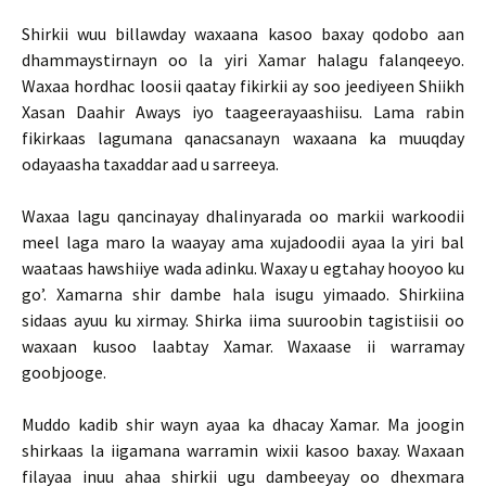
Shirkii wuu billawday waxaana kasoo baxay qodobo aan
dhammaystirnayn oo la yiri Xamar halagu falanqeeyo.
Waxaa hordhac loosii qaatay fikirkii ay soo jeediyeen Shiikh
Xasan Daahir Aways iyo taageerayaashiisu. Lama rabin
fikirkaas lagumana qanacsanayn waxaana ka muuqday
odayaasha taxaddar aad u sarreeya.
Waxaa lagu qancinayay dhalinyarada oo markii warkoodii
meel laga maro la waayay ama xujadoodii ayaa la yiri bal
waataas hawshiiye wada adinku. Waxay u egtahay hooyoo ku
go’. Xamarna shir dambe hala isugu yimaado. Shirkiina
sidaas ayuu ku xirmay. Shirka iima suuroobin tagistiisii oo
waxaan kusoo laabtay Xamar. Waxaase ii warramay
goobjooge.
Muddo kadib shir wayn ayaa ka dhacay Xamar. Ma joogin
shirkaas la iigamana warramin wixii kasoo baxay. Waxaan
filayaa inuu ahaa shirkii ugu dambeeyay oo dhexmara