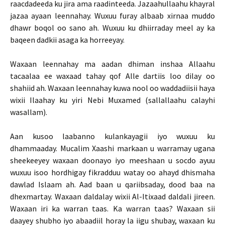
raacdadeeda ku jira ama raadinteeda. Jazaahullaahu khayral
jazaa ayaan leennahay. Wuxuu furay albaab xirnaa muddo
dhawr boqol oo sano ah. Wuxuu ku dhiirraday meel ay ka
baqeen dadkii asaga ka horreeyay.
Waxaan leennahay ma aadan dhiman inshaa Allaahu
tacaalaa ee waxaad tahay qof Alle dartiis loo dilay oo
shahiid ah. Waxaan leennahay kuwa nool oo waddadiisii haya
wixii Ilaahay ku yiri Nebi Muxamed (sallallaahu calayhi
wasallam).
Aan kusoo laabanno kulankayagii iyo wuxuu ku
dhammaaday. Mucalim Xaashi markaan u warramay ugana
sheekeeyey waxaan doonayo iyo meeshaan u socdo ayuu
wuxuu isoo hordhigay fikradduu watay oo ahayd dhismaha
dawlad Islaam ah. Aad baan u qariibsaday, dood baa na
dhexmartay. Waxaan daldalay wixii Al-Itixaad daldali jireen.
Waxaan iri ka warran taas. Ka warran taas? Waxaan sii
daayey shubho iyo abaadiil horay la iigu shubay, waxaan ku