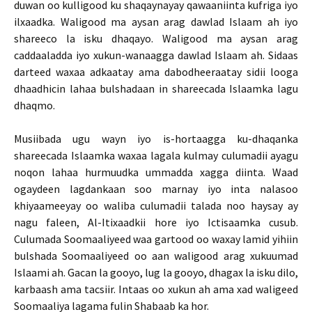
duwan oo kulligood ku shaqaynayay qawaaniinta kufriga iyo
ilxaadka. Waligood ma aysan arag dawlad Islaam ah iyo
shareeco la isku dhaqayo. Waligood ma aysan arag
caddaaladda iyo xukun-wanaagga dawlad Islaam ah. Sidaas
darteed waxaa adkaatay ama dabodheeraatay sidii looga
dhaadhicin lahaa bulshadaan in shareecada Islaamka lagu
dhaqmo.
Musiibada ugu wayn iyo is-hortaagga ku-dhaqanka
shareecada Islaamka waxaa lagala kulmay culumadii ayagu
noqon lahaa hurmuudka ummadda xagga diinta. Waad
ogaydeen lagdankaan soo marnay iyo inta nalasoo
khiyaameeyay oo waliba culumadii talada noo haysay ay
nagu faleen, Al-Itixaadkii hore iyo Ictisaamka cusub.
Culumada Soomaaliyeed waa gartood oo waxay lamid yihiin
bulshada Soomaaliyeed oo aan waligood arag xukuumad
Islaami ah. Gacan la gooyo, lug la gooyo, dhagax la isku dilo,
karbaash ama tacsiir. Intaas oo xukun ah ama xad waligeed
Soomaaliya lagama fulin Shabaab ka hor.