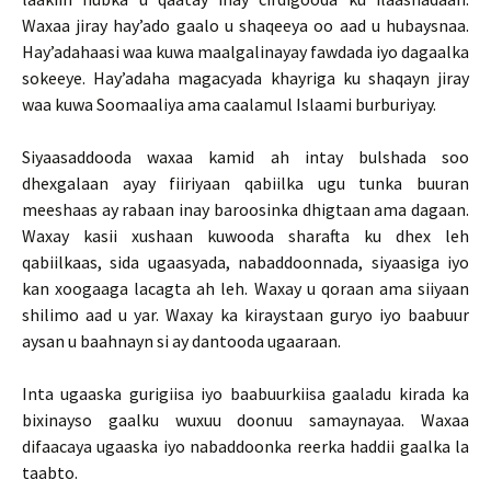
Waxaa jiray hay’ado gaalo u shaqeeya oo aad u hubaysnaa.
Hay’adahaasi waa kuwa maalgalinayay fawdada iyo dagaalka
sokeeye. Hay’adaha magacyada khayriga ku shaqayn jiray
waa kuwa Soomaaliya ama caalamul Islaami burburiyay.
Siyaasaddooda waxaa kamid ah intay bulshada soo
dhexgalaan ayay fiiriyaan qabiilka ugu tunka buuran
meeshaas ay rabaan inay baroosinka dhigtaan ama dagaan.
Waxay kasii xushaan kuwooda sharafta ku dhex leh
qabiilkaas, sida ugaasyada, nabaddoonnada, siyaasiga iyo
kan xoogaaga lacagta ah leh. Waxay u qoraan ama siiyaan
shilimo aad u yar. Waxay ka kiraystaan guryo iyo baabuur
aysan u baahnayn si ay dantooda ugaaraan.
Inta ugaaska gurigiisa iyo baabuurkiisa gaaladu kirada ka
bixinayso gaalku wuxuu doonuu samaynayaa. Waxaa
difaacaya ugaaska iyo nabaddoonka reerka haddii gaalka la
taabto.