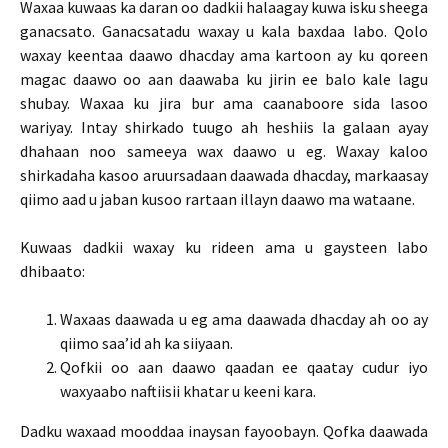
Waxaa kuwaas ka daran oo dadkii halaagay kuwa isku sheega
ganacsato. Ganacsatadu waxay u kala baxdaa labo. Qolo
waxay keentaa daawo dhacday ama kartoon ay ku qoreen
magac daawo oo aan daawaba ku jirin ee balo kale lagu
shubay. Waxaa ku jira bur ama caanaboore sida lasoo
wariyay. Intay shirkado tuugo ah heshiis la galaan ayay
dhahaan noo sameeya wax daawo u eg. Waxay kaloo
shirkadaha kasoo aruursadaan daawada dhacday, markaasay
qiimo aad u jaban kusoo rartaan illayn daawo ma wataane.
Kuwaas dadkii waxay ku rideen ama u gaysteen labo
dhibaato:
Waxaas daawada u eg ama daawada dhacday ah oo ay
qiimo saa’id ah ka siiyaan.
Qofkii oo aan daawo qaadan ee qaatay cudur iyo
waxyaabo naftiisii khatar u keeni kara.
Dadku waxaad mooddaa inaysan fayoobayn. Qofka daawada