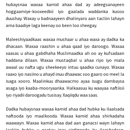
hubaysnaa waxaa kamid ahaa dad ay adeegsanayeen
hoggaamiye-kooxeedkii iyo gaalada waddanka kusoo
duushay. Waxay u badnaayeen dhalinyaro aan tacliin lahayn
ama baadiye laga keenay oo been loo sheegay.
Maleeshiyaadkaas waxaa mushaar u ahaa waxa ay dadka ka
dhacaan. Waxaa raashin u ahaa qaad iyo daroogo. Waxaa
xaasas u ahaa gabdhaha Muslimaadka ah oo ay kufsadaan
haddana dilaan. Waxaa mustaqbal u ahaa riyo iyo mala
awaal uu nafta ugu sheekeeyo intuu qaadka cunayo. Waxaa
raaxo iyo nasiino u ahayd inuu dhaawac soo gaaro oo meel la
isaga xooro. Maalinkuu dhaawacmo ayaa isugu dambaysa
asaga iyo kaaba-mooryaanka. Halkaasuu ku waayaa naftiisii
iyo riyadii daroogadu tusisay. Xaqiiqdu waa saas.
Dadka hubaysnaa waxaa kamid ahaa dad hubka ku ilaalsada
naftooda iyo maalkooda. Waxaa kamid ahaa shirkadaha
waawayn. Waxaa kamid ahaa dad aan ganacsi wayn lahayn
laakiin hubka u qaatay inay cirdigooda ku ilaashadaan.