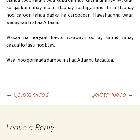
ku qasbannahay inaan Ilaahay raalligalinno. Intii Ilaahay
noo caroon lahaa dadku ha caroodeen. Hawshaanna waan
wadaynaa Inshaa Allaahu.
Waxaa na horyaal hawlo waawayn oo ay kamid tahay
dagaallo lagu hoobtay.
Waa inoo qormada dambe inshaa Allaahu tacaalaa.
Post
←
Qeybta 44aad
Qeybta 46aad
→
navigation
Leave a Reply