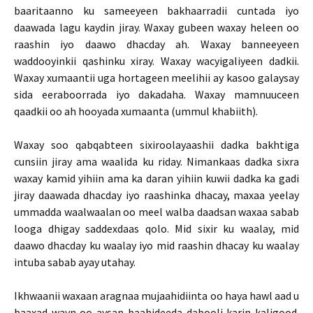
baaritaanno ku sameeyeen bakhaarradii cuntada iyo
daawada lagu kaydin jiray. Waxay gubeen waxay heleen oo
raashin iyo daawo dhacday ah. Waxay banneeyeen
waddooyinkii qashinku xiray. Waxay wacyigaliyeen dadkii.
Waxay xumaantii uga hortageen meelihii ay kasoo galaysay
sida eeraboorrada iyo dakadaha. Waxay mamnuuceen
qaadkii oo ah hooyada xumaanta (ummul khabiith).
Waxay soo qabqabteen sixiroolayaashii dadka bakhtiga
cunsiin jiray ama waalida ku riday. Nimankaas dadka sixra
waxay kamid yihiin ama ka daran yihiin kuwii dadka ka gadi
jiray daawada dhacday iyo raashinka dhacay, maxaa yeelay
ummadda waalwaalan oo meel walba daadsan waxaa sabab
looga dhigay saddexdaas qolo. Mid sixir ku waalay, mid
daawo dhacday ku waalay iyo mid raashin dhacay ku waalay
intuba sabab ayay utahay.
Ikhwaanii waxaan aragnaa mujaahidiinta oo haya hawl aad u
baaxad wayn oo aysan baahideeda dabooli karin kaligood.