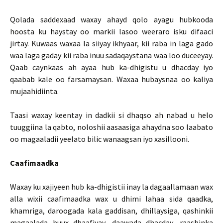
Qolada saddexaad waxay ahayd qolo ayagu hubkooda
hoosta ku haystay oo markii lasoo weeraro isku difaaci
jirtay. Kuwaas waxaa la siiyay ikhyaar, kii raba in laga gado
waa laga gaday kii raba inuu sadaqaystana waa loo duceeyay.
Qaab caynkaas ah ayaa hub ka-dhigistu u dhacday iyo
qaabab kale oo farsamaysan. Waxaa hubaysnaa oo kaliya
mujaahidiinta.
Taasi waxay keentay in dadkii si dhaqso ah nabad u helo
tuuggiina la qabto, noloshii aasaasiga ahaydna soo laabato
oo magaaladii yeelato bilic wanaagsan iyo xasillooni.
Caafimaadka
Waxay ku xajiyeen hub ka-dhigistii inay la dagaallamaan wax
alla wixii caafimaadka wax u dhimi lahaa sida qaadka,
khamriga, daroogada kala gaddisan, dhillaysiga, qashinkii
magaalada buux dhaafiyay, daawada dhacday, raashinka