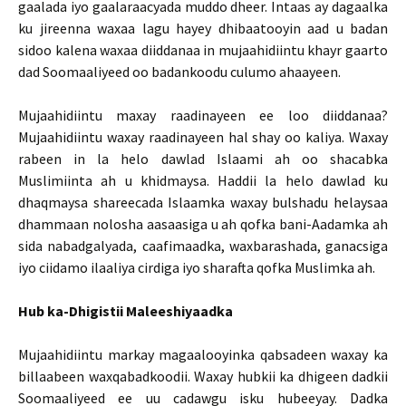
gaalada iyo gaalaraacyada muddo dheer. Intaas ay dagaalka
ku jireenna waxaa lagu hayey dhibaatooyin aad u badan
sidoo kalena waxaa diiddanaa in mujaahidiintu khayr gaarto
dad Soomaaliyeed oo badankoodu culumo ahaayeen.
Mujaahidiintu maxay raadinayeen ee loo diiddanaa?
Mujaahidiintu waxay raadinayeen hal shay oo kaliya. Waxay
rabeen in la helo dawlad Islaami ah oo shacabka
Muslimiinta ah u khidmaysa. Haddii la helo dawlad ku
dhaqmaysa shareecada Islaamka waxay bulshadu helaysaa
dhammaan nolosha aasaasiga u ah qofka bani-Aadamka ah
sida nabadgalyada, caafimaadka, waxbarashada, ganacsiga
iyo ciidamo ilaaliya cirdiga iyo sharafta qofka Muslimka ah.
Hub ka-Dhigistii Maleeshiyaadka
Mujaahidiintu markay magaalooyinka qabsadeen waxay ka
billaabeen waxqabadkoodii. Waxay hubkii ka dhigeen dadkii
Soomaaliyeed ee uu cadawgu isku hubeeyay. Dadka