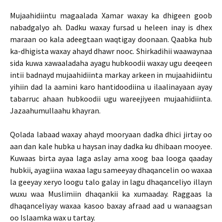
Mujaahidiintu magaalada Xamar waxay ka dhigeen goob
nabadgalyo ah. Dadku waxay fursad u heleen inay is dhex
maraan oo kala adeegtaan waqtigay doonaan. Qaabka hub
ka-dhigista waxay ahayd dhawr nooc. Shirkadihii waawaynaa
sida kuwa xawaaladaha ayagu hubkoodii waxay ugu deeqeen
intii badnayd mujaahidiinta markay arkeen in mujaahidiintu
yihiin dad la aamini karo hantidoodiina u ilaalinayaan ayay
tabarruc ahaan hubkoodii ugu wareejiyeen mujaahidiinta.
Jazaahumullaahu khayran.
Qolada labaad waxay ahayd mooryaan dadka dhici jirtay oo
aan dan kale hubka u haysan inay dadka ku dhibaan mooyee.
Kuwaas birta ayaa laga aslay ama xoog baa looga qaaday
hubkii, ayagiina waxaa lagu sameeyay dhaqancelin oo waxaa
la geeyay xeryo loogu talo galay in lagu dhaqanceliyo illayn
wuxu waa Muslimiin dhaqankii ka xumaaday. Raggaas la
dhaqanceliyay waxaa kasoo baxay afraad aad u wanaagsan
oo Islaamka wax u tartay.