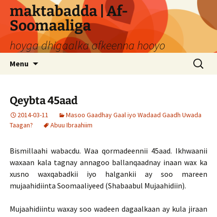
Skip
maktabadda | Af-
to
Soomaaliga
content
hoyga dhigaalka afkeenna hooyo
Search
Menu
for:
Qeybta 45aad
2014-03-11
Masoo Gaadhay Gaal iyo Wadaad Gaadh Uwada
Taagan?
Abuu Ibraahiim
Bismillaahi wabacdu. Waa qormadeennii 45aad. Ikhwaanii
waxaan kala tagnay annagoo ballanqaadnay inaan wax ka
xusno waxqabadkii iyo halgankii ay soo mareen
mujaahidiinta Soomaaliyeed (Shabaabul Mujaahidiin).
Mujaahidiintu waxay soo wadeen dagaalkaan ay kula jiraan