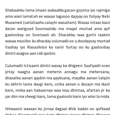
Shabaabku lama imaan xuduudda gacan-goynta iyo rajmiga
ama wixii lamid ah ee waxaa lagusoo dajiyay oo fuliyay Nebi
Muxamed (sallallaahu calayhi wasallam). Waxaa intaas kasii
daran waligood Soomaalidu ma maqal murtad ama qof
gaaloobay oo Soomaali ah. Shacabku waa gartii laakiin
waxaa musiibo ku dhacday culumadii oo u doodaysay murtad
Ilaahay iyo Rasuulkiisii ka xariir furtay oo ku gaaloobay
diintii asagoo aan cidi qasbin.
Culumadii Ictisaam diintii waxay ka dhigeen: Suufiyadii oran
jirtay naagta aanan meherin annagu ma mehersana,
dhaxalka aanan qaybin ma qaybsana, maydka aanan talqiin
ku akhrin lama duugi karo, colka aanan u ducayn ma duuli
karo, ninka aan habaarnaa waa inuu dhintaa, afartan jir ka
yar diin ma sheegi karo, lama gaaloobi karo iyo wiixi la mida.
Ikhwaanii waxaan ku jirnaa dagaal dhib badan oo qofkaad
dishaa (Soomaali) waa kugu dhimay kaana dhimay. Waxaan