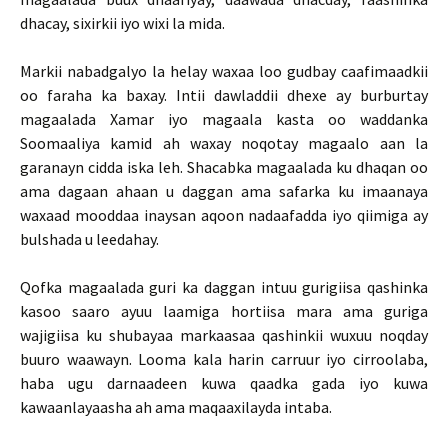
dhacay, sixirkii iyo wixi la mida.
Markii nabadgalyo la helay waxaa loo gudbay caafimaadkii
oo faraha ka baxay. Intii dawladdii dhexe ay burburtay
magaalada Xamar iyo magaala kasta oo waddanka
Soomaaliya kamid ah waxay noqotay magaalo aan la
garanayn cidda iska leh. Shacabka magaalada ku dhaqan oo
ama dagaan ahaan u daggan ama safarka ku imaanaya
waxaad mooddaa inaysan aqoon nadaafadda iyo qiimiga ay
bulshada u leedahay.
Qofka magaalada guri ka daggan intuu gurigiisa qashinka
kasoo saaro ayuu laamiga hortiisa mara ama guriga
wajigiisa ku shubayaa markaasaa qashinkii wuxuu noqday
buuro waawayn. Looma kala harin carruur iyo cirroolaba,
haba ugu darnaadeen kuwa qaadka gada iyo kuwa
kawaanlayaasha ah ama maqaaxilayda intaba.