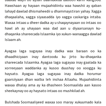
Hawshaan ay hayaan mujaahidiintu waa hawshii ay qaban
lahayd dawlad dhismaheedii u dhammaystiran yahay. Xagga
dhaqaalaha, xagga siyaasadda iyo xagga caskariga intaba.
Waxaa intaas u dheer dadka ay u shaqaynayaan oo intaas oo
hawl ah ay uhayaan waa dad aan u diyaarsanayn ku-
dhaqanka shareecada Islaamka iyo xukun-wanaagga dawlad
Islaam ah.
Ayagaa laga sugayaa inay dadka wax baraan oo ka
dhaadhiciyaan inay dantoodu ku jirto ku-dhaqanka
shareecada Islaamka. Ayagaa laga sugayaa inay gaalada ka
xorreeyaan waddanka ay kusoo duushay oo xoogga ku
haysato. Ayagaa laga sugayaa inay dadka horumar
gaarsiiyaan dhan walba leh inshaa Allaahu. Mujaahidiinta
waxaa dhalay ama ay ka dhasheen Soomaalida aan kasoo
sheekaynay oo ay haysato intaas oo mushkilad ah.
Bulshada Soomaaliyeed waxaa soo maray xukuumado kala