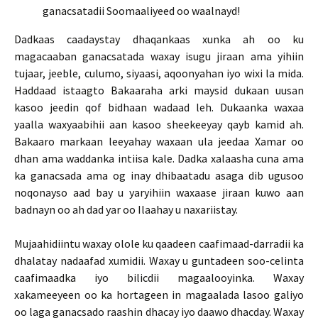
ganacsatadii Soomaaliyeed oo waalnayd!
Dadkaas caadaystay dhaqankaas xunka ah oo ku
magacaaban ganacsatada waxay isugu jiraan ama yihiin
tujaar, jeeble, culumo, siyaasi, aqoonyahan iyo wixi la mida.
Haddaad istaagto Bakaaraha arki maysid dukaan uusan
kasoo jeedin qof bidhaan wadaad leh. Dukaanka waxaa
yaalla waxyaabihii aan kasoo sheekeeyay qayb kamid ah.
Bakaaro markaan leeyahay waxaan ula jeedaa Xamar oo
dhan ama waddanka intiisa kale. Dadka xalaasha cuna ama
ka ganacsada ama og inay dhibaatadu asaga dib ugusoo
noqonayso aad bay u yaryihiin waxaase jiraan kuwo aan
badnayn oo ah dad yar oo Ilaahay u naxariistay.
Mujaahidiintu waxay olole ku qaadeen caafimaad-darradii ka
dhalatay nadaafad xumidii. Waxay u guntadeen soo-celinta
caafimaadka iyo bilicdii magaalooyinka. Waxay
xakameeyeen oo ka hortageen in magaalada lasoo galiyo
oo laga ganacsado raashin dhacay iyo daawo dhacday. Waxay