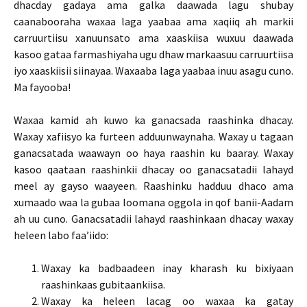
dhacday gadaya ama galka daawada lagu shubay
caanabooraha waxaa laga yaabaa ama xaqiiq ah markii
carruurtiisu xanuunsato ama xaaskiisa wuxuu daawada
kasoo gataa farmashiyaha ugu dhaw markaasuu carruurtiisa
iyo xaaskiisii siinayaa. Waxaaba laga yaabaa inuu asagu cuno.
Ma fayooba!
Waxaa kamid ah kuwo ka ganacsada raashinka dhacay.
Waxay xafiisyo ka furteen adduunwaynaha. Waxay u tagaan
ganacsatada waawayn oo haya raashin ku baaray. Waxay
kasoo qaataan raashinkii dhacay oo ganacsatadii lahayd
meel ay gayso waayeen. Raashinku hadduu dhaco ama
xumaado waa la gubaa loomana oggola in qof banii-Aadam
ah uu cuno. Ganacsatadii lahayd raashinkaan dhacay waxay
heleen labo faa’iido:
Waxay ka badbaadeen inay kharash ku bixiyaan
raashinkaas gubitaankiisa.
Waxay ka heleen lacag oo waxaa ka gatay