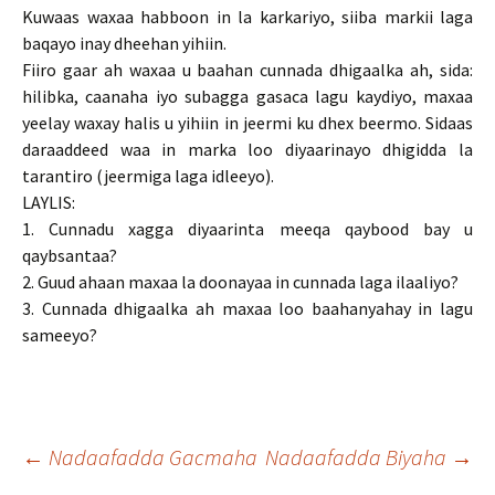
Kuwaas waxaa habboon in la karkariyo, siiba markii laga
baqayo inay dheehan yihiin.
Fiiro gaar ah waxaa u baahan cunnada dhigaalka ah, sida:
hilibka, caanaha iyo subagga gasaca lagu kaydiyo, maxaa
yeelay waxay halis u yihiin in jeermi ku dhex beermo. Sidaas
daraaddeed waa in marka loo diyaarinayo dhigidda la
tarantiro (jeermiga laga idleeyo).
LAYLIS:
1. Cunnadu xagga diyaarinta meeqa qaybood bay u
qaybsantaa?
2. Guud ahaan maxaa la doonayaa in cunnada laga ilaaliyo?
3. Cunnada dhigaalka ah maxaa loo baahanyahay in lagu
sameeyo?
Post
←
Nadaafadda Gacmaha
Nadaafadda Biyaha
→