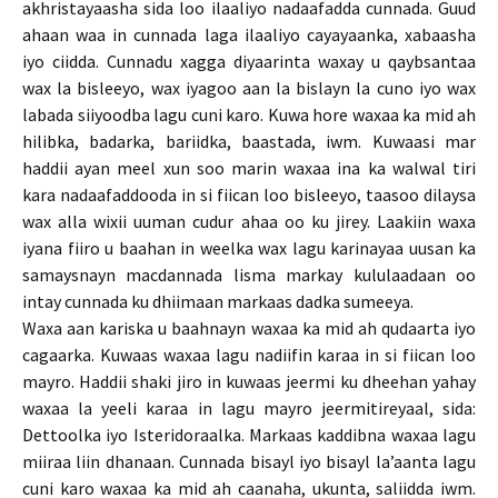
akhristayaasha sida loo ilaaliyo nadaafadda cunnada. Guud
ahaan waa in cunnada laga ilaaliyo cayayaanka, xabaasha
iyo ciidda. Cunnadu xagga diyaarinta waxay u qaybsantaa
wax la bisleeyo, wax iyagoo aan la bislayn la cuno iyo wax
labada siiyoodba lagu cuni karo. Kuwa hore waxaa ka mid ah
hilibka, badarka, bariidka, baastada, iwm. Kuwaasi mar
haddii ayan meel xun soo marin waxaa ina ka walwal tiri
kara nadaafaddooda in si fiican loo bisleeyo, taasoo dilaysa
wax alla wixii uuman cudur ahaa oo ku jirey. Laakiin waxa
iyana fiiro u baahan in weelka wax lagu karinayaa uusan ka
samaysnayn macdannada lisma markay kululaadaan oo
intay cunnada ku dhiimaan markaas dadka sumeeya.
Waxa aan kariska u baahnayn waxaa ka mid ah qudaarta iyo
cagaarka. Kuwaas waxaa lagu nadiifin karaa in si fiican loo
mayro. Haddii shaki jiro in kuwaas jeermi ku dheehan yahay
waxaa la yeeli karaa in lagu mayro jeermitireyaal, sida:
Dettoolka iyo Isteridoraalka. Markaas kaddibna waxaa lagu
miiraa liin dhanaan. Cunnada bisayl iyo bisayl la’aanta lagu
cuni karo waxaa ka mid ah caanaha, ukunta, saliidda iwm.