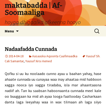
Skip
maktabadda | Af-
to
Soomaaliga
content
hoyga dhigaalka afkeenna hooyo
Search
Menu
for:
Nadaafadda Cunnada
2014-04-18
Aasaaska Aqoonta Caafimaadka
Yuusuf Sh.
Cali Samantar
,
Yuusuf Xirsi Axmed
Qofku si uu ku noolaado cunno ayuu u baahan yahay, hase
ahaate cunnada uu cunayaa waa inay ahaataa mid habboon
xagga nooca iyo xagga tiradaba, isla mar ahaantaasna
nadiif ah. Tan ku saabsan haboonaanta cunnada meel kale
oo buuggaan ka mid ah ayaa looga faallooday. Casharkaan
danta laga leeyahay waa in wax tilmaan ah laga siiyo