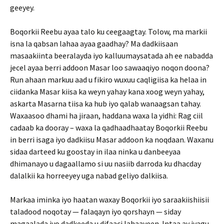
geeyey.
Boqorkii Reebu ayaa talo ku ceegaagtay. Tolow, ma markii
isna la qabsan lahaa ayaa gaadhay? Ma dadkiisaan
masaakiinta beeralayda iyo kalluumaysatada ah ee nabadda
jecel ayaa berri addoon Masar loo sawaaqiyo noqon doona?
Run ahaan markuu aad u fikiro wuxuu caqligiisa ka helaa in
ciidanka Masar kiisa ka weyn yahay kana xoog weyn yahay,
askarta Masarna tiisa ka hub iyo qalab wanaagsan tahay.
Waxaasoo dhami ha jiraan, haddana waxa la yidhi: Rag ciil
cadaab ka dooray – waxa la qadhaadhaatay Boqorkii Reebu
in berri isaga iyo dadkiisu Masar addoon ka noqdaan. Waxanu
sidaa darteed ku goostay in ilaa ninka u danbeeyaa
dhimanayo u dagaallamo si uu nasiib darroda ku dhacday
dalalkii ka horreeyey uga nabad geliyo dalkiisa.
Markaa iminka iyo haatan waxay Boqorkii iyo saraakiishiisii
taladood noqotay — falaqayn iyo qorshayn — siday
magaalada iyo dadkeeda u difaaci lahaayeen. Intaa ay iyagu