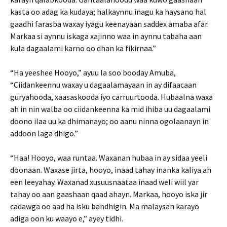
kasta oo adag ka kudaya; halkaynnu inagu ka haysano hal
gaadhi farasba waxay iyagu keenayaan saddex amaba afar.
Markaa si aynnu iskaga xajinno waa in aynnu tabaha aan
kula dagaalami karno oo dhan ka fikirnaa.”
“Ha yeeshee Hooyo,” ayuu la soo booday Amuba,
“Ciidankeennu waxay u dagaalamayaan in ay difaacaan
guryahooda, xaasaskooda iyo carruurtooda. Hubaalna waxa
ah in nin walba oo ciidankeenna ka mid ihiba uu dagaalami
doono ilaa uu ka dhimanayo; oo aanu ninna ogolaanayn in
addoon laga dhigo.”
“Haa! Hooyo, waa runtaa. Waxanan hubaa in ay sidaa yeeli
doonaan. Waxase jirta, hooyo, inaad tahay inanka kaliya ah
een leeyahay. Waxanad xusuusnaataa inaad weli wiil yar
tahay oo aan gaashaan qaad ahayn. Markaa, hooyo iska jir
cadawga oo aad ha isku bandhigin. Ma malaysan karayo
adiga oon ku waayo e,” ayey tidhi.