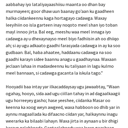
aabbahay iyo lataliyayaashiisu maanta oo dhan bay
murmayeen; goor dhaw uun baanay go’aan ku gaadheen
halka ciidankeennu kaga hortagayo cadawga. Waxay
leeyihiin oo isla garteen inay noqoto meel shan iyo toban
mayl innoo jirta. Bal eeg, meeshu waa meel innaga iyo
cadawga ay u dhexaynayso meel biyo fadhiisin ah oo dhiiqo
ah; si ay ugu adkaato gaadhi farasyada cadawga in ay ka soo
gudbaan. Bal, haba ahaatee, haddaanu cadawga na soo
gaadhi karayn sidee baannu anagu u gaadhaynaa. Waxaan
jeclaan lahaa in madaxdeennu ku taliyaan in lagu kulmo
meel bannaan, si cadawga gacanta la iskula tago.”
Hooyadii baa intay yar ilkacaddaysay ugu jawaabtay, “Waan
ogahay, hooyo, sida aad ugu ciillan tahay in ad dagaalkaagii
ugu horreeyey gasho; hase yeeshee, ciidanka Masar oo
keenna ka xoog weyn awgeed, waxa habboon oo dhib yar in
aynnu magaallada ku difaacno ciidan yar, halkaynnu inagu
weerarka ka bilaabi lahayn. Waxa jirta in aynaan u bir dhigi
karayn qalabkooda. Gantaalahoodu waa kuwo gaashaan