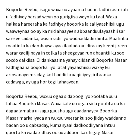
Boqorkii Reebu, isagu waxa uu ayaama badan fadhi rasmi ah
u fadhiyey barsad weyn oo gurigiisa weyn ku taal. Waxa
halkaa hareeraha ka fadhiyey boqorka la taliyaashiisii ugu
waaweynaa oo ay ka mid ahaayeen abbaanduulayaashii sar
sare ee ciidanka, wasiirradii iyo wadaaddadii diinta. Maalinba
maalinta ka dambaysa ayaa ilaalada uu diraa ay keeni jireen
warar xaqiijinaya in colka la sheegayaa run ahaantii ku soo
socdo dalkiisa. Ciidankaasina yahay ciidankii Boqorka Masar.
Fadhigaana boqorka iyo lataliyayaashiisu waxay ku
arinsanayeen siday, kol haddii la xaqiijiyey jiritaanka
cadawga, ay uga hor tegi lahaayeen.
Boqorka Reebu, wuxuu ogaa sida xoog iyo xoolaba uu u
lahaa Boqorka Masar. Waxa kale uu ogaa sida goobta uu ka
dagaalamaba u isagu guusha ugu qaadanayey. Boqorka
Masar marka iyada ah wuxuu weerar ku soo jiiday waddanno
badan oo u qabsaday, kumanyaal dadkoodiiyana intuu
qoorta ka wada xidhay oo uu addoon ka dhigay, Masar