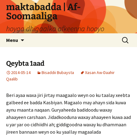
Skip
maktabadda | Af-
to
Soomaaliga
content
hoyga dhigaalka afkeenna hooyo
Search
Menu
for:
Qeybta 1aad
2014-05-14
Bisaddii Bubaysta
Xasan Aw-Daahir
Qaalib
Beri ayaa waxa jiri jirtay maagaalo weyn oo ku taalay xeebta
galbeed ee badda Kasbiyan. Magaalo may ahayn sida kuwa
aynu maanta naqaan. Guryaheeda badidoodu waxay
ahaayeen carshaan. Jidadkooduna waxay ahaayeen kuwa aad
u yar yar oo cidhiidhi ah; giddigoodna waxay ku dhammaan
jireen bannaan weyn oo ku yaallay magaalada