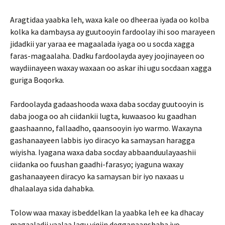
Aragtidaa yaabka leh, waxa kale oo dheeraa iyada oo kolba
kolka ka dambaysa ay guutooyin fardoolay ihi soo marayeen
jidadkii yar yaraa ee magaalada iyaga oo u socda xagga
faras-magaalaha. Dadku fardoolayda ayey joojinayeen oo
waydiinayeen waxay waxaan oo askar ihi ugu socdaan xagga
guriga Boqorka.
Fardoolayda gadaashooda waxa daba socday guutooyin is
daba jooga oo ah ciidankii lugta, kuwaasoo ku gaadhan
gaashaanno, fallaadho, qaansooyin iyo warmo. Waxayna
gashanaayeen labbis iyo diracyo ka samaysan haragga
wiyisha. Iyagana waxa daba socday abbaanduulayaashii
ciidanka oo fuushan gaadhi-farasyo; iyaguna waxay
gashanaayeen diracyo ka samaysan bir iyo naxaas u
dhalaalaya sida dahabka.
Tolow waa maxay isbeddelkan la yaabka leh ee ka dhacay
magaaladii yaalaa lagu yiqiin degganaanshaha iyo