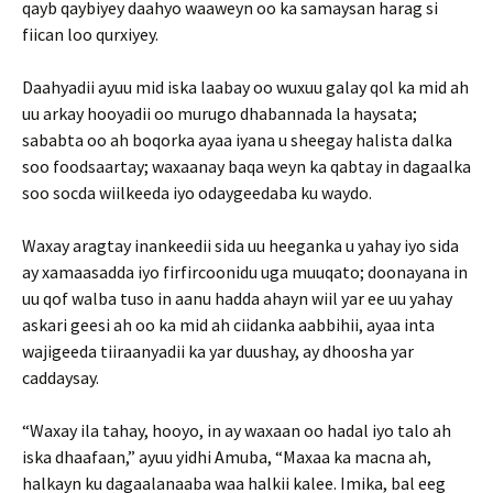
qayb qaybiyey daahyo waaweyn oo ka samaysan harag si
fiican loo qurxiyey.
Daahyadii ayuu mid iska laabay oo wuxuu galay qol ka mid ah
uu arkay hooyadii oo murugo dhabannada la haysata;
sababta oo ah boqorka ayaa iyana u sheegay halista dalka
soo foodsaartay; waxaanay baqa weyn ka qabtay in dagaalka
soo socda wiilkeeda iyo odaygeedaba ku waydo.
Waxay aragtay inankeedii sida uu heeganka u yahay iyo sida
ay xamaasadda iyo firfircoonidu uga muuqato; doonayana in
uu qof walba tuso in aanu hadda ahayn wiil yar ee uu yahay
askari geesi ah oo ka mid ah ciidanka aabbihii, ayaa inta
wajigeeda tiiraanyadii ka yar duushay, ay dhoosha yar
caddaysay.
“Waxay ila tahay, hooyo, in ay waxaan oo hadal iyo talo ah
iska dhaafaan,” ayuu yidhi Amuba, “Maxaa ka macna ah,
halkayn ku dagaalanaaba waa halkii kalee. Imika, bal eeg