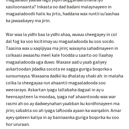
xasiloonaanta? Inkasta oo dad badani malaynayeen in
magaaladoodii halis ku jirto, haddana wax runtii su’aashaa
ka jawaabayey ma jirin.
War waa la yidhi baa la yidhi ahaa, wuxuu sheegayey in col
dal fog ka soo kicitimay uu magaaladooda ku soo socdo.
Taasina wax u xaqiijiyaa ma jirin; waxayna sahadinayeen in
colkaasi awaashu meel kale foodda u saarto oo Ilaahay
magaaladooda uga duwo. Waxase aad u yaab galiyey
askartoodan jidadka socota ee xagga guriga boqorka u
sunsumaysa. Waxaana dadkii ku dhalatay shaki ah: in malaha
colka la sheegayaa run ahaantii magaaladooda soo
weerarayo. Askartan iyagu lallabaha dagaal in ay u
heensaysteen la moodaa, iyaga naf ahaantoodu wax war
rasmi ah oo ay dadweynahan yaabban ku kordhinayeen ma
jirin; sababta oo ah iyaga laftooda ayaan ka warqabin. Amar
ayey qabeen kaliya in ay bannaanka guriga boqorka ku soo
hor ururaan.