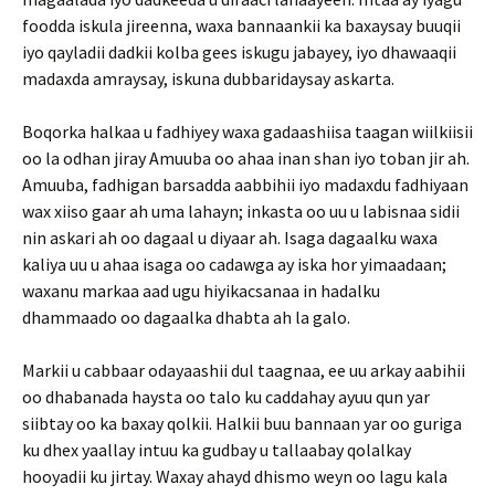
foodda iskula jireenna, waxa bannaankii ka baxaysay buuqii
iyo qayladii dadkii kolba gees iskugu jabayey, iyo dhawaaqii
madaxda amraysay, iskuna dubbaridaysay askarta.
Boqorka halkaa u fadhiyey waxa gadaashiisa taagan wiilkiisii
oo la odhan jiray Amuuba oo ahaa inan shan iyo toban jir ah.
Amuuba, fadhigan barsadda aabbihii iyo madaxdu fadhiyaan
wax xiiso gaar ah uma lahayn; inkasta oo uu u labisnaa sidii
nin askari ah oo dagaal u diyaar ah. Isaga dagaalku waxa
kaliya uu u ahaa isaga oo cadawga ay iska hor yimaadaan;
waxanu markaa aad ugu hiyikacsanaa in hadalku
dhammaado oo dagaalka dhabta ah la galo.
Markii u cabbaar odayaashii dul taagnaa, ee uu arkay aabihii
oo dhabanada haysta oo talo ku caddahay ayuu qun yar
siibtay oo ka baxay qolkii. Halkii buu bannaan yar oo guriga
ku dhex yaallay intuu ka gudbay u tallaabay qolalkay
hooyadii ku jirtay. Waxay ahayd dhismo weyn oo lagu kala