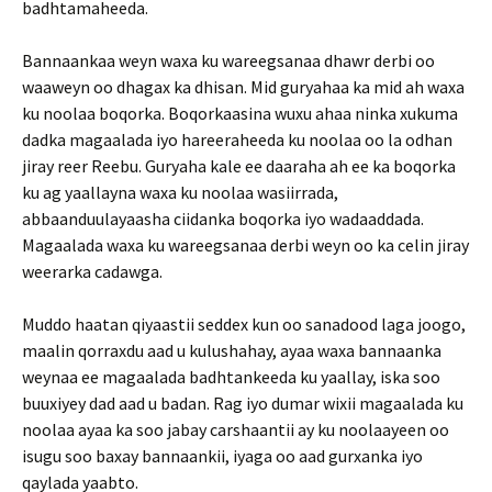
badhtamaheeda.
Bannaankaa weyn waxa ku wareegsanaa dhawr derbi oo
waaweyn oo dhagax ka dhisan. Mid guryahaa ka mid ah waxa
ku noolaa boqorka. Boqorkaasina wuxu ahaa ninka xukuma
dadka magaalada iyo hareeraheeda ku noolaa oo la odhan
jiray reer Reebu. Guryaha kale ee daaraha ah ee ka boqorka
ku ag yaallayna waxa ku noolaa wasiirrada,
abbaanduulayaasha ciidanka boqorka iyo wadaaddada.
Magaalada waxa ku wareegsanaa derbi weyn oo ka celin jiray
weerarka cadawga.
Muddo haatan qiyaastii seddex kun oo sanadood laga joogo,
maalin qorraxdu aad u kulushahay, ayaa waxa bannaanka
weynaa ee magaalada badhtankeeda ku yaallay, iska soo
buuxiyey dad aad u badan. Rag iyo dumar wixii magaalada ku
noolaa ayaa ka soo jabay carshaantii ay ku noolaayeen oo
isugu soo baxay bannaankii, iyaga oo aad gurxanka iyo
qaylada yaabto.