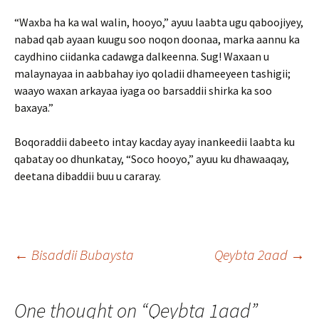
“Waxba ha ka wal walin, hooyo,” ayuu laabta ugu qaboojiyey,
nabad qab ayaan kuugu soo noqon doonaa, marka aannu ka
caydhino ciidanka cadawga dalkeenna. Sug! Waxaan u
malaynayaa in aabbahay iyo qoladii dhameeyeen tashigii;
waayo waxan arkayaa iyaga oo barsaddii shirka ka soo
baxaya.”
Boqoraddii dabeeto intay kacday ayay inankeedii laabta ku
qabatay oo dhunkatay, “Soco hooyo,” ayuu ku dhawaaqay,
deetana dibaddii buu u cararay.
Post
←
Bisaddii Bubaysta
Qeybta 2aad
→
navigation
One thought on “
Qeybta 1aad
”