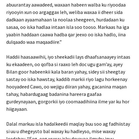
abuurantay aawadeed, waxaan habeen walba ku riyoodaa
riyooyin xun oo argaggax leh, weliba waxaa ii dheer sida
dadkaan ayaamahaan la noolaa sheegeen, hurdadaan ku
sasaa, oo iska hadlaa intaan isla soo tooso. Markaas ha iga
yaabin haddaan caawa hadba qar jeexo oo iska hadlo, iina
dulqaado waa maqaadiire.”
Haddii haasaawihii, iyo sheekadii lays dhaafsanaayey intaas
ku ekaadeen, oo qofba si raaxo leh doc ugu gam’ay, ayey
Bilan goor habeenkii kala baran yahay, sidey sii sheegtay
sastay oo iska hawstay, kaddib markii riyo lagu horkeenay
hooyadeed Cawo, oo wejigu diiran yahay, gacanina maqan
tahay, habardugaag badanina hareera gaafaa
gurdeynayaan, gorgorkii iyo coomaadihiina ilme yar ku hor
hiigayaan.
Dalal markuu isla hadalkeedii maqlay buu soo ag fadhiistay
si uu u dhegeysto bal waxay ku hadleyso, mise waxay
leedahay, “Eeg, eeg wuxuu isku deyayaa ilmuhu inuu