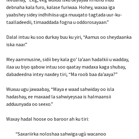
debnaha kala furo, kalase furiwaa. Hohey, waxaa iga
yaabshey sidey indhihiisa uga muuqato tagtada uur-ku-
taalladeedii, timaaddada fogna u oddorosayaan.”
Dalal intuu ku soo durkay buu ku yiri, “Aamus oo sheydaanka
iska naar.”
Mey aammusine, sidii bey kala go’ la’aan hadalkii u wadday,
ilaa uu biyo qabow intuu soo qaatay madaxa kaga shubay,
dabadeedna intey naxdey tiri, “Ma roob baa da’aaya?”
Wuxuu ugu jawaabay, “Maya e waad sahwiday oo isla
hadashay, ee maxaad la sahwiyeysaa is halmaansii
adduunyada oo seexo.”
Waxay hadal hoose oo baroor ah ku tiri:
“Saxariirka noloshaa sahwiga ugù wacanoo