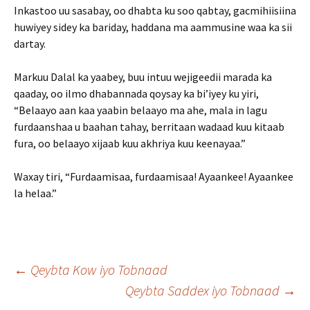
Inkastoo uu sasabay, oo dhabta ku soo qabtay, gacmihiisiina
huwiyey sidey ka bariday, haddana ma aammusine waa ka sii
dartay.
Markuu Dalal ka yaabey, buu intuu wejigeedii marada ka
qaaday, oo ilmo dhabannada qoysay ka bi’iyey ku yiri,
“Belaayo aan kaa yaabin belaayo ma ahe, mala in lagu
furdaanshaa u baahan tahay, berritaan wadaad kuu kitaab
fura, oo belaayo xijaab kuu akhriya kuu keenayaa.”
Waxay tiri, “Furdaamisaa, furdaamisaa! Ayaankee! Ayaankee
la helaa.”
Post
←
Qeybta Kow iyo Tobnaad
Qeybta Saddex iyo Tobnaad
→