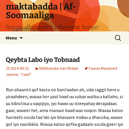
Skip
maktabadda | Af-
to
Soomaaliga
content
hoyga dhigaalka afkeenna hooyo
Search
Menu
for:
Qeybta Labo iyo Tobnaad
2014-09-22
Dhibbanaha Aan Dhalan
Faarax Maxamed
Jaamac “Cawl”
Run ahaantii qof kasta oo bani’aadan ah, sida raggii hore u
yiraahdeen, waxaa hor yaal hawl uu subax walba u kallaho, si
uu kibistiisa u xaqiijiyo, iyo hawo uu isleeyahay derajadaas
gaar, waxeer hel, ama maruun baad wax noqon. Waxaa kaloo
harreefo socda faa’ido iyo khasaare miduu u dhacoba, waase
qof iyo nasiibkiis. Waxaa kaloo qofka gadaalo socda geeri iyo