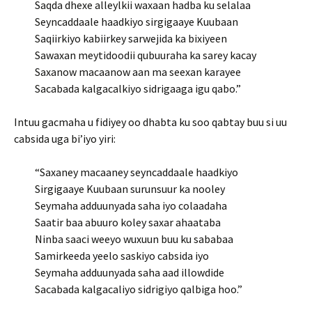
Saqda dhexe alleylkii waxaan hadba ku selalaa
Seyncaddaale haadkiyo sirgigaaye Kuubaan
Saqiirkiyo kabiirkey sarwejida ka bixiyeen
Sawaxan meytidoodii qubuuraha ka sarey kacay
Saxanow macaanow aan ma seexan karayee
Sacabada kalgacalkiyo sidrigaaga igu qabo.”
Intuu gacmaha u fidiyey oo dhabta ku soo qabtay buu si uu
cabsida uga bi’iyo yiri:
“Saxaney macaaney seyncaddaale haadkiyo
Sirgigaaye Kuubaan surunsuur ka nooley
Seymaha adduunyada saha iyo colaadaha
Saatir baa abuuro koley saxar ahaataba
Ninba saaci weeyo wuxuun buu ku sababaa
Samirkeeda yeelo saskiyo cabsida iyo
Seymaha adduunyada saha aad illowdide
Sacabada kalgacaliyo sidrigiyo qalbiga hoo.”