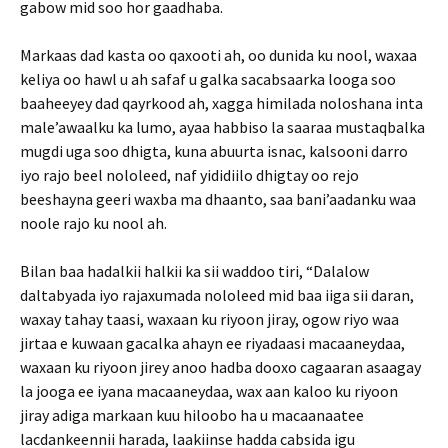
gabow mid soo hor gaadhaba.
Markaas dad kasta oo qaxooti ah, oo dunida ku nool, waxaa
keliya oo hawl u ah safaf u galka sacabsaarka looga soo
baaheeyey dad qayrkood ah, xagga himilada noloshana inta
male’awaalku ka lumo, ayaa habbiso la saaraa mustaqbalka
mugdi uga soo dhigta, kuna abuurta isnac, kalsooni darro
iyo rajo beel nololeed, naf yididiilo dhigtay oo rejo
beeshayna geeri waxba ma dhaanto, saa bani’aadanku waa
noole rajo ku nool ah.
Bilan baa hadalkii halkii ka sii waddoo tiri, “Dalalow
daltabyada iyo rajaxumada nololeed mid baa iiga sii daran,
waxay tahay taasi, waxaan ku riyoon jiray, ogow riyo waa
jirtaa e kuwaan gacalka ahayn ee riyadaasi macaaneydaa,
waxaan ku riyoon jirey anoo hadba dooxo cagaaran asaagay
la jooga ee iyana macaaneydaa, wax aan kaloo ku riyoon
jiray adiga markaan kuu hiloobo ha u macaanaatee
lacdankeennii harada, laakiinse hadda cabsida igu