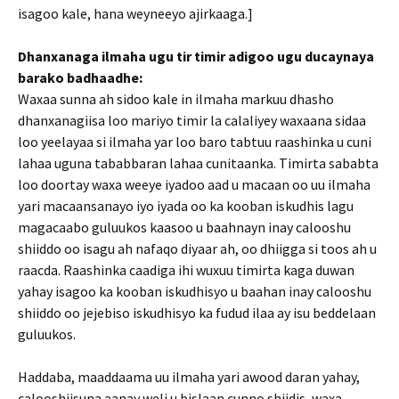
isagoo kale, hana weyneeyo ajirkaaga.]
Dhanxanaga ilmaha ugu tir timir adigoo ugu ducaynaya
barako badhaadhe:
Waxaa sunna ah sidoo kale in ilmaha markuu dhasho
dhanxanagiisa loo mariyo timir la calaliyey waxaana sidaa
loo yeelayaa si ilmaha yar loo baro tabtuu raashinka u cuni
lahaa uguna tababbaran lahaa cunitaanka. Timirta sababta
loo doortay waxa weeye iyadoo aad u macaan oo uu ilmaha
yari macaansanayo iyo iyada oo ka kooban iskudhis lagu
magacaabo guluukos kaasoo u baahnayn inay calooshu
shiiddo oo isagu ah nafaqo diyaar ah, oo dhiigga si toos ah u
raacda. Raashinka caadiga ihi wuxuu timirta kaga duwan
yahay isagoo ka kooban iskudhisyo u baahan inay calooshu
shiiddo oo jejebiso iskudhisyo ka fudud ilaa ay isu beddelaan
guluukos.
Haddaba, maaddaama uu ilmaha yari awood daran yahay,
calooshiisuna aanay weli u bislaan cunno shiidis, waxa