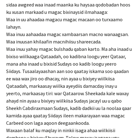
sidaa awgeed waa inaad maanka ku haysaa qodobadan hoos
ku xusan markaad u magac bixinaysid ilmahaaga:
Waa in uu ahaadaa magacu magac macaan oo turxaamo
lahayn.
Waa inuu aahaadaa magac xambaarsan macno wanaagsan.
Waa inuusan khilaafin macnihiisu shareecada.
Waa inuu yahay magac bulshadu qaban karto. Ma aha inaad u
bixiso wiilkaaga Qataadah, oo kadibna loogu yeer Qataar,
mana aha inaad u bixisid Sudays oo kadib loogu yeero
Siidays. Tusaalayaashan aan soo qaatay iskama soo qaadan
ee waa wax jiro oo dhacay, nin ayaa u bixiyey wiilkiisa
Qataadah, markaasay wiilka ayeydiis damacday inay u
yeerto, markaasay tiri: war Qataarow. Sheekada kale waxay
ahayd nin ayaa u bixiyey wiilkiisa Sudays jacayl uu u qabo
Sheekh Cabdiraxmaan Sudays, kadib dadkii uu la noolaa qaar
kamida ayaa qaatay Siidays ileen makarayaan waa magac
Carbeed oon laga aqoon deegaankooda.
Waxaan balaf ku maqlay in ninkii isaga ahaa wiilkiisii
dambena u bixiyey Shuraym. Tolow maxay isagana ugu