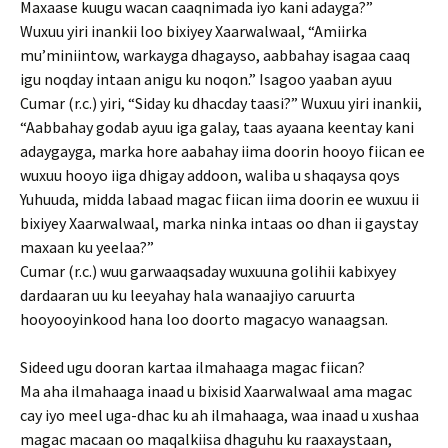
Maxaase kuugu wacan caaqnimada iyo kani adayga?”
Wuxuu yiri inankii loo bixiyey Xaarwalwaal, “Amiirka
mu’miniintow, warkayga dhagayso, aabbahay isagaa caaq
igu noqday intaan anigu ku noqon.” Isagoo yaaban ayuu
Cumar (r.c.) yiri, “Siday ku dhacday taasi?” Wuxuu yiri inankii,
“Aabbahay godab ayuu iga galay, taas ayaana keentay kani
adaygayga, marka hore aabahay iima doorin hooyo fiican ee
wuxuu hooyo iiga dhigay addoon, waliba u shaqaysa qoys
Yuhuuda, midda labaad magac fiican iima doorin ee wuxuu ii
bixiyey Xaarwalwaal, marka ninka intaas oo dhan ii gaystay
maxaan ku yeelaa?”
Cumar (r.c.) wuu garwaaqsaday wuxuuna golihii kabixyey
dardaaran uu ku leeyahay hala wanaajiyo caruurta
hooyooyinkood hana loo doorto magacyo wanaagsan.
Sideed ugu dooran kartaa ilmahaaga magac fiican?
Ma aha ilmahaaga inaad u bixisid Xaarwalwaal ama magac
cay iyo meel uga-dhac ku ah ilmahaaga, waa inaad u xushaa
magac macaan oo maqalkiisa dhaguhu ku raaxaystaan,