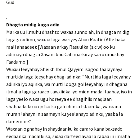
Gud
.
Dhagta midig kaga adin
Marka uu ilmuhu dhashto waxaa sunno ah, in dhagta midig
lagaga adimo, waxaa laga wariyey Abuu Raafic (Alle haka
raali ahaadee): [Waxaan arkay Rasuulka (s.c.w) oo ku
adimaya dhagta Xasan ibnu Cali markii ay saa u umushay
Faadumo.]
Wuxuu leeyahay Sheikh Ibnul Qayyim isagoo faalaynaya
murtida laga leeyahay dhag-adinka: “Murtida laga leeyahay
adinka iyo aqinka, wa murti looga golleeyahay in dhagaha
ilmaha lagu garaaco tawxiidka iyo midnimada Ilaahay, iyo in
laga yeelo waxa ugu horeeya ee dhagihiis maqlaan
shahaadada uu qofku ku galo diinta Islaamka, waxaana
muran lahayn in saamayn ku yeelanayo adinku, yaaba la
dareemine.”
Waxaan ognahay in shaydaanku ka cararo kana baxsado
eedaanka maqalkiisa, sidaa darteed ayaa la rabaa in ilmaha