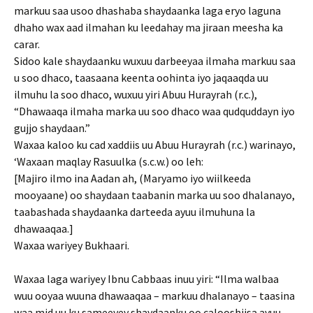
markuu saa usoo dhashaba shaydaanka laga eryo laguna
dhaho wax aad ilmahan ku leedahay ma jiraan meesha ka
carar.
Sidoo kale shaydaanku wuxuu darbeeyaa ilmaha markuu saa
u soo dhaco, taasaana keenta oohinta iyo jaqaaqda uu
ilmuhu la soo dhaco, wuxuu yiri Abuu Hurayrah (r.c.),
“Dhawaaqa ilmaha marka uu soo dhaco waa qudquddayn iyo
gujjo shaydaan.”
Waxaa kaloo ku cad xaddiis uu Abuu Hurayrah (r.c.) warinayo,
‘Waxaan maqlay Rasuulka (s.c.w.) oo leh:
[Majiro ilmo ina Aadan ah, (Maryamo iyo wiilkeeda
mooyaane) oo shaydaan taabanin marka uu soo dhalanayo,
taabashada shaydaanka darteeda ayuu ilmuhuna la
dhawaaqaa.]
Waxaa wariyey Bukhaari.
Waxaa laga wariyey Ibnu Cabbaas inuu yiri: “Ilma walbaa
wuu ooyaa wuuna dhawaaqaa – markuu dhalanayo – taasina
waa mid uu ku sameeyey shaydaanku oo calooshiisa ayuu