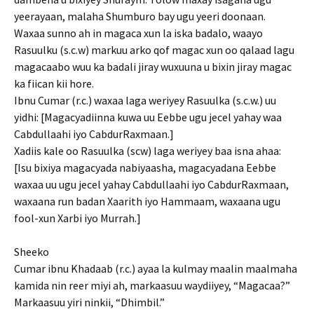
yeerayaan, malaha Shumburo bay ugu yeeri doonaan.
Waxaa sunno ah in magaca xun la iska badalo, waayo
Rasuulku (s.c.w) markuu arko qof magac xun oo qalaad lagu
magacaabo wuu ka badali jiray wuxuuna u bixin jiray magac
ka fiican kii hore.
Ibnu Cumar (r.c.) waxaa laga weriyey Rasuulka (s.c.w.) uu
yidhi: [Magacyadiinna kuwa uu Eebbe ugu jecel yahay waa
Cabdullaahi iyo CabdurRaxmaan.]
Xadiis kale oo Rasuulka (scw) laga weriyey baa isna ahaa:
[Isu bixiya magacyada nabiyaasha, magacyadana Eebbe
waxaa uu ugu jecel yahay Cabdullaahi iyo CabdurRaxmaan,
waxaana run badan Xaarith iyo Hammaam, waxaana ugu
fool-xun Xarbi iyo Murrah.]
Sheeko
Cumar ibnu Khadaab (r.c.) ayaa la kulmay maalin maalmaha
kamida nin reer miyi ah, markaasuu waydiiyey, “Magacaa?”
Markaasuu yiri ninkii, “Dhimbil.”