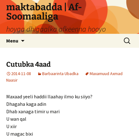
Skip
maktabadda | Af-
to
Soomaaliga
content
hoyga dhigaalka afkeenna hooyo
Search
Menu
for:
Cutubka 4aad
2014-11-08
Barbaarinta Ubadka
Maxamuud Axmad
Naasir
Maxaad yeeli haddii Ilaahay ilmo ku siiyo?
Dhagaha kaga adin
Dhab xanaga timir u mari
U wan qal
U xiir
U magac bixi