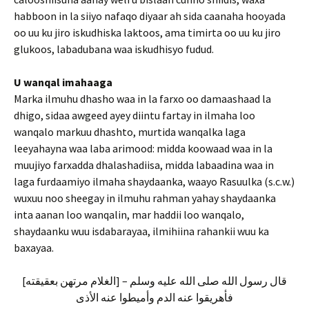
habboon in la siiyo nafaqo diyaar ah sida caanaha hooyada
oo uu ku jiro iskudhiska laktoos, ama timirta oo uu ku jiro
glukoos, labadubana waa iskudhisyo fudud.
U wanqal imahaaga
Marka ilmuhu dhasho waa in la farxo oo damaashaad la
dhigo, sidaa awgeed ayey diintu fartay in ilmaha loo
wanqalo markuu dhashto, murtida wanqalka laga
leeyahayna waa laba arimood: midda koowaad waa in la
muujiyo farxadda dhalashadiisa, midda labaadina waa in
laga furdaamiyo ilmaha shaydaanka, waayo Rasuulka (s.c.w.)
wuxuu noo sheegay in ilmuhu rahman yahay shaydaanka
inta aanan loo wanqalin, mar haddii loo wanqalo,
shaydaanku wuu isdabarayaa, ilmihiina rahankii wuu ka
baxayaa.
[قال رسول الله صلى الله عليه وسلم – [الغلام مرتهن بعقيقته
فأهريقوا عنه الدم وأميطوا عنه الأذى