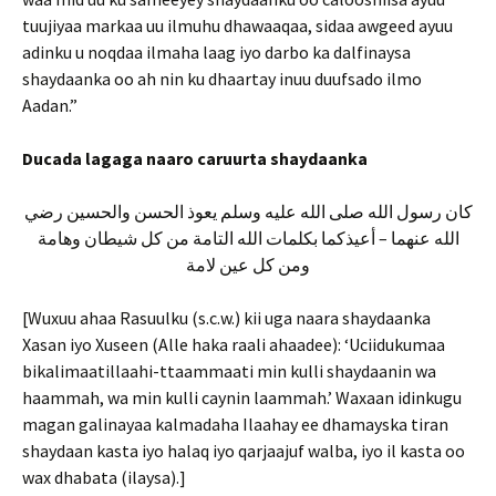
tuujiyaa markaa uu ilmuhu dhawaaqaa, sidaa awgeed ayuu
adinku u noqdaa ilmaha laag iyo darbo ka dalfinaysa
shaydaanka oo ah nin ku dhaartay inuu duufsado ilmo
Aadan.”
Ducada lagaga naaro caruurta shaydaanka
كان رسول الله صلى الله عليه وسلم يعوذ الحسن والحسين رضي
الله عنهما – أعيذكما بكلمات الله التامة من كل شيطان وهامة
ومن كل عين لامة
[Wuxuu ahaa Rasuulku (s.c.w.) kii uga naara shaydaanka
Xasan iyo Xuseen (Alle haka raali ahaadee): ‘Uciidukumaa
bikalimaatillaahi-ttaammaati min kulli shaydaanin wa
haammah, wa min kulli caynin laammah.’ Waxaan idinkugu
magan galinayaa kalmadaha Ilaahay ee dhamayska tiran
shaydaan kasta iyo halaq iyo qarjaajuf walba, iyo il kasta oo
wax dhabata (ilaysa).]