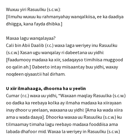
Wuxuu yiri Rasuulku (s.c.w.):
[Ilmuhu wuxuu ku rahmanyahay wanqalkiisa, ee ka daadiya
dhiigga, kana fayda dhibka.]
Maxaa lagu wanqalayaa?
Cali bin Abii Daalib (r.c.) waxa laga weriyey inu Rasuulku
(s.c.w.) Xasan ugu wanqalay ri dabeetana uu yidhi:
[Faadumooy madaxa ka xiir, sadaqayso timihiisa muggood
oo qalin ah.] Dabeeto intay miisaantay buu yidhi, waxay
noqdeen qiyaastii hal dirham.
U xiir ilmahaaga, dhoorna ha u yeelin
Cumar (r.c.) waxa uu yidhi, “Waxaan maqlay Rasuulka (s.c.w.)
oo dadka ka reebaya kolka ay ilmaha madaxa ka xiirayaan
inay dhoor u yeelaan, waxaana uu yidhi: [Ama ka wada xiira
ama u wada daaya]. Dhoorka waxaa uu Rasuulku (s.c.w.) ku
tilmaamay timaha lagu reebayo madaxa fooddiisa ama
labada dhafoor mid. Waxaa la weriyey in Rasuulku (s.c.w.)