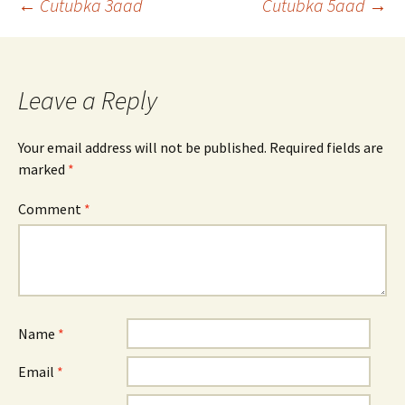
Post
←
Cutubka 3aad
Cutubka 5aad
→
navigation
Leave a Reply
Your email address will not be published.
Required fields are
marked
*
Comment
*
Name
*
Email
*