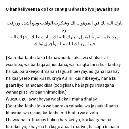
U hanbaliyeenta qofka cunug u dhasho iyo jawaabtiisa
بارك الله لك في الموهوب لك وشكرت الواهب وبلغ أشده ورزقت
بره
ويرد عليه المهنأ فيقول – بارك الله لك وبارك عليك وجزاك الله
خيرا ورزقك الله مثله وأجزل ثوابك
[Baarakallaahu laka fil mawhuubi laka, wa shakartal
waahiba, wa ballaqa ashuddahu, wa rusiqta birrahu. Ilaahay
ha kuu barakeeyo ilmahan laguu hibeeyay, adigana Ilaahay
ha kaa yeelo mid ku shukriya Allihii kuu hibeeyey, hana ku
gaarsiiyo hanaqaadkiisa (xoogiisa), ha lagugu irsaaqana
wanaagiisa iyo baarinimadiisa.]
Wuxuu ugu jawaabayaa waalidka ilmaha dhalay,
[Baarakallaahu laka wa baaraka calayka wa jazaakallaahu
khayraa, wa rasaqakallaahu mithlahu wa ajzala
thawaabaka. Ilaahay hakuu barakeeyo, korkaagana ha
barakeeyo, khayrna ha kugu abaal mariyo, ha kugu irsaaqo