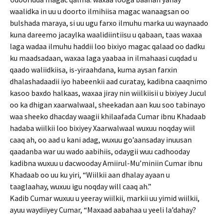
waalidka in uu u doorto ilmihiisa magac wanaagsan oo
bulshada maraya, si uu ugu farxo ilmuhu marka uu waynaado
kuna dareemo jacaylka waalidiintiisu u qabaan, taas waxaa
laga wadaa ilmuhu haddii loo bixiyo magac qalaad oo dadku
ku maadsadaan, waxaa laga yaabaa in ilmahaasi cuqdad u
qaado waliidkiisa, is-yiraahdana, kuma aysan farxin
dhalashadaadii iyo habeenkii aad curatay, kadibna caaqnimo
kasoo baxdo halkaas, waxaa jiray nin wiilkiisii u bixiyey Jucul
oo ka dhigan xaarwalwaal, sheekadan aan kuu soo tabinayo
waa sheeko dhacday waagii khilaafada Cumar ibnu Khadaab
hadaba wiilkii loo bixiyey Xaarwalwaal wuxuu noqday wiil
caaq ah, oo aad u kani adag, wuxuu go’aansaday inuusan
qaadanba war uu wado aabihiis, odaygii wuu cadhooday
kadibna wuxuu u dacwooday Amiirul-Mu’miniin Cumar ibnu
Khadaab oo uu ku yiri, “Wiilkii aan dhalay ayaan u
taaglaahay, wuxuu igu noqday will caaq ah.”
Kadib Cumar wuxuu u yeeray wiilkii, markii uu yimid wiilkii,
ayuu waydiiyey Cumar, “Maxaad aabahaa u yeeli la’dahay?