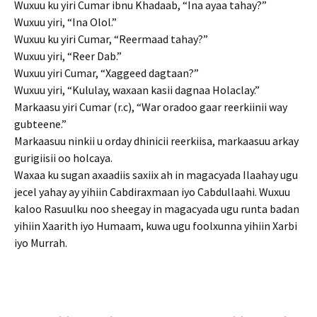
Wuxuu ku yiri Cumar ibnu Khadaab, “Ina ayaa tahay?”
Wuxuu yiri, “Ina Olol.”
Wuxuu ku yiri Cumar, “Reermaad tahay?”
Wuxuu yiri, “Reer Dab.”
Wuxuu yiri Cumar, “Xaggeed dagtaan?”
Wuxuu yiri, “Kululay, waxaan kasii dagnaa Holaclay.”
Markaasu yiri Cumar (r.c), “War oradoo gaar reerkiinii way
gubteene.”
Markaasuu ninkii u orday dhinicii reerkiisa, markaasuu arkay
gurigiisii oo holcaya.
Waxaa ku sugan axaadiis saxiix ah in magacyada Ilaahay ugu
jecel yahay ay yihiin Cabdiraxmaan iyo Cabdullaahi. Wuxuu
kaloo Rasuulku noo sheegay in magacyada ugu runta badan
yihiin Xaarith iyo Humaam, kuwa ugu foolxunna yihiin Xarbi
iyo Murrah.