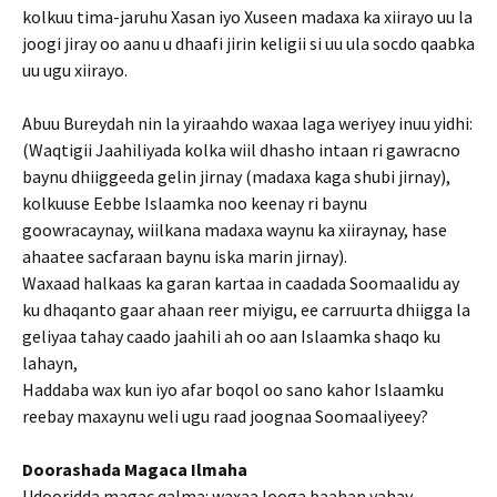
kolkuu tima-jaruhu Xasan iyo Xuseen madaxa ka xiirayo uu la
joogi jiray oo aanu u dhaafi jirin keligii si uu ula socdo qaabka
uu ugu xiirayo.
Abuu Bureydah nin la yiraahdo waxaa laga weriyey inuu yidhi:
(Waqtigii Jaahiliyada kolka wiil dhasho intaan ri gawracno
baynu dhiiggeeda gelin jirnay (madaxa kaga shubi jirnay),
kolkuuse Eebbe Islaamka noo keenay ri baynu
goowracaynay, wiilkana madaxa waynu ka xiiraynay, hase
ahaatee sacfaraan baynu iska marin jirnay).
Waxaad halkaas ka garan kartaa in caadada Soomaalidu ay
ku dhaqanto gaar ahaan reer miyigu, ee carruurta dhiigga la
geliyaa tahay caado jaahili ah oo aan Islaamka shaqo ku
lahayn,
Haddaba wax kun iyo afar boqol oo sano kahor Islaamku
reebay maxaynu weli ugu raad joognaa Soomaaliyeey?
Doorashada Magaca Ilmaha
Udooridda magac qalma: waxaa looga baahan yahay