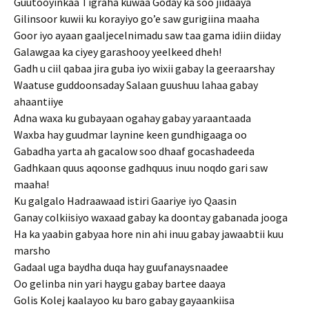
Guutooyinkaa Tigraha kuwaa Goday ka soo jiidaaya
Gilinsoor kuwii ku korayiyo go’e saw gurigiina maaha
Goor iyo ayaan gaaljecelnimadu saw taa gama idiin diiday
Galawgaa ka ciyey garashooy yeelkeed dheh!
Gadh u ciil qabaa jira guba iyo wixii gabay la geeraarshay
Waatuse guddoonsaday Salaan guushuu lahaa gabay
ahaantiiye
Adna waxa ku gubayaan ogahay gabay yaraantaada
Waxba hay guudmar laynine keen gundhigaaga oo
Gabadha yarta ah gacalow soo dhaaf gocashadeeda
Gadhkaan quus aqoonse gadhquus inuu noqdo gari saw
maaha!
Ku galgalo Hadraawaad istiri Gaariye iyo Qaasin
Ganay colkiisiyo waxaad gabay ka doontay gabanada jooga
Ha ka yaabin gabyaa hore nin ahi inuu gabay jawaabtii kuu
marsho
Gadaal uga baydha duqa hay guufanaysnaadee
Oo gelinba nin yari haygu gabay bartee daaya
Golis Kolej kaalayoo ku baro gabay gayaankiisa