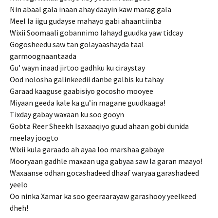
Nin abaal gala inaan ahay daayin kaw marag gala
Meel la iigu gudayse mahayo gabi ahaantiinba
Wixii Soomaali gobannimo lahayd guudka yaw tidcay
Gogosheedu saw tan golayaashayda taal
garmoognaantaada
Gu’ wayn inaad jirtoo gadhku ku ciraystay
Ood nolosha galinkeedii danbe galbis ku tahay
Garaad kaaguse gaabisiyo gocosho mooyee
Miyaan geeda kale ka gu’in magane guudkaaga!
Tixday gabay waxaan ku soo gooyn
Gobta Reer Sheekh Isaxaaqiyo guud ahaan gobi dunida
meelay joogto
Wixii kula garaado ah ayaa loo marshaa gabaye
Mooryaan gadhle maxaan uga gabyaa saw la garan maayo!
Waxaanse odhan gocashadeed dhaaf waryaa garashadeed
yeelo
Oo ninka Xamar ka soo geeraarayaw garashooy yeelkeed
dheh!