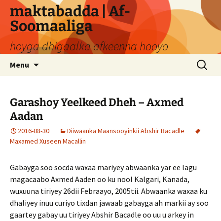
Skip
maktabadda | Af-
to
Soomaaliga
content
hoyga dhigaalka afkeenna hooyo
Search
Menu
for:
Garashoy Yeelkeed Dheh – Axmed
Aadan
2016-08-30
Diiwaanka Maansooyinkii Abshir Bacadle
Maxamed Xuseen Macallin
Gabayga soo socda waxaa mariyey abwaanka yar ee lagu
magacaabo Axmed Aaden oo ku nool Kalgari, Kanada,
wuxuuna tiriyey 26dii Febraayo, 2005tii. Abwaanka waxaa ku
dhaliyey inuu curiyo tixdan jawaab gabayga ah markii ay soo
gaartey gabay uu tiriyey Abshir Bacadle oo uu u arkey in