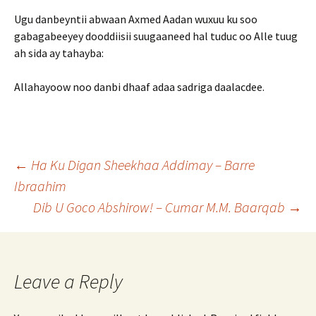
Ugu danbeyntii abwaan Axmed Aadan wuxuu ku soo
gabagabeeyey dooddiisii suugaaneed hal tuduc oo Alle tuug
ah sida ay tahayba:
Allahayoow noo danbi dhaaf adaa sadriga daalacdee.
Post
←
Ha Ku Digan Sheekhaa Addimay – Barre
Ibraahim
Dib U Goco Abshirow! – Cumar M.M. Baarqab
→
navigation
Leave a Reply