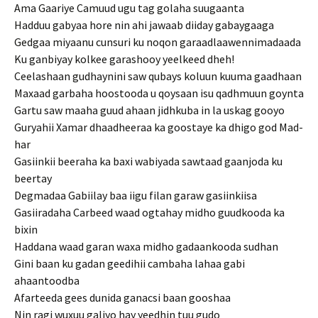
Ama Gaariye Camuud ugu tag golaha suugaanta
Hadduu gabyaa hore nin ahi jawaab diiday gabaygaaga
Gedgaa miyaanu cunsuri ku noqon garaadlaawennimadaada
Ku ganbiyay kolkee garashooy yeelkeed dheh!
Ceelashaan gudhaynini saw qubays koluun kuuma gaadhaan
Maxaad garbaha hoostooda u qoysaan isu qadhmuun goynta
Gartu saw maaha guud ahaan jidhkuba in la uskag gooyo
Guryahii Xamar dhaadheeraa ka goostaye ka dhigo god Mad-
har
Gasiinkii beeraha ka baxi wabiyada sawtaad gaanjoda ku
beertay
Degmadaa Gabiilay baa iigu filan garaw gasiinkiisa
Gasiiradaha Carbeed waad ogtahay midho guudkooda ka
bixin
Haddana waad garan waxa midho gadaankooda sudhan
Gini baan ku gadan geedihii cambaha lahaa gabi
ahaantoodba
Afarteeda gees dunida ganacsi baan gooshaa
Nin ragi wuxuu galiyo hay yeedhin tuu gudo