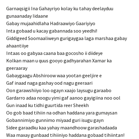
Garnaqsigii Ina Gahayriyo kolay ku tahay deelayduu
gunaanaday Iidaane
Gabay mujaahidlaha Hadraawiyo Gaariyiyo
Inta gobaad u kacay gabannada soo yeedhi!
Giddigeed Soomaaliweyn gurigaygaa laga marshaa gabay
ahaantiiye
Intaas oo gabyaa caana baa gocosho ii diideye
Kolkan maan u quus gooyo gadhyarahan Xamar ka
geeraaray
Gabaygaagu Abshiroow waa yootan geeljire e
Gaf inaad naga gashay ood nagu geeraari
Oon garawshiiyo loo ogayn xaajo laysugu garaabo
Gardarro adaa noogu yimi gaf aanoo gayigiina noo ool
Gun inaad ku tidhi guurtida reer Sheekh
Oo gob baad tihiin na odhan haddana yara gumaysan
Gobannimiyo gunnimo miyaad guri isugu gayn
Sidee garaadku kaa yahay maandhoow garashadaada
Waa maxay gunbaad tihiiniyo haddana gobaad tihiintan!