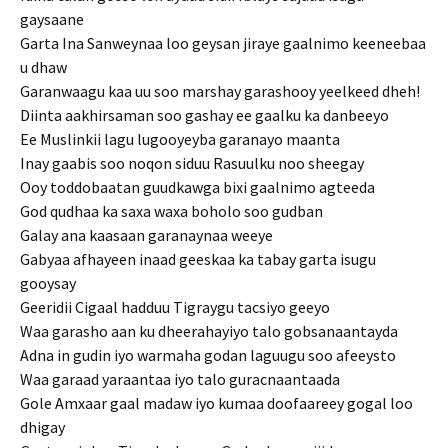
gaysaane
Garta Ina Sanweynaa loo geysan jiraye gaalnimo keeneebaa
u dhaw
Garanwaagu kaa uu soo marshay garashooy yeelkeed dheh!
Diinta aakhirsaman soo gashay ee gaalku ka danbeeyo
Ee Muslinkii lagu lugooyeyba garanayo maanta
Inay gaabis soo noqon siduu Rasuulku noo sheegay
Ooy toddobaatan guudkawga bixi gaalnimo agteeda
God qudhaa ka saxa waxa boholo soo gudban
Galay ana kaasaan garanaynaa weeye
Gabyaa afhayeen inaad geeskaa ka tabay garta isugu
gooysay
Geeridii Cigaal hadduu Tigraygu tacsiyo geeyo
Waa garasho aan ku dheerahayiyo talo gobsanaantayda
Adna in gudin iyo warmaha godan laguugu soo afeeysto
Waa garaad yaraantaa iyo talo guracnaantaada
Gole Amxaar gaal madaw iyo kumaa doofaareey gogal loo
dhigay