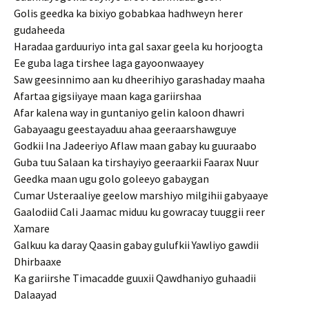
Golis geedka ka bixiyo gobabkaa hadhweyn herer
gudaheeda
Haradaa garduuriyo inta gal saxar geela ku horjoogta
Ee guba laga tirshee laga gayoonwaayey
Saw geesinnimo aan ku dheerihiyo garashaday maaha
Afartaa gigsiiyaye maan kaga gariirshaa
Afar kalena way in guntaniyo gelin kaloon dhawri
Gabayaagu geestayaduu ahaa geeraarshawguye
Godkii Ina Jadeeriyo Aflaw maan gabay ku guuraabo
Guba tuu Salaan ka tirshayiyo geeraarkii Faarax Nuur
Geedka maan ugu golo goleeyo gabaygan
Cumar Usteraaliye geelow marshiyo milgihii gabyaaye
Gaalodiid Cali Jaamac miduu ku gowracay tuuggii reer
Xamare
Galkuu ka daray Qaasin gabay gulufkii Yawliyo gawdii
Dhirbaaxe
Ka gariirshe Timacadde guuxii Qawdhaniyo guhaadii
Dalaayad