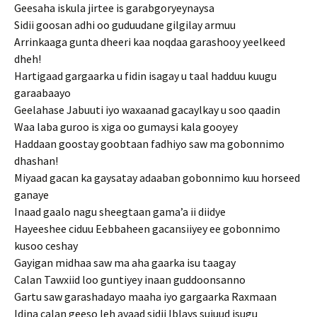
Geesaha iskula jirtee is garabgoryeynaysa
Sidii goosan adhi oo guduudane gilgilay armuu
Arrinkaaga gunta dheeri kaa noqdaa garashooy yeelkeed
dheh!
Hartigaad gargaarka u fidin isagay u taal hadduu kuugu
garaabaayo
Geelahase Jabuuti iyo waxaanad gacaylkay u soo qaadin
Waa laba guroo is xiga oo gumaysi kala gooyey
Haddaan goostay goobtaan fadhiyo saw ma gobonnimo
dhashan!
Miyaad gacan ka gaysatay adaaban gobonnimo kuu horseed
ganaye
Inaad gaalo nagu sheegtaan gama’a ii diidye
Hayeeshee ciduu Eebbaheen gacansiiyey ee gobonnimo
kusoo ceshay
Gayigan midhaa saw ma aha gaarka isu taagay
Calan Tawxiid loo guntiyey inaan guddoonsanno
Gartu saw garashadayo maaha iyo gargaarka Raxmaan
Idina calan geeso leh ayaad sidii Iblays sujuud isugu