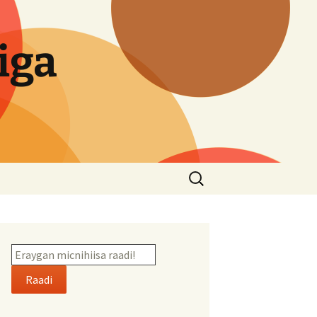
iga
Search
for:
Raadi