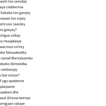
ashi loo seexday
aya ciiddeenna
 Sababa loo geeyey
naawi loo siiyey
shi soo raacdey
loo geeyey?
higuu siibay
rka muuqdaaye
awacmoo sirirey
saba Yahuudeedka
n sanad Mareykaanku
sababo diimeedka
a ceebeeyay
’aal culuse?
af ugu qaadeene
iqaayaane
 qaadeen dhe
axal Alloow keenye
aamigaan rabaye