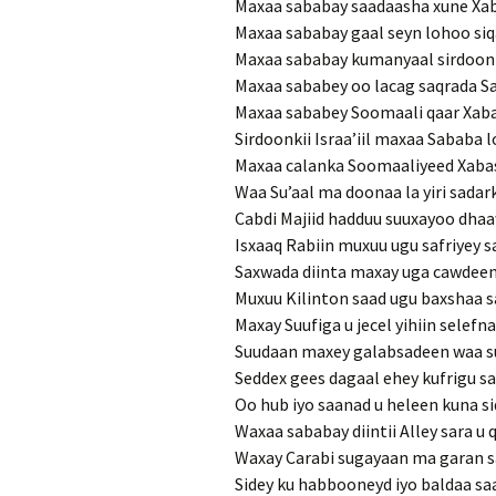
Maxaa sababay saadaasha xune Xab
Maxaa sababay gaal seyn lohoo siq
Maxaa sababay kumanyaal sirdoon
Maxaa sababey oo lacag saqrada Sa
Maxaa sababey Soomaali qaar Xaba
Sirdoonkii Israa’iil maxaa Sababa 
Maxaa calanka Soomaaliyeed Xabas
Waa Su’aal ma doonaa la yiri sada
Cabdi Majiid hadduu suuxayoo dha
Isxaaq Rabiin muxuu ugu safriyey 
Saxwada diinta maxay uga cawdee
Muxuu Kilinton saad ugu baxshaa 
Maxay Suufiga u jecel yihiin selefn
Suudaan maxey galabsadeen waa su
Seddex gees dagaal ehey kufrigu s
Oo hub iyo saanad u heleen kuna s
Waxaa sababay diintii Alley sara u
Waxay Carabi sugayaan ma garan s
Sidey ku habbooneyd iyo baldaa s