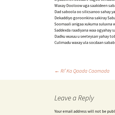
Waxay Dooloow uga saakideen saba
Dad saboola oo silicsanoo sahay y
Dekaddiyo goroonkina sakiray Saba
Soomaali anigaa xukuma suluxna w
Saddexda raadiyana waa ogyahay s
Dadku wuxuu u seeteysan yahay tob
Culimadu waxay ula socdaan sabab
Post
←
Ri’ Ka Qaada Caamada
navigation
Leave a Reply
Your email address will not be publ