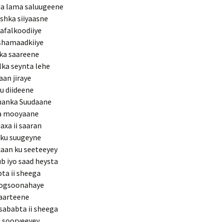
da lama saluugeene
shka siiyaasne
afalkoodiiye
ashamaadkiiye
nka saareene
lka seynta lehe
an jiraye
u diideene
ananka Suudaane
fka mooyaane
xa ii saaran
sku suugeyne
xaan ku seeteeyey
 iyo saad heysta
ta ii sheega
 ogsoonahaye
saarteene
sababta ii sheega
i sooryeeyey