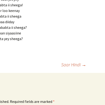
bta ii sheega!
ar loo keenay
bta ii sheega
aa diiday
ababta ii sheega?
an siyaasiine
ta yey sheega?
Saar Hindi
→
ished.
Required fields are marked
*