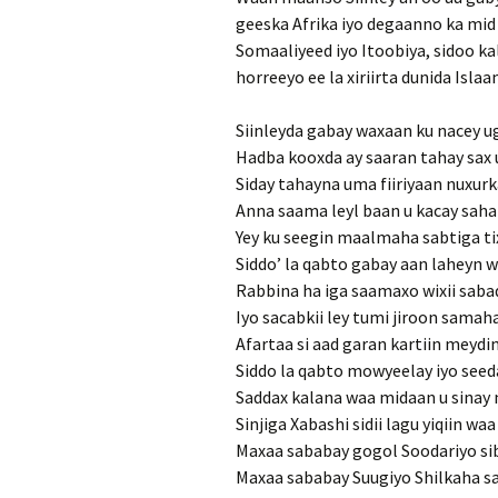
geeska Afrika iyo degaanno ka mid 
Somaaliyeed iyo Itoobiya, sidoo k
horreeyo ee la xiriirta dunida Isla
Siinleyda gabay waxaan ku nacey 
Hadba kooxda ay saaran tahay sax
Siday tahayna uma fiiriyaan nuxur
Anna saama leyl baan u kacay sah
Yey ku seegin maalmaha sabtiga ti
Siddo’ la qabto gabay aan laheyn 
Rabbina ha iga saamaxo wixii sabaq
Iyo sacabkii ley tumi jiroon sama
Afartaa si aad garan kartiin meydi
Siddo la qabto mowyeelay iyo seed
Saddax kalana waa midaan u sinay
Sinjiga Xabashi sidii lagu yiqiin wa
Maxaa sababay gogol Soodariyo si
Maxaa sababay Suugiyo Shilkaha saq