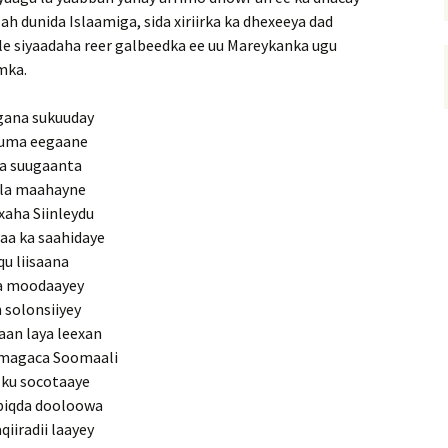
ah dunida Islaamiga, sida xiriirka ka dhexeeya dad
ale siyaadaha reer galbeedka ee uu Mareykanka ugu
amka.
ugana sukuuday
 uma eegaane
ka suugaanta
ala maahayne
xaha Siinleydu
waa ka saahidaye
u liisaana
ha moodaayey
n solonsiiyey
aan laya leexan
 magaca Soomaali
a ku socotaaye
biqda dooloowa
iiradii laayey