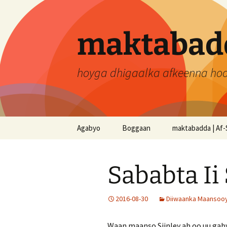
Skip
to
content
maktabadd
hoyga dhigaalka afkeenna ho
Agabyo
Boggaan
maktabadda | Af-
Sababta Ii
2016-08-30
Diiwaanka Maansooyi
Waan maanso Siinley ah oo uu gab