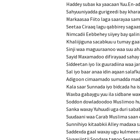
Haddey subax ka yaacaan Yuu.En-a
Sahyuuniyadda gurigeedi bay khara
Markaasaa Fiito laga saarayaa sam
Seetaa Ciraaq lagu qabbirey saga
Nimcadii Eebbehey siiyey bay qali
Khaliijiguna sacabkuu u tumay gaa
Sinji waa maguuraanoo waa suu aha
Sayid Maxamadoo difirayaad sahay 
Siddeetan iyo lix guuradiina waa j
Sal iyo baar anaa idin aqaan sala
Adigoon cimaamado sumadda mada
Kala saar Sunnada iyo bidcada ha i
Waxba gabaygu yuu ila sidbane wa
Soddon dowladoodoo Muslimoo hub
Sanka waxay Yuhuudi uga duri sabab
Suudaani waa Carab Muslima saan
Sunnihiyo kitaabkii Alley madaxa 
Saddexda gaal waxay ugu kulmeen 
Siyaasiintii Soodare tagoo Senaaw