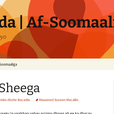
a | Af-Soomaal
oyo
Soomaaliga
 Sheega
nkii Abshir Bacadle
Maxamed Xuseen Macallin
yaagu la yaabban yahay arrimo dhowr ah ee ka dhacay