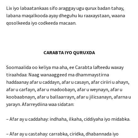
Lix iyo labaatankaas sifo araggay ugu qurux badan tahay,
labana maqalkooda ayay dheguhu ku raaxaystaan, waana
qosolkeeda iyo codkeeda macaan.
CARABTA IYO QURUXDA
Soomaalida oo keliya ma aha, ee Carabta lafteedu waxay
tiraahdaa: Naag wanaaggeed ma dhammaystirna
haddaanay afar u caddayn, afar u casayn, afar ciriiri u ahayn,
afar u carfayn, afar u madoobayn, afar u weynayn, afar u
koobaabnayn, afar u ballaarrayn, afar u jilicsanayn, afarna u
yarayn. Afarreydiina waa sidatan:
– Afar ay u caddahay: indhaha, ilkaha, ciddiyaha iyo midabka.
– Afar ay u castahay: carrabka, ciridka, dhabannada iyo