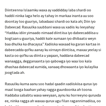
Diinteenna Islaamku waxa ay xaddidday laba shardi oo
haddii ninka laga helo ay tahay in markaa inanta uu soo
doontay loo guuriyo, labadaasi shardi oo kala ah; Diin iyo
Dabeecad. Rasuulka suubbani waxa uu xadiis ku leeyahay:
“Hadduu idiin yimaado nimaad diintiisa iyo dabeecaddiisa u
bogtaan u guuriya, haddii kale xumaan iyo dhibaato weyn
baa dhulka ka dhacaysa.” Xadiiska waxaad ka garan kartaa in
dabeecadda qofku aanay ku xirnayn diintiisa, maxaa yeelay si
kasta oo qofku uu diinta u yaqaan, haddana dabeecad
wanaagga, degganaanta iyo qabowga iyo waa loo kala
dhashaa dabeecad xumida, xanaaq dhowaanta iyo kulaylka
joogtada ah.
Rasuulku kuma aanu soo hadal qaadin xadiiskiisa qurux iyo
maal looga baahan yahay ragga guurdoonka ah toona.
Haddaba sababtu waxa weeyaan, aynu ku horreeyno quruxda
ee, ninka ragga ah waxaa qurux ugu filan ragannimadiisa, oo