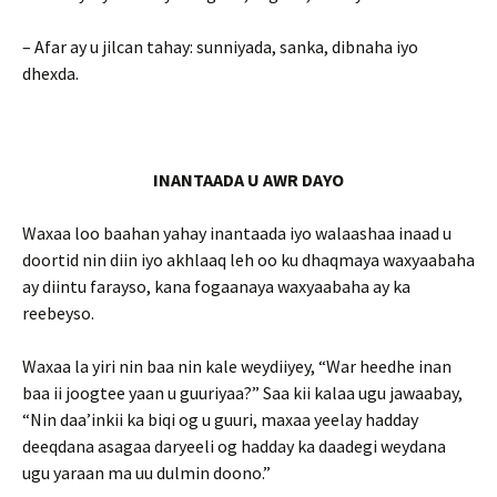
– Afar ay u jilcan tahay: sunniyada, sanka, dibnaha iyo
dhexda.
INANTAADA U AWR DAYO
Waxaa loo baahan yahay inantaada iyo walaashaa inaad u
doortid nin diin iyo akhlaaq leh oo ku dhaqmaya waxyaabaha
ay diintu farayso, kana fogaanaya waxyaabaha ay ka
reebeyso.
Waxaa la yiri nin baa nin kale weydiiyey, “War heedhe inan
baa ii joogtee yaan u guuriyaa?” Saa kii kalaa ugu jawaabay,
“Nin daa’inkii ka biqi og u guuri, maxaa yeelay hadday
deeqdana asagaa daryeeli og hadday ka daadegi weydana
ugu yaraan ma uu dulmin doono.”