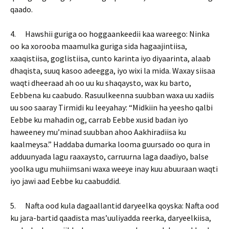
qaado.
4. Hawshii guriga oo hoggaankeedii kaa wareego: Ninka
oo ka xorooba maamulka guriga sida hagaajintiisa,
xaaqistiisa, goglistiisa, cunto karinta iyo diyaarinta, alaab
dhaqista, suuq kasoo adeegga, iyo wixi la mida. Waxay siisaa
waqti dheeraad ah oo uu ku shaqaysto, wax ku barto,
Eebbena ku caabudo. Rasuulkeenna suubban waxa uu xadiis
uu soo saaray Tirmidi ku leeyahay: “Midkiin ha yeesho qalbi
Eebbe ku mahadin og, carrab Eebbe xusid badan iyo
haweeney mu’minad suubban ahoo Aakhiradiisa ku
kaalmeysa.” Haddaba dumarka looma guursado oo qura in
adduunyada lagu raaxaysto, carruurna laga daadiyo, balse
yoolka ugu muhiimsani waxa weeye inay kuu abuuraan waqti
iyo jawi aad Eebbe ku caabuddid.
5. Nafta ood kula dagaallantid daryeelka qoyska: Nafta ood
ku jara-bartid qaadista mas’uuliyadda reerka, daryeelkiisa,