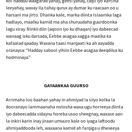
kol hadduu waxgarad yahay, geesi yahay, caqli iyo kartina
leeyahay, waxay ila tahay qurux ay dumar ku raacaan oo u
harsani ma jirto. Dhanka kale, marka diinta Islaamka laga
hadlayo, maalku kamid ma aha shuruudaha guurdoonka
lagu xiray. Ninkii diin (aqoon iyo ku dhaqan) iyo dabeecad
wanaag isku darsada, Eebbe asagaa xagga maalka ka
kafaalad qaaday. Waxana taasi marqaati ka ah aayadda
oranaysa: “Hadday sabool yihiin Eebbe asagaa deeqdiisa ku
hodminaya.”
GAYAANKAA GUURSO
Arrimaha loo baahan yahay in ahmiyad la siiyo kolka la
dooranayo lammaanaha nolosha waxa ugu horreeya diinta
iyo dabeecadda sidaynu horeba usoo sheegnay, waxase aan
la inkiri karin inay jiraan umuuro kale oo iyaga laftoodu
ahmiyaddooda leh, waxaana kamid ah farqiga u dhexeeya