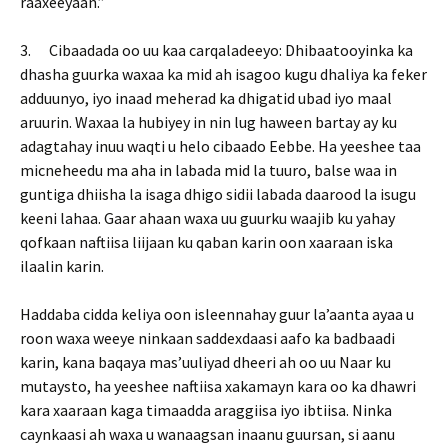
raaxeeyaan.”
3. Cibaadada oo uu kaa carqaladeeyo: Dhibaatooyinka ka
dhasha guurka waxaa ka mid ah isagoo kugu dhaliya ka feker
adduunyo, iyo inaad meherad ka dhigatid ubad iyo maal
aruurin. Waxaa la hubiyey in nin lug haween bartay ay ku
adagtahay inuu waqti u helo cibaado Eebbe. Ha yeeshee taa
micneheedu ma aha in labada mid la tuuro, balse waa in
guntiga dhiisha la isaga dhigo sidii labada daarood la isugu
keeni lahaa. Gaar ahaan waxa uu guurku waajib ku yahay
qofkaan naftiisa liijaan ku qaban karin oon xaaraan iska
ilaalin karin.
Haddaba cidda keliya oon isleennahay guur la’aanta ayaa u
roon waxa weeye ninkaan saddexdaasi aafo ka badbaadi
karin, kana baqaya mas’uuliyad dheeri ah oo uu Naar ku
mutaysto, ha yeeshee naftiisa xakamayn kara oo ka dhawri
kara xaaraan kaga timaadda araggiisa iyo ibtiisa. Ninka
caynkaasi ah waxa u wanaagsan inaanu guursan, si aanu