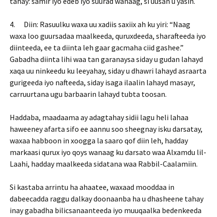
tahay: samir iyo edeb iyo suurad wanaag, si uusan u yasin.
4. Diin: Rasuulku waxa uu xadiis saxiix ah ku yiri: “Naag
waxa loo guursadaa maalkeeda, quruxdeeda, sharafteeda iyo
diinteeda, ee ta diinta leh gaar gacmaha ciid gashee.”
Gabadha diinta lihi waa tan garanaysa siday u gudan lahayd
xaqa uu ninkeedu ku leeyahay, siday u dhawri lahayd asraarta
gurigeeda iyo nafteeda, siday isaga ilaalin lahayd masayr,
carruurtana ugu barbaarin lahayd tubta toosan.
Haddaba, maadaama ay adagtahay sidii lagu heli lahaa
haweeney afarta sifo ee aannu soo sheegnay isku darsatay,
waxaa habboon in xoogga la saaro qof diin leh, hadday
markaasi qurux iyo qoys wanaag ku darsato waa Alxamdu lil-
Laahi, hadday maalkeeda sidatana waa Rabbil-Caalamiin.
Si kastaba arrintu ha ahaatee, waxaad mooddaa in
dabeecadda raggu dalkay doonaanba ha u dhasheene tahay
inay gabadha bilicsanaanteeda iyo muuqaalka bedenkeeda