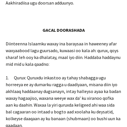
Aakhiradiisa ugu doorsan adduunyo.
GACAL DOORASHADA
Diinteenna Islaamku waxay ina baraysaa in haweeney afar
waxyaabood lagu guursado, kuwaasi oo kala ah: qurux, qoys
sharaf leh ooy ka dhalatay, maal iyo diin. Haddaba haddaynu
mid mid u kala qaadno:
1. Qurux: Quruxdu inkastoo ay tahay shabagga ugu
horreeya ee ay dumarku ragga u daadiyaan, misana diin iyo
akhlaaq haddaanay dugsanayn, intay halleyso ayaa ka badan
waxay hagaajiso, waxana weeye wax da’ ku xiranoo qofka
aan ku daahin. Waxaa la yiri quruxda keligeed ahi waa sida
bal cagaaran oo intaad u bogto aad xoolaha ku deysatid,
kolkeyse daaqaan ay ku banaan (shubmaan) oo bushi uun ka
qaadaan.