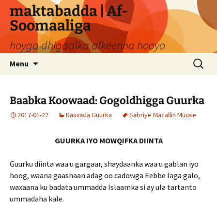
Skip
maktabadda | Af-
to
Soomaaliga
content
hoyga dhigaalka afkeenna hooyo
Search
Menu
for:
Baabka Koowaad: Gogoldhigga Guurka
2017-01-22
Raaxada Guurka
Sabriye Macallin Muuse
GUURKA IYO MOWQIFKA DIINTA
Guurku diinta waa u gargaar, shaydaanka waa u gablan iyo
hoog, waana gaashaan adag oo cadowga Eebbe laga galo,
waxaana ku badata ummadda Islaamka si ay ula tartanto
ummadaha kale.