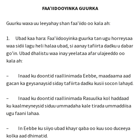
FAA’IIDOOYINKA GUURKA
Guurku waxa uu leeyahay shan faa’iido oo kala ah:
1. Ubad kaa hara: Faa’iidooyinka guurka tan ugu horreysaa
waa sidii lagu heli halaa ubad, si aanay tafiirta dadku u dabar
go’in. Ubad dhalistu waa inay yeelataa afar ulajeeddo oo
kala ah:
– Inaad ku doontid raallinimada Eebbe, maadaama aad
gacan ka geysanaysid siday tafiirta dadku kusii socon lahayd.
– Inaad ku doontid raallinimada Rasuulka kol haddaad
ku kaalmeyneysid siduu ummadaha kale tirada ummaddiisa
ugu faani lahaa.
– In Eebbe ku siiyo ubad khayr qaba oo kuu soo duceeya
kolka aad dhimatid.