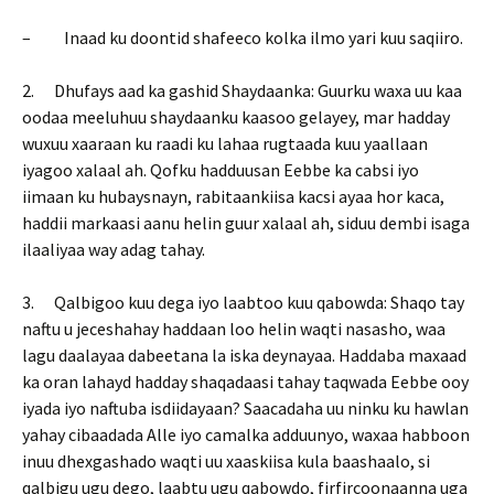
– Inaad ku doontid shafeeco kolka ilmo yari kuu saqiiro.
2. Dhufays aad ka gashid Shaydaanka: Guurku waxa uu kaa
oodaa meeluhuu shaydaanku kaasoo gelayey, mar hadday
wuxuu xaaraan ku raadi ku lahaa rugtaada kuu yaallaan
iyagoo xalaal ah. Qofku hadduusan Eebbe ka cabsi iyo
iimaan ku hubaysnayn, rabitaankiisa kacsi ayaa hor kaca,
haddii markaasi aanu helin guur xalaal ah, siduu dembi isaga
ilaaliyaa way adag tahay.
3. Qalbigoo kuu dega iyo laabtoo kuu qabowda: Shaqo tay
naftu u jeceshahay haddaan loo helin waqti nasasho, waa
lagu daalayaa dabeetana la iska deynayaa. Haddaba maxaad
ka oran lahayd hadday shaqadaasi tahay taqwada Eebbe ooy
iyada iyo naftuba isdiidayaan? Saacadaha uu ninku ku hawlan
yahay cibaadada Alle iyo camalka adduunyo, waxaa habboon
inuu dhexgashado waqti uu xaaskiisa kula baashaalo, si
qalbigu ugu dego, laabtu ugu qabowdo, firfircoonaanna uga