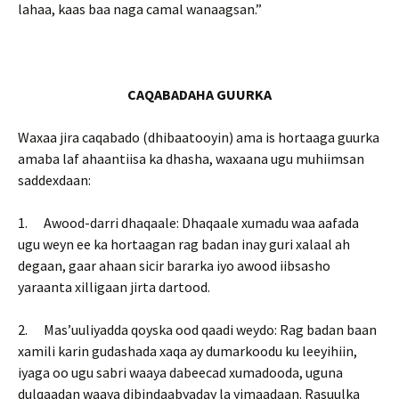
lahaa, kaas baa naga camal wanaagsan.”
CAQABADAHA GUURKA
Waxaa jira caqabado (dhibaatooyin) ama is hortaaga guurka
amaba laf ahaantiisa ka dhasha, waxaana ugu muhiimsan
saddexdaan:
1. Awood-darri dhaqaale: Dhaqaale xumadu waa aafada
ugu weyn ee ka hortaagan rag badan inay guri xalaal ah
degaan, gaar ahaan sicir bararka iyo awood iibsasho
yaraanta xilligaan jirta dartood.
2. Mas’uuliyadda qoyska ood qaadi weydo: Rag badan baan
xamili karin gudashada xaqa ay dumarkoodu ku leeyihiin,
iyaga oo ugu sabri waaya dabeecad xumadooda, uguna
dulqaadan waaya dibindaabyaday la yimaadaan. Rasuulka