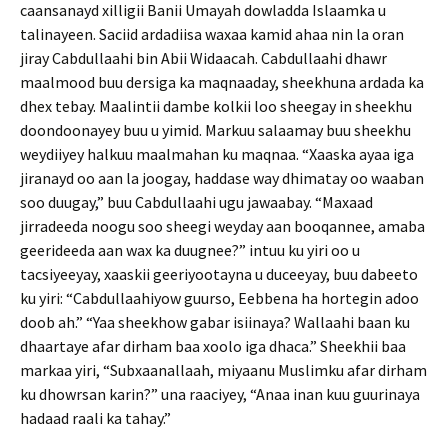
caansanayd xilligii Banii Umayah dowladda Islaamka u
talinayeen. Saciid ardadiisa waxaa kamid ahaa nin la oran
jiray Cabdullaahi bin Abii Widaacah. Cabdullaahi dhawr
maalmood buu dersiga ka maqnaaday, sheekhuna ardada ka
dhex tebay. Maalintii dambe kolkii loo sheegay in sheekhu
doondoonayey buu u yimid. Markuu salaamay buu sheekhu
weydiiyey halkuu maalmahan ku maqnaa. “Xaaska ayaa iga
jiranayd oo aan la joogay, haddase way dhimatay oo waaban
soo duugay,” buu Cabdullaahi ugu jawaabay. “Maxaad
jirradeeda noogu soo sheegi weyday aan booqannee, amaba
geerideeda aan wax ka duugnee?” intuu ku yiri oo u
tacsiyeeyay, xaaskii geeriyootayna u duceeyay, buu dabeeto
ku yiri: “Cabdullaahiyow guurso, Eebbena ha hortegin adoo
doob ah.” “Yaa sheekhow gabar isiinaya? Wallaahi baan ku
dhaartaye afar dirham baa xoolo iga dhaca.” Sheekhii baa
markaa yiri, “Subxaanallaah, miyaanu Muslimku afar dirham
ku dhowrsan karin?” una raaciyey, “Anaa inan kuu guurinaya
hadaad raali ka tahay.”