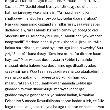
meyd wax kasoo aasayo maaha ee. Markaas baan iri, “Waa
Saciidkee?” “Saciid binul Musayib.” Jirkayga oo dhan baa
halmar jareeyey, waxanan is iri, “Armuu sheekhu ka
shallaayey inantuu ku siiyey oo kuu cudur daaran rabaa.”
Markaas baan anoo cagajiid ah iridkii furay, saa waa gabar
dadaboolan, faras alaabi ku raran tahay iyo adeegto cad.
Sheekhii intuu isalaamay buu yiri, “Cabdullaahiyow waatan
naagtaadii.” Markaas baan si yare xishood ku jiro u iri, “Alle
hakuu naxariistee, maxaad ayaamo ugu kaadin weydey.” Suu
yiri, “Sabab?” kuna daray, “Sow ima oran afar dirham baan
haystaa? Mise waxaad dooneysaa in Eebbe i yiraahdo
maxaad ninka habeenkaa doobnimo ugu dhaaftay adoo
xaaskiisii haya. Waa taa naagtaadii waana taa alaabadiinnii,
waana taa gabar idiin adeegta iyo kun dirham ood
masruufataan. Cabdullaahiyow amaanada Eebbe iga
guddoon. Waxan dhaar kuugu marayaa inaad iga
guddoomaysid gabar soon iyo salaad badan, Kitaabka
Eebbe iyo Sunnada Rasuulkiisana aqoon badan u leh, ee Alle
kaga cabso, aniga darteeyna ha uga xishoon ee haddaad wax