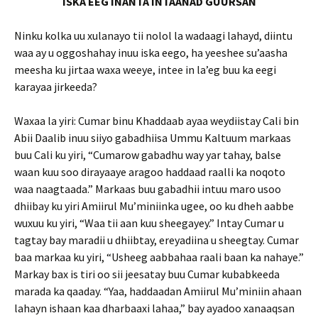
ISKA EEG INANTA INTAANAD GUURSAN
Ninku kolka uu xulanayo tii nolol la wadaagi lahayd, diintu
waa ay u oggoshahay inuu iska eego, ha yeeshee su’aasha
meesha ku jirtaa waxa weeye, intee in la’eg buu ka eegi
karayaa jirkeeda?
Waxaa la yiri: Cumar binu Khaddaab ayaa weydiistay Cali bin
Abii Daalib inuu siiyo gabadhiisa Ummu Kaltuum markaas
buu Cali ku yiri, “Cumarow gabadhu way yar tahay, balse
waan kuu soo dirayaaye aragoo haddaad raalli ka noqoto
waa naagtaada.” Markaas buu gabadhii intuu maro usoo
dhiibay ku yiri Amiirul Mu’miniinka ugee, oo ku dheh aabbe
wuxuu ku yiri, “Waa tii aan kuu sheegayey.” Intay Cumar u
tagtay bay maradii u dhiibtay, ereyadiina u sheegtay. Cumar
baa markaa ku yiri, “Usheeg aabbahaa raali baan ka nahaye.”
Markay bax is tiri oo sii jeesatay buu Cumar kubabkeeda
marada ka qaaday. “Yaa, haddaadan Amiirul Mu’miniin ahaan
lahayn ishaan kaa dharbaaxi lahaa,” bay ayadoo xanaaqsan