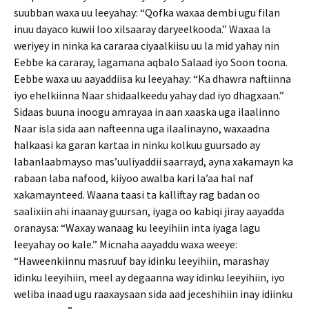
suubban waxa uu leeyahay: “Qofka waxaa dembi ugu filan
inuu dayaco kuwii loo xilsaaray daryeelkooda.” Waxaa la
weriyey in ninka ka cararaa ciyaalkiisu uu la mid yahay nin
Eebbe ka cararay, lagamana aqbalo Salaad iyo Soon toona.
Eebbe waxa uu aayaddiisa ku leeyahay: “Ka dhawra naftiinna
iyo ehelkiinna Naar shidaalkeedu yahay dad iyo dhagxaan.”
Sidaas buuna inoogu amrayaa in aan xaaska uga ilaalinno
Naar isla sida aan nafteenna uga ilaalinayno, waxaadna
halkaasi ka garan kartaa in ninku kolkuu guursado ay
labanlaabmayso mas’uuliyaddii saarrayd, ayna xakamayn ka
rabaan laba nafood, kiiyoo awalba kari la’aa hal naf
xakamaynteed. Waana taasi ta kalliftay rag badan oo
saalixiin ahi inaanay guursan, iyaga oo kabiqi jiray aayadda
oranaysa: “Waxay wanaag ku leeyihiin inta iyaga lagu
leeyahay oo kale.” Micnaha aayaddu waxa weeye:
“Haweenkiinnu masruuf bay idinku leeyihiin, marashay
idinku leeyihiin, meel ay degaanna way idinku leeyihiin, iyo
weliba inaad ugu raaxaysaan sida aad jeceshihiin inay idiinku