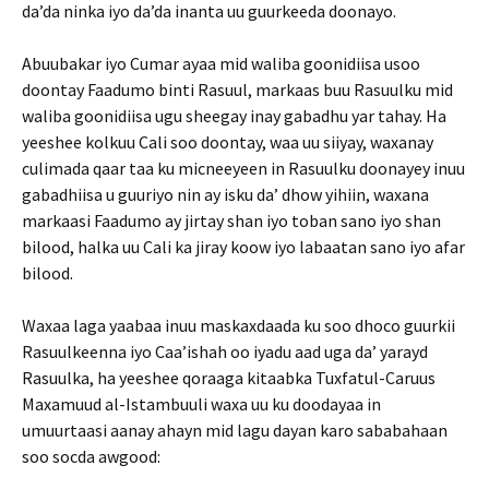
da’da ninka iyo da’da inanta uu guurkeeda doonayo.
Abuubakar iyo Cumar ayaa mid waliba goonidiisa usoo
doontay Faadumo binti Rasuul, markaas buu Rasuulku mid
waliba goonidiisa ugu sheegay inay gabadhu yar tahay. Ha
yeeshee kolkuu Cali soo doontay, waa uu siiyay, waxanay
culimada qaar taa ku micneeyeen in Rasuulku doonayey inuu
gabadhiisa u guuriyo nin ay isku da’ dhow yihiin, waxana
markaasi Faadumo ay jirtay shan iyo toban sano iyo shan
bilood, halka uu Cali ka jiray koow iyo labaatan sano iyo afar
bilood.
Waxaa laga yaabaa inuu maskaxdaada ku soo dhoco guurkii
Rasuulkeenna iyo Caa’ishah oo iyadu aad uga da’ yarayd
Rasuulka, ha yeeshee qoraaga kitaabka Tuxfatul-Caruus
Maxamuud al-Istambuuli waxa uu ku doodayaa in
umuurtaasi aanay ahayn mid lagu dayan karo sababahaan
soo socda awgood: