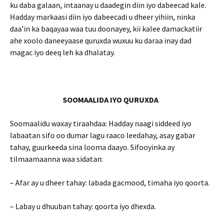
ku daba galaan, intaanay u daadegin diin iyo dabeecad kale.
Hadday markaasi diin iyo dabeecadi u dheer yihiin, ninka
daa’in ka baqayaa waa tuu doonayey, kii kalee damackatiir
ahe xoolo daneeyaase quruxda wuxuu ku daraa inay dad
magac iyo deeq leh ka dhalatay.
SOOMAALIDA IYO QURUXDA
Soomaalidu waxay tiraahdaa: Hadday naagi siddeed iyo
labaatan sifo oo dumar lagu raaco leedahay, asay gabar
tahay, guurkeeda sina looma daayo. Sifooyinka ay
tilmaamaanna waa sidatan:
– Afar ay u dheer tahay: labada gacmood, timaha iyo qoorta.
– Labay u dhuuban tahay: qoorta iyo dhexda.