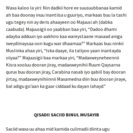
Waxa kaloo la yiri: Nin dadkii hore ee suusuubbanaa kamid
ah baa doonay inuu inantiisa u guuriyo, markaas buu la tashi
ugu tegey nin ay deris ahaayeen oo Majuusi ah (dabka
caabuda). Majuusigii oo yaabban baa yiri, “Dadoo dhami
adayba adduun iyo aakhiro kaa wareystaane maxaad aniga
iweydiinaysaa oon kugu war dhaamaa?” Markaas buu ninkii
Muslinka ahaa yiri, “Iska daaye, ila taliyoo yaan inantayda
siiyaa?” Majuusigii baa markaa yiri, “Madaxweyneheennii
Kisra xooluu dooran jiray, madaxweynihii Ruum Qaysarna
qurux buu dooran jiray, Carabina nasab iyo qabiil bay dooran
jirtay, madaxweynihiinnii Maxamedna diin buu dooran jiraye,
bal adigu go’aan ka gaar ciddaad ku dayan lahayd.”
QISADII SACIID BINUL MUSAYIB
Saciid waxa uu ahaa mid kamida culimadii diinta ugu