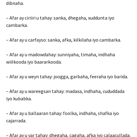
dibnaha.
– Afar ay ciriiri u tahay: sanka, dhegaha, xuddunta iyo
cambarka.
– Afar ay u carfayso: sanka, afka, kilkilaha iyo cambarka.
– Afar ay u madowdahay: sunniyaha, timaha, indhaha
wiilkooda iyo baararkooda.
– Afar ay u weyn tahay: joogga, garbaha, feeraha iyo barida.
– Afar ay u wareegsan tahay: madaxa, indhaha, cududdada
iyo kubabka.
– Afar ay u ballaaran tahay: foolka, indhaha, shafka iyo
cajarrada.
– Afar ay u yar tahay: dhegaha, cagaha, afka iyo calaacullada.