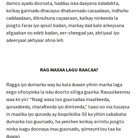
damco ayadu doonata, hadduu iska daayana isdadabta,
kolkay galmadu dhacayso dhabannadu casaadaan, indhuhu
caddaadaan, dibnuhuna cayaaraan, kalkay ninkeeda la
joogto farax iyo qosol badan, markay dad kale arkeysana
afgaaban oo edeb badan, eer-sheegad yar, abtiyaal iyo
adeeryaal akhyaar ahna leh.
RAG MAXAA LAGU RAACAA?
Ragga iyo dumarku way ku kala duwan yihiin marka laga
eego sifooyinka la isku doorto xilliga guurka. Rasuulkeennu
waa kii yiri: “Naag waxa loo guursadaa maalkeeda,
quruxdeeda, sharafteeda iyo diinteeda,” taasi oo ina tusaysa
in maalka iyo quruxdu ay boqolkiiba-50 ka yihiin sababaha
dumarka loo guursado, ha yeeshee kolkay arrintu joogto
ninka isagu doonaya inuu guursado, qiimeyntiisu taa ka
duwan.