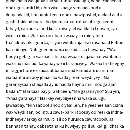
gudashada waajibka kaa saaran xaaskaaga, dabeecaddeeda
ood ugu samirtid, dhib wixii kaaga yimaada ood u
dulqaadatid, hanuuninteeda ood u hawlgashid, dadaal aad u
gashid sidaad marasho iyo masruuf xalaal ah ugu keeni
lahayd, carruurta ood ku tarbiyeysid waddada toosan, iyo
wixi la mida. Waxaas oo dhami waxay ka mid yihiin
faa’iidooyinka guurka, tiiyoo weliba ajar iyo xasanaad Eebbe
kaa siinayo. Nabigeennu waxa uu xadiis ku leeyahay: “War
hooya gebigiin waxaad tihiin qawsaarro, qawsaar walibana
waxa uu mas’uul ka yahay wixii la raaciyey.” Waxaa la sheegay
in raggii hore ee suusuubbanaa mid kamid ahi uu niman
walaalihii ah ooy jihaad ku wada jireen weydiiyey, “Ma
garanaysaan shaqada aynu hadda hayno mid inooga ajar
badan?” Markaas bay yiraahdeen, “Ma garanayno.” Suu yiri,
“Anaa garanaya.” Markey weydiiyeenna waxa uu ugu
jawaabay, “Nin sabool ahoo ciyaal leh, ha yeeshee aan cidna
wax weydiisan, oo intuu cawa-barkii toosay oo reerka indha-
indheeyey arkay carruurtiisii oo hurudda cawradooduna
bannaan tahay, dabeetana ku huwiyey go’ii uu keligii dhar ka