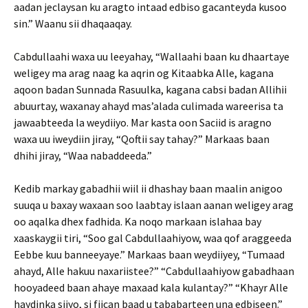
aadan jeclaysan ku aragto intaad edbiso gacanteyda kusoo
sin.” Waanu sii dhaqaaqay.
Cabdullaahi waxa uu leeyahay, “Wallaahi baan ku dhaartaye
weligey ma arag naag ka aqrin og Kitaabka Alle, kagana
aqoon badan Sunnada Rasuulka, kagana cabsi badan Allihii
abuurtay, waxanay ahayd mas’alada culimada wareerisa ta
jawaabteeda la weydiiyo. Mar kasta oon Saciid is aragno
waxa uu iweydiin jiray, “Qoftii say tahay?” Markaas baan
dhihi jiray, “Waa nabaddeeda.”
Kedib markay gabadhii wiil ii dhashay baan maalin anigoo
suuqa u baxay waxaan soo laabtay islaan aanan weligey arag
oo aqalka dhex fadhida. Ka noqo markaan islahaa bay
xaaskaygii tiri, “Soo gal Cabdullaahiyow, waa qof araggeeda
Eebbe kuu banneeyaye.” Markaas baan weydiiyey, “Tumaad
ahayd, Alle hakuu naxariistee?” “Cabdullaahiyow gabadhaan
hooyadeed baan ahaye maxaad kala kulantay?” “Khayr Alle
haydinka siiyo, si fiican baad u tababarteen una edbiseen.”