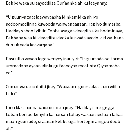
Eebbe waxa uu aayaddiisa Qur’aanka ah ku leeyahay:
“U guuriya xaaslaawayaasha idinkamidka ah iyo
addoomadiinna kuwooda wanwanaagsan, rag iyo dumarba.
Hadday sabool yihiin Eebbe asagaa deeqdiisa ku hodminaya,
Eebbana waa kii deeqdiisu dadka ku wada aaddo, cid walbana
duruufteeda ka warqaba.”
Rasuulka waxaa laga weriyey inuu yiri: “Isguursada oo tarma
ummadaha ayaan idinkugu faanayaa maalinta Qiyaamaha
ee.”
Cumar waxa uu dhihi jiray: “Waxaan u guursadaa saan wiil u
helo.”
Ibnu Mascuudna waxa uu oran jiray: “Hadday cimrigeyga
toban beri oo keliyihi ka harsan tahay waxaan jeclaan lahaa
inaan guursado, si aanan Eebbe uga hortegin anigoo doob
ah.”