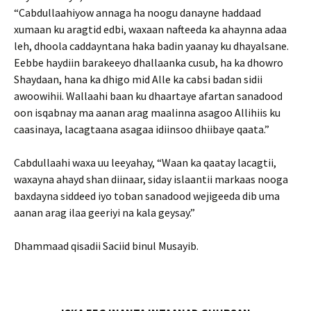
“Cabdullaahiyow annaga ha noogu danayne haddaad
xumaan ku aragtid edbi, waxaan nafteeda ka ahaynna adaa
leh, dhoola caddayntana haka badin yaanay ku dhayalsane.
Eebbe haydiin barakeeyo dhallaanka cusub, ha ka dhowro
Shaydaan, hana ka dhigo mid Alle ka cabsi badan sidii
awoowihii. Wallaahi baan ku dhaartaye afartan sanadood
oon isqabnay ma aanan arag maalinna asagoo Allihiis ku
caasinaya, lacagtaana asagaa idiinsoo dhiibaye qaata.”
Cabdullaahi waxa uu leeyahay, “Waan ka qaatay lacagtii,
waxayna ahayd shan diinaar, siday islaantii markaas nooga
baxdayna siddeed iyo toban sanadood wejigeeda dib uma
aanan arag ilaa geeriyi na kala geysay.”
Dhammaad qisadii Saciid binul Musayib.