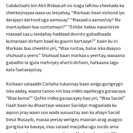
Cabdullaahi bin Abii Widaacah oo isaga laftiisu sheekada ka
sheekeynayaa waxa uu leeyahay, “Markaas baan xishood iyo
darajayn dartood uga aamusay.” “Maxaad u aamustay? Ma
inantaydaan kuu cuntamayn?” “Eebbe hakuu naxariistee
maxaad saa u leedahay haddaad doonto gabadhaada
kumanaan dirham baad ku guurin kartaaye?” baan ku iri.
Markaas buu sheekhii yiri, “Waa runtaa, balse iska daayoo
shuhuud u yeero.” Shuhuud baan markaa u yeertay, waxaana
gabadhii la igula mehriyey afartii dirham, halkaana lagu
kala faataxaystay.
Kolkaan salaaddii Cishaha tukannay baan anigu gurigeygii
iska aaday, waana tanoo nin baa iridkii aqalkeyga garaacaya.
“Waa kuma?” Qofkii iridka garaacayey baa yiri, “Waa Saciid.”
Ilaah baan ku dhaartaye waxaan Saciidyo magaalada ku
aqoon jiray waan soo wada xusuustay aan ka ahayn Saciid
binul Musayib, maxaa yeelay weligey maanan arag asagoo
gurigiisa ka baxaya, inuu salaad masjidka ugu socdo ama