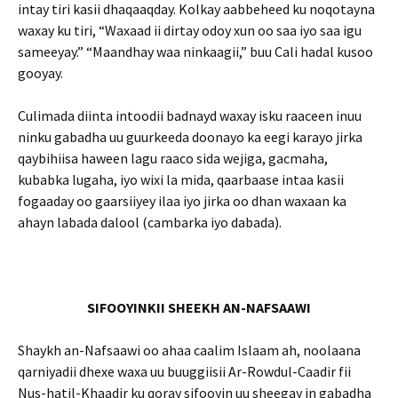
intay tiri kasii dhaqaaqday. Kolkay aabbeheed ku noqotayna
waxay ku tiri, “Waxaad ii dirtay odoy xun oo saa iyo saa igu
sameeyay.” “Maandhay waa ninkaagii,” buu Cali hadal kusoo
gooyay.
Culimada diinta intoodii badnayd waxay isku raaceen inuu
ninku gabadha uu guurkeeda doonayo ka eegi karayo jirka
qaybihiisa haween lagu raaco sida wejiga, gacmaha,
kubabka lugaha, iyo wixi la mida, qaarbaase intaa kasii
fogaaday oo gaarsiiyey ilaa iyo jirka oo dhan waxaan ka
ahayn labada dalool (cambarka iyo dabada).
SIFOOYINKII SHEEKH AN-NAFSAAWI
Shaykh an-Nafsaawi oo ahaa caalim Islaam ah, noolaana
qarniyadii dhexe waxa uu buuggiisii Ar-Rowdul-Caadir fii
Nus-hatil-Khaadir ku qoray sifooyin uu sheegay in gabadha