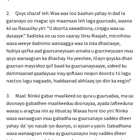
2. Qoys sharaf leh: Waa wax loo baahan yahay in dad la
garanayo oo magac iyo maamuus leh laga guursado, waana
kii uu Rasuulku yiri: “U doorta xawadiinna, cirqigu waa uu
dusaaye.” Xadiiska oo uu soo saaray Ibnu Maajah, micnihiisu
waxa weeye dadnimo wanaagga waa la iska dhaxlaaye,
hubiya qofka aad guursaneysaan amaba u guurineysaan inuu
qoys wanaagsan ka dhashay. Ha yeeshee, illayn qoyska dhan
guursan maysidoo qof baad ka guursanaysaaye, sideed ku
dammaanad qaadaysaa inay qoftaasi noqon doonto tii lagu
nastoo lagu nagaado, haddaanad akhlaaq iyo diin ka eegin?
3. Maal: Ninkii gabar maalkeed oo qura u guursadaa, ma uu
doonayo gabadhee maalkeeduu doonayaa, ayada lafteeduna
waxay u aragtaa nin ay iibsatay. Waxaa hore loo yiri: Ninka
waxa wanaagsan inuu gabadha uu guursanayo saddex dheer
yahay: da’ iyo nasab iyo duunyo, si aysan u yasin. Gabadhana
waxa wanaagsan ninka ay guursanayso inay saddex dheer