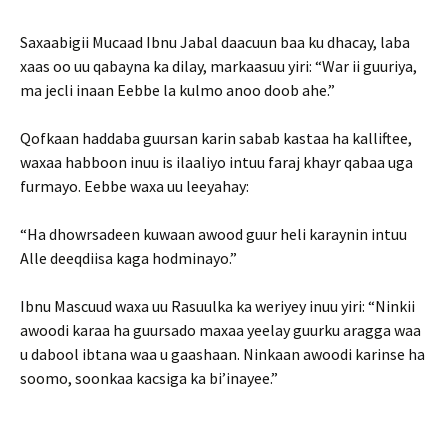
Saxaabigii Mucaad Ibnu Jabal daacuun baa ku dhacay, laba
xaas oo uu qabayna ka dilay, markaasuu yiri: “War ii guuriya,
ma jecli inaan Eebbe la kulmo anoo doob ahe.”
Qofkaan haddaba guursan karin sabab kastaa ha kalliftee,
waxaa habboon inuu is ilaaliyo intuu faraj khayr qabaa uga
furmayo. Eebbe waxa uu leeyahay:
“Ha dhowrsadeen kuwaan awood guur heli karaynin intuu
Alle deeqdiisa kaga hodminayo.”
Ibnu Mascuud waxa uu Rasuulka ka weriyey inuu yiri: “Ninkii
awoodi karaa ha guursado maxaa yeelay guurku aragga waa
u dabool ibtana waa u gaashaan. Ninkaan awoodi karinse ha
soomo, soonkaa kacsiga ka bi’inayee.”