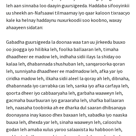
leh aan sinnaba loo daayin guursigeeda. Haddaba sifooyinkii
uu sheekh an-Nafsaawi tilmaamay iyo qaar kaloon tixraacyo
kale ka helnay haddaynu nuxurkoodii soo koobno, waxay
ahaayeen sidatan:
Gabadha guursigeeda la doonaa waa tan uu jirkeedu buuxo
oo joogga iyo hilibka leh, foolka ballaaran leh, timaha
dhaadheer ee madow leh, indhaha sidii ilays la shiday oo
kalaa leh, dhabannada shushuban leh, sanqaroorka qoran
leh, sunniyaha dhaadheer ee madmadow leh, afka yar iyo
ciridka madow leh, ilkaha sidii aleel la qoray ah leh, dibnaha,
dhabannada iyo carrabka cas leh, sanka iyo afka carfaya leh,
qoorta dheer iyo cabbaaryaha leh, garbaha waaweyn leh,
gacmaha buurbuuran iyo garaaraha leh, shafka ballaaran
leh, naasaha toobinka ah ee dharka dul saaran dhibsanaya
doonayana inay kasoo dhex baxaan leh, xabadka iyo naaska
buuxa leh, dhexda yar leh, sinaha waaweyn leh, caloosha
godan leh amaba xulus yaroo salaaxista ku habboon leh,