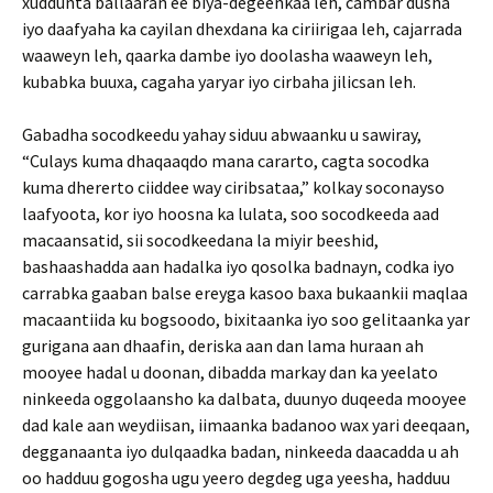
xuddunta ballaaran ee biya-degeenkaa leh, cambar dusha
iyo daafyaha ka cayilan dhexdana ka ciriirigaa leh, cajarrada
waaweyn leh, qaarka dambe iyo doolasha waaweyn leh,
kubabka buuxa, cagaha yaryar iyo cirbaha jilicsan leh.
Gabadha socodkeedu yahay siduu abwaanku u sawiray,
“Culays kuma dhaqaaqdo mana cararto, cagta socodka
kuma dhererto ciiddee way ciribsataa,” kolkay soconayso
laafyoota, kor iyo hoosna ka lulata, soo socodkeeda aad
macaansatid, sii socodkeedana la miyir beeshid,
bashaashadda aan hadalka iyo qosolka badnayn, codka iyo
carrabka gaaban balse ereyga kasoo baxa bukaankii maqlaa
macaantiida ku bogsoodo, bixitaanka iyo soo gelitaanka yar
gurigana aan dhaafin, deriska aan dan lama huraan ah
mooyee hadal u doonan, dibadda markay dan ka yeelato
ninkeeda oggolaansho ka dalbata, duunyo duqeeda mooyee
dad kale aan weydiisan, iimaanka badanoo wax yari deeqaan,
degganaanta iyo dulqaadka badan, ninkeeda daacadda u ah
oo hadduu gogosha ugu yeero degdeg uga yeesha, hadduu