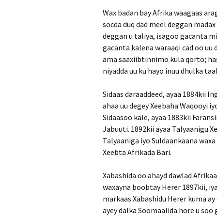
Wax badan bay Afrika waagaas arag
socda duq dad meel deggan madax
deggan u taliya, isagoo gacanta mi
gacanta kalena waraaqi cad oo uu 
ama saaxiibtinnimo kula qorto; has
niyadda uu ku hayo inuu dhulka ta
Sidaas daraaddeed, ayaa 1884kii 
ahaa uu degey Xeebaha Waqooyi iy
Sidaasoo kale, ayaa 1883kii Faran
Jabuuti. 1892kii ayaa Talyaanigu Xe
Talyaaniga iyo Suldaankaana waxa d
Xeebta Afrikada Bari.
Xabashida oo ahayd dawlad Afrika
waxayna boobtay Herer 1897kii, iya
markaas Xabashidu Herer kuma ay e
ayey dalka Soomaalida hore u soo 