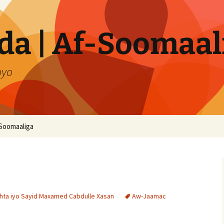
a | Af-Soomaal
oyo
Soomaaliga
ishta iyo Sayid Maxamed Cabdulle Xasan
Aw-Jaamac