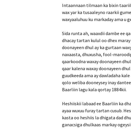
Intaannaan tilmaan ka bixin taar
wax yar ka tusaaleyno raarkii gume
waxyaaluhuu ku markaday ama u ge
Sida runta ah, waaxdii dambe ee qa
dhacay tartan kulul oo dhex maray
doonayeen dhul ay ka gurtaan wax
naxaasta, dhuxusha, fool-maroodi
qaarkoodna waxay doonayeen dhul 
qaar kalena waxay doonayeen dhul 
guudkeeda ama ay dawladaha kale ci
qolo weliba dooneysey inay dantee
Baarliin lagu kala qortay 1884kii.
Heshiiskii labaad ee Baarliin ka dh
ayaa wuxuu furay tartan cusub. He
kasta oo heshiis la dhigata dad dh
ganacsiga dhulkaas markay ogeysiis