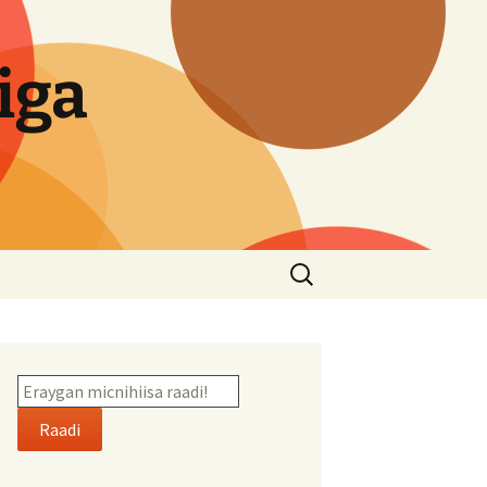
iga
Search
for:
Raadi