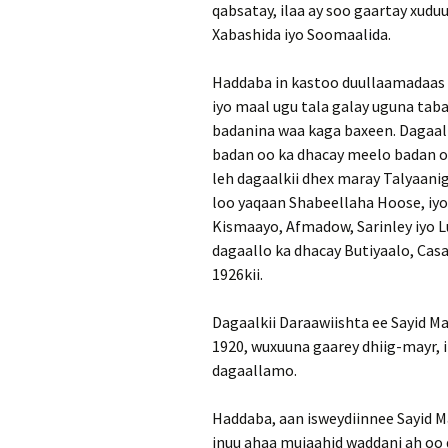
qabsatay, ilaa ay soo gaartay xud
Xabashida iyo Soomaalida.
Haddaba in kastoo duullaamadaas
iyo maal ugu tala galay uguna taba
badanina waa kaga baxeen. Dagaalk
badan oo ka dhacay meelo badan oo
leh dagaalkii dhex maray Talyaani
loo yaqaan Shabeellaha Hoose, iy
Kismaayo, Afmadow, Sarinley iyo L
dagaallo ka dhacay Butiyaalo, Casa
1926kii.
Dagaalkii Daraawiishta ee Sayid 
1920, wuxuuna gaarey dhiig-mayr, il
dagaallamo.
Haddaba, aan isweydiinnee Sayid 
inuu ahaa mujaahid waddani ah oo da