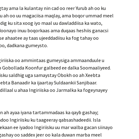
tay ama la kulantay nin cad oo reer Yurub ah oo ku
 u ah oo uu magaciisa maqlay, ama boqor ummad meel
dig ku sita xoog iyo maal uu dawladdiisa ka wato,
doonayo inuu boqorkaas ama duqaas heshiis ganacsi
e ahaatee ay taas ujeeddadiisu ka fog tahay oo
abo, dadkana gumeysto.
Ingiriiska oo ammintaas gumeysiga ammaanduule u
o Gobollada Koonfur galbeed ee dalka Soomaaliyeed.
siisku saldhig uga samaystay Obokh oo ah Xeebta
ebta Banaadir ka ijaartay Suldaankii Sanjibaar.
illaal u ahaa Ingiriiska oo Jarmalka ka fogeynayey
an ah ayaa iyana tartammadaas ka qayb gashay;
doo Ingiriisku ku taageeray qabsashadeedii. Isla
kaan ee iyadoo Ingiriisku uu mar walba gacan siinayo
ga­shay oo saddex jeer oo kala duwan marba meel