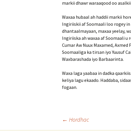
markii dhawr waraaqood oo asalkii 
Waxaa hubaal ah haddii markii hore
Ingiriiskii af Soomaali loo rogey in
dhantaalmayaan, maxaa yeelay, waxa
Ingiriiska ah waxaa af Soomaali u
Cumar Aw Nuux Maxamed, Axmed Fa
Soomaaliga ka tirsan iyo Yuusuf C
Waxbarashada iyo Barbaarinta.
Waxa laga yaabaa in dadka qaarkii
keliya lagu ekaado. Haddaba, sidaa
fogaan.
Post
←
Hordhac