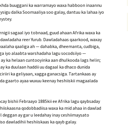
iikhda buuggani ka warramayo waxa habboon inaannu
ysigu dalka Soomaaliya soo galay, dantuu ka lahaa iyo
ystey.
rnigii sagaal iyo tobnaad, guud ahaan Afrika waxa ka
 dawladaha reer Yurub. Dawladahaas qaarkood, waxay
yaalaha qaaliga ah — dahabka, dheemanta, cudbiga,
ga iyo alaabta warshadaha lagu socodsiiyo —
ay ka helaan cuntooyinka aan dhulkooda lags helin;
ay ka duulaan haddii uu dagaal ka dhaco dunida
riiri ka geliyaan, xagga ganacsiga. Tartankaas ay
da gaarto ayaa wuxuu keenay heshiiskii magaalada
acay bishii Febraayo 1885kii ee Afrika lagu qaybsaday
shiiskaasna qodobbadiisa waxa ka mid ahaa in dawlad
ul deggan ay gar u leedahay inay ceshiimaysato
o dawladihii heshiiskaas ka qayb galay.