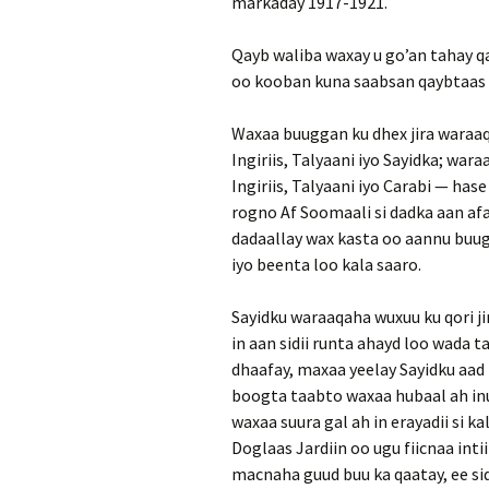
markaday 1917-1921.
Qayb waliba waxay u go’an tahay q
oo kooban kuna saabsan qaybtaas 
Waxaa buuggan ku dhex jira waraa
Ingiriis, Talyaani iyo Sayidka; wa
Ingiriis, Talyaani iyo Carabi — h
rogno Af Soomaali si dadka aan afa
dadaallay wax kasta oo aannu buug
iyo beenta loo kala saaro.
Sayidku waraaqaha wuxuu ku qori ji
in aan sidii runta ahayd loo wada 
dhaafay, maxaa yeelay Sayidku aad
boogta taabto waxaa hubaal ah inu
waxaa suura gal ah in erayadii si k
Doglaas Jardiin oo ugu fiicnaa int
macnaha guud buu ka qaatay, ee si