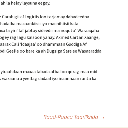
ah la helay laysuna eegay.
 Carabigii af In­giriis loo tarjamay dabadeedna
 hadalka macaankiisii iyo macnihiisii kala
 la yiri ‘laf jabtay sideedii ma noqoto’. Waraaqaha
 rogey rag lagu kalsoon yahay: Axmed Cartan Xaange,
arax Cali ‘Idaajaa’ oo dhammaan Guddiga Af
abdi Geelle oo bare ka ah Dugsiga Sare ee Wasaaradda
s yiraahdaan maxaa labada afba loo qoray, maa mid
s waxaanu u yeellay, dadaal iyo inaannaan runta ka
Raad-Raaca Taariikhda
→