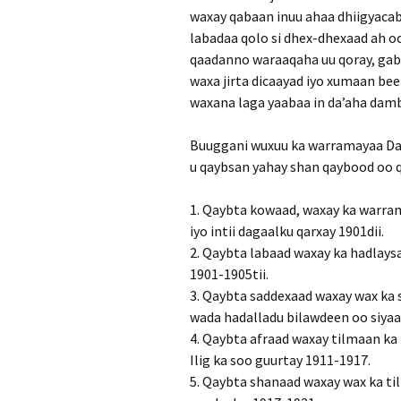
waxay qabaan inuu ahaa dhiigyacab
labadaa qolo si dhex-dhexaad ah o
qaadanno waraaqaha uu qoray, gaba
waxa jirta dicaayad iyo xumaan bee
waxana laga yaabaa in da’aha damb
Buuggani wuxuu ka warramayaa Dara
u qaybsan yahay shan qaybood oo qa
1. Qaybta kowaad, waxay ka warram
iyo intii dagaalku qarxay 1901dii.
2. Qaybta labaad waxay ka hadlays
1901-1905tii.
3. Qaybta saddexaad waxay wax ka 
wada hadalladu bilawdeen oo siyaa
4. Qaybta afraad waxay tilmaan ka 
Ilig ka soo guurtay 1911-1917.
5. Qaybta shanaad waxay wax ka til