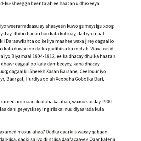
uud-ku-sheegga beenta ah ee haatan u dhexeeya
 iyo weerarradaasu ay ahaayeen kuwo gumeysigu xoog
ystay, dhibo badan buu kala kulmay, dad iyo maal
ii Daraawiishta oo keliya maahee waxa jirey dagaallo
 kala duwan oo dalka gudihiisa ka mid ah. Waxa xusid
ga iyo Biyamaal 1904-1912, ee ka dhacay dhulka haatan
o dhawr dagaal oo kala dambeeyey, kana dhacay
uuq; dagaalkii Sheekh Xasan Barsane, Ceelbuur iyo
yr, Baargal, Hurdiya oo ah Xeebaha Gobolka Bari,
Maxamed ammaan duulaha ka ahaa, wuxuu socday 1900-
aa dani geyeysiisey Ingiriiska inuu diyaarada kula
Maxamed muxuu ahaa? Dadka qaarkiis waxay qabaan
lkiisa, dadkiisa iyo diintiisa daafacaayey. Qaar kalena