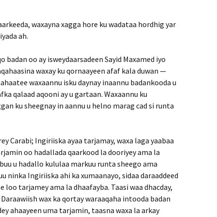
aarkeeda, waxayna xagga hore ku wadataa hordhig yar
iyada ah.
qo badan oo ay isweydaarsadeen Sayid Maxamed iyo
raaqahaasina waxay ku qornaayeen afaf kala duwan —
ase ahaatee waxaannu isku daynay inaannu badankooda u
fka qalaad aqooni ay u gartaan. Wa­xaannu ku
gan ku sheegnay in aannu u helno marag cad si runta
rey Carabi; Ingiriiska ayaa tarjamay, waxa laga yaabaa
tarjamin oo hadallada qaarkood la dooriyey ama la
 buu u hadallo kululaa markuu runta sheego ama
u ninka Ingiriiska ahi ka xumaanayo, sidaa daraaddeed
ale loo tarjamey ama la dhaafayba. Taasi waa dhacday,
ii Daraawiish wax ka qortay waraa­qaha intooda badan
dey ahaayeen uma tarjamin, taasna waxa la arkay