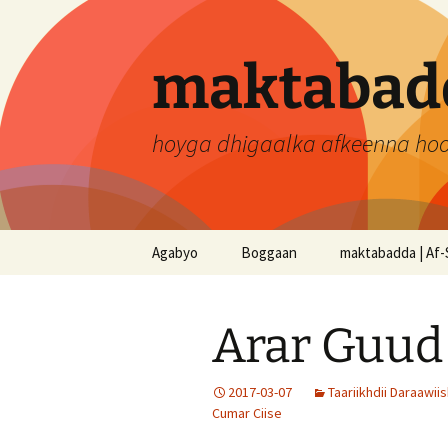
Skip
to
content
maktabadd
hoyga dhigaalka afkeenna ho
Agabyo
Boggaan
maktabadda | Af-
Arar Guud
2017-03-07
Taariikhdii Daraawi
Cumar Ciise