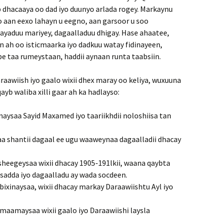
 dhacaaya oo dad iyo duunyo arlada rogey. Markaynu
o aan eexo lahayn u eegno, aan garsoor u soo
yaduu mariyey, dagaalladuu dhigay. Hase ahaatee,
n ah oo isticmaarka iyo dadkuu watay fidinayeen,
e taa rumeystaan, haddii aynaan runta taabsiin.
awiish iyo gaalo wixii dhex maray oo keliya, wuxuuna
yb waliba xilli gaar ah ka hadlayso:
aysaa Sayid Maxamed iyo taariikhdii noloshiisa tan
aa shantii dagaal ee ugu waaweynaa dagaalladii dhacay
sheegeysaa wixii dhacay 1905-191lkii, waana qaybta
sadda iyo dagaalladu ay wada socdeen.
bixinaysaa, wixii dhacay markay Daraawiishtu Ayl iyo
maamaysaa wixii gaalo iyo Daraawiishi laysla