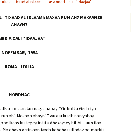
rka Al-Itixaad Al-Islaami
Axmed F. Cali "Idaajaa"
-ITIXAAD AL-ISLAAMI: MAXAA RUN AH? MAXAANSE
AHAYN?
MED F. CALI “IDAAJAA”
NOFEMBAR, 1994
ROMA—ITALIA
HORDHAC
aalkan oo aan ku magacaabay: “Gobolka Gedo iyo
aa run ah? Maxaan ahayn?” wuxuu ku dhisan yahay
olkaas ku tegey intii u dhexaysey bilihii Juun ilaa
Ma ahayn arrin aan iyada kabaha u illaday oo markii