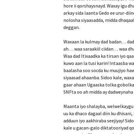
hore ii qorshaysnayd. Waxay igu d
arkay sida laanta Gedo ee urur-di
nolosha siyaasadda, midda dhaqaa
deggan.
Waxaan la kulmay dad badan… dad
ah… waa saraakiil ciidan… waa dha
Waa dad Itixaadka ka tirsan iyo qa
kuwo aan la tusi karin! Intaasba w
baalasha soo socda ku muujiyo haw
siyaasad ahaanba. Sidoo kale, waxaa
gaar ahaan Ugaaska tolka gobolka
SNFta oo ah midda ay dadweynaha 
Maanta iyo shalayba, welwelkaygu
uu ka dhaco dagaal diin ku dhisani,
adduun iyo aakhiraba seejiyay! Si
kale u gacan-galo diktatooriyad 