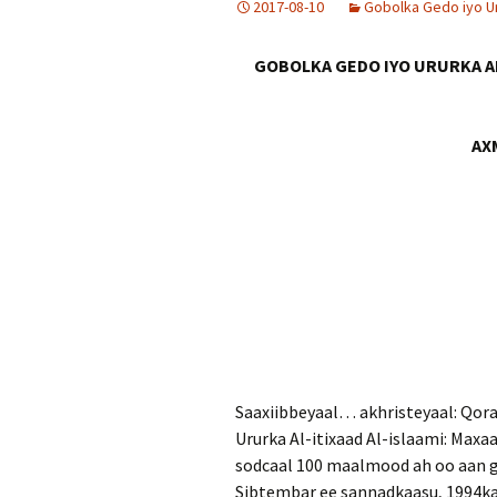
2017-08-10
Gobolka Gedo iyo Uru
GOBOLKA GEDO IYO URURKA AL
AX
Saaxiibbeyaal… akhristeyaal: Qor
Ururka Al-itixaad Al-islaami: Max
sodcaal 100 maalmood ah oo aan gob
Sibtembar ee sannadkaasu, 1994ka. 