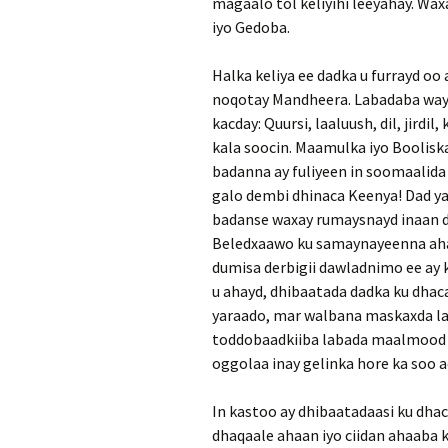
magaalo tol keliyihi leeyahay. Wa
iyo Gedoba.
Halka keliya ee dadka u furrayd oo 
noqotay Mandheera. Labadaba way 
kacday: Quursi, laaluush, dil, jirdi
kala soocin. Maamulka iyo Boolis
badanna ay fuliyeen in soomaalida 
galo dembi dhinaca Keenya! Dad yar
badanse waxay rumaysnayd inaan da
Beledxaawo ku samaynayeenna ahaa
dumisa derbigii dawladnimo ee ay k
u ahayd, dhibaatada dadka ku dhaca
yaraado, mar walbana maskaxda la
toddobaadkiiba labada maalmood 
oggolaa inay gelinka hore ka soo 
In kastoo ay dhibaatadaasi ku dhaca
dhaqaale ahaan iyo ciidan ahaaba 