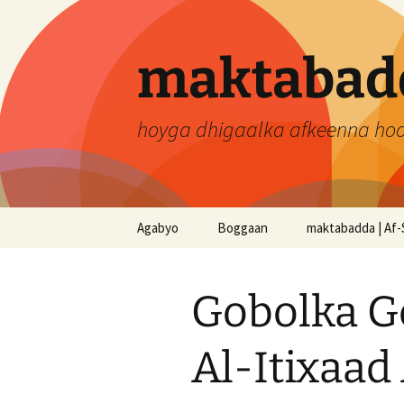
Skip
to
content
maktabadd
hoyga dhigaalka afkeenna ho
Agabyo
Boggaan
maktabadda | Af-
Gobolka G
Al-Itixaad