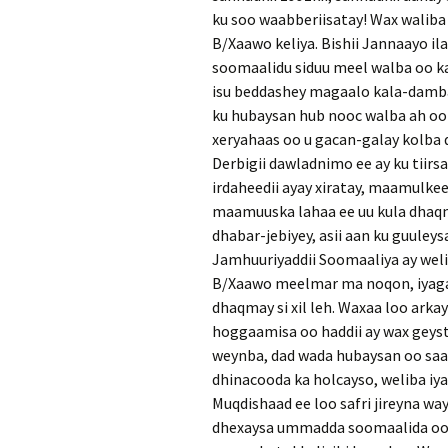
ku soo waabberiisatay! Wax waliba 
B/Xaawo keliya. Bishii Jannaayo i
soomaalidu siduu meel walba oo k
isu beddashey magaalo kala-damba
ku hubaysan hub nooc walba ah oo
xeryahaas oo u gacan-galay kolba q
Derbigii dawladnimo ee ay ku tiir
irdaheedii ayay xiratay, maamulke
maamuuska lahaa ee uu kula dhaqm
dhabar-jebiyey, asii aan ku guuleysa
Jamhuuriyaddii Soomaaliya ay wel
B/Xaawo meelmar ma noqon, iyaga 
dhaqmay si xil leh. Waxaa loo arkay 
hoggaamisa oo haddii ay wax geyst
weynba, dad wada hubaysan oo saan
dhinacooda ka holcayso, weliba iyad
Muqdishaad ee loo safri jireyna wa
dhexaysa ummadda soomaalida oo i