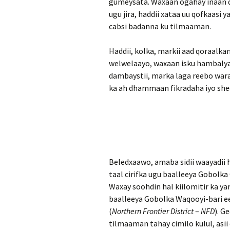
gumeysata. Waxaan ogahay inaan d
ugu jira, haddii xataa uu qofkaasi
cabsi badanna ku tilmaaman.
Haddii, kolka, markii aad qoraal
welwelaayo, waxaan isku hambalyay
dambaystii, marka laga reebo warar
ka ah dhammaan fikradaha iyo shee
Beledxaawo, amaba sidii waayadii 
taal cirifka ugu baalleeya Gobolk
Waxay soohdin hal kiilomitir ka ya
baalleeya Gobolka Waqooyi-bari ee 
(
Northern Frontier District
–
NFD
). G
tilmaaman tahay cimilo kulul, asi