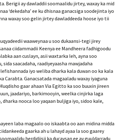
a. Berigii ay dawladdii soomaalidu jirtey, waxay ka mid
aa ‘dekedaha’ ee ku dhisnaa ganacsiga soodejinta iyo
nna waxay soo gelin jirtey dawladdeeda hoose iyo tii
uqyadeedii waaweynaa u soo dukaansi-tegi jirey
irsanaa ciidammadii Keenya ee Mandheera fadhigoodu
alabka aan cuslayn, asii waxtarka leh, ayna soo
u, sida saacadaha, raadiyeyaasha mawjadaha
efishannada iyo weliba dharka kala duwan oo ka kala
lalka Carabta. Ganacsatada magaaladu waxay iyaguna
 Muqdisho gaar ahaan Via Egitto ka soo buuxin jireen
uun, jaadariyo, barkimooyin, weelka cinjirka laga
dharka nooca loo yaqaan buljiga iyo, sidoo kale,
aayeen laba magaalo oo iskaabta oo aan midina midda
iidankeeda gaarka ah u lahayd ayaa la soo gaarey
 soomaalidu herdidiisii ka ducaysan ee ay guuldarradu