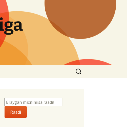
iga
Search
for:
Raadi