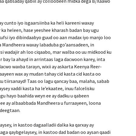
xaa qabsaday qabiil ay colloobeen midka dega B/Xaawo
ay cunto iyo isgaarsiinba ka heli kareeni waxay
ka heleen, hase yeeshee kharash badan bay ugu
l, kufsi iyo dibindaabyo guud oo aan madax iyo manjo loo
ka Mandheera waxay labaduba go’aansadeen, in
si wadajir ah loo ciqaabo, mar walba oo uu midkood ku
 bay la ahayd in arrintaas laga dacwoon karey, inta
cwo waxba tarayn, wixii ay askarta Keenya Reer-
yeen wax ay mudan tahay cid kasta cid kasta oo
u tiirsanayd! Taas oo lagu qancay baa, malaha, sabab
ysey xaddi kasta ha le’ekaatee, inuu falcelisku
gu hayo baahida weyn ee ay dadku u qabeen
ee ay albaabbada Mandheera u furraayeen, loona
adeegtaan.
ysey, in kastoo dagaalladii dalka ka qarxay ay
kaga qaybgelaysey, in kastoo dad badan oo aysan qaadi