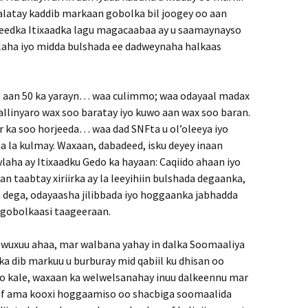
halatay kaddib markaan gobolka bil joogey oo aan
ineedka Itixaadka lagu magacaabaa ay u saamaynayso
laha iyo midda bulshada ee dadweynaha halkaas
 aan 50 ka yarayn… waa culimmo; waa odayaal madax
llinyaro wax soo baratay iyo kuwo aan wax soo baran.
ar ka soo horjeeda… waa dad SNFta u ol’oleeya iyo
aa la kulmay. Waxaan, dabadeed, isku deyey inaan
laha ay Itixaadku Gedo ka hayaan: Caqiido ahaan iyo
n taabtay xiriirka ay la leeyihiin bulshada degaanka,
 dega, odayaasha jilibbada iyo hoggaanka jabhadda
gobolkaasi taageeraan.
 wuxuu ahaa, mar walbana yahay in dalka Soomaaliya
 ka dib markuu u burburay mid qabiil ku dhisan oo
doo kale, waxaan ka welwelsanahay inuu dalkeennu mar
qof ama kooxi hoggaamiso oo shacbiga soomaalida