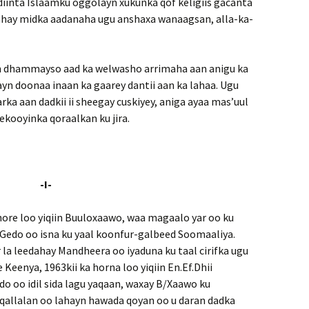
iinta Islaamku oggolayn xukunka qof keligiis gacanta
 yahay midka aadanaha ugu anshaxa wanaagsan, alla-ka-
kan dhammayso aad ka welwasho arrimaha aan anigu ka
n doonaa inaan ka gaarey dantii aan ka lahaa. Ugu
ka aan dadkii ii sheegay cuskiyey, aniga ayaa mas’uul
kooyinka qoraalkan ku jira.
-I-
hore loo yiqiin Buuloxaawo, waa magaalo yar oo ku
a Gedo oo isna ku yaal koonfur-galbeed Soomaaliya.
r la leedahay Mandheera oo iyaduna ku taal cirifka ugu
Keenya, 1963kii ka horna loo yiqiin En.Ef.Dhii
edo oo idil sida lagu yaqaan, waxay B/Xaawo ku
i qallalan oo lahayn hawada qoyan oo u daran dadka