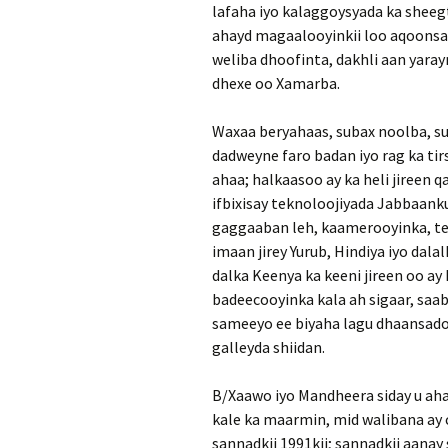
lafaha iyo kalaggoysyada ka sheegt
ahayd magaalooyinkii loo aqoonsan
weliba dhoofinta, dakhli aan yaray
dhexe oo Xamarba.
Waxaa beryahaas, subax noolba, su
dadweyne faro badan iyo rag ka t
ahaa; halkaasoo ay ka heli jireen q
ifbixisay teknoloojiyada Jabbaank
gaggaaban leh, kaamerooyinka, tel
imaan jirey Yurub, Hindiya iyo da
dalka Keenya ka keeni jireen oo ay
badeecooyinka kala ah sigaar, saab
sameeyo ee biyaha lagu dhaansado, 
galleyda shiidan.
B/Xaawo iyo Mandheera siday u ah
kale ka maarmin, mid walibana ay c
sannadkii 1991kii; sannadkii aanay