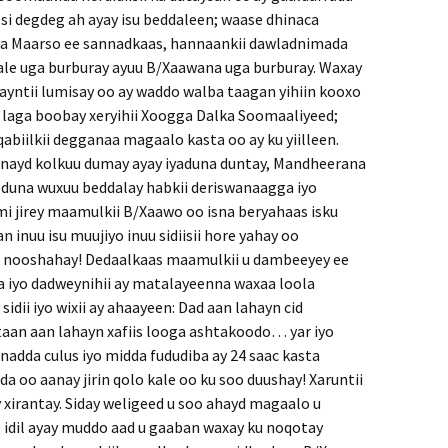
si degdeg ah ayay isu beddaleen; waase dhinaca
laa Maarso ee sannadkaas, hannaankii dawladnimada
ale uga burburay ayuu B/Xaawana uga burburay. Waxay
yntii lumisay oo ay waddo walba taagan yihiin kooxo
 laga boobay xeryihii Xoogga Dalka Soomaaliyeed;
abiilkii degganaa magaalo kasta oo ay ku yiilleen.
sanayd kolkuu dumay ayay iyaduna duntay, Mandheerana
eduna wuxuu beddalay habkii deriswanaagga iyo
i jirey maamulkii B/Xaawo oo isna beryahaas isku
n inuu isu muujiyo inuu sidiisii hore yahay oo
i nooshahay! Dedaalkaas maamulkii u dambeeyey ee
iyo dadweynihii ay matalayeenna waxaa loola
sidii iyo wixii ay ahaayeen: Dad aan lahayn cid
aan aan lahayn xafiis looga ashtakoodo… yar iyo
adda culus iyo midda fududiba ay 24 saac kasta
a oo aanay jirin qolo kale oo ku soo duushay! Xaruntii
y xirantay. Siday weligeed u soo ahayd magaalo u
dil ayay muddo aad u gaaban waxay ku noqotay