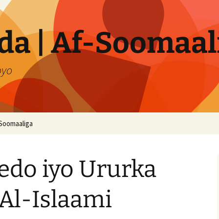
a | Af-Soomaal
oyo
Soomaaliga
edo iyo Ururka
 Al-Islaami