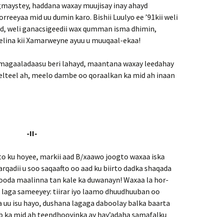
gmaystey, haddana waxay muujisay inay ahayd
eeyaa mid uu dumin karo. Bishii Luulyo ee ’91kii weli
d, weli ganacsigeedii wax qumman isma dhimin,
elina kii Xamarweyne ayuu u muuqaal-ekaa!
magaaladaasu beri lahayd, maantana waxay leedahay
teelteel ah, meelo dambe oo qoraalkan ka mid ah inaan
-II-
to ku hoyee, markii aad B/xaawo joogto waxaa iska
qadii u soo saqaafto oo aad ku biirto dadka shaqada
ooda maalinna tan kale ka duwanayn! Waxaa la hor-
 laga sameeyey: tiirar iyo laamo dhuudhuuban oo
gna uu isu hayo, dushana lagaga daboolay balka baarta
b ka mid ah teendhooyinka ay hay’adaha samafalku