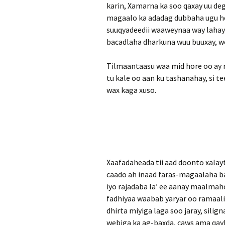
karin, Xamarna ka soo qaxay uu de
magaalo ka adadag dubbaha ugu horr
suuqyadeedii waaweynaa way lahay
bacadlaha dharkuna wuu buuxay, w
Tilmaantaasu waa mid hore oo ay 
tu kale oo aan ku tashanahay, si 
wax kaga xuso.
Xaafadaheada tii aad doonto xalay
caado ah inaad faras-magaalaha bar
iyo rajadaba la’ ee aanay maalmah
fadhiyaa waabab yaryar oo ramaali
dhirta miyiga laga soo jaray, sili
webiga ka ag-baxda, caws ama qay