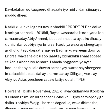
Dawladahan oo taageero dhaqaale iyo mid ciidan siinaayay
muddo dheer.
Markii xukunka laga tuuray jabhaddii EPRDF/TPLF ee dalka
Itoobiya sannadkii 2018kii, Raysalwasaaraha Itoobiyana loo
cumaamaday Abiy Ahmed, isbeddel muuqta ayaa ku dhacay
xidhiidhka Itoobiya iyo Eritrea. Itoobiya waxa ay sheegtay in
ay dhulkii lagu dagaallamay ee Badme ku wareejin doonto
Eritrea, waxaana dib u soo laabtay xidhiidhkii siyaasaddeed
ee Addis Ababa iyo Asmara. Labada hoggaamiye ayaa
bookhashooyin kala duwan sameeyey, waxaanay sheegeen
in colaaddii labada dal ay dhammaatay. Xilligan, waxa ay
Abiy iyo Asias yeesheen cadaw kaliya oo ah: TPLF.
Horraantii bishii November, 2020kii ayay ciidamada Itoobiya
duullaan rasmi ah ku qaadeen Gobolka Tigray ee Waqooyiga
dalka Itoobiya. Wajigii hore ee dagaalka, waxa dhimasho,
dhaawac, qaar nolosha lagu qabtay iyo qaar baxsaday u