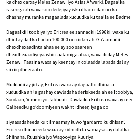
ka dhex qarxay Meles Zenawi iyo Asias Afwerki. Dagaalka
rasmiga ah waxa soo dedejiyay isku dhac ciidan oo ka
dhashay muranka magaalada xuduudka ku taalla ee Badme.
Dagaalkii Itoobiya iyo Eritrea ee sannadkii 1998kii waxa ku
dhintay dad ka badan 100,000 oo ciidan ah. Go’aamadii
dhexdhexaadinta ahaa ee ay soo saareen
dhexdhexaadiyeyaashii caalamiga ahaa, waxa diiday Meles
Zenawi. Taasina waxa ay keentay in colaadda labada dal ay
sii riiq dheeraato.
Muddadii ay jirtay, Eritrea waxa ay dagaallo dhinaca
xuduudka ah la gashay dawladaha deriskeeda ah ee Itoobiya,
Suudaan, Yemen iyo Jabbuuti. Dawladda Eritrea waxa ay reer
Galbeedku go’doomiyeen wakhti dheer, iyaga oo
siyaasadaheeda ku tilmaamay kuwo ‘gardarro ku dhisan’.
Eritrea dhinaceeda waxa ay xidhiidh la samaysatay dalalka
Shiinaha, Ruushka iyo Waqooyiga Kuuriya.