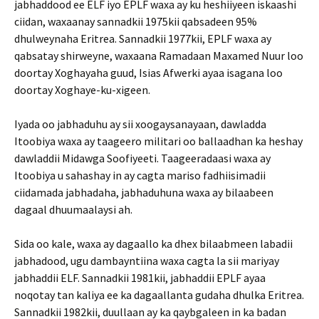
jabhaddood ee ELF iyo EPLF waxa ay ku heshiiyeen iskaashi
ciidan, waxaanay sannadkii 1975kii qabsadeen 95%
dhulweynaha Eritrea. Sannadkii 1977kii, EPLF waxa ay
qabsatay shirweyne, waxaana Ramadaan Maxamed Nuur loo
doortay Xoghayaha guud, Isias Afwerki ayaa isagana loo
doortay Xoghaye-ku-xigeen.
Iyada oo jabhaduhu ay sii xoogaysanayaan, dawladda
Itoobiya waxa ay taageero militari oo ballaadhan ka heshay
dawladdii Midawga Soofiyeeti. Taageeradaasi waxa ay
Itoobiya u sahashay in ay cagta mariso fadhiisimadii
ciidamada jabhadaha, jabhaduhuna waxa ay bilaabeen
dagaal dhuumaalaysi ah.
Sida oo kale, waxa ay dagaallo ka dhex bilaabmeen labadii
jabhadood, ugu dambayntiina waxa cagta la sii mariyay
jabhaddii ELF. Sannadkii 1981kii, jabhaddii EPLF ayaa
noqotay tan kaliya ee ka dagaallanta gudaha dhulka Eritrea.
Sannadkii 1982kii, duullaan ay ka qaybgaleen in ka badan