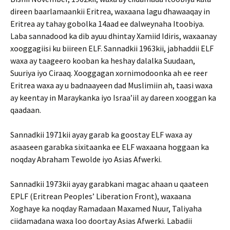
direen baarlamaankii Eritrea, waxaana lagu dhawaaqay in
Eritrea ay tahay gobolka 14aad ee dalweynaha Itoobiya.
Laba sannadood ka dib ayuu dhintay Xamiid Idiris, waxaanay
xooggagiisi ku biireen ELF. Sannadkii 1963kii, jabhaddii ELF
waxa ay taageero kooban ka heshay dalalka Suudaan,
Suuriya iyo Ciraaq. Xooggagan xornimodoonka ah ee reer
Eritrea waxa ay u badnaayeen dad Muslimiin ah, taasi waxa
ay keentay in Maraykanka iyo Israa’iil ay dareen xooggan ka
qaadaan.
Sannadkii 1971kii ayay garab ka goostay ELF waxa ay
asaaseen garabka sixitaanka ee ELF waxaana hoggaan ka
noqday Abraham Tewolde iyo Asias Afwerki.
Sannadkii 1973kii ayay garabkani magac ahaan u qaateen
EPLF (Eritrean Peoples’ Liberation Front), waxaana
Xoghaye ka noqday Ramadaan Maxamed Nuur, Taliyaha
ciidamadana waxa loo doortay Asias Afwerki. Labadii