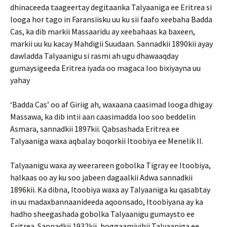
dhinaceeda taageertay degitaanka Talyaaniga ee Eritrea si
looga hor tago in Faransiisku uu ku sii faafo xeebaha Badda
Cas, ka dib markii Massaaridu ay xeebahaas ka baxeen,
markii uu ku kacay Mahdigii Suudaan. Sannadkii 1890kii ayay
dawladda Talyaanigu si rasmi ah ugu dhawaaqday
gumaysigeeda Eritrea iyada oo magaca loo bixiyayna uu
yahay
‘Badda Cas’ oo af Giriig ah, waxaana caasimad looga dhigay
Massawa, ka dib intii aan caasimadda loo soo beddelin
Asmara, sannadkii 1897kii. Qabsashada Eritrea ee
Talyaaniga waxa aqbalay boqorkii Itoobiya ee Menelik II.
Talyaanigu waxa ay weerareen gobolka Tigray ee Itoobiya,
halkaas oo ay ku soo jabeen dagaalkii Adwa sannadkii
1896kii. Ka dibna, Itoobiya waxa ay Talyaaniga ku qasabtay
in uu madaxbannaanideeda aqoonsado, Itoobiyana ay ka
hadho sheegashada gobolka Talyaanigu gumaysto ee
Eritrea. Sannadkii 1932kii, hoggaamiyihii Talyaaniga ee