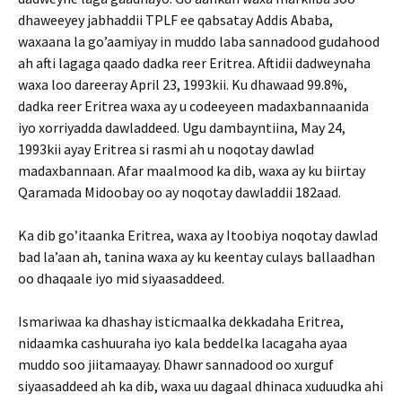
dhaweeyey jabhaddii TPLF ee qabsatay Addis Ababa,
waxaana la go’aamiyay in muddo laba sannadood gudahood
ah afti lagaga qaado dadka reer Eritrea. Aftidii dadweynaha
waxa loo dareeray April 23, 1993kii. Ku dhawaad 99.8%,
dadka reer Eritrea waxa ay u codeeyeen madaxbannaanida
iyo xorriyadda dawladdeed. Ugu dambayntiina, May 24,
1993kii ayay Eritrea si rasmi ah u noqotay dawlad
madaxbannaan. Afar maalmood ka dib, waxa ay ku biirtay
Qaramada Midoobay oo ay noqotay dawladdii 182aad.
Ka dib go’itaanka Eritrea, waxa ay Itoobiya noqotay dawlad
bad la’aan ah, tanina waxa ay ku keentay culays ballaadhan
oo dhaqaale iyo mid siyaasaddeed.
Ismariwaa ka dhashay isticmaalka dekkadaha Eritrea,
nidaamka cashuuraha iyo kala beddelka lacagaha ayaa
muddo soo jiitamaayay. Dhawr sannadood oo xurguf
siyaasaddeed ah ka dib, waxa uu dagaal dhinaca xuduudka ahi