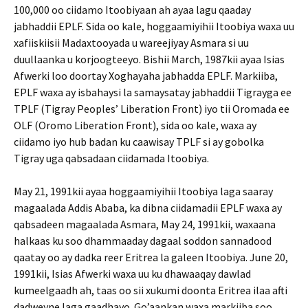
100,000 oo ciidamo Itoobiyaan ah ayaa lagu qaaday
jabhaddii EPLF. Sida oo kale, hoggaamiyihii Itoobiya waxa uu
xafiiskiisii Madaxtooyada u wareejiyay Asmara si uu
duullaanka u korjoogteeyo. Bishii March, 1987kii ayaa Isias
Afwerki loo doortay Xoghayaha jabhadda EPLF. Markiiba,
EPLF waxa ay isbahaysi la samaysatay jabhaddii Tigrayga ee
TPLF (Tigray Peoples’ Liberation Front) iyo tii Oromada ee
OLF (Oromo Liberation Front), sida oo kale, waxa ay
ciidamo iyo hub badan ku caawisay TPLF si ay gobolka
Tigray uga qabsadaan ciidamada Itoobiya.
May 21, 1991kii ayaa hoggaamiyihii Itoobiya laga saaray
magaalada Addis Ababa, ka dibna ciidamadii EPLF waxa ay
qabsadeen magaalada Asmara, May 24, 1991kii, waxaana
halkaas ku soo dhammaaday dagaal soddon sannadood
qaatay oo ay dadka reer Eritrea la galeen Itoobiya. June 20,
1991kii, Isias Afwerki waxa uu ku dhawaaqay dawlad
kumeelgaadh ah, taas oo sii xukumi doonta Eritrea ilaa afti
dadweyne laga gaadhayo. Go’aankan waxa markiiba soo