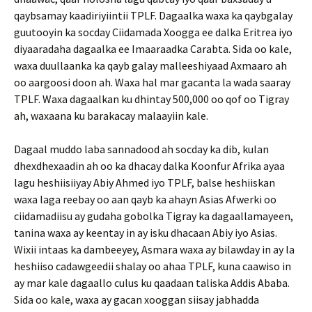
qaybsamay kaadiriyiintii TPLF. Dagaalka waxa ka qaybgalay
guutooyin ka socday Ciidamada Xoogga ee dalka Eritrea iyo
diyaaradaha dagaalka ee Imaaraadka Carabta. Sida oo kale,
waxa duullaanka ka qayb galay malleeshiyaad Axmaaro ah
oo aargoosi doon ah. Waxa hal mar gacanta la wada saaray
TPLF. Waxa dagaalkan ku dhintay 500,000 oo qof oo Tigray
ah, waxaana ku barakacay malaayiin kale.
Dagaal muddo laba sannadood ah socday ka dib, kulan
dhexdhexaadin ah oo ka dhacay dalka Koonfur Afrika ayaa
lagu heshiisiiyay Abiy Ahmed iyo TPLF, balse heshiiskan
waxa laga reebay oo aan qayb ka ahayn Asias Afwerki oo
ciidamadiisu ay gudaha gobolka Tigray ka dagaallamayeen,
tanina waxa ay keentay in ay isku dhacaan Abiy iyo Asias.
Wixii intaas ka dambeeyey, Asmara waxa ay bilawday in ay la
heshiiso cadawgeedii shalay oo ahaa TPLF, kuna caawiso in
ay mar kale dagaallo culus ku qaadaan taliska Addis Ababa.
Sida oo kale, waxa ay gacan xooggan siisay jabhadda