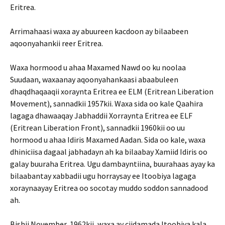
Eritrea.
Arrimahaasi waxa ay abuureen kacdoon ay bilaabeen
aqoonyahankii reer Eritrea.
Waxa hormood u ahaa Maxamed Nawd oo ku noolaa
Suudaan, waxaanay aqoonyahankaasi abaabuleen
dhaqdhaqaaqii xoraynta Eritrea ee ELM (Eritrean Liberation
Movement), sannadkii 1957kii. Waxa sida oo kale Qaahira
lagaga dhawaaqay Jabhaddii Xorraynta Eritrea ee ELF
(Eritrean Liberation Front), sannadkii 1960kii oo uu
hormood u ahaa Idiris Maxamed Aadan. Sida oo kale, waxa
dhiniciisa dagaal jabhadayn ah ka bilaabay Xamiid Idiris oo
galay buuraha Eritrea. Ugu dambayntiina, buurahaas ayay ka
bilaabantay xabbadii ugu horraysay ee Itoobiya lagaga
xoraynaayay Eritrea oo socotay muddo soddon sannadood
ah.
Bishii November, 1962kii, waxa ay ciidamada Itoobiya kala