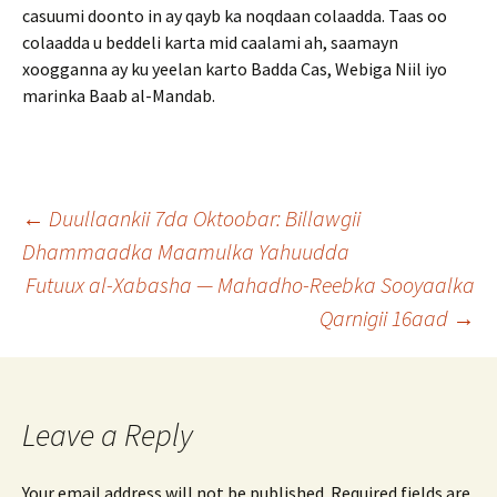
casuumi doonto in ay qayb ka noqdaan colaadda. Taas oo
colaadda u beddeli karta mid caalami ah, saamayn
xoogganna ay ku yeelan karto Badda Cas, Webiga Niil iyo
marinka Baab al-Mandab.
Post
←
Duullaankii 7da Oktoobar: Billawgii
Dhammaadka Maamulka Yahuudda
Futuux al-Xabasha — Mahadho-Reebka Sooyaalka
navigation
Qarnigii 16aad
→
Leave a Reply
Your email address will not be published.
Required fields are