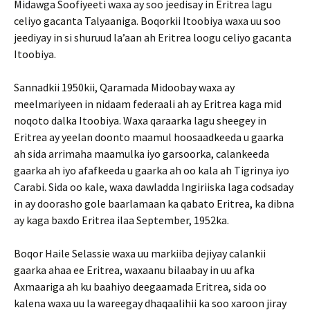
Midawga Soofiyeeti waxa ay soo jeedisay in Eritrea lagu
celiyo gacanta Talyaaniga. Boqorkii Itoobiya waxa uu soo
jeediyay in si shuruud la’aan ah Eritrea loogu celiyo gacanta
Itoobiya.
Sannadkii 1950kii, Qaramada Midoobay waxa ay
meelmariyeen in nidaam federaali ah ay Eritrea kaga mid
noqoto dalka Itoobiya. Waxa qaraarka lagu sheegey in
Eritrea ay yeelan doonto maamul hoosaadkeeda u gaarka
ah sida arrimaha maamulka iyo garsoorka, calankeeda
gaarka ah iyo afafkeeda u gaarka ah oo kala ah Tigrinya iyo
Carabi. Sida oo kale, waxa dawladda Ingiriiska laga codsaday
in ay doorasho gole baarlamaan ka qabato Eritrea, ka dibna
ay kaga baxdo Eritrea ilaa September, 1952ka.
Boqor Haile Selassie waxa uu markiiba dejiyay calankii
gaarka ahaa ee Eritrea, waxaanu bilaabay in uu afka
Axmaariga ah ku baahiyo deegaamada Eritrea, sida oo
kalena waxa uu la wareegay dhaqaalihii ka soo xaroon jiray