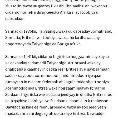
Mussolini waxa uu qaatay fikir dhulbalaadhsi ah, waxaanu
ciidamo hor leh u diray Geeska Afrika si ay Itoobiya u
qabsadaan.
Sannadkii 1936kii, Talyaanigu waxa uu qabsaday Somaliland,
Somalia, Eritrea iyo Itoobiya, waxaanu ku dhawaaqay
boqortooyada Talyaaniga ee Bariga Afrika.
Sannadkii 1941kii, ciidamo Ingiriisku hoggaaminaayo ayaa
ka adkaaday ciidamadii Talyaaniga. Arrintaasi waxa ay
dhabbaha u xaadhay in dadka reer Eritrea ay u qaybsamaan
saddex qaybood: xornimodoon, midnimodoon iyo qaar
rumaysan in nidaam federaali ah lagula midoobo Itoobiya.
Xornimodoonka Eritrea waxa hoggaaminaayay Ibraahin
Suldaan. Ingiriisku waxa uu soo jeediyay in dhulka Eritrea loo
kala qaybiyo Itoobiya iyo Suudaan nidaam diin ku salaysan.
Dawladaha kale ee reer Carbeedku waxa ay soo jeediyeen
madaxbannaani degdeg ah oo la siiyo Eritrea. Dawladdii