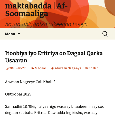
Skip
maktabadda | Af-
to
Soomaaliga
content
hoyga dhigaalka afkeenna hooyo
Search
Menu
for:
Itoobiya iyo Eritriya oo Dagaal Qarka
Usaaran
2025-10-22
Maqaal
Abwaan Nageeye Cali Khaliif
Abwaan Nageeye Cali Khaliif
Oktoobar 2025
Sannadkii 1870kii, Talyaanigu waxa ay bilaabeen in ay soo
degaan xeebaha Eritrea. Dawladda Ingiriisku, waxa ay