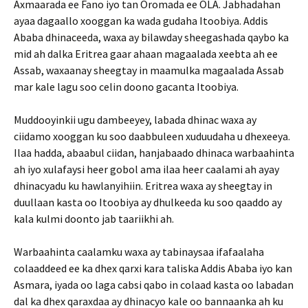
Axmaarada ee Fano iyo tan Oromada ee OLA. Jabhadahan
ayaa dagaallo xooggan ka wada gudaha Itoobiya. Addis
Ababa dhinaceeda, waxa ay bilawday sheegashada qaybo ka
mid ah dalka Eritrea gaar ahaan magaalada xeebta ah ee
Assab, waxaanay sheegtay in maamulka magaalada Assab
mar kale lagu soo celin doono gacanta Itoobiya.
Muddooyinkii ugu dambeeyey, labada dhinac waxa ay
ciidamo xooggan ku soo daabbuleen xuduudaha u dhexeeya.
Ilaa hadda, abaabul ciidan, hanjabaado dhinaca warbaahinta
ah iyo xulafaysi heer gobol ama ilaa heer caalami ah ayay
dhinacyadu ku hawlanyihiin. Eritrea waxa ay sheegtay in
duullaan kasta oo Itoobiya ay dhulkeeda ku soo qaaddo ay
kala kulmi doonto jab taariikhi ah.
Warbaahinta caalamku waxa ay tabinaysaa ifafaalaha
colaaddeed ee ka dhex qarxi kara taliska Addis Ababa iyo kan
Asmara, iyada oo laga cabsi qabo in colaad kasta oo labadan
dal ka dhex qaraxdaa ay dhinacyo kale oo bannaanka ah ku