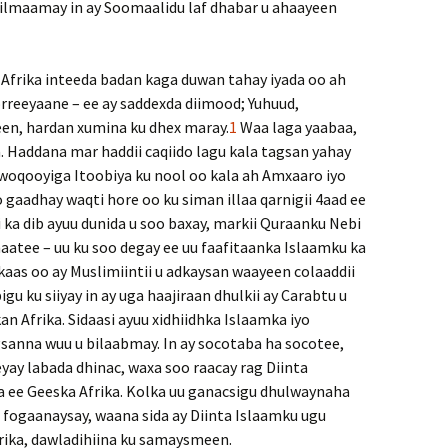
tilmaamay in ay Soomaalidu laf dhabar u ahaayeen
 Afrika inteeda badan kaga duwan tahay iyada oo ah
orreeyaane – ee ay saddexda diimood; Yuhuud,
een, hardan xumina ku dhex maray.
1
Waa laga yaabaa,
. Haddana mar haddii caqiido lagu kala tagsan yahay
ka woqooyiga Itoobiya ku nool oo kala ah Amxaaro iyo
o gaadhay waqti hore oo ku siman illaa qarnigii 4aad ee
i ka dib ayuu dunida u soo baxay, markii Quraanku Nebi
aatee – uu ku soo degay ee uu faafitaanka Islaamku ka
kaas oo ay Muslimiintii u adkaysan waayeen colaaddii
u ku siiyay in ay uga haajiraan dhulkii ay Carabtu u
 Afrika. Sidaasi ayuu xidhiidhka Islaamka iyo
sanna wuu u bilaabmay. In ay socotaba ha socotee,
yay labada dhinac, waxa soo raacay rag Diinta
a ee Geeska Afrika. Kolka uu ganacsigu dhulwaynaha
ii fogaanaysay, waana sida ay Diinta Islaamku ugu
rika, dawladihiina ku samaysmeen.