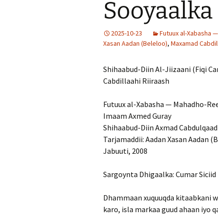
Sooyaalka 
2025-10-23
Futuux al-Xabasha 
Xasan Aadan (Beleloo)
,
Maxamad Cabdill
Shihaabud-Diin Al-Jiizaani (Fiqi 
Cabdillaahi Riiraash
Futuux al-Xabasha — Mahadho-Ree
Imaam Axmed Guray
Shihaabud-Diin Axmad Cabdulqaadir
Tarjamaddii: Aadan Xasan Aadan (B
Jabuuti, 2008
Sargoynta Dhigaalka: Cumar Siciid 
Dhammaan xuquuqda kitaabkani waa
karo, isla markaa guud ahaan iyo 