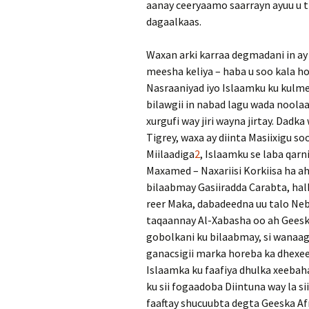
aanay ceeryaamo saarrayn ayuu u 
dagaalkaas.
Waxan arki karraa degmadani in ay
meesha keliya – haba u soo kala h
Nasraaniyad iyo Islaamku ku kulm
bilawgii in nabad lagu wada noolaa
xurgufi way jiri wayna jirtay. Dad
Tigrey, waxa ay diinta Masiixigu so
Miilaadiga
2
, Islaamku se laba qarn
Maxamed – Naxariisi Korkiisa ha ah
bilaabmay Gasiiradda Carabta, hal
reer Maka, dabadeedna uu talo Nebig
taqaannay Al-Xabasha oo ah Geeskan
gobolkani ku bilaabmay, si wanaag
ganacsigii marka horeba ka dhexee
Islaamka ku faafiya dhulka xeebah
ku sii fogaadoba Diintuna way la s
faaftay shucuubta degta Geeska Af