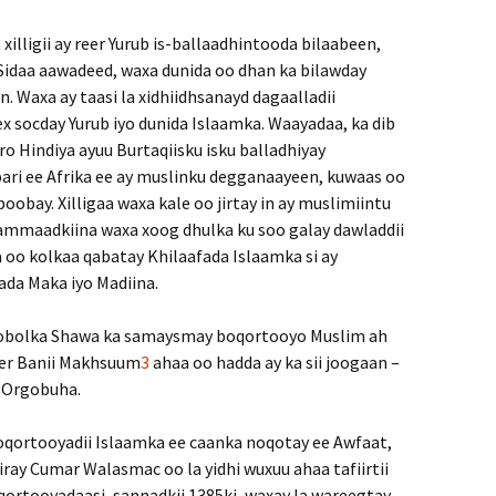
 xilligii ay reer Yurub is-ballaadhintooda bilaabeen,
 Sidaa aawadeed, waxa dunida oo dhan ka bilawday
n. Waxa ay taasi la xidhiidhsanayd dagaalladii
x socday Yurub iyo dunida Islaamka. Waayadaa, ka dib
ro Hindiya ayuu Burtaqiisku isku balladhiyay
bari ee Afrika ee ay muslinku degganaayeen, kuwaas oo
boobay. Xilligaa waxa kale oo jirtay in ay muslimiintu
mmaadkiina waxa xoog dhulka ku soo galay dawladdii
 oo kolkaa qabatay Khilaafada Islaamka si ay
ada Maka iyo Madiina.
 gobolka Shawa ka samaysmay boqortooyo Muslim ah
eer Banii Makhsuum
3
ahaa oo hadda ay ka sii joogaan –
n Orgobuha.
oqortooyadii Islaamka ee caanka noqotay ee Awfaat,
ray Cumar Walasmac oo la yidhi wuxuu ahaa tafiirtii
qortooyadaasi, sannadkii 1385ki, waxay la wareegtay