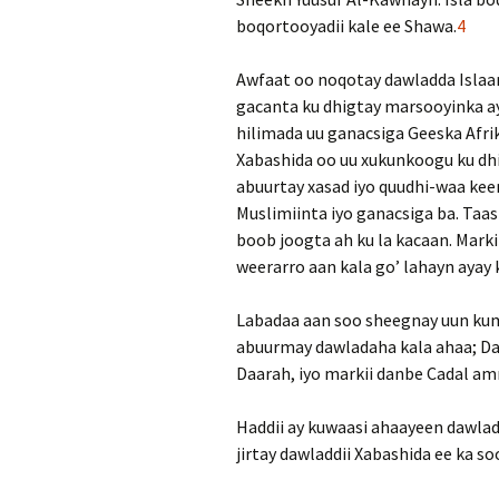
boqortooyadii kale ee Shawa.
4
Awfaat oo noqotay dawladda Islaa
gacanta ku dhigtay marsooyinka ay 
hilimada uu ganacsiga Geeska Afri
Xabashida oo uu xukunkoogu ku dh
abuurtay xasad iyo quudhi-waa kee
Muslimiinta iyo ganacsiga ba. Taas
boob joogta ah ku la kacaan. Mark
weerarro aan kala go’ lahayn ayay 
Labadaa aan soo sheegnay uun ku
abuurmay dawladaha kala ahaa; Daw
Daarah, iyo markii danbe Cadal am
Haddii ay kuwaasi ahaayeen dawlad
jirtay dawladdii Xabashida ee ka so