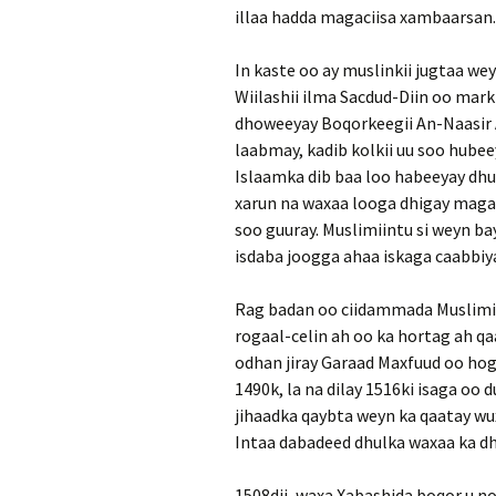
illaa hadda magaciisa xambaarsan.
In kaste oo ay muslinkii jugtaa w
Wiilashii ilma Sacdud-Diin oo mark
dhoweeyay Boqorkeegii An-Naasir A
laabmay, kadib kolkii uu soo hubeey
Islaamka dib baa loo habeeyay dhu
xarun na waxaa looga dhigay magaa
soo guuray. Muslimiintu si weyn bay
isdaba joogga ahaa iskaga caabbiy
Rag badan oo ciidammada Muslimi
rogaal-celin ah oo ka hortag ah q
odhan jiray Garaad Maxfuud oo ho
1490k, la na dilay 1516ki isaga oo 
jihaadka qaybta weyn ka qaatay wux
Intaa dabadeed dhulka waxaa ka dh
1508dii, waxa Xabashida boqor u no