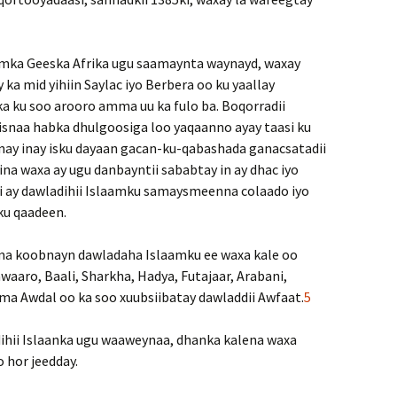
mka Geeska Afrika ugu saamaynta waynayd, waxay
ka mid yihiin Saylac iyo Berbera oo ku yaallay
ka ku soo arooro amma uu ka fulo ba. Boqorradii
isnaa habka dhulgoosiga loo yaqaanno ayay taasi ku
nay inay isku dayaan gacan-ku-qabashada ganacsatadii
ina waxa ay ugu danbayntii sababtay in ay dhac iyo
ii ay dawladihii Islaamku samaysmeenna colaado iyo
ku qaadeen.
ma koobnayn dawladaha Islaamku ee waxa kale oo
aaro, Baali, Sharkha, Hadya, Futajaar, Arabani,
ma Awdal oo ka soo xuubsiibatay dawladdii Awfaat.
5
ihii Islaanka ugu waaweynaa, dhanka kalena waxa
o hor jeedday.