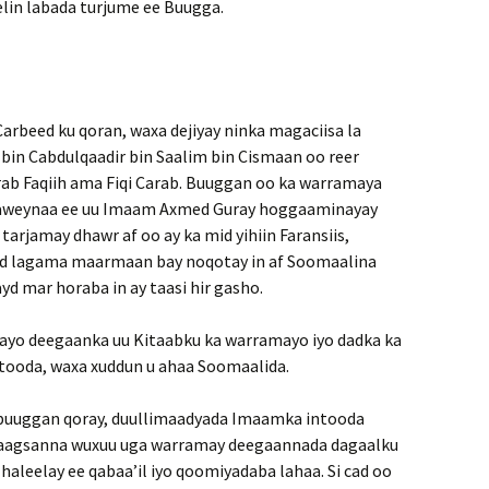
lin labada turjume ee Buugga.
arbeed ku qoran, waxa dejiyay ninka magaciisa la
 bin Cabdulqaadir bin Saalim bin Cismaan oo reer
ab Faqiih ama Fiqi Carab. Buuggan oo ka warramaya
waaweynaa ee uu Imaam Axmed Guray hoggaaminayay
 tarjamay dhawr af oo ay ka mid yihiin Faransiis,
wgeed lagama maarmaan bay noqotay in af Soomaalina
d mar horaba in ay taasi hir gasho.
aayo deegaanka uu Kitaabku ka warramayo iyo dadka ka
ooda, waxa xuddun u ahaa Soomaalida.
 buuggan qoray, duullimaadyada Imaamka intooda
naagsanna wuxuu uga warramay deegaannada dagaalku
haleelay ee qabaa’il iyo qoomiyadaba lahaa. Si cad oo