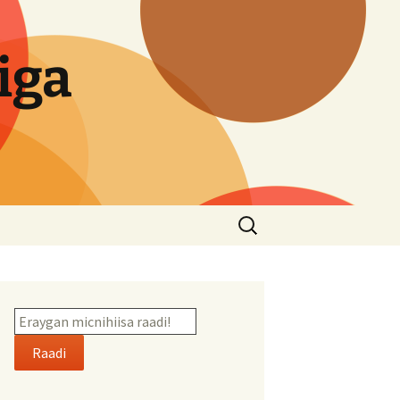
iga
Search
for:
Raadi