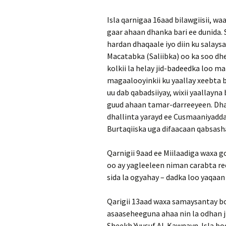
Isla qarnigaa 16aad bilawgiisii, waa
gaar ahaan dhanka bari ee dunida.
hardan dhaqaale iyo diin ku salaysa
Macatabka (Saliibka) oo ka soo dhe
kolkii la helay jid-badeedka loo ma
magaalooyinkii ku yaallay xeebta 
uu dab qabadsiiyay, wixii yaallayna 
guud ahaan tamar-darreeyeen. Dha
dhallinta yarayd ee Cusmaaniyadda
Burtaqiiska uga difaacaan qabsash
Qarnigii 9aad ee Miilaadiga waxa
oo ay yagleeleen niman carabta r
sida la ogyahay – dadka loo yaqaa
Qarigii 13aad waxa samaysantay b
asaaseheeguna ahaa nin la odhan ji
Sheekh Yuusuf Al-Kawnayn. Isla bo