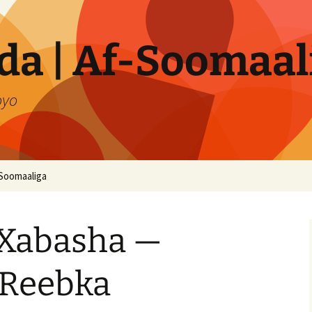
a | Af-Soomaal
oyo
Soomaaliga
-Xabasha —
Reebka