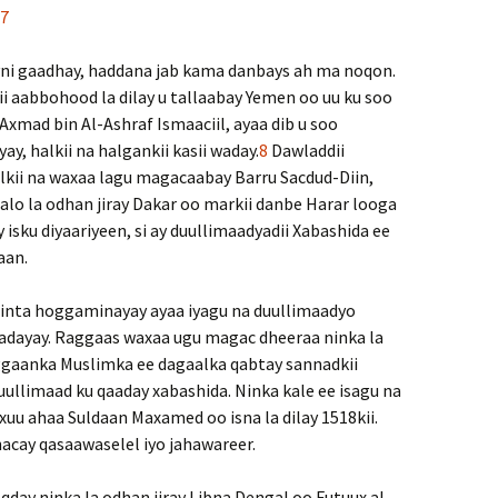
7
eyni gaadhay, haddana jab kama danbays ah ma noqon.
ii aabbohood la dilay u tallaabay Yemen oo uu ku soo
xmad bin Al-Ashraf Ismaaciil, ayaa dib u soo
ay, halkii na halgankii kasii waday.
8
Dawladdii
lkii na waxaa lagu magacaabay Barru Sacdud-Diin,
lo la odhan jiray Dakar oo markii danbe Harar looga
 isku diyaariyeen, si ay duullimaadyadii Xabashida ee
aan.
inta hoggaminayay ayaa iyagu na duullimaadyo
aadayay. Raggaas waxaa ugu magac dheeraa ninka la
ggaanka Muslimka ee dagaalka qabtay sannadkii
duullimaad ku qaaday xabashida. Ninka kale ee isagu na
uu ahaa Suldaan Maxamed oo isna la dilay 1518kii.
acay qasaawaselel iyo jahawareer.
qday ninka la odhan jiray Libna Dengal oo Futuux al-