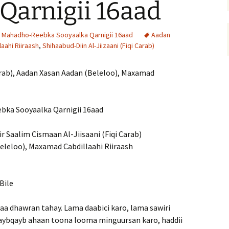
Qarnigii 16aad
— Mahadho-Reebka Sooyaalka Qarnigii 16aad
Aadan
aahi Riiraash
,
Shihaabud-Diin Al-Jiizaani (Fiqi Carab)
Carab), Aadan Xasan Aadan (Beleloo), Maxamad
bka Sooyaalka Qarnigii 16aad
 Saalim Cismaan Al-Jiisaani (Fiqi Carab)
eleloo), Maxamad Cabdillaahi Riiraash
Bile
 dhawran tahay. Lama daabici karo, lama sawiri
qaybqayb ahaan toona looma minguursan karo, haddii