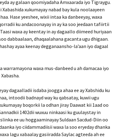
leyda ay galaan qoomiyadaha Amxaarada iyo Tigraygu.
ihii Xabashida xukumayay nabad bay kula noolaayeen
haa. Hase yeeshee, wixii intaa ka danbeeyay, waxa
radii ku andacoonayay in ay ka soo jeedaan tafiirtii
. Taasi waxa ay keentay in ay dagaallo diimeed huriyaan
gu soo dabbaalaan, dhaqaalahana gacanta ugu dhigaan.
 dhashay ayaa keenay degganaansho-la’aan iyo dagaal
 ka warramayona waxa mus-danbeed u ah damacaa iyo
i Xabasha.
eeyay dagaalladii isdaba joogga ahaa ee ay Xabshidu ku
aa, intoodii badnayd way ku qabsatay, kuwii ugu
xukumayay boqorkii la odhan jiray Daawat kii 1aad oo
Sannadkii 1402dii wuxuu ninkaasi ku guulaystay in
Muslinka ee uu hoggaaminayay Suldaan Sacdud-Diin oo
daanka iyo ciidammadiisii waxa la soo eryeday dhanka
 waxa lagu xabaalay gasiiradda Saylac agteeda ah ee