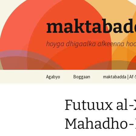
Skip
to
content
maktabadd
hoyga dhigaalka afkeenna ho
Agabyo
Boggaan
maktabadda | Af-
Futuux al
Mahadho-