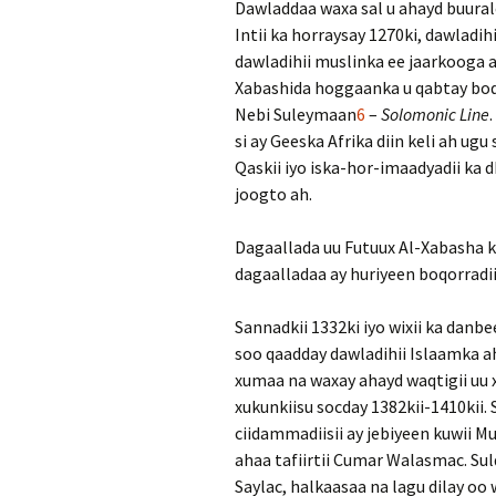
Dawladdaa waxa sal u ahayd buura
Intii ka horraysay 1270ki, dawlad
dawladihii muslinka ee jaarkooga a
Xabashida hoggaanka u qabtay boqor
Nebi Suleymaan
6
–
Solomonic Line
si ay Geeska Afrika diin keli ah u
Qaskii iyo iska-hor-imaadyadii ka
joogto ah.
Dagaallada uu Futuux Al-Xabasha
dagaalladaa ay huriyeen boqorradi
Sannadkii 1332ki iyo wixii ka danb
soo qaadday dawladihii Islaamka ah
xumaa na waxay ahayd waqtigii uu 
xukunkiisu socday 1382kii-1410kii. 
ciidammadiisii ay jebiyeen kuwii 
ahaa tafiirtii Cumar Walasmac. Sul
Saylac, halkaasaa na lagu dilay oo