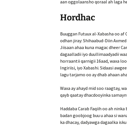
aan oggolaansho qoraal ah laga he
Hordhac
Buuggan Futuux al-Xabasha oo af C
odhan jiray: Shihaabud-Diin Axmed
Jiisaan ahaa kuna magac dheer Car
dagaalladii iyo duullimaadyadii 
horraantii qarnigii 16aad, waxa loo
Ingiriisi, iyo Xabashi. Sidaasi a
lagu tarjamo oo ay dhab ahaan ahay
Waxa ay ahayd mid soo raagtay, w
qayb qaatay dhacdooyinka samaynt
Haddaba Carab Faqiih oo ah ninka
badan goobjoog buu u ahaa si wa
ka dhacay, dadyawga dagaalka isku 