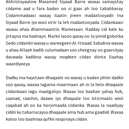
Akhristayaalow Maxamed Siyaad Barre wuxuu samaystay
ciidamo aad u fara badan oo si gaar ah loo tababbaray.
Ciidammadaasi waxay ilaalin jireen madaxtooyadii Ina
Siyaad Barre iyo wixii xiriir la leh madaxtooyada. Ciidankaasi
wuxuu ahaa dhammaantiis Mareexaan. Hadday cid kale ku
jirtayna ma badnayn. Markii lasoo qaxay oo la yimid gobolka
Gedo ciidankii waxay u wareegeen Al-Itixaad. Sababna waxaa
u ahaa Allaah kadib culumadaan soo sheegnay oo gaarsiiyay
dacwada kadibna waxay noqdeen ciidan diinta Ilaahay
waardiyeeya.
Dadku ma haystaan dhaqaale oo waxay u badan yihiin dadkii
soo qaxay, waxaa lagama maarmaan ah in la helo dhaqaale
ciidankaan lagu maalgaliyo. Waxaa loo baahan yahay hub,
saanad, raashin, daawo iyo dhaqaale loo isticmaalo wixii
caqabad ah oo ka horyimaada ciidanka. Waxaa la naadiyay
ciddii ku tabarrucaysa dhaqaale ama hub ama gaadiid. Waxaa
kaloo loo baahnaa qofkii noqonaya ciidan.