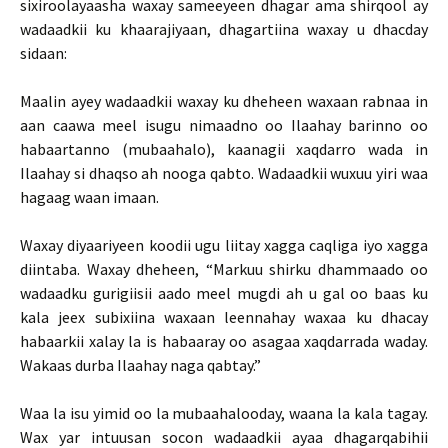
sixiroolayaasha waxay sameeyeen dhagar ama shirqool ay
wadaadkii ku khaarajiyaan, dhagartiina waxay u dhacday
sidaan:
Maalin ayey wadaadkii waxay ku dheheen waxaan rabnaa in
aan caawa meel isugu nimaadno oo Ilaahay barinno oo
habaartanno (mubaahalo), kaanagii xaqdarro wada in
Ilaahay si dhaqso ah nooga qabto. Wadaadkii wuxuu yiri waa
hagaag waan imaan.
Waxay diyaariyeen koodii ugu liitay xagga caqliga iyo xagga
diintaba. Waxay dheheen, “Markuu shirku dhammaado oo
wadaadku gurigiisii aado meel mugdi ah u gal oo baas ku
kala jeex subixiina waxaan leennahay waxaa ku dhacay
habaarkii xalay la is habaaray oo asagaa xaqdarrada waday.
Wakaas durba Ilaahay naga qabtay.”
Waa la isu yimid oo la mubaahalooday, waana la kala tagay.
Wax yar intuusan socon wadaadkii ayaa dhagarqabihii