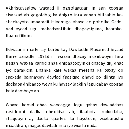
Akhristayaalow waxaad ii oggolaataan in aan xoogaa
siyaasad ah gogoldhig ka dhigto inta aanan billaabin ka-
sheekaynta imaaradii Islaamiga ahayd ee gobolka Gedo.
Aad ayaad ugu mahadsantihiin dhagaysigiina, baaraka-
llaahu fiikum.
Ikhwaanii markii ay burburtay Dawladdii Maxamed Siyaad
Barre sanadkii 1991dii, waxaa dhacay musiibooyin fara
badan. Waxaa kamid ahaa dhibaatooyinkii dhacay dil, dhac
iyo barakicin. Dhanka kale waxaa meesha ka baxay oo
saaxada bannaysay dawlad faasiqad ahayd oo diinta iyo
dadkaba dhibaato weyn ku haysay laakiin lagu qabay xoogaa
kala dambayn ah.
Waxaa kamid ahaa wanaagga lagu qabay dawladdaas
xasillooni dadka dhexdiisa ah, ilaalinta xuduudaha,
shaqooyin ay dadka qaarkiis ku haysteen, waxbarasho
maaddi ah, magac dawladnimo iyo wixi la mida.