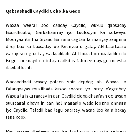
Qabsashadii Caydiid Gobolka Gedo
Waxaa weerar soo qaaday Caydiid, wuxuu qabsaday
Buurdhuubo, Garbahaarray iyo tuulooyin ka sokeeya.
Mooryaantii Ina Siyaad Barrana cagtaa la mariyay asagiina
dirqi buu ku baxsaday oo Keenyuu u galay. Akhbaartaasu
waxay soo gaartay wadaaddadii Al-Itixaad oo xaaladdoodu
isugu toosnayd oo intay dadkii is fahmeen ayagu meesha
dawlad ka ah.
Wadaaddadii waxay galeen shir degdeg ah. Waxaa la
falanqeeyay musiibada kusoo socota iyo intay le’egtahay.
Waxaa la isku raacay in aan Caydiid cidna dhaafayn oo aysan
suurtagal ahayn in aan hal magaalo wada joogno annaga
iyo Caydiid. Taladii baa lagu baartay, waxaa loo kala baxay
laba koox.
Rag waxay dheheen aan ka hortagno oo iska celinno