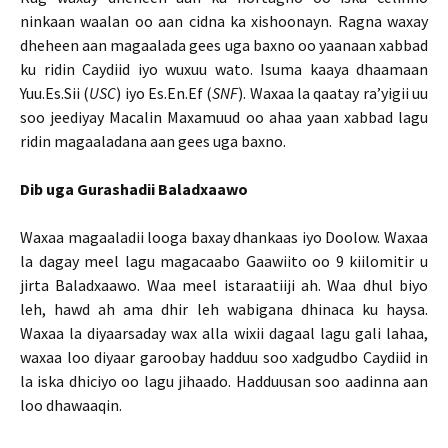
ninkaan waalan oo aan cidna ka xishoonayn. Ragna waxay
dheheen aan magaalada gees uga baxno oo yaanaan xabbad
ku ridin Caydiid iyo wuxuu wato. Isuma kaaya dhaamaan
Yuu.Es.Sii (
USC
) iyo Es.En.Ef (
SNF
). Waxaa la qaatay ra’yigii uu
soo jeediyay Macalin Maxamuud oo ahaa yaan xabbad lagu
ridin magaaladana aan gees uga baxno.
Dib uga Gurashadii Baladxaawo
Waxaa magaaladii looga baxay dhankaas iyo Doolow. Waxaa
la dagay meel lagu magacaabo Gaawiito oo 9 kiilomitir u
jirta Baladxaawo. Waa meel istaraatiiji ah. Waa dhul biyo
leh, hawd ah ama dhir leh wabigana dhinaca ku haysa.
Waxaa la diyaarsaday wax alla wixii dagaal lagu gali lahaa,
waxaa loo diyaar garoobay hadduu soo xadgudbo Caydiid in
la iska dhiciyo oo lagu jihaado. Hadduusan soo aadinna aan
loo dhawaaqin.