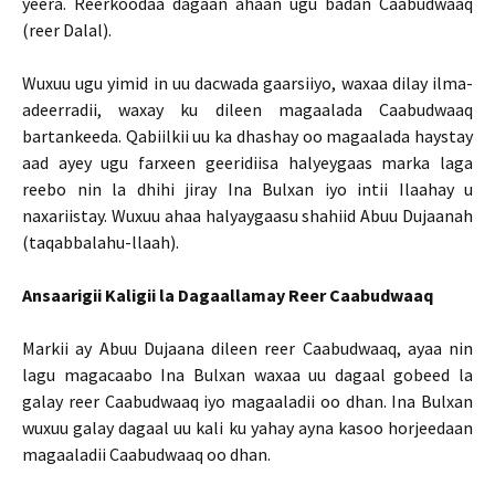
yeera. Reerkoodaa dagaan ahaan ugu badan Caabudwaaq
(reer Dalal).
Wuxuu ugu yimid in uu dacwada gaarsiiyo, waxaa dilay ilma-
adeerradii, waxay ku dileen magaalada Caabudwaaq
bartankeeda. Qabiilkii uu ka dhashay oo magaalada haystay
aad ayey ugu farxeen geeridiisa halyeygaas marka laga
reebo nin la dhihi jiray Ina Bulxan iyo intii Ilaahay u
naxariistay. Wuxuu ahaa halyaygaasu shahiid Abuu Dujaanah
(taqabbalahu-llaah).
Ansaarigii Kaligii la Dagaallamay Reer Caabudwaaq
Markii ay Abuu Dujaana dileen reer Caabudwaaq, ayaa nin
lagu magacaabo Ina Bulxan waxaa uu dagaal gobeed la
galay reer Caabudwaaq iyo magaaladii oo dhan. Ina Bulxan
wuxuu galay dagaal uu kali ku yahay ayna kasoo horjeedaan
magaaladii Caabudwaaq oo dhan.