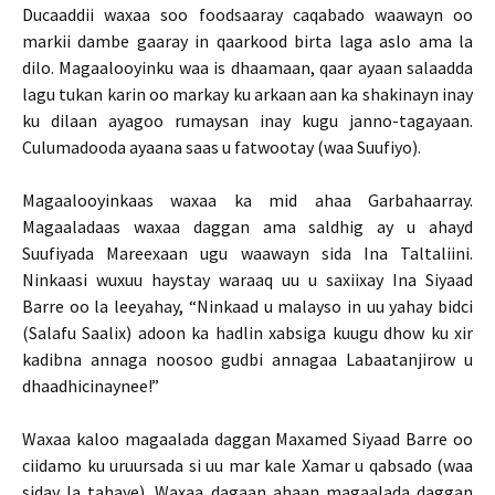
Ducaaddii waxaa soo foodsaaray caqabado waawayn oo
markii dambe gaaray in qaarkood birta laga aslo ama la
dilo. Magaalooyinku waa is dhaamaan, qaar ayaan salaadda
lagu tukan karin oo markay ku arkaan aan ka shakinayn inay
ku dilaan ayagoo rumaysan inay kugu janno-tagayaan.
Culumadooda ayaana saas u fatwootay (waa Suufiyo).
Magaalooyinkaas waxaa ka mid ahaa Garbahaarray.
Magaaladaas waxaa daggan ama saldhig ay u ahayd
Suufiyada Mareexaan ugu waawayn sida Ina Taltaliini.
Ninkaasi wuxuu haystay waraaq uu u saxiixay Ina Siyaad
Barre oo la leeyahay, “Ninkaad u malayso in uu yahay bidci
(Salafu Saalix) adoon ka hadlin xabsiga kuugu dhow ku xir
kadibna annaga noosoo gudbi annagaa Labaatanjirow u
dhaadhicinaynee!”
Waxaa kaloo magaalada daggan Maxamed Siyaad Barre oo
ciidamo ku uruursada si uu mar kale Xamar u qabsado (waa
siday la tahaye). Waxaa dagaan ahaan magaalada daggan