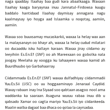
naga qaadday. Ilaahay baa gudi kara abaalkaaga. Waxaan
Ilaahay kaaga baryaynaa inuu Jannatul-Firdowsa kuugu
baddalo hantidaad Ilaahay daymisay annagana nagu
kaalmaysay iyo hoyga aad Islaamka u noqotay, aamiin,
aamiin.
Waxaa soo buuxsamay mucaskarkii, waxaa la helay wax aan
la malaysanayn oo khayr ah, waxaa la helay cudud milatari
oo ducaaddu isku hallayn karaan. Waxaa jiray ciidamo ay
leeyihiin Es.En.Ef (
SNF
) oo ah Mareexaan oo gobolka nala
joogay. Meelaha ay xoogga ku lahaayeen waxaa kamid ah
Buurdhuubo iyo Garbahaarray.
Ciidammada Es.En.Ef (
SNF
) waxaa dulfadhiyay ciidammadii
Yuu.Es.Sii (
USC
) oo uu hoggaaminayo Jenaraal Caydiid.
Waxay rabaan inay Ina Siyaad soo qabtaan asagoo nool ama
waddanka ka saaraan. Asaguna wuxuu rabaa inuu dib u
qabsado Xamar oo cagta mariyo Yuu.Es.Sii iyo ciidankeeda.
Maalin walba dagaal baa dhaca oo qolaa la cayrsadaa.