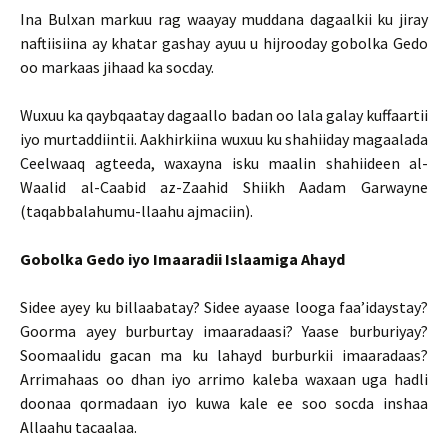
Ina Bulxan markuu rag waayay muddana dagaalkii ku jiray
naftiisiina ay khatar gashay ayuu u hijrooday gobolka Gedo
oo markaas jihaad ka socday.
Wuxuu ka qaybqaatay dagaallo badan oo lala galay kuffaartii
iyo murtaddiintii. Aakhirkiina wuxuu ku shahiiday magaalada
Ceelwaaq agteeda, waxayna isku maalin shahiideen al-
Waalid al-Caabid az-Zaahid Shiikh Aadam Garwayne
(taqabbalahumu-llaahu ajmaciin).
Gobolka Gedo iyo Imaaradii Islaamiga Ahayd
Sidee ayey ku billaabatay? Sidee ayaase looga faa’idaystay?
Goorma ayey burburtay imaaradaasi? Yaase burburiyay?
Soomaalidu gacan ma ku lahayd burburkii imaaradaas?
Arrimahaas oo dhan iyo arrimo kaleba waxaan uga hadli
doonaa qormadaan iyo kuwa kale ee soo socda inshaa
Allaahu tacaalaa.