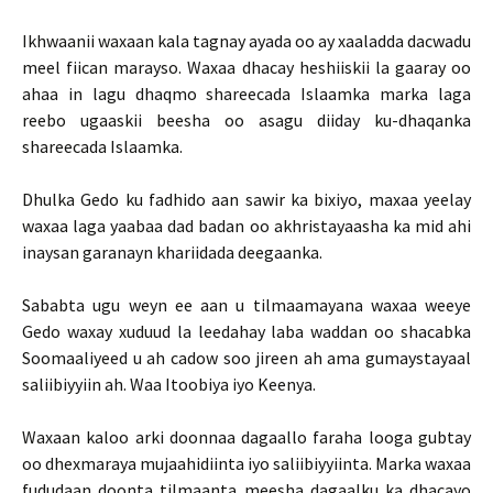
Ikhwaanii waxaan kala tagnay ayada oo ay xaaladda dacwadu
meel fiican marayso. Waxaa dhacay heshiiskii la gaaray oo
ahaa in lagu dhaqmo shareecada Islaamka marka laga
reebo ugaaskii beesha oo asagu diiday ku-dhaqanka
shareecada Islaamka.
Dhulka Gedo ku fadhido aan sawir ka bixiyo, maxaa yeelay
waxaa laga yaabaa dad badan oo akhristayaasha ka mid ahi
inaysan garanayn khariidada deegaanka.
Sababta ugu weyn ee aan u tilmaamayana waxaa weeye
Gedo waxay xuduud la leedahay laba waddan oo shacabka
Soomaaliyeed u ah cadow soo jireen ah ama gumaystayaal
saliibiyyiin ah. Waa Itoobiya iyo Keenya.
Waxaan kaloo arki doonnaa dagaallo faraha looga gubtay
oo dhexmaraya mujaahidiinta iyo saliibiyyiinta. Marka waxaa
fududaan doonta tilmaanta meesha dagaalku ka dhacayo