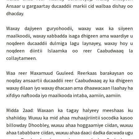
Ansaar u gargaartay ducaaddii markii cid walbaa dishay oo
dhacday.
Waxay dajiyeen guryohoodii, waxay wax ka siiyeen
maalkoodii, waxay xabbadda isaga dhigeen ama waardiye u
noqdeen ducaaddii dulmiga lagu laynayey, waxay hoy u
noqdeen diintii Islaamka oo reer Caabudwaaq la
collaytameen.
Waa reer Maxamuud Guuleed. Reerkaas barakaysan oo
noqday ansaartii ducaaddii reer Caabudwaaq ay ka dhigeen
waxay dilaan iyo waxay dhacaan ama dhaawacaan Ilaahay ha
xifdiyo naftooda iyo maalkooda intaba, aamiin, aamiin.
Midda 2aad: Waxaan ka tagay halyeey meeshaas ku
shahiiday. Wuxuu ka mid ahaa muhaajiriintii socodka kasoo
billowday Dhoobley, wuxuu ahaa hoggaamiye ciidan, wuxuu
ahaa tababbare ciidan, wuxuu ahaa daaci dadka dacwada ugu