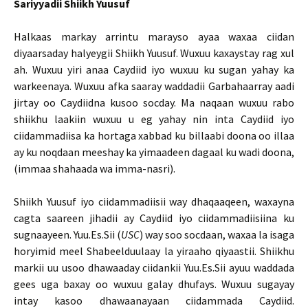
Sariyyadii Shiikh Yuusuf
Halkaas markay arrintu marayso ayaa waxaa ciidan
diyaarsaday halyeygii Shiikh Yuusuf. Wuxuu kaxaystay rag xul
ah. Wuxuu yiri anaa Caydiid iyo wuxuu ku sugan yahay ka
warkeenaya. Wuxuu afka saaray waddadii Garbahaarray aadi
jirtay oo Caydiidna kusoo socday. Ma naqaan wuxuu rabo
shiikhu laakiin wuxuu u eg yahay nin inta Caydiid iyo
ciidammadiisa ka hortaga xabbad ku billaabi doona oo illaa
ay ku noqdaan meeshay ka yimaadeen dagaal ku wadi doona,
(immaa shahaada wa imma-nasri).
Shiikh Yuusuf iyo ciidammadiisii way dhaqaaqeen, waxayna
cagta saareen jihadii ay Caydiid iyo ciidammadiisiina ku
sugnaayeen. Yuu.Es.Sii (
USC
) way soo socdaan, waxaa la isaga
horyimid meel Shabeelduulaay la yiraaho qiyaastii. Shiikhu
markii uu usoo dhawaaday ciidankii Yuu.Es.Sii ayuu waddada
gees uga baxay oo wuxuu galay dhufays. Wuxuu sugayay
intay kasoo dhawaanayaan ciidammada Caydiid.