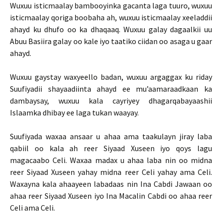
Wuxuu isticmaalay bambooyinka gacanta laga tuuro, wuxuu
isticmaalay qoriga boobaha ah, wuxuu isticmaalay xeeladdii
ahayd ku dhufo oo ka dhaqaaq. Wuxuu galay dagaalkii uu
Abuu Basiira galay oo kale iyo taatiko ciidan oo asaga u gaar
ahayd.
Wuxuu gaystay waxyeello badan, wuxuu argaggax ku riday
Suufiyadii shayaadiinta ahayd ee mu’aamaraadkaan ka
dambaysay, wuxuu kala cayriyey dhagarqabayaashii
Islaamka dhibay ee laga tukan waayay.
Suufiyada waxaa ansaar u ahaa ama taakulayn jiray laba
qabiil oo kala ah reer Siyaad Xuseen iyo qoys lagu
magacaabo Celi. Waxaa madax u ahaa laba nin oo midna
reer Siyaad Xuseen yahay midna reer Celi yahay ama Celi.
Waxayna kala ahaayeen labadaas nin Ina Cabdi Jawaan oo
ahaa reer Siyaad Xuseen iyo Ina Macalin Cabdi oo ahaa reer
Celi ama Celi.