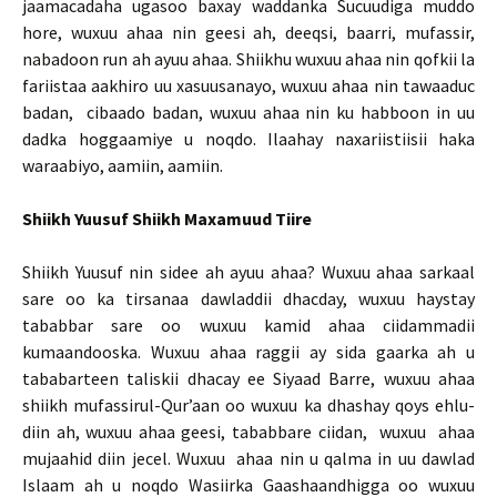
jaamacadaha ugasoo baxay waddanka Sucuudiga muddo
hore, wuxuu ahaa nin geesi ah, deeqsi, baarri, mufassir,
nabadoon run ah ayuu ahaa. Shiikhu wuxuu ahaa nin qofkii la
fariistaa aakhiro uu xasuusanayo, wuxuu ahaa nin tawaaduc
badan, cibaado badan, wuxuu ahaa nin ku habboon in uu
dadka hoggaamiye u noqdo. Ilaahay naxariistiisii haka
waraabiyo, aamiin, aamiin.
Shiikh Yuusuf Shiikh Maxamuud Tiire
Shiikh Yuusuf nin sidee ah ayuu ahaa? Wuxuu ahaa sarkaal
sare oo ka tirsanaa dawladdii dhacday, wuxuu haystay
tababbar sare oo wuxuu kamid ahaa ciidammadii
kumaandooska. Wuxuu ahaa raggii ay sida gaarka ah u
tababarteen taliskii dhacay ee Siyaad Barre, wuxuu ahaa
shiikh mufassirul-Qur’aan oo wuxuu ka dhashay qoys ehlu-
diin ah, wuxuu ahaa geesi, tababbare ciidan, wuxuu ahaa
mujaahid diin jecel. Wuxuu ahaa nin u qalma in uu dawlad
Islaam ah u noqdo Wasiirka Gaashaandhigga oo wuxuu