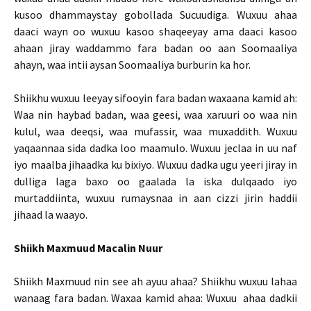
kusoo dhammaystay gobollada Sucuudiga. Wuxuu ahaa
daaci wayn oo wuxuu kasoo shaqeeyay ama daaci kasoo
ahaan jiray waddammo fara badan oo aan Soomaaliya
ahayn, waa intii aysan Soomaaliya burburin ka hor.
Shiikhu wuxuu leeyay sifooyin fara badan waxaana kamid ah:
Waa nin haybad badan, waa geesi, waa xaruuri oo waa nin
kulul, waa deeqsi, waa mufassir, waa muxaddith. Wuxuu
yaqaannaa sida dadka loo maamulo. Wuxuu jeclaa in uu naf
iyo maalba jihaadka ku bixiyo. Wuxuu dadka ugu yeeri jiray in
dulliga laga baxo oo gaalada la iska dulqaado iyo
murtaddiinta, wuxuu rumaysnaa in aan cizzi jirin haddii
jihaad la waayo.
Shiikh Maxmuud Macalin Nuur
Shiikh Maxmuud nin see ah ayuu ahaa? Shiikhu wuxuu lahaa
wanaag fara badan. Waxaa kamid ahaa: Wuxuu ahaa dadkii