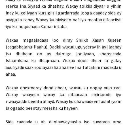
reerka Ina Siyaad ka dhashay. Waxay tolkiis diyaar u yihiin
inay ku celiyaan kursigiisii gardarrada looga qaaday sida ay
ayaga la tahay. Waxay ku bixiyeen naf iyo maalba difaaciisii
iyo ku-noqoshada Xamar intaba.
Waxaa magaaladaas loo diray Shiikh Xasan Xuseen
(taqabbalahu-llaahu). Dadkii wuxuu ugu yeeray in ay Ilaahay
isu dhiibaan oo ay dulmiga joojiyaan, shareecada
Islaamkana ku dhaqmaan. Wuxuu dood dheer la galay
Suufiyadii saaxiroolayaasha ahaa ee Ina Taltaliini madaxda u
ahaa.
Waxaa dhexmaray dood dheer, wuxuu ku oogay xujo cad.
Waxay waayeen waxay ku difaacaan sixirkoodii iyo
riwaayaddii beenta ahayd. Waxay ku dhawaadeen fashil iyo in
la ogaado beentay meesha ku hayeen.
Sida caadada u ah diinlaawayaasha iyo suxarada ama