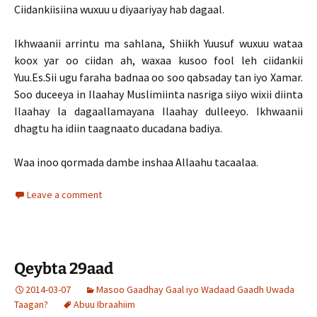
Ciidankiisiina wuxuu u diyaariyay hab dagaal.
Ikhwaanii arrintu ma sahlana, Shiikh Yuusuf wuxuu wataa
koox yar oo ciidan ah, waxaa kusoo fool leh ciidankii
Yuu.Es.Sii ugu faraha badnaa oo soo qabsaday tan iyo Xamar.
Soo duceeya in Ilaahay Muslimiinta nasriga siiyo wixii diinta
Ilaahay la dagaallamayana Ilaahay dulleeyo. Ikhwaanii
dhagtu ha idiin taagnaato ducadana badiya.
Waa inoo qormada dambe inshaa Allaahu tacaalaa.
Leave a comment
Qeybta 29aad
2014-03-07
Masoo Gaadhay Gaal iyo Wadaad Gaadh Uwada
Taagan?
Abuu Ibraahiim