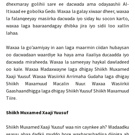
dhexmaray golihii sare ee dacwada ama odayaashii Al-
Itixaad ee gobolka Gedo. Waxaa la galay xiwaar dheer, waxaa
la falanqeeyay masiirka dacwada iyo siday ku socon karto,
waxaa laga baaraandagay dhibka jira iyo sidii loo xallin
lahaa.
Waxaa la go’aamiyay in aan laga maarmin ciidan hubaysan
oo dacwadaan waardiye ka haya ama ilaaliya ducaadda iyo
dacwada miraheeda. Waxaa la sameeyay haykal dawladeed
oo kale. Waxaa Madaxwayne laga dhigay Shiikh Muxamed
Xaaji Yuusuf. Waxaa Wasiirkii Arrimaha Gudaha laga dhigay
Shiikh Maxamuud Macalin Nuur. Waxaa Wasiirkii
Gaashaandhigga laga dhigay Shiikh Yuusuf Shiikh Maxamuud
Tiire.
Shiikh Muxamed Xaaji Yuusuf
Shiikh Muxamed Xaaji Yuusuf waa nin caynkee ah? Wadaadku
wuxuu ahaa dadkii muddo hore waxbarashadiisa diiniga ah