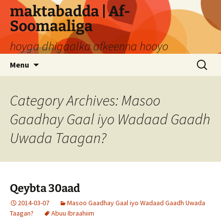
Skip
maktabadda | Af-
to
Soomaaliga
content
hoyga dhigaalka afkeenna hooyo
Search
Menu
for:
Category Archives: Masoo
Gaadhay Gaal iyo Wadaad Gaadh
Uwada Taagan?
Qeybta 30aad
2014-03-07
Masoo Gaadhay Gaal iyo Wadaad Gaadh Uwada
Taagan?
Abuu Ibraahiim