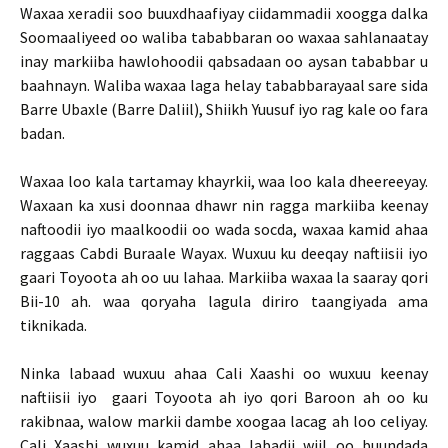
Waxaa xeradii soo buuxdhaafiyay ciidammadii xoogga dalka
Soomaaliyeed oo waliba tababbaran oo waxaa sahlanaatay
inay markiiba hawlohoodii qabsadaan oo aysan tababbar u
baahnayn. Waliba waxaa laga helay tababbarayaal sare sida
Barre Ubaxle (Barre Daliil), Shiikh Yuusuf iyo rag kale oo fara
badan.
Waxaa loo kala tartamay khayrkii, waa loo kala dheereeyay.
Waxaan ka xusi doonnaa dhawr nin ragga markiiba keenay
naftoodii iyo maalkoodii oo wada socda, waxaa kamid ahaa
raggaas Cabdi Buraale Wayax. Wuxuu ku deeqay naftiisii iyo
gaari Toyoota ah oo uu lahaa. Markiiba waxaa la saaray qori
Bii-10 ah. waa qoryaha lagula diriro taangiyada ama
tiknikada.
Ninka labaad wuxuu ahaa Cali Xaashi oo wuxuu keenay
naftiisii iyo gaari Toyoota ah iyo qori Baroon ah oo ku
rakibnaa, walow markii dambe xoogaa lacag ah loo celiyay.
Cali Xaashi wuxuu kamid ahaa labadii wiil oo buundada