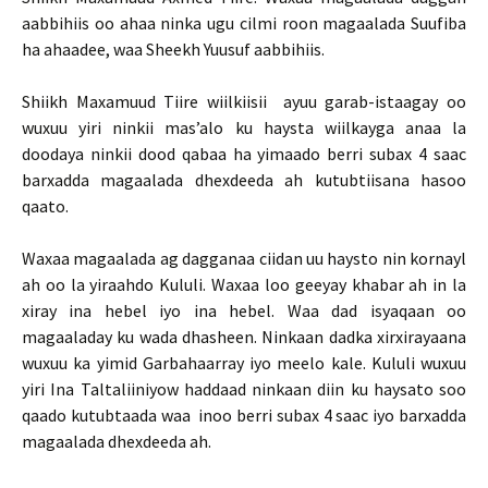
aabbihiis oo ahaa ninka ugu cilmi roon magaalada Suufiba
ha ahaadee, waa Sheekh Yuusuf aabbihiis.
Shiikh Maxamuud Tiire wiilkiisii ayuu garab-istaagay oo
wuxuu yiri ninkii mas’alo ku haysta wiilkayga anaa la
doodaya ninkii dood qabaa ha yimaado berri subax 4 saac
barxadda magaalada dhexdeeda ah kutubtiisana hasoo
qaato.
Waxaa magaalada ag dagganaa ciidan uu haysto nin kornayl
ah oo la yiraahdo Kululi. Waxaa loo geeyay khabar ah in la
xiray ina hebel iyo ina hebel. Waa dad isyaqaan oo
magaaladay ku wada dhasheen. Ninkaan dadka xirxirayaana
wuxuu ka yimid Garbahaarray iyo meelo kale. Kululi wuxuu
yiri Ina Taltaliiniyow haddaad ninkaan diin ku haysato soo
qaado kutubtaada waa inoo berri subax 4 saac iyo barxadda
magaalada dhexdeeda ah.