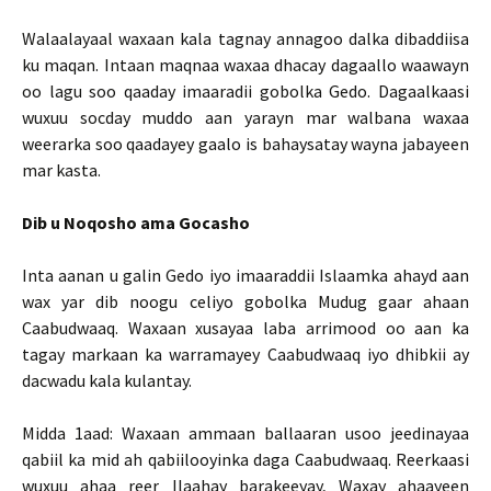
Walaalayaal waxaan kala tagnay annagoo dalka dibaddiisa
ku maqan. Intaan maqnaa waxaa dhacay dagaallo waawayn
oo lagu soo qaaday imaaradii gobolka Gedo. Dagaalkaasi
wuxuu socday muddo aan yarayn mar walbana waxaa
weerarka soo qaadayey gaalo is bahaysatay wayna jabayeen
mar kasta.
Dib u Noqosho ama Gocasho
Inta aanan u galin Gedo iyo imaaraddii Islaamka ahayd aan
wax yar dib noogu celiyo gobolka Mudug gaar ahaan
Caabudwaaq. Waxaan xusayaa laba arrimood oo aan ka
tagay markaan ka warramayey Caabudwaaq iyo dhibkii ay
dacwadu kala kulantay.
Midda 1aad: Waxaan ammaan ballaaran usoo jeedinayaa
qabiil ka mid ah qabiilooyinka daga Caabudwaaq. Reerkaasi
wuxuu ahaa reer Ilaahay barakeeyay, Waxay ahaayeen