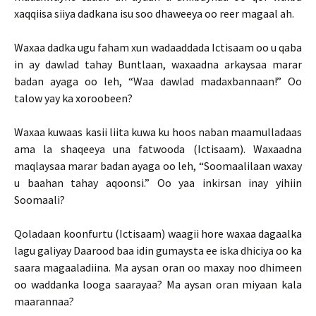
xaqqiisa siiya dadkana isu soo dhaweeya oo reer magaal ah.
Waxaa dadka ugu faham xun wadaaddada Ictisaam oo u qaba
in ay dawlad tahay Buntlaan, waxaadna arkaysaa marar
badan ayaga oo leh, “Waa dawlad madaxbannaan!” Oo
talow yay ka xoroobeen?
Waxaa kuwaas kasii liita kuwa ku hoos naban maamulladaas
ama la shaqeeya una fatwooda (Ictisaam). Waxaadna
maqlaysaa marar badan ayaga oo leh, “Soomaalilaan waxay
u baahan tahay aqoonsi.” Oo yaa inkirsan inay yihiin
Soomaali?
Qoladaan koonfurtu (Ictisaam) waagii hore waxaa dagaalka
lagu galiyay Daarood baa idin gumaysta ee iska dhiciya oo ka
saara magaaladiina. Ma aysan oran oo maxay noo dhimeen
oo waddanka looga saarayaa? Ma aysan oran miyaan kala
maarannaa?