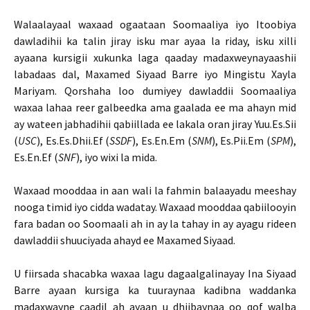
Walaalayaal waxaad ogaataan Soomaaliya iyo Itoobiya
dawladihii ka talin jiray isku mar ayaa la riday, isku xilli
ayaana kursigii xukunka laga qaaday madaxweynayaashii
labadaas dal, Maxamed Siyaad Barre iyo Mingistu Xayla
Mariyam. Qorshaha loo dumiyey dawladdii Soomaaliya
waxaa lahaa reer galbeedka ama gaalada ee ma ahayn mid
ay wateen jabhadihii qabiillada ee lakala oran jiray Yuu.Es.Sii
(
USC
), Es.Es.Dhii.Ef (
SSDF
), Es.En.Em (
SNM
), Es.Pii.Em (
SPM
),
Es.En.Ef (
SNF
), iyo wixi la mida.
Waxaad mooddaa in aan wali la fahmin balaayadu meeshay
nooga timid iyo cidda wadatay. Waxaad mooddaa qabiilooyin
fara badan oo Soomaali ah in ay la tahay in ay ayagu rideen
dawladdii shuuciyada ahayd ee Maxamed Siyaad.
U fiirsada shacabka waxaa lagu dagaalgalinayay Ina Siyaad
Barre ayaan kursiga ka tuuraynaa kadibna waddanka
madaxwayne caadil ah ayaan u dhiibaynaa oo qof walba