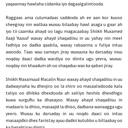
yaqaannay hawlaha ciidanka iyo dagaalgalintooda.
Raggaas ama culumadaas saddexda ah ee aan kor kusoo
sheegnay nin walbaa wuxuu bilaabay hawl asaga u gaar ah
iyo tii caamka ahayd oo lagu magacaabay. Shiikh Muxamed
Xaaji Yuusuf waxay ahayd shaqadiisu in uu yahay nin meel
fadhiya oo dadka qaabila, waxay rabaanna u fuliya intuu
awoodo. Taas wuu samayn jiray wuxuuna ku darsaday inuu
noqday daaci dadka wacdiya oo diinta ugu yeera, wuxuu
noqday nin khaadum ah oo shaqaduu wax ka qaban jiray.
Shiikh Maxamuud Macalin Nuur waxay ahayd shaqadiisu in uu
dadwaynaha ku dhexjiro oo la shiro oo masaalixdooda kala
taliyo oo dhibka dhexdooda ah xalliyo heshiis dhexdhigo
kuwa xurguftu ka dhaxayso. Waxay ahayd shaqadiisu in
madaaris la dhiso, masaajid la dhiso, dadkana wanaagga ugu
yeero. Wuxuu ku darsaday in uu noqdo daaci oo intuu
masaajidkii dhex fariistay ayuu dadkii kutubbo u billaabay oo
ka haqabtiray diintii.