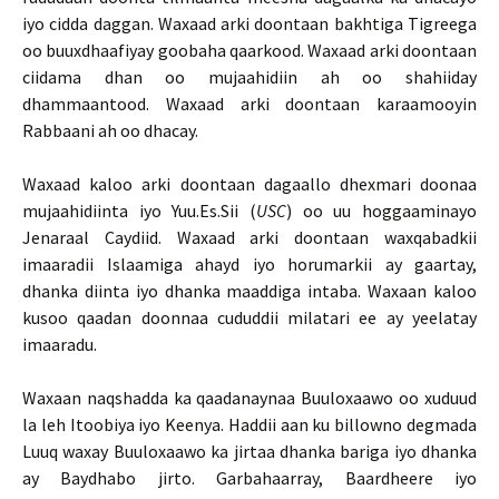
iyo cidda daggan. Waxaad arki doontaan bakhtiga Tigreega
oo buuxdhaafiyay goobaha qaarkood. Waxaad arki doontaan
ciidama dhan oo mujaahidiin ah oo shahiiday
dhammaantood. Waxaad arki doontaan karaamooyin
Rabbaani ah oo dhacay.
Waxaad kaloo arki doontaan dagaallo dhexmari doonaa
mujaahidiinta iyo Yuu.Es.Sii (
USC
) oo uu hoggaaminayo
Jenaraal Caydiid. Waxaad arki doontaan waxqabadkii
imaaradii Islaamiga ahayd iyo horumarkii ay gaartay,
dhanka diinta iyo dhanka maaddiga intaba. Waxaan kaloo
kusoo qaadan doonnaa cududdii milatari ee ay yeelatay
imaaradu.
Waxaan naqshadda ka qaadanaynaa Buuloxaawo oo xuduud
la leh Itoobiya iyo Keenya. Haddii aan ku billowno degmada
Luuq waxay Buuloxaawo ka jirtaa dhanka bariga iyo dhanka
ay Baydhabo jirto. Garbahaarray, Baardheere iyo