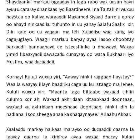
Shaydaankii markuu ogaaday in laga rabo wax uusan hayn
ayuu u cararay dhankaas iyo Baardheere. Ina Taltaliini wuxuu
haystaa oo kaliya waraaqdii Maxamed Siyaad Barre u qoray
oo ahayd ninkaad ku tuhunto in uu yahay Salafu Saalix xir.
Diin kale oo uu yaqaan ma leh. Xujadiisu waa xarig iyo
cagajuglayn. Waagii markuu baryay ayaa lasoo dhoobtay
barxaddii bannaanayd ee isteeshinka u dhawayd. Waxaa
yimid libaaxyadii dawacadu cunaysay oo wata Bukhaari iyo
Muslim, waa ducaaddii.
Kornayl Kululi wuxuu yiri, “Aaway ninkii raggaan haystay?”
Waa la waayay illayn baadilku caga uu ku istaago ma lehee.
Kululi wuxuu yiri, “Maanta laga billaabo waxaad tihiin
culumo xor ah. Waxaad akhridaan kitaabkaad doontaan,
waxaad ku akhridaan meeshaad doontaan, ninkii idin la
hadlana ii soo sheega anaa ka shaqaynayee.” Allaahu Akbar.
Xaaladdu markay halkaas marayso oo ducaaddii qaarna la
laayay qaarna la xirxiray ayaa waxaa dhacay kulan