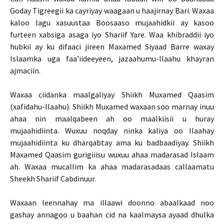
Goday Tigreegii ka cayriyay waagaan u haajirnay Bari. Waxaa
kaloo lagu xasuustaa Boosaaso mujaahidkii ay kasoo
furteen xabsiga asaga iyo Shariif Yare. Waa khibraddii iyo
hubkii ay ku difaaci jireen Maxamed Siyaad Barre waxay
Islaamka uga faa’iideeyeen, jazaahumu-llaahu khayran
ajmaciin.
Waxaa ciidanka maalgaliyay Shiikh Muxamed Qaasim
(xafidahu-llaahu). Shiikh Muxamed waxaan soo marnay inuu
ahaa nin maalqabeen ah oo maalkiisii u huray
mujaahidiinta. Wuxuu noqday ninka kaliya oo Ilaahay
mujaahidiinta ku dharqabtay ama ku badbaadiyay. Shiikh
Maxamed Qaasim gurigiiisu wuxuu ahaa madarasad Islaam
ah. Waxaa mucallim ka ahaa madarasadaas callaamatu
Sheekh Shariif Cabdinuur.
Waxaan leennahay ma illaawi doonno abaalkaad noo
gashay annagoo u baahan cid na kaalmaysa ayaad dhulka