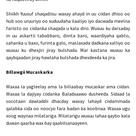
Shiikh Yuusuf shaqadiisu waxay ahayd in uu ciidan dhiso oo
hub soo uruuriyo oo xuduudaha ilaaliyo iyo dacwada meelna
fariisto oo ciidanka shaqada u kala diro. Wuxuu ku darsaday
in uu askartii tababbaro, diinta baro, waardiyaha qabto,
sahanka u baxo, furinta galo, maslaxada dadkana xalliyo oo
wuxuu ku dhexjiri jiray bulshada. Mar kastana wuxuu ka
qaybqaadan jiray hawlaha bulshada dhexdeeda ka jira.
Billawgii Mucaskarka
Waxaa la yagleelay ama la billaabay mucaskar ama ciidan.
Waxaa la dajiyay ciidanka Baladxaawo dusheeda. Sidaad la
socotaan dawladdii dhacday waxay lahayd ciidammada
qalabka sida oo noocyo fara badan ka koobnaa. Waxaa ugu
xoog waynaa milatariga. Milatarigu wuxuu lahaa qaybo kala
duwan qaarba wax bay qaabilsanaayeen.