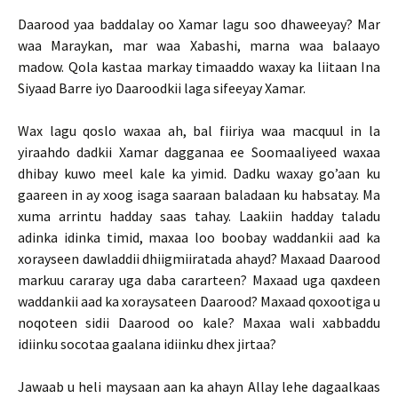
Daarood yaa baddalay oo Xamar lagu soo dhaweeyay? Mar
waa Maraykan, mar waa Xabashi, marna waa balaayo
madow. Qola kastaa markay timaaddo waxay ka liitaan Ina
Siyaad Barre iyo Daaroodkii laga sifeeyay Xamar.
Wax lagu qoslo waxaa ah, bal fiiriya waa macquul in la
yiraahdo dadkii Xamar dagganaa ee Soomaaliyeed waxaa
dhibay kuwo meel kale ka yimid. Dadku waxay go’aan ku
gaareen in ay xoog isaga saaraan baladaan ku habsatay. Ma
xuma arrintu hadday saas tahay. Laakiin hadday taladu
adinka idinka timid, maxaa loo boobay waddankii aad ka
xorayseen dawladdii dhiigmiiratada ahayd? Maxaad Daarood
markuu cararay uga daba cararteen? Maxaad uga qaxdeen
waddankii aad ka xoraysateen Daarood? Maxaad qoxootiga u
noqoteen sidii Daarood oo kale? Maxaa wali xabbaddu
idiinku socotaa gaalana idiinku dhex jirtaa?
Jawaab u heli maysaan aan ka ahayn Allay lehe dagaalkaas