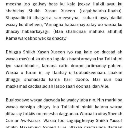
meesha loo galiyay baas ku kala jeexay. Halkii ayuu ku
shahiiday Shiikh Xasan Xuseen (taqabbalahu-llaahu).
Shayaadiintii dhagarta sameeyeyna subaxii ayay dadkii
waxay ku dheheen, “Annagaa habaarnay xalay oo waxaa ku
dhacay habaarkayagii. (Maa shahidnaa mahlika ahlihii!)
Kama warqabno wax ku dhacay.”
Dhiigga Shiikh Xasan Xuseen iyo rag kale oo ducaad ah
waxaa mas’uul ka ah oo lagala xisaabtamayaa Ina Taltaliini
iyo saaxiibbadiis, lamana cafin doono jariimaday galeen.
Waxaa u furan in ay Ilaahay u toobadkeenaan. Laakiin
dhiiggii shuhadadu kama hari doono. Mar uun baa
maxkamad caddaalad ah lasoo saari doonaa idan Alle.
Buuloxaawo waxaa dacwada ka waday laba nin. Nin markiiba
waxaa xabsiga dhigay Ina Taltaliini ninkii kalana waxaa
difaacay tolkiis oo meesha dagganaa. Waxaa la xiray Sheekh
Cumar Aw-Faarax. Waxaa loo cagajugleeyay Shiikh Yuusuf
Shiikh Maxamuud Axmed Tiire. Waxaa magaalada daggan