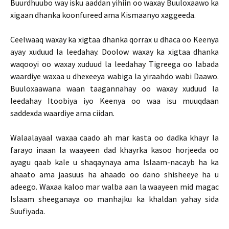
Buurdhuubo way isku aaddan yihiin oo waxay Buuloxaawo ka
xigaan dhanka koonfureed ama Kismaanyo xaggeeda.
Ceelwaaq waxay ka xigtaa dhanka qorrax u dhaca oo Keenya
ayay xuduud la leedahay. Doolow waxay ka xigtaa dhanka
waqooyi oo waxay xuduud la leedahay Tigreega oo labada
waardiye waxaa u dhexeeya wabiga la yiraahdo wabi Daawo.
Buuloxaawana waan taagannahay oo waxay xuduud la
leedahay Itoobiya iyo Keenya oo waa isu muuqdaan
saddexda waardiye ama ciidan.
Walaalayaal waxaa caado ah mar kasta oo dadka khayr la
farayo inaan la waayeen dad khayrka kasoo horjeeda oo
ayagu qaab kale u shaqaynaya ama Islaam-nacayb ha ka
ahaato ama jaasuus ha ahaado oo dano shisheeye ha u
adeego. Waxaa kaloo mar walba aan la waayeen mid magac
Islaam sheeganaya oo manhajku ka khaldan yahay sida
Suufiyada.