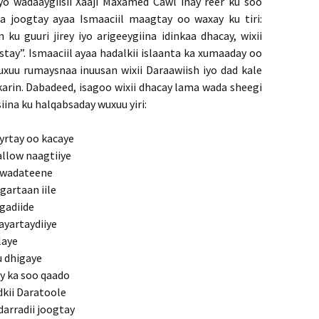
iyo wadaaygiisii Xaaji Maxamed Cawl inay reer ku soo
 joogtay ayaa Ismaaciil maagtay oo waxay ku tiri:
 ku guuri jirey iyo arigeeygiina idinkaa dhacay, wixii
ystay”. Ismaaciil ayaa hadalkii islaanta ka xumaaday oo
xuu rumaysnaa inuusan wixii Daraawiish iyo dad kale
karin. Dabadeed, isagoo wixii dhacay lama wada sheegi
iina ku halqabsaday wuxuu yiri:
yrtay oo kacaye
allow naagtiiye
a wadateene
gartaan iile
 gadiide
ayartaydiiye
laye
u dhigaye
y ka soo qaado
kii Daratoole
darradii joogtay