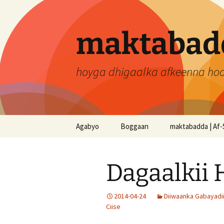
Skip
to
content
maktabadd
hoyga dhigaalka afkeenna ho
Agabyo
Boggaan
maktabadda | Af-
Dagaalkii 
2014-04-24
Diiwaanka Gabayadi
Ciise