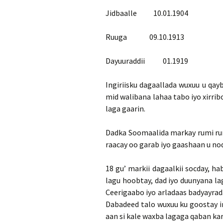
Jidbaalle 10.01.1904
Ruuga 09.10.1913
Dayuuraddii 01.1919
Ingiriisku dagaallada wuxuu u qay
mid walibana lahaa tabo iyo xirrib
laga gaarin.
Dadka Soomaalida markay rumi run
raacay oo garab iyo gaashaan u noqd
18 gu’ markii dagaalkii socday, h
lagu hoobtay, dad iyo duunyana la
Ceerigaabo iyo arladaas badyayrada
Dabadeed talo wuxuu ku goostay 
aan si kale waxba lagaga qaban kar