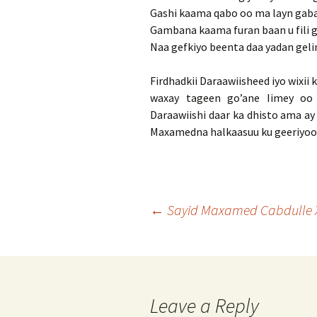
Gashi kaama qabo oo ma layn gab
Gambana kaama furan baan u fili g
Naa gefkiyo beenta daa yadan geli
Firdhadkii Daraawiisheed iyo wixii
waxay tageen go’ane Iimey oo 
Daraawiishi daar ka dhisto ama ay
Maxamedna halkaasuu ku geeriyood
Post
←
Sayid Maxamed Cabdulle 
navigation
Leave a Reply