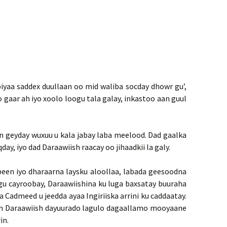
biyaa saddex duullaan oo mid waliba socday dhowr gu’,
o gaar ah iyo xoolo loogu tala galay, inkastoo aan guul
 geyday wuxuu u kala jabay laba meelood. Dad gaalka
ay, iyo dad Daraawiish raacay oo jihaadkii la galy.
abeen iyo dharaarna laysku aloollaa, labada geesoodna
gu cayroobay, Daraawiishina ku luga baxsatay buuraha
 Cadmeed u jeedda ayaa Ingiriiska arrini ku caddaatay.
in Daraawiish dayuurado lagulo dagaallamo mooyaane
in.