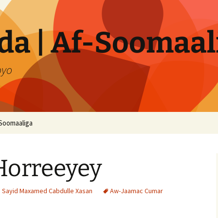
a | Af-Soomaal
oyo
Soomaaliga
Horreeyey
i Sayid Maxamed Cabdulle Xasan
Aw-Jaamac Cumar