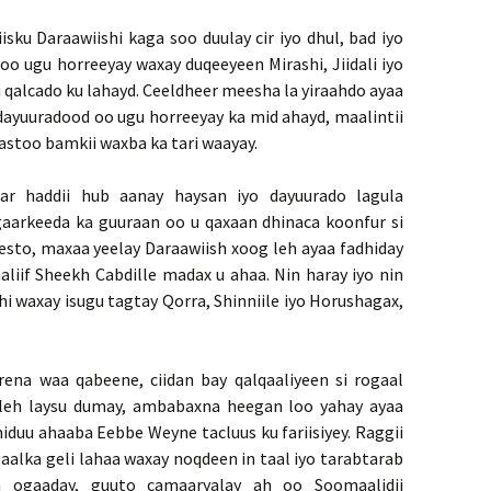
iisku Daraawiishi kaga soo duulay cir iyo dhul, bad iyo
 oo ugu horreeyay waxay duqeeyeen Mirashi, Jiidali iyo
qalcado ku lahayd. Ceeldheer meesha la yiraahdo ayaa
i dayuuradood oo ugu horreeyay ka mid ahayd, maalintii
astoo bamkii waxba ka tari waayay.
ar haddii hub aanay haysan iyo dayuurado lagula
aarkeeda ka guuraan oo u qaxaan dhinaca koonfur si
esto, maxaa yeelay Daraawiish xoog leh ayaa fadhiday
aliif Sheekh Cabdille madax u ahaa. Nin haray iyo nin
i waxay isugu tagtay Qorra, Shinniile iyo Horushagax,
ena waa qabeene, ciidan bay qalqaaliyeen si rogaal
d leh laysu dumay, ambabaxna heegan loo yahay ayaa
iduu ahaaba Eebbe Weyne tacluus ku fariisiyey. Raggii
alka geli lahaa waxay noqdeen in taal iyo tarabtarab
aa ogaaday, guuto camaaryalay ah oo Soomaalidii