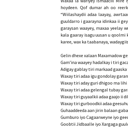
Waxaa la wariyey Ismaaciil Mire 
hoydeen. Qof dumar ah oo reerka
“Wiilashaydii adaa laayay, awrtaan
guuldarro i gaarayna idinkaa ii ge
garaysan waayey, maxaa yeelay wu
kala gaaray isagu uusan u qoolmi 
karee, wax ka taabanaya, wadaygiis
Gelin dhexe xalaan Maxamadow ge
Gam’ina waayey hadalkay i tiri gac
Adigay gablay tiri markaad gaask
Waxay tiri adaa igu gondolay garan
Waxay tiri aday guri dhigoo ma lihi
Waxay tiri adaa gelengal tubay gar
Waxay tiri guyaalkii adaa gaajo ii di
Waxay tiri gurboodkii adaa geesuh
Guhaaddeeda aan jirin balaan gaba
Gumburo iyo Cagaarweyne iyo geed
Goobtii Jidbaalle iyo Xargaga guul