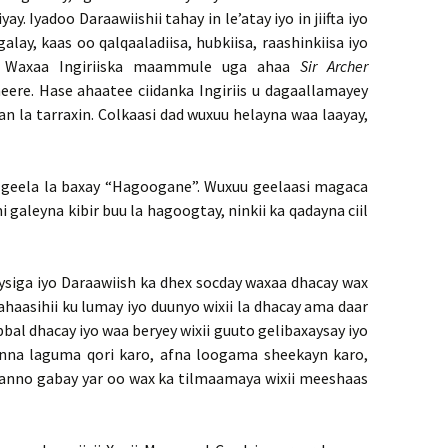
y. Iyadoo Daraawiishii tahay in le’atay iyo in jiifta iyo
alay, kaas oo qalqaaladiisa, hubkiisa, raashinkiisa iyo
aa. Waxaa Ingiriiska maammule uga ahaa
Sir Archer
eere. Hase ahaatee ciidanka Ingiriis u dagaallamayey
 la tarraxin. Colkaasi dad wuxuu helayna waa laayay,
 geela la baxay “Hagoogane”. Wuxuu geelaasi magaca
i galeyna kibir buu la hagoogtay, ninkii ka qadayna ciil
ysiga iyo Daraawiish ka dhex socday waxaa dhacay wax
ahaasihii ku lumay iyo duunyo wixii la dhacay ama daar
al dhacay iyo waa beryey wixii guuto gelibaxaysay iyo
linna laguma qori karo, afna loogama sheekayn karo,
danno gabay yar oo wax ka tilmaamaya wixii meeshaas