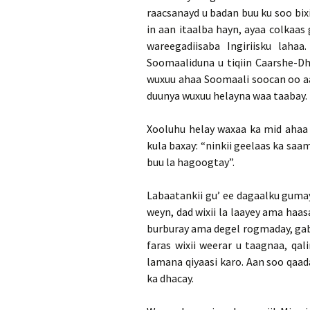
raacsanayd u badan buu ku soo bixiya
in aan itaalba hayn, ayaa colkaas g
wareegadiisaba Ingiriisku lah
Soomaaliduna u tiqiin Caarshe-Dh
wuxuu ahaa Soomaali soocan oo aan
duunya wuxuu helayna waa taabay.
Xooluhu helay waxaa ka mid ahaa
kula baxay: “ninkii geelaas ka saam
buu la hagoogtay”.
Labaatankii gu’ ee dagaalku guma
weyn, dad wixii la laayey ama haas
burburay ama degel rogmaday, gabb
faras wixii weerar u taagnaa, qa
lamana qiyaasi karo. Aan soo qaa
ka dhacay.