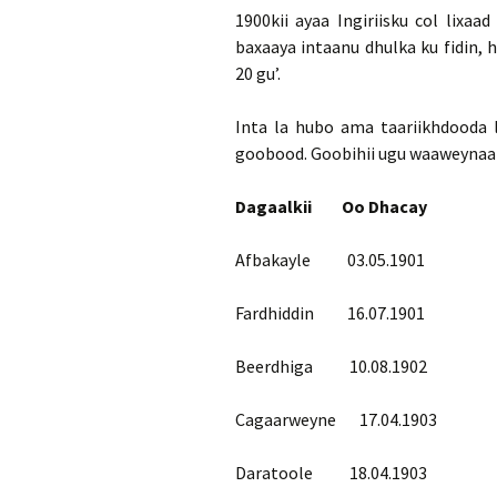
1900kii ayaa Ingiriisku col lixaa
baxaaya intaanu dhulka ku fidin, 
20 gu’.
Inta la hubo ama taariikhdooda l
goobood. Goobihii ugu waaweynaa 
Dagaalkii Oo Dhacay
Afbakayle 03.05.1901
Fardhiddin 16.07.1901
Beerdhiga 10.08.1902
Cagaarweyne 17.04.1903
Daratoole 18.04.1903