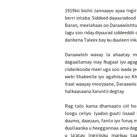
1919kii bishii Jannaayo ayaa Ingir
berri intaba. Siddeed dayuuradood
Baran, meelahaas oo Daraawiishtu 
lagu soo riday diyuurad siddeeddi
danbena Taleex bay ku duuleen ink
Daraawiish waxay la ahaatay m
dagaallamay inay Nugaal iyo agag
ciidankooda meel uga soo wada je
webi Shabeelle iyo agahiisa oo Kh
itaal waayay mooyaane, Daraawiish
halkaasaana Xaruntii degtay.
Rag talo kama dhamaato ciil hor
loogu celiyo. Iyadoo guuti lixaa
duumo, daacuun, fanto iyo furuq m
duullaanka u heeggannaa ama daga
u la’atay. Ingiriisku markuu t