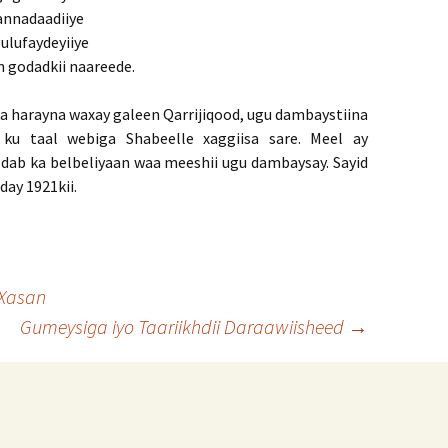
annadaadiiye
ulufaydeyiiye
n godadkii naareede.
 ka harayna waxay galeen Qarrijiqood, ugu dambaystiina
ku taal webiga Shabeelle xaggiisa sare. Meel ay
 dab ka belbeliyaan waa meeshii ugu dambaysay. Sayid
ay 1921kii.
Xasan
Gumeysiga iyo Taariikhdii Daraawiisheed
→