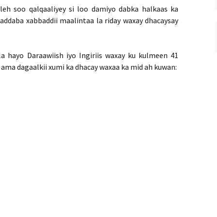
d leh soo qalqaaliyey si loo damiyo dabka halkaas ka
haddaba xabbaddii maalintaa la riday waxay dhacaysay
a hayo Daraawiish iyo Ingiriis waxay ku kulmeen 41
ama dagaalkii xumi ka dhacay waxaa ka mid ah kuwan: