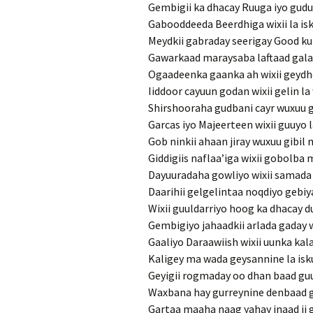
Gembigii ka dhacay Ruuga iyo gudu
Gabooddeeda Beerdhiga wixii la i
Meydkii gabraday seerigay Good k
Gawarkaad maraysaba laftaad gal
Ogaadeenka gaanka ah wixii geydh
Iiddoor cayuun godan wixii gelin l
Shirshooraha gudbani cayr wuxuu 
Garcas iyo Majeerteen wixii guuyo 
Gob ninkii ahaan jiray wuxuu gibi
Giddigiis naflaa’iga wixii gobolba
Dayuuradaha gowliyo wixii samada
Daarihii gelgelintaa noqdiyo gebiya
Wixii guuldarriyo hoog ka dhacay 
Gembigiyo jahaadkii arlada gaday w
Gaaliyo Daraawiish wixii uunka kal
Kaligey ma wada geysannine la is
Geyigii rogmaday oo dhan baad guud
Waxbana hay gurreynine denbaad 
Gartaa maaha naag yahay inaad ii g