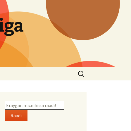
iga
Search
for:
Raadi