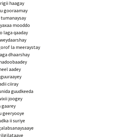
rigii haagay
sku gooraamay
u tumanaysay
ayaxaa mooddo
o laga qaaday
a weydaarshay
gorof la meeraystay
laga dhaarshay
l madoobaadey
 meel aadey
 guuraayey
dii ciiray
dunida guudkeeda
ixii joogey
a gaarey
ku geeryooye
ka ii suriye
galabsanaysaaye
ilgilataaye