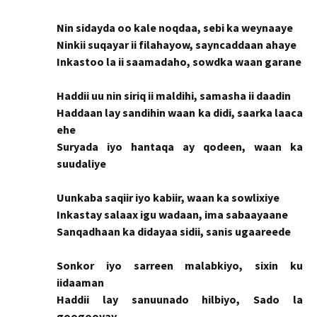
Nin sidayda oo kale noqdaa, sebi ka weynaaye
Ninkii suqayar ii filahayow, sayncaddaan ahaye
Inkastoo la ii saamadaho, sowdka waan garane
Haddii uu nin siriq ii maldihi, samasha ii daadin
Haddaan lay sandihin waan ka didi, saarka laaca
ehe
Suryada iyo hantaqa ay qodeen, waan ka
suudaliye
Uunkaba saqiir iyo kabiir, waan ka sowlixiye
Inkastay salaax igu wadaan, ima sabaayaane
Sanqadhaan ka didayaa sidii, sanis ugaareede
Sonkor iyo sarreen malabkiyo, sixin ku
iidaaman
Haddii lay sanuunado hilbiyo, Sado la
googooyay