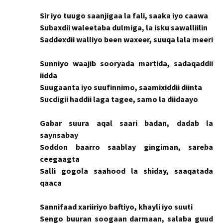
Sir iyo tuugo saanjigaa la fali, saaka iyo caawa
Subaxdii waleetaba dulmiga, la isku sawalliilin
Saddexdii walliyo been waxeer, suuqa lala meeri
Sunniyo waajib sooryada martida, sadaqaddii
iidda
Suugaanta iyo suufinnimo, saamixiddii diinta
Sucdigii haddii laga tagee, samo la diidaayo
Gabar suura aqal saari badan, dadab la
saynsabay
Soddon baarro saablay gingiman, sareba
ceegaagta
Salli gogola saahood la shiday, saaqatada
qaaca
Sannifaad xariiriyo baftiyo, khayli iyo suuti
Sengo buuran soogaan darmaan, salaba guud