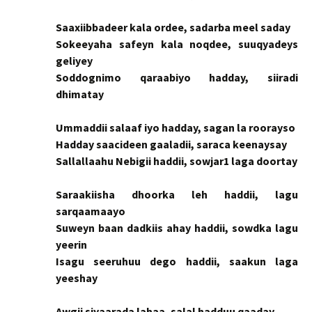
Saaxiibbadeer kala ordee, sadarba meel saday
Sokeeyaha safeyn kala noqdee, suuqyadeys
geliyey
Soddognimo qaraabiyo hadday, siiradi
dhimatay
Ummaddii salaaf iyo hadday, sagan la roorayso
Hadday saacideen gaaladii, saraca keenaysay
Sallallaahu Nebigii haddii, sowjar1 laga doortay
Saraakiisha dhoorka leh haddii, lagu
sarqaamaayo
Suweyn baan dadkiis ahay haddii, sowdka lagu
yeerin
Isagu seeruhuu dego haddii, saakun laga
yeeshay
Awgii siyaarada lahaa, salal hadduu qaaday