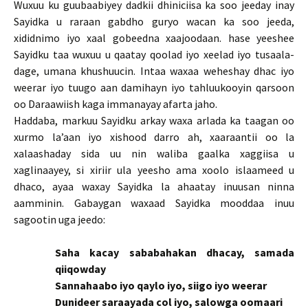
Wuxuu ku guubaabiyey dadkii dhiniciisa ka soo jeeday inay
Sayidka u raraan gabdho guryo wacan ka soo jeeda,
xididnimo iyo xaal gobeedna xaajoodaan. hase yeeshee
Sayidku taa wuxuu u qaatay qoolad iyo xeelad iyo tusaala-
dage, umana khushuucin. Intaa waxaa weheshay dhac iyo
weerar iyo tuugo aan damihayn iyo tahluukooyin qarsoon
oo Daraawiish kaga immanayay afarta jaho.
Haddaba, markuu Sayidku arkay waxa arlada ka taagan oo
xurmo la’aan iyo xishood darro ah, xaaraantii oo la
xalaashaday sida uu nin waliba gaalka xaggiisa u
xaglinaayey, si xiriir ula yeesho ama xoolo islaameed u
dhaco, ayaa waxay Sayidka la ahaatay inuusan ninna
aamminin. Gabaygan waxaad Sayidka mooddaa inuu
sagootin uga jeedo:
Saha kacay sababahakan dhacay, samada
qiiqowday
Sannahaabo iyo qaylo iyo, siigo iyo weerar
Dunideer saraayada col iyo, salowga oomaari