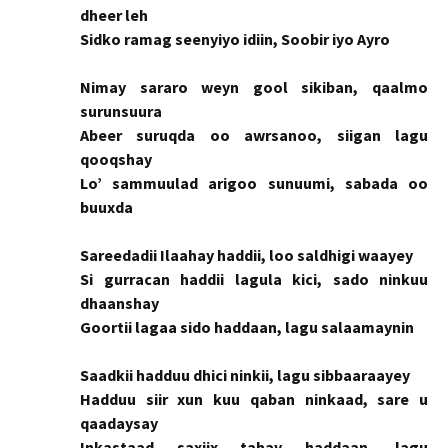
dheer leh
Sidko ramag seenyiyo idiin, Soobir iyo Ayro
Nimay sararo weyn gool sikiban, qaalmo
surunsuura
Abeer suruqda oo awrsanoo, siigan lagu
qooqshay
Lo’ sammuulad arigoo sunuumi, sabada oo
buuxda
Sareedadii Ilaahay haddii, loo saldhigi waayey
Si gurracan haddii lagula kici, sado ninkuu
dhaanshay
Goortii lagaa sido haddaan, lagu salaamaynin
Saadkii hadduu dhici ninkii, lagu sibbaaraayey
Hadduu siir xun kuu qaban ninkaad, sare u
qaadaysay
Inkastaad saxiix tahay haddaan, lagu