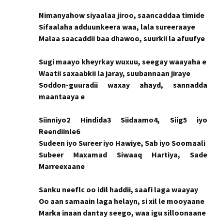
Nimanyahow siyaalaa jiroo, saancaddaa timide
Sifaalaha adduunkeera waa, lala sureeraaye
Malaa saacaddii baa dhawoo, suurkii la afuufye
Sugi maayo kheyrkay wuxuu, seegay waayaha e
Waatii saxaabkii la jaray, suubannaan jiraye
Soddon-guuradii waxay ahayd, sannadda
maantaaya e
Siinniyo2 Hindida3 Siidaamo4, Siig5 iyo
Reendiinle6
Sudeen iyo Sureer iyo Hawiye, Sab iyo Soomaali
Subeer Maxamad Siwaaq Hartiya, Sade
Marreexaane
Sanku neeflc oo idil haddii, saafi laga waayay
Oo aan samaain laga helayn, si xil le mooyaane
Marka inaan dantay seego, waa igu silloonaane