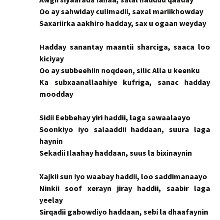
Oo ay sahwiday culimadii, saxal mariikhowday
Saxariirka aakhiro hadday, sax u ogaan weyday
Hadday sanantay maantii sharciga, saaca loo
kiciyay
Oo ay subbeehiin noqdeen, silic Alla u keenku
Ka subxaanallaahiye kufriga, sanac hadday
moodday
Sidii Eebbehay yiri haddii, laga sawaalaayo
Soonkiyo iyo salaaddii haddaan, suura laga
haynin
Sekadii Ilaahay haddaan, suus la bixinaynin
Xajkii sun iyo waabay haddii, loo saddimanaayo
Ninkii soof xerayn jiray haddii, saabir laga
yeelay
Sirqadii gabowdiyo haddaan, sebi la dhaafaynin