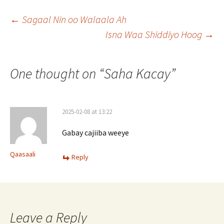
Post
←
Sagaal Nin oo Walaala Ah
Isna Waa Shiddiyo Hoog
→
navigation
One thought on “
Saha Kacay
”
2025-02-08 at 13:22
Gabay cajiiba weeye
Qaasaali
Reply
Leave a Reply