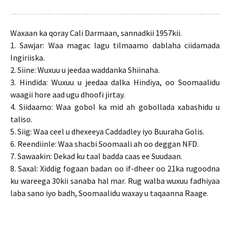
Waxaan ka qoray Cali Darmaan, sannadkii 1957kii.
1. Sawjar: Waa magac lagu tilmaamo dablaha ciidamada
Ingiriiska.
2. Siine: Wuxuu u jeedaa waddanka Shiinaha.
3. Hindida: Wuxuu u jeedaa dalka Hindiya, oo Soomaalidu
waagii hore aad ugu dhoofi jirtay.
4. Siidaamo: Waa gobol ka mid ah gobollada xabashidu u
taliso.
5. Siig: Waa ceel u dhexeeya Caddadley iyo Buuraha Golis.
6. Reendiinle: Waa shacbi Soomaali ah oo deggan NFD.
7. Sawaakin: Dekad ku taal badda caas ee Suudaan.
8. Saxal: Xiddig fogaan badan oo if-dheer oo 21ka rugoodna
ku wareega 30kii sanaba hal mar. Rug walba wuxuu fadhiyaa
laba sano iyo badh, Soomaalidu waxay u taqaanna Raage.