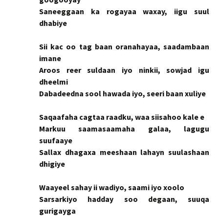
Saneeggaan ka rogayaa waxay, iigu suul
dhabiye
Sii kac oo tag baan oranahayaa, saadambaan
imane
Aroos reer suldaan iyo ninkii, sowjad igu
dheelmi
Dabadeedna sool hawada iyo, seeri baan xuliye
Saqaafaha cagtaa raadku, waa siisahoo kale e
Markuu saamasaamaha galaa, lagugu
suufaaye
Sallax dhagaxa meeshaan lahayn suulashaan
dhigiye
Waayeel sahay ii wadiyo, saami iyo xoolo
Sarsarkiyo hadday soo degaan, suuqa
gurigayga