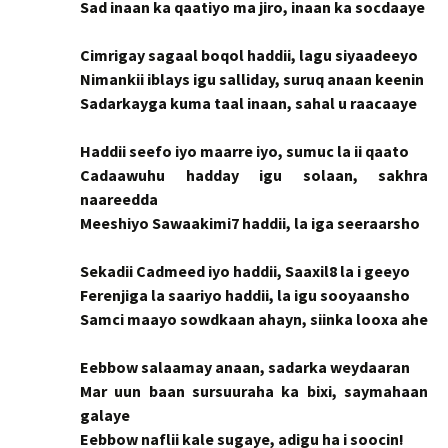
Sad inaan ka qaatiyo ma jiro, inaan ka socdaaye
Cimrigay sagaal boqol haddii, lagu siyaadeeyo
Nimankii iblays igu salliday, suruq anaan keenin
Sadarkayga kuma taal inaan, sahal u raacaaye
Haddii seefo iyo maarre iyo, sumuc la ii qaato
Cadaawuhu hadday igu solaan, sakhra
naareedda
Meeshiyo Sawaakimi7 haddii, la iga seeraarsho
Sekadii Cadmeed iyo haddii, Saaxil8 la i geeyo
Ferenjiga la saariyo haddii, la igu sooyaansho
Samci maayo sowdkaan ahayn, siinka looxa ahe
Eebbow salaamay anaan, sadarka weydaaran
Mar uun baan sursuuraha ka bixi, saymahaan
galaye
Eebbow naflii kale sugaye, adigu ha i soocin!