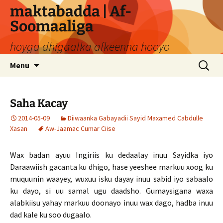
Skip
maktabadda | Af-
to
Soomaaliga
content
hoyga dhigaalka afkeenna hooyo
Search
Menu
for:
Saha Kacay
2014-05-09
Diiwaanka Gabayadii Sayid Maxamed Cabdulle
Xasan
Aw-Jaamac Cumar Ciise
Wax badan ayuu Ingiriis ku dedaalay inuu Sayidka iyo
Daraawiish gacanta ku dhigo, hase yeeshee markuu xoog ku
muquunin waayey, wuxuu isku dayay inuu sabid iyo sabaalo
ku dayo, si uu samal ugu daadsho. Gumaysigana waxa
alabkiisu yahay markuu doonayo inuu wax dago, hadba inuu
dad kale ku soo dugaalo.