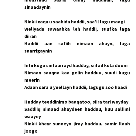
sinaadaynin
Ninkii xaqa u saahida haddii, saa’il lagu maagi
Weliyada sawaabka leh haddii, suufka laga
diiran
Haddii aan safiih nimaan ahayn, laga
saarrigaynin
Intii kugu sintaarrayd hadday, siifad kula dooni
Nimaan saaqna kaa gelin hadduu, suudi kugu
meerin
Adaan sara u yeellayn haddii, lagugu soo haadi
Hadday teeddinimo baaqatoo, siira tari weyday
Saddiiq nimaad ahaydeen hadduu, kuu sallimi
waayey
Ninkii kheyr sunneyn jiray hadduu, samir Ilaah
joogo