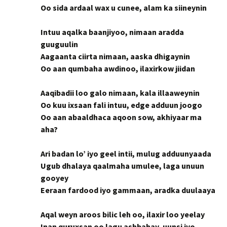
Oo sida ardaal wax u cunee, alam ka siineynin
Intuu aqalka baanjiyoo, nimaan aradda
guuguulin
Aagaanta ciirta nimaan, aaska dhigaynin
Oo aan qumbaha awdinoo, ilaxirkow jiidan
Aaqibadii loo galo nimaan, kala illaaweynin
Oo kuu ixsaan fali intuu, edge adduun joogo
Oo aan abaaldhaca aqoon sow, akhiyaar ma
aha?
Ari badan lo’ iyo geel intii, mulug adduunyaada
Ugub dhalaya qaalmaha umulee, laga unuun
gooyey
Eeraan fardood iyo gammaan, aradka duulaaya
Aqal weyn aroos bilic leh oo, ilaxir loo yeelay
Inan quruxsan oo lagu ashbahay, uunsi iyo