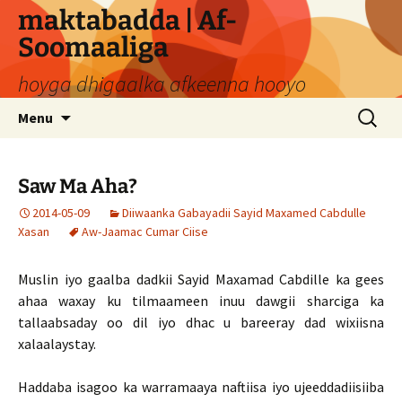
Skip
maktabadda | Af-
to
Soomaaliga
content
hoyga dhigaalka afkeenna hooyo
Search
Menu
for:
Saw Ma Aha?
2014-05-09
Diiwaanka Gabayadii Sayid Maxamed Cabdulle
Xasan
Aw-Jaamac Cumar Ciise
Muslin iyo gaalba dadkii Sayid Maxamad Cabdille ka gees
ahaa waxay ku tilmaameen inuu dawgii sharciga ka
tallaabsaday oo dil iyo dhac u bareeray dad wixiisna
xalaalaystay.
Haddaba isagoo ka warramaaya naftiisa iyo ujeeddadiisiiba