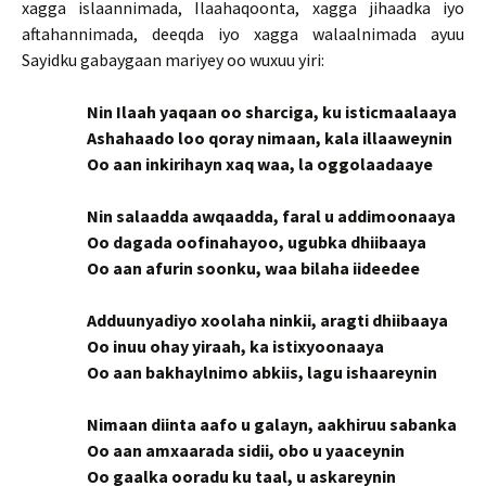
xagga islaannimada, Ilaahaqoonta, xagga jihaadka iyo
aftahannimada, deeqda iyo xagga walaalnimada ayuu
Sayidku gabaygaan mariyey oo wuxuu yiri:
Nin Ilaah yaqaan oo sharciga, ku isticmaalaaya
Ashahaado loo qoray nimaan, kala illaaweynin
Oo aan inkirihayn xaq waa, la oggolaadaaye
Nin salaadda awqaadda, faral u addimoonaaya
Oo dagada oofinahayoo, ugubka dhiibaaya
Oo aan afurin soonku, waa bilaha iideedee
Adduunyadiyo xoolaha ninkii, aragti dhiibaaya
Oo inuu ohay yiraah, ka istixyoonaaya
Oo aan bakhaylnimo abkiis, lagu ishaareynin
Nimaan diinta aafo u galayn, aakhiruu sabanka
Oo aan amxaarada sidii, obo u yaaceynin
Oo gaalka ooradu ku taal, u askareynin