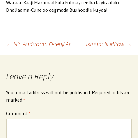
Waxaan Xaaji Maxamad kula kulmay ceelka la yiraahdo
Dhallaama-Cune oo degmada Buuhoodle ku yaal.
Post
←
Nin Aqdaamo Ferenji Ah
Ismaaciil Mirow
→
navigation
Leave a Reply
Your email address will not be published.
Required fields are
marked
*
Comment
*