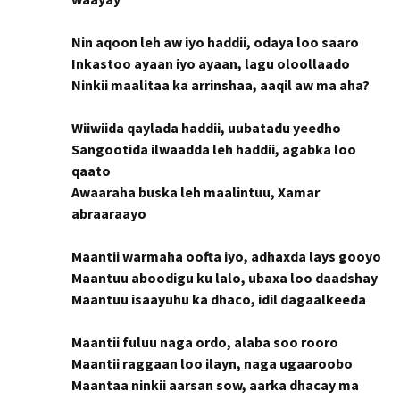
Nin aqoon leh aw iyo haddii, odaya loo saaro
Inkastoo ayaan iyo ayaan, lagu oloollaado
Ninkii maalitaa ka arrinshaa, aaqil aw ma aha?
Wiiwiida qaylada haddii, uubatadu yeedho
Sangootida ilwaadda leh haddii, agabka loo
qaato
Awaaraha buska leh maalintuu, Xamar
abraaraayo
Maantii warmaha oofta iyo, adhaxda lays gooyo
Maantuu aboodigu ku lalo, ubaxa loo daadshay
Maantuu isaayuhu ka dhaco, idil dagaalkeeda
Maantii fuluu naga ordo, alaba soo rooro
Maantii raggaan loo ilayn, naga ugaaroobo
Maantaa ninkii aarsan sow, aarka dhacay ma