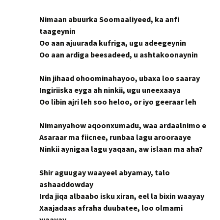
Nimaan abuurka Soomaaliyeed, ka anfi
taageynin
Oo aan ajuurada kufriga, ugu adeegeynin
Oo aan ardiga beesadeed, u ashtakoonaynin
Nin jihaad ohoominahayoo, ubaxa loo saaray
Ingiriiska eyga ah ninkii, ugu uneexaaya
Oo libin ajri leh soo heloo, or iyo geeraar leh
Nimanyahow aqoonxumadu, waa ardaalnimo e
Asaraar ma fiicnee, runbaa lagu arooraaye
Ninkii aynigaa lagu yaqaan, aw islaan ma aha?
Shir aguugay waayeel abyamay, talo
ashaaddowday
Irda jiqa albaabo isku xiran, eel la bixin waayay
Xaajadaas afraha duubatee, loo olmami
waayay