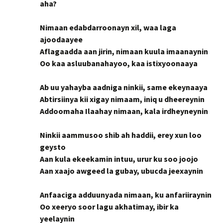
aha?
Nimaan edabdarroonayn xil, waa laga
ajoodaayee
Aflagaadda aan jirin, nimaan kuula imaanaynin
Oo kaa asluubanahayoo, kaa istixyoonaaya
Ab uu yahayba aadniga ninkii, same ekeynaaya
Abtirsiinya kii xigay nimaam, iniq u dheereynin
Addoomaha Ilaahay nimaan, kala irdheyneynin
Ninkii aammusoo shib ah haddii, erey xun loo
geysto
Aan kula ekeekamin intuu, urur ku soo joojo
Aan xaajo awgeed la gubay, ubucda jeexaynin
Anfaaciga adduunyada nimaan, ku anfariiraynin
Oo xeeryo soor lagu akhatimay, ibir ka
yeelaynin