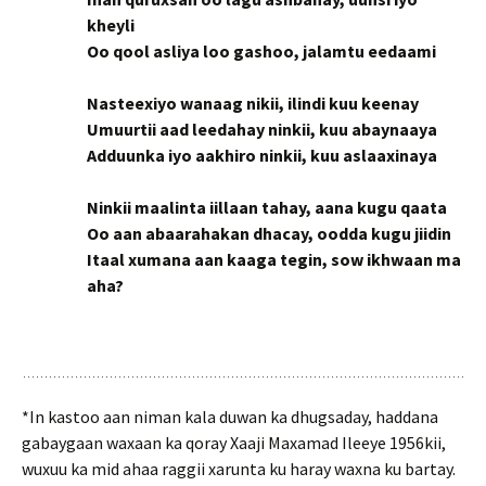
kheyli
Oo qool asliya loo gashoo, jalamtu eedaami
Nasteexiyo wanaag nikii, ilindi kuu keenay
Umuurtii aad leedahay ninkii, kuu abaynaaya
Adduunka iyo aakhiro ninkii, kuu aslaaxinaya
Ninkii maalinta iillaan tahay, aana kugu qaata
Oo aan abaarahakan dhacay, oodda kugu jiidin
Itaal xumana aan kaaga tegin, sow ikhwaan ma
aha?
*In kastoo aan niman kala duwan ka dhugsaday, haddana
gabaygaan waxaan ka qoray Xaaji Maxamad Ileeye 1956kii,
wuxuu ka mid ahaa raggii xarunta ku haray waxna ku bartay.