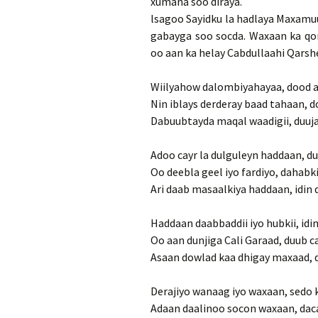
xumana soo diraya.
lsagoo Sayidku la hadlaya Maxamuu
gabayga soo socda. Waxaan ka qor
oo aan ka helay Cabdullaahi Qarshe
Wiilyahow dalombiyahayaa, dood a
Nin iblays derderay baad tahaan, 
Dabuubtayda maqal waadigii, duuj
Adoo cayr la dulguleyn haddaan, d
Oo deebla geel iyo fardiyo, dahabki
Ari daab masaalkiya haddaan, idin 
Haddaan daabbaddii iyo hubkii, idi
Oo aan dunjiga Cali Garaad, duub c
Asaan dowlad kaa dhigay maxaad, 
Derajiyo wanaag iyo waxaan, sedo k
Adaan daalinoo socon waxaan, dac