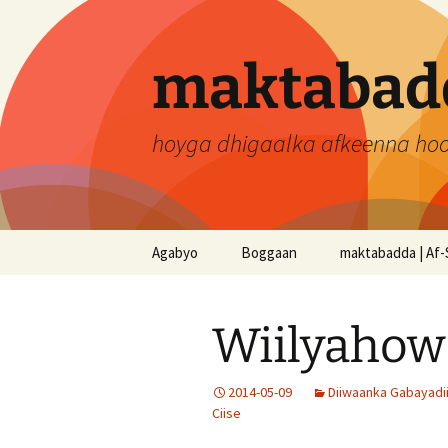
Skip
to
content
maktabadd
hoyga dhigaalka afkeenna ho
Agabyo
Boggaan
maktabadda | Af-
Wiilyahow
2014-05-09
Diiwaanka Gabayadi
Ciise