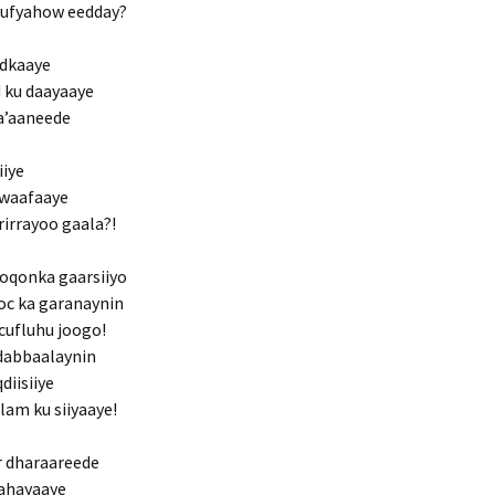
duufyahow eedday?
idkaaye
d ku daayaaye
la’aaneede
iiye
awaafaaye
rirrayoo gaala?!
doqonka gaarsiiyo
ooc ka garanaynin
cufluhu joogo!
 dabbaalaynin
diisiiye
lam ku siiyaaye!
r dharaareede
bahayaaye