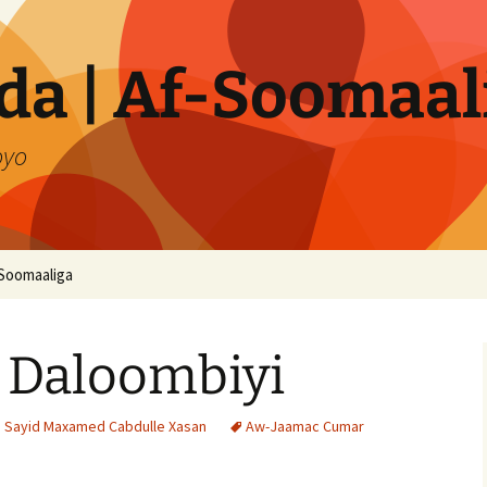
a | Af-Soomaal
oyo
Soomaaliga
 Daloombiyi
i Sayid Maxamed Cabdulle Xasan
Aw-Jaamac Cumar