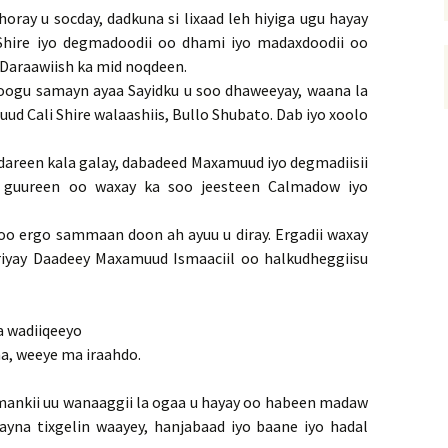
horay u socday, dadkuna si lixaad leh hiyiga ugu hayay
Shire iyo degmadoodii oo dhami iyo madaxdoodii oo
Daraawiish ka mid noqdeen.
 loogu samayn ayaa Sayidku u soo dhaweeyay, waana la
ud Cali Shire walaashiis, Bullo Shubato. Dab iyo xoolo
dareen kala galay, dabadeed Maxamuud iyo degmadiisii
 guureen oo waxay ka soo jeesteen Calmadow iyo
oo ergo sammaan doon ah ayuu u diray. Ergadii waxay
iyay Daadeey Maxamuud Ismaaciil oo halkudheggiisu
 wadiiqeeyo
a, weeye ma iraahdo.
imankii uu wanaaggii la ogaa u hayay oo habeen madaw
irayna tixgelin waayey, hanjabaad iyo baane iyo hadal