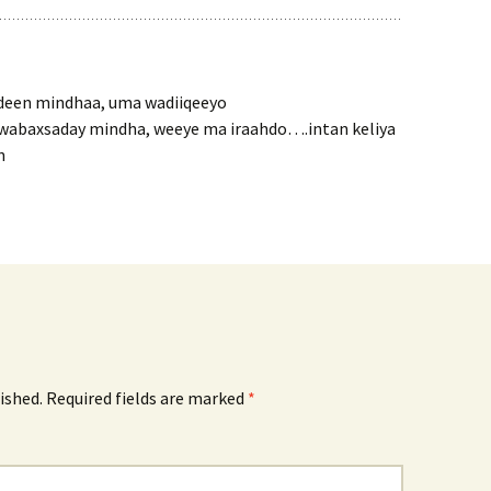
deen mindhaa, uma wadiiqeeyo
wabaxsaday mindha, weeye ma iraahdo….intan keliya
n
ished.
Required fields are marked
*