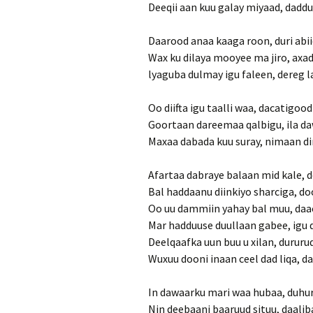
Deeqii aan kuu galay miyaad, dad
Daarood anaa kaaga roon, duri abi
Wax ku dilaya mooyee ma jiro, axa
lyaguba dulmay igu faleen, dereg 
Oo diifta igu taalli waa, dacatigood
Goortaan dareemaa qalbigu, ila d
Maxaa dabada kuu suray, nimaan di
Afartaa dabraye balaan mid kale, 
Bal haddaanu diinkiyo sharciga, d
Oo uu dammiin yahay bal muu, daa
Mar hadduuse duullaan gabee, igu
Deelqaafka uun buu u xilan, dururuq
Wuxuu dooni inaan ceel dad liqa, da
In dawaarku mari waa hubaa, duhu
Nin deebaani baaruud situu, daali