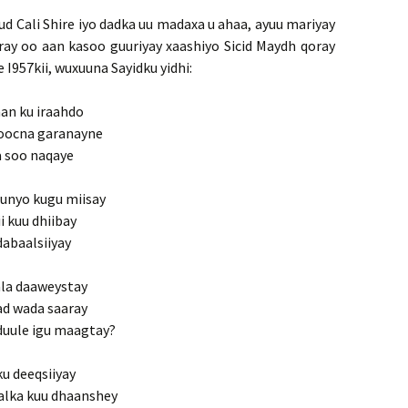
d Cali Shire iyo dadka uu madaxa u ahaa, ayuu mariyay
ay oo aan kasoo guuriyay xaashiyo Sicid Maydh qoray
 I957kii, wuxuuna Sayidku yidhi:
an ku iraahdo
doocna garanayne
a soo naqaye
uunyo kugu miisay
i kuu dhiibay
dabaalsiiyay
nla daaweystay
ad wada saaray
duule igu maagtay?
u deeqsiiyay
alka kuu dhaanshey