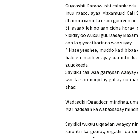
Guyaashii Daraawiishi calankeedu 
inuu raaco, ayaa Maxamuud Cali 
dhammi xarunta u soo guureen oo 
Si layaab leh oo aan cidna horay
xididay oo wuxuu guursaday Maxamu
aan la qiyaasi karinna waa siiyay.
^ Hase yeeshee, muddo ka dib baa 
habeen madow ayay xaruntii ka
guudkeeda.
Sayidku taa waa garaysan waayay 
war la soo noqotay gabay uu mar
ahaa:
Wadaadkii Ogaadecn mindhaa, uma
Mar haddaan ka wabaxsaday mindh
Sayidkii wuxuu u qaadan waayay n
xaruntii ka guuray, ergadii loo d