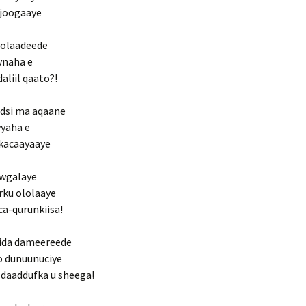
u joogaaye
 colaadeede
ynaha e
aliil qaato?!
udsi ma aqaane
wyaha e
 kacaayaaye
owgalaye
rku ololaaye
a-qurunkiisa!
 sida dameereede
o dunuunuciye
 daaddufka u sheega!