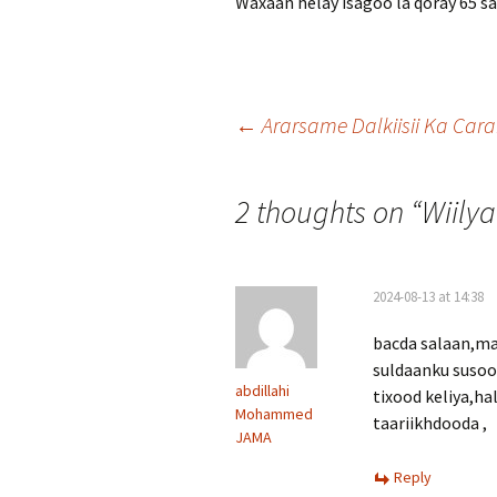
Waxaan helay isagoo la qoray 65 sa
Post
←
Ararsame Dalkiisii Ka Cara
navigation
2 thoughts on “
Wiily
2024-08-13 at 14:38
bacda salaan,ma
suldaanku susoo 
abdillahi
tixood keliya,ha
Mohammed
taariikhdooda ,
JAMA
Reply