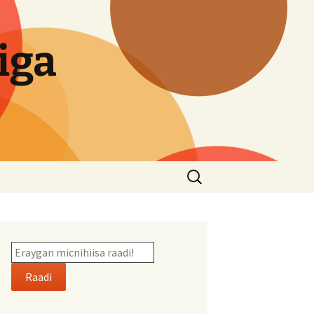
iga
Search
for:
Raadi