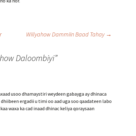
no ka hor.
r
Wiilyahow Dammiin Baad Tahay
→
ahow Daloombiyi
”
xaad usoo dhamaystiri weydeen gabayga ay dhinaca
dhiibeen ergadii u timi oo aad uga soo qaadateen labo
lkaa waxa ka cad inaad dhinac keliya qoraysaan