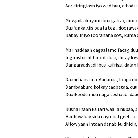
Aar diririglayn iyo wed buu, dibad 
Mowjada duryami buu galiyo, dirir
Duufanka Xiis baa la tegi, doorawe
Dabaylihiyo foorahana sow, kuma d
Mar haddaan dagaalamo facay, du
Ingiriisba dibbirooti baa, diiray lo
Dangaraadyadii buu kufrigu, dalan
Daandaansi ina-Aadanaa, loogu d
Dambaaburo kolkay taabataa, duu
Duulkoodu muu naga ceshado, daac
Dusha inaan ka rari waa la hubaa,
Hadhow bay sida dayrdhal geel, so
Allow yaan intaan danab ku dhicin,