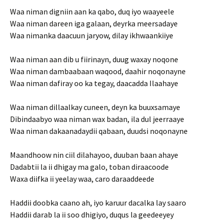
Waa niman digniin aan ka qabo, duq iyo waayeele
Waa niman dareen iga galaan, deyrka meersadaye
Waa nimanka daacuun jaryow, dilay ikhwaankiiye
Waa niman aan dib u fiirinayn, duug waxay noqone
Waa niman dambaabaan waqood, daahir noqonayne
Waa niman dafiray oo ka tegay, daacadda Ilaahaye
Waa niman dillaalkay cuneen, deyn ka buuxsamaye
Dibindaabyo waa niman wax badan, ila dul jeerraaye
Waa niman dakaanadaydii qabaan, duudsi noqonayne
Maandhoow nin ciil dilahayoo, duuban baan ahaye
Dadabtii la ii dhigay ma galo, toban diraacoode
Waxa diifka ii yeelay waa, caro daraaddeede
Haddii doobka caano ah, iyo karuur dacalka lay saaro
Haddii darab la ii soo dhigiyo, duqus la geedeeyey