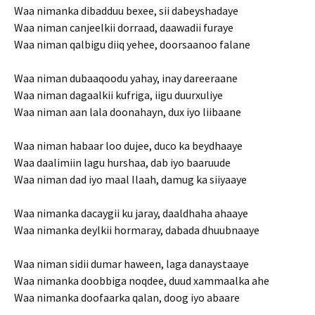
Waa nimanka dibadduu bexee, sii dabeyshadaye
Waa niman canjeelkii dorraad, daawadii furaye
Waa niman qalbigu diiq yehee, doorsaanoo falane
Waa niman dubaaqoodu yahay, inay dareeraane
Waa niman dagaalkii kufriga, iigu duurxuliye
Waa niman aan lala doonahayn, dux iyo liibaane
Waa niman habaar loo dujee, duco ka beydhaaye
Waa daalimiin lagu hurshaa, dab iyo baaruude
Waa niman dad iyo maal Ilaah, damug ka siiyaaye
Waa nimanka dacaygii ku jaray, daaldhaha ahaaye
Waa nimanka deylkii hormaray, dabada dhuubnaaye
Waa niman sidii dumar haween, laga danaystaaye
Waa nimanka doobbiga noqdee, duud xammaalka ahe
Waa nimanka doofaarka qalan, doog iyo abaare