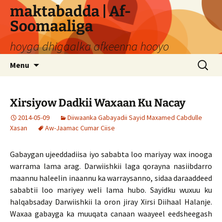
Skip
maktabadda | Af-
to
Soomaaliga
content
hoyga dhigaalka afkeenna hooyo
Search
Menu
for:
Xirsiyow Dadkii Waxaan Ku Nacay
2014-05-09
Diiwaanka Gabayadii Sayid Maxamed Cabdulle
Xasan
Aw-Jaamac Cumar Ciise
Gabaygan ujeeddadiisa iyo sababta loo mariyay wax inooga
warrama lama arag. Darwiishkii laga qorayna nasiibdarro
maannu haleelin inaannu ka warraysanno, sidaa daraaddeed
sababtii loo mariyey weli lama hubo. Sayidku wuxuu ku
halqabsaday Darwiishkii la oron jiray Xirsi Diihaal Halanje.
Waxaa gabayga ka muuqata canaan waayeel eedsheegash