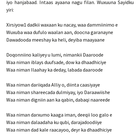
iyo hanjabaad. Intaas ayaana nagu filan. Wuxuuna Sayidku
yiri:
Xirsiyow1 dadkii waxaan ku nacay, waa dammiinimo e
Wuxuba waa dufulo waalan aan, doocna garanayne
Dawadooda meeshay ka heli, deyiba maayaane
Doqonniino kaliyey u lumi, nimankii Daaroode
Waa niman iblays duufsade, dow ka dhaadhiciye
Waa niman Ilaahay ka deday, labada daaroode
Waa niman dariiqada Alliy o, diinta caasiyaye
Waa niman shareecada dulmiyay, iyo Daraawiishe
Waa niman digniin aan ka qabin, dabaqi naareede
Waa niman darxumo kaaga iman, deeqii loo galo e
Waa niman dalaadaha ku qubi, darajadoodiiye
Waa niman dad kale raacayoo, deyr ka dhaadhiciye