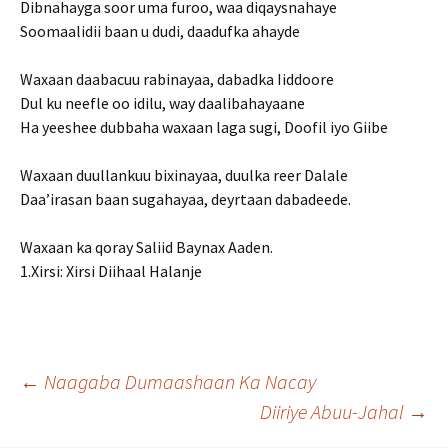
Dibnahayga soor uma furoo, waa diqaysnahaye
Soomaalidii baan u dudi, daadufka ahayde
Waxaan daabacuu rabinayaa, dabadka Iiddoore
Dul ku neefle oo idilu, way daalibahayaane
Ha yeeshee dubbaha waxaan laga sugi, Doofil iyo Giibe
Waxaan duullankuu bixinayaa, duulka reer Dalale
Daa’irasan baan sugahayaa, deyrtaan dabadeede.
Waxaan ka qoray Saliid Baynax Aaden.
1.Xirsi: Xirsi Diihaal Halanje
Post
←
Naagaba Dumaashaan Ka Nacay
Diiriye Abuu-Jahal
→