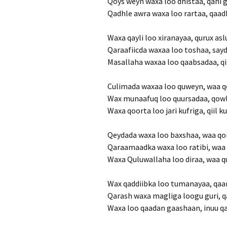
Qoys weyn waxa loo dhistaa, qani
Qadhle awra waxa loo rartaa, qaad
Waxa qayli loo xiranayaa, qurux as
Qaraafiicda waxaa loo toshaa, sa
Masallaha waxaa loo qaabsadaa, q
Culimada waxaa loo quweyn, waa q
Wax munaafuq loo quursadaa, qow
Waxa qoorta loo jari kufriga, qiil k
Qeydada waxa loo baxshaa, waa qo
Qaraamaadka waxa loo ratibi, waa 
Waxa Quluwallaha loo diraa, waa 
Wax qaddiibka loo tumanayaa, qaa
Qarash waxa magliga loogu guri, q
Waxa loo qaadan gaashaan, inuu qa