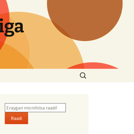
iga
Search
for:
Raadi