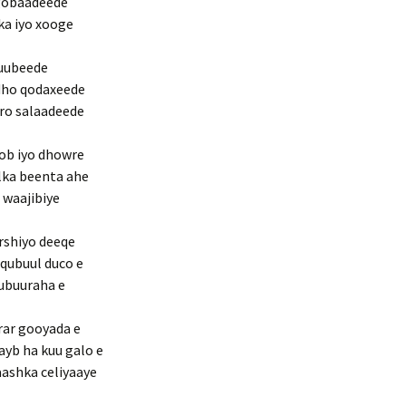
 gobaadeede
ka iyo xooge
luubeede
ydho qodaxeede
iro salaadeede
ob iyo dhowre
lka beenta ahe
u waajibiye
rshiyo deeqe
qubuul duco e
qubuuraha e
rar gooyada e
ayb ha kuu galo e
ashka celiyaaye