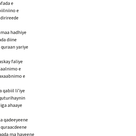
afada e
iilniino e
dirireede
amaa hadhiye
ada diine
 quraan yariye
askay faliye
faalnimo e
qaxaabnimo e
qabiil li’iye
quturihaynin
liga ahaaye
a qadeeyeene
a quraacdeene
aaqda ma hayeene