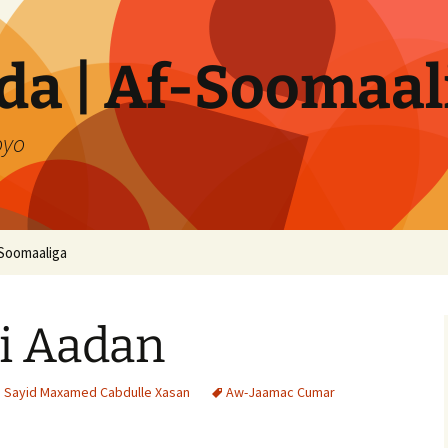
a | Af-Soomaal
oyo
Soomaaliga
i Aadan
i Sayid Maxamed Cabdulle Xasan
Aw-Jaamac Cumar