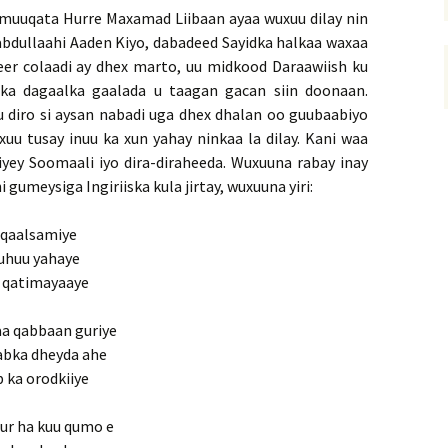
 muuqata Hurre Maxamad Liibaan ayaa wuxuu dilay nin
abdullaahi Aaden Kiyo, dabadeed Sayidka halkaa waxaa
eer colaadi ay dhex marto, uu midkood Daraawiish ku
nka dagaalka gaalada u taagan gacan siin doonaan.
u diro si aysan nabadi uga dhex dhalan oo guubaabiyo
uu tusay inuu ka xun yahay ninkaa la dilay. Kani waa
iyey Soomaali iyo dira-diraheeda. Wuxuuna rabay inay
 gumeysiga Ingiriiska kula jirtay, wuxuuna yiri:
lqaalsamiye
muhuu yahaye
a qatimayaaye
a qabbaan guriye
abka dheyda ahe
 ka orodkiiye
ur ha kuu qumo e