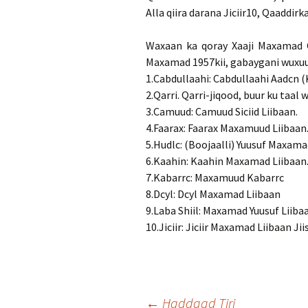
Alla qiira darana Jiciir10, Qaaddir
Waxaan ka qoray Xaaji Maxamad C
Maxamad 1957kii, gabaygani wuxuu x
1.Cabdullaahi: Cabdullaahi Aadcn 
2.Qarri. Qarri-jiqood, buur ku taal 
3.Camuud: Camuud Siciid Liibaan.
4.Faarax: Faarax Maxamuud Liibaan
5.Hudlc: (Boojaalli) Yuusuf Maxama
6.Kaahin: Kaahin Maxamad Liibaan
7.Kabarrc: Maxamuud Kabarrc
8.Dcyl: Dcyl Maxamad Liibaan
9.Laba Shiil: Maxamad Yuusuf Liiba
10.Jiciir: Jiciir Maxamad Liibaan Ji
←
Haddaad Tiri