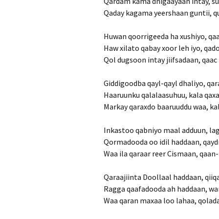
Qardam kama dhigaayaan intay, s
Qaday kagama yeershaan guntii, 
Huwan qoorrigeeda ha xushiyo, qa
Haw xilato qabay xoor leh iyo, qa
Qol dugsoon intay jiifsadaan, qaac 
Giddigoodba qayl-qayl dhaliyo, qa
Haaruunku qalalaasuhuu, kala qax
Markay qaraxdo baaruuddu waa, k
Inkastoo qabniyo maal adduun, la
Qormadooda oo idil haddaan, qayd
Waa ila qaraar reer Cismaan, qaan
Qaraajiinta Doollaal haddaan, qiiq
Ragga qaafadooda ah haddaan, war
Waa qaran maxaa loo lahaa, qolada