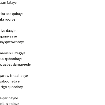
 aan falaye
 ka soo qubaye
ala roorye
 iyo daayin
u qumiyaaye
inay qotowdaaye
qaarashuu tegiye
ntuu qaboobaye
, qabay daruureede
qarow ishaalleeye
 qaboonada e
origo qiiqaabay
ka qarineyne
dkiis galaye