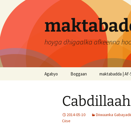
Skip
to
content
maktabadd
hoyga dhigaalka afkeenna ho
Agabyo
Boggaan
maktabadda | Af-
Cabdillaah
2014-05-10
Diiwaanka Gabayadi
Ciise