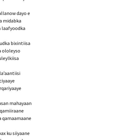
allanow dayo e
da midabka
a laafyoodka
dka bixintiisa
a ololeyso
leylkiisa
a’aantiisi
iciyaaye
arqariyaaye
onsan mahayaan
 qamiiraane
uma qamaamaane
ax ku siiyaane