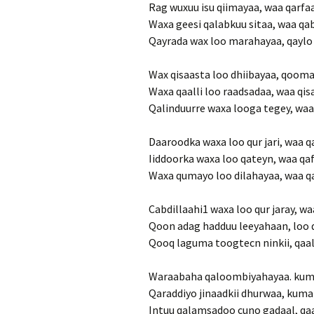
Rag wuxuu isu qiimayaa, waa qarfa
Waxa geesi qalabkuu sitaa, waa qab
Qayrada wax loo marahayaa, qaylo 
Wax qisaasta loo dhiibayaa, qoom
Waxa qaalli loo raadsadaa, waa qis
Qalinduurre waxa looga tegey, waa
Daaroodka waxa loo qur jari, waa q
Iiddoorka waxa loo qateyn, waa qa
Waxa qumayo loo dilahayaa, waa 
Cabdillaahi1 waxa loo qur jaray, waa 
Qoon adag hadduu leeyahaan, loo 
Qooq laguma toogtecn ninkii, qaa
Waraabaha qaloombiyahayaa. kum
Qaraddiyo jinaadkii dhurwaa, kum
Intuu qalamsadoo cuno gadaal, q