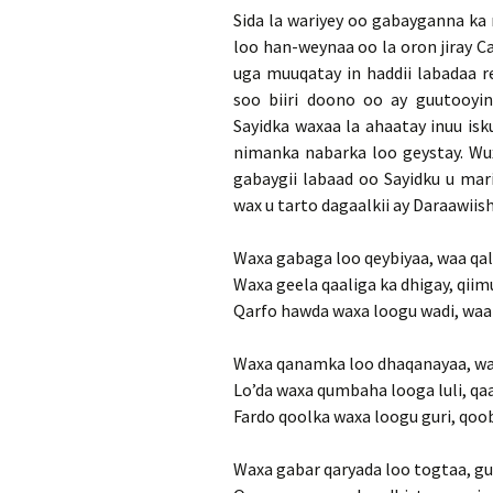
Sida la wariyey oo gabayganna ka
loo han-weynaa oo la oron jiray C
uga muuqatay in haddii labadaa r
soo biiri doono oo ay guutooyi
Sayidka waxaa la ahaatay inuu isk
nimanka nabarka loo geystay. Wux
gabaygii labaad oo Sayidku u mar
wax u tarto dagaalkii ay Daraawiishi
Waxa gabaga loo qeybiyaa, waa qa
Waxa geela qaaliga ka dhigay, qii
Qarfo hawda waxa loogu wadi, wa
Waxa qanamka loo dhaqanayaa, wa
Lo’da waxa qumbaha looga luli, qa
Fardo qoolka waxa loogu guri, qoob
Waxa gabar qaryada loo togtaa, gu