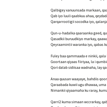
Qalbigey xanuunsada markaan, qa
Qab iyo luuli qaabkuu ahaa, qeyda
Qarqarrootigii socodka iyo, qalanj
Qun-u-hadalka qaaraanka geed, quu
Qasadkii buruudkiyo markay, qaaw
Qeyraamintii waranka iyo, qabas ku
Fuley baa qammaada e ninkii, qala l
Goortaan qiyaas fiiriyaa, la i qumb
Qori dalab sidiisaa wadnaha, lay q
Anaa quusan waayaye, bahdiis qo
Qaraabada kuwii ugu dhawaa, uma
Nimankii qiyaamaha ku raray, k
Qarri2 kuma simaan wccrarkay, qab