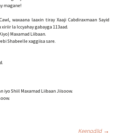
kay magane!
awl, waxaana laaxin tiray Xaaji Cabdiraxmaan Sayid
iriir la Iccyahay gabayga 113aad.
(Kiyo) Maxamad Liibaan.
webi Shabeelle xaggiisa sare.
.
d.
.
an iyo Shiil Maxamad Liibaan Jiisoow.
isoow.
Keenadiid
→