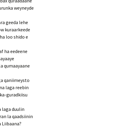
ubax quraadaane
qurunka weyneyde
ara geeda lehe
dow kuraarkeede
ha loo shido e
raf ha eedeene
aayaaye
ala qumaayaane
ga qaniimeysto
na laga reebin
-ka-guradkiisu
a laga duulin
an la qaadsiinin
 Liibaana?