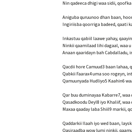
Nin qadeeca dhigi waa sidii, qoofka
Aniguba quruunoo dhan baan, hoor
Ingiriisba qoorriga badeed, qaati k
Inkastuu qabiil laawe yahay, qaayin
Ninkii qaamilaad lihi dagaal, waa 
Anaan qaaridayn bah Cabdalladu, 
Qacdii hore Camuud3 baan lahaa, 
Qabkii Faarax4 uma soo rogeyn, i
Qamuunyada Hudliyo5 Kaahin6 waa
Qar buu duminayaa Kabarre7, waa 
Qasadkoodu Deyl8 iyo Khaliif, waa
Maxaa qaaday laba Shiil9 markii, q
Qaddarkii Ilaah iyo wed baan, lays
Qasiraadba wow lumi ninkii, qaamu