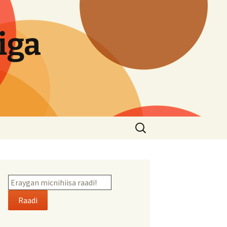
iga
Search
for:
Raadi