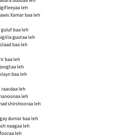
hadafa buubaa leh
gifleeyaa leh
aawis Xamar baa leh
 guluf baa leh
gilla guutaa leh
colaad baa leh
rir baa leh
 joogtaa leh
olayn baa leh
 raacdaa leh
 hanoonaa leh
anad shirshooraa leh
ogay dumar baa leh
ash naagaa leh
 Mooraa leh