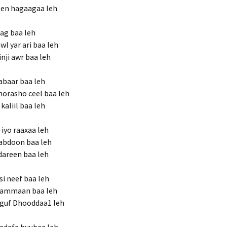
eben hagaagaa leh
mag baa leh
l yar ari baa leh
nji awr baa leh
 abaar baa leh
orasho ceel baa leh
kaliil baa leh
 iyo raaxaa leh
nabdoon baa leh
 dareen baa leh
i neef baa leh
 gammaan baa leh
uguf Dhooddaa1 leh