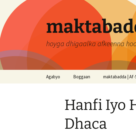
Skip
to
content
maktabadd
hoyga dhigaalka afkeenna ho
Agabyo
Boggaan
maktabadda | Af-
Hanfi Iyo 
Dhaca