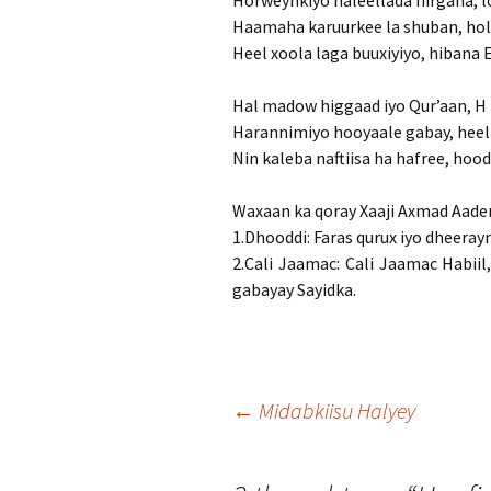
Horweynkiyo haleellada nirgaha, l
Haamaha karuurkee la shuban, hola
Heel xoola laga buuxiyiyo, hibana 
Hal madow higgaad iyo Qur’aan, H
Harannimiyo hooyaale gabay, heel
Nin kaleba naftiisa ha hafree, hoo
Waxaan ka qoray Xaaji Axmad Aaden
1.Dhooddi: Faras qurux iyo dheerayn
2.Cali Jaamac: Cali Jaamac Habii
gabayay Sayidka.
Post
←
Midabkiisu Halyey