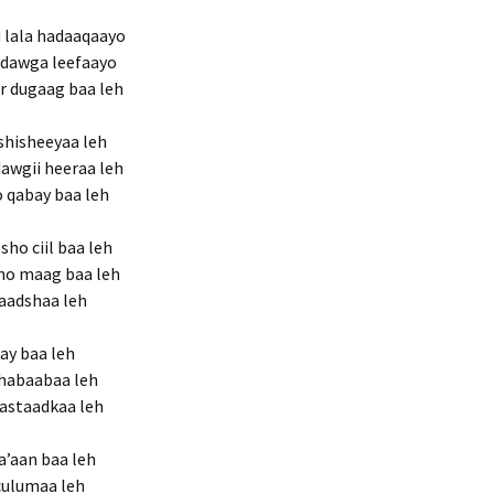
lala hadaaqaayo
dawga leefaayo
r dugaag baa leh
shisheeyaa leh
dawgii heeraa leh
o qabay baa leh
ho ciil baa leh
ho maag baa leh
yaadshaa leh
lay baa leh
 habaabaa leh
 astaadkaa leh
a’aan baa leh
 culumaa leh