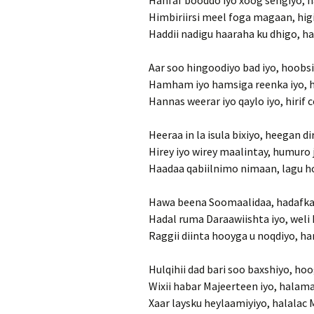
Hanfaf booddo iyo xoog sengiyo, 
Himbiriirsi meel foga magaan, higi
Haddii nadigu haaraha ku dhigo, h
Aar soo hingoodiyo bad iyo, hoobsi
Hamham iyo hamsiga reenka iyo, hi
Hannas weerar iyo qaylo iyo, hirif 
Heeraa in la isula bixiyo, heegan di
Hirey iyo wirey maalintay, humuro
Haadaa qabiilnimo nimaan, lagu h
Hawa beena Soomaalidaa, hadafka
Hadal ruma Daraawiishta iyo, weli
Raggii diinta hooyga u noqdiyo, h
Hulqihii dad bari soo baxshiyo, ho
Wixii habar Majeerteen iyo, halam
Xaar laysku heylaamiyiyo, halalac