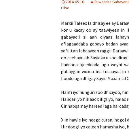
2014-05-10
Diiwaanka Gabayadi
Ciise
Markii Taleex la dhisay ee ay Dar
kor u kacay oo ay taawiyeen in I
gabayadii si aan qiyaas laha
aflagaaddaba gabayo badan ayaa 
xafiiltan lahaayeen raggii Daraaw
oo ceebayn ah Sayidka u soo diray
haddana ujeeddada ugu weyni wax
gabaygan wuxuu ina tusaayaa in m
hoodo uga dhigay Sayid Maxamcd Ca
Hanfi iyo hunguri soo dhiciyoo, hin
Hanqar iyo hillaac biligliyo, halac 
Cir habqamay hareed laga harqaday
Xiin hawle iyo heega curan, hogol 
Hir doogliyo caleen hamasha iyo, h