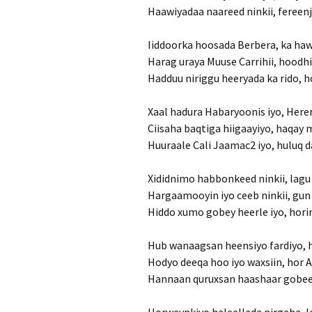
Haawiyadaa naareed ninkii, fereenj
Iiddoorka hoosada Berbera, ka haw
Harag uraya Muuse Carrihii, hoodhi 
Hadduu niriggu heeryada ka rido, h
Xaal hadura Habaryoonis iyo, Herer
Ciisaha baqtiga hiigaayiyo, haqay 
Huuraale Cali Jaamac2 iyo, huluq 
Xididnimo habbonkeed ninkii, lagu 
Hargaamooyin iyo ceeb ninkii, gun
Hiddo xumo gobey heerle iyo, hori
Hub wanaagsan heensiyo fardiyo, h
Hodyo deeqa hoo iyo waxsiin, hor A
Hannaan quruxsan haashaar gobeed