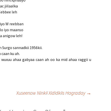
oo hintiqinaayo
c jiilaalka
Eebbee leh
 iyo W reebban
lo iyo maanso
da anigow leh!
 Surgo sannadkii 1956kii.
 caan ku ah.
l, wuxuu ahaa gabyaa caan ah oo ka mid ahaa raggii u
Xuseenow Ninkii Xididkiis Hagraday
→