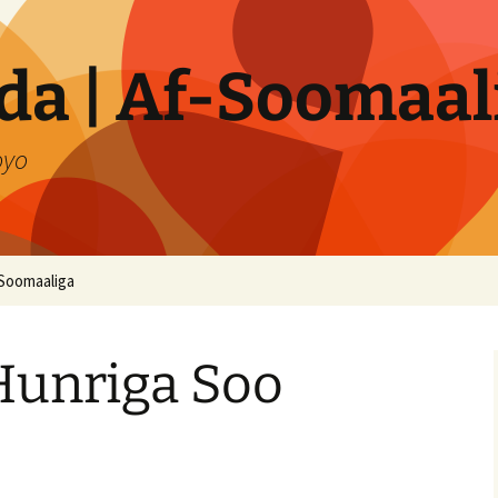
a | Af-Soomaal
oyo
Soomaaliga
Hunriga Soo