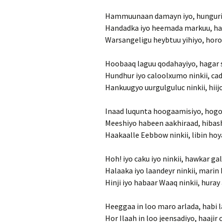
Hammuunaan damayn iyo, hunguri 
Handadka iyo heemada markuu, ha
Warsangeligu heybtuu yihiyo, horo
Hoobaaq laguu qodahayiyo, hagar 
Hundhur iyo caloolxumo ninkii, ca
Hankuugyo uurgulguluc ninkii, hiij
Inaad luqunta hoogaamisiyo, hogos
Meeshiyo habeen aakhiraad, hibas
Haakaalle Eebbow ninkii, libin ho
Hoh! iyo caku iyo ninkii, hawkar ga
Halaaka iyo laandeyr ninkii, marin
Hinji iyo habaar Waaq ninkii, huray
Heeggaa in loo maro arlada, habi l
Hor Ilaah in loo jeensadiyo, haajir