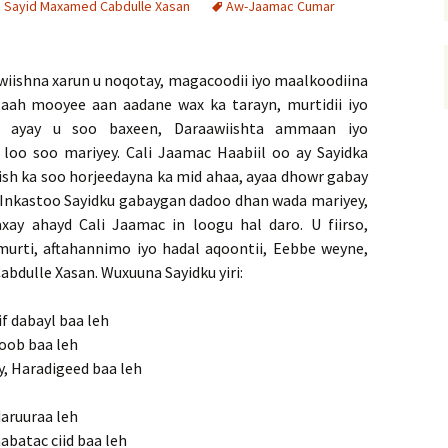
i Sayid Maxamed Cabdulle Xasan
Aw-Jaamac Cumar
aawiishna xarun u noqotay, magacoodii iyo maalkoodiina
laah mooyee aan aadane wax ka tarayn, murtidii iyo
yn ayay u soo baxeen, Daraawiishta ammaan iyo
loo soo mariyey. Cali Jaamac Haabiil oo ay Sayidka
iish ka soo horjeedayna ka mid ahaa, ayaa dhowr gabay
. Inkastoo Sayidku gabaygan dadoo dhan wada mariyey,
ay ahayd Cali Jaamac in loogu hal daro. U fiirso,
urti, aftahannimo iyo hadal aqoontii, Eebbe weyne,
bdulle Xasan. Wuxuuna Sayidku yiri:
if dabayl baa leh
roob baa leh
, Haradigeed baa leh
daruuraa leh
abatac ciid baa leh