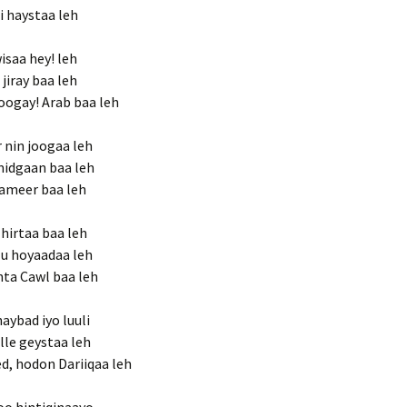
i haystaa leh
isaa hey! leh
jiray baa leh
oogay! Arab baa leh
 nin joogaa leh
midgaan baa leh
dameer baa leh
hirtaa baa leh
 u hoyaadaa leh
nta Cawl baa leh
aybad iyo luuli
lle geystaa leh
, hodon Dariiqaa leh