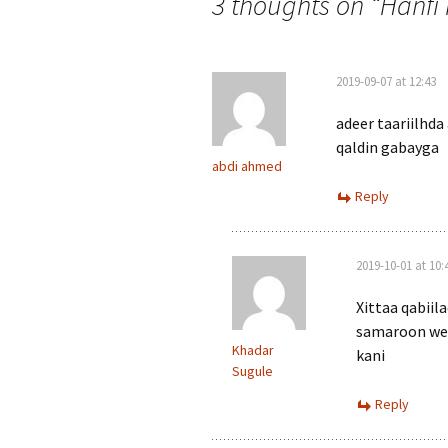
navigation
3 thoughts on “
Hanfi
2019-09-07 at 12:43
adeer taariilhd
qaldin gabayga
abdi ahmed
Reply
2019-10-01 at 10:
Xittaa qabiil
samaroon weyk
Khadar
kani
Sugule
Reply