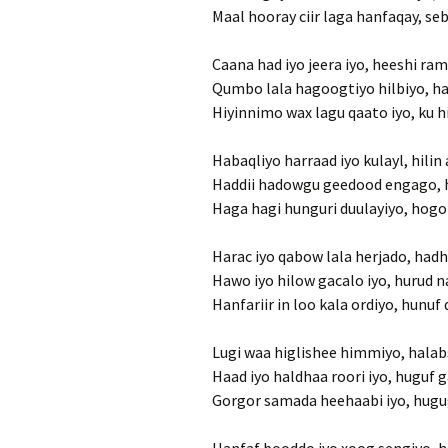
Maal hooray ciir laga hanfaqay, s
Caana had iyo jeera iyo, heeshi ra
Qumbo lala hagoogtiyo hilbiyo, haw
Hiyinnimo wax lagu qaato iyo, ku hi
Habaqliyo harraad iyo kulayl, hilin
Haddii hadowgu geedood engago, h
Haga hagi hunguri duulayiyo, hogo 
Harac iyo qabow lala herjado, hadh
Hawo iyo hilow gacalo iyo, hurud 
Hanfariir in loo kala ordiyo, hunuf
Lugi waa higlishee himmiyo, halabs
Haad iyo haldhaa roori iyo, huguf
Gorgor samada heehaabi iyo, hug