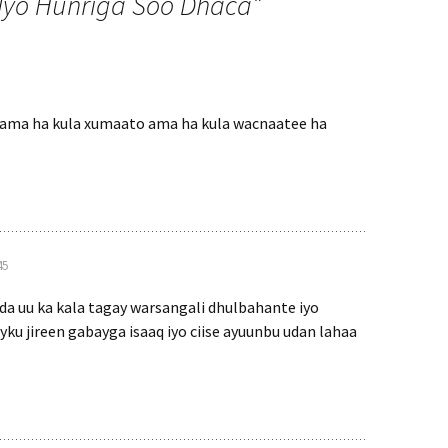
 Iyo Hunriga Soo Dhaca
”
a ama ha kula xumaato ama ha kula wacnaatee ha
45
ada uu ka kala tagay warsangali dhulbahante iyo
u jireen gabayga isaaq iyo ciise ayuunbu udan lahaa