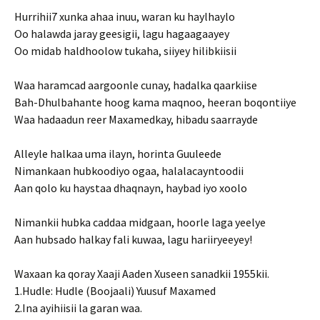
Hurrihii7 xunka ahaa inuu, waran ku haylhaylo
Oo halawda jaray geesigii, lagu hagaagaayey
Oo midab haldhoolow tukaha, siiyey hilibkiisii
Waa haramcad aargoonle cunay, hadalka qaarkiise
Bah-Dhulbahante hoog kama maqnoo, heeran boqontiiye
Waa hadaadun reer Maxamedkay, hibadu saarrayde
Alleyle halkaa uma ilayn, horinta Guuleede
Nimankaan hubkoodiyo ogaa, halalacayntoodii
Aan qolo ku haystaa dhaqnayn, haybad iyo xoolo
Nimankii hubka caddaa midgaan, hoorle laga yeelye
Aan hubsado halkay fali kuwaa, lagu hariiryeeyey!
Waxaan ka qoray Xaaji Aaden Xuseen sanadkii 1955kii.
1.Hudle: Hudle (Boojaali) Yuusuf Maxamed
2.Ina ayihiisii la garan waa.