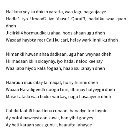
Ha’dana yey ka dhicin xarafta, waa lagu hagaajaaye
Hadle1 iyo Umaad2 iyo Yuusuf Qaraf3, hadalku waa qaan
dheh
Jiciirkii4 hormuudka u ahaa, hoos ahaan ugu dheh
Waxaad haybta reer Cali ku tari, helay warkiinnii ku dheh
Nimankii huwan ahaa dadkaan, ugu han weynaa dheh
Hiimadaan idiin sidaynay, iyo hadal naloo keenay
Waa laba hiyoo kala fogaan, haab isu lahayn dheh
Haaruun inuu dilay la maqal, horiyihiinnii dheh
Waxaa Haradigeed5 nooga timi, dhimay halyeygii dheh
Mase taladu waa hudur warkay, nagu hasaayeen dheh
Cabdullaahi6 haad inuu cunaan, hanadyo loo laynin
Ay nolol haweystaan kuwii, haniyihii gooyey
Ay heli karaan saas guntii, haarufta lahayde