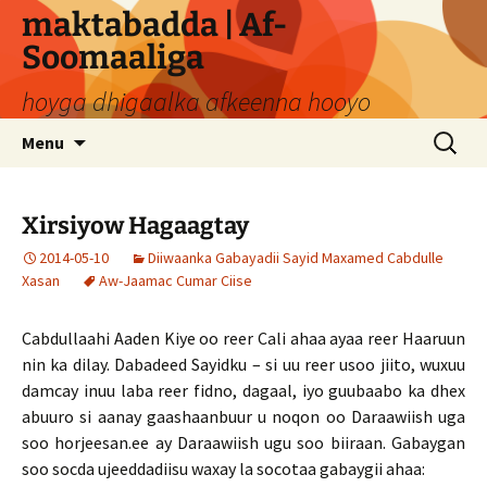
Skip
maktabadda | Af-
to
Soomaaliga
content
hoyga dhigaalka afkeenna hooyo
Search
Menu
for:
Xirsiyow Hagaagtay
2014-05-10
Diiwaanka Gabayadii Sayid Maxamed Cabdulle
Xasan
Aw-Jaamac Cumar Ciise
Cabdullaahi Aaden Kiye oo reer Cali ahaa ayaa reer Haaruun
nin ka dilay. Dabadeed Sayidku – si uu reer usoo jiito, wuxuu
damcay inuu laba reer fidno, dagaal, iyo guubaabo ka dhex
abuuro si aanay gaashaanbuur u noqon oo Daraawiish uga
soo horjeesan.ee ay Daraawiish ugu soo biiraan. Gabaygan
soo socda ujeeddadiisu waxay la socotaa gabaygii ahaa: