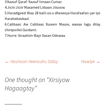
3.Yuusuf Qaraf: Yuusuf Iimaan Cumar.
4.Jiciir:Jiciir Maxamed Liibaan Jiisoow.
5.Haradigeed: Waa 28 balli oo u dhexeeya Harafaafan-yar iyo
Harahabaskuul.
6.Cabbaas: Aw Cabbaas Xuseen Muuse, waxaa lagu dilay
shirqoolkii Gurdami.
7.Hurre: Ibraahim-Bayr Xasan Odowaa.
Post
←
Hashaan Heensuhu Siday
Hawiye
→
navigation
One thought on “
Xirsiyow
Hagaagtay
”