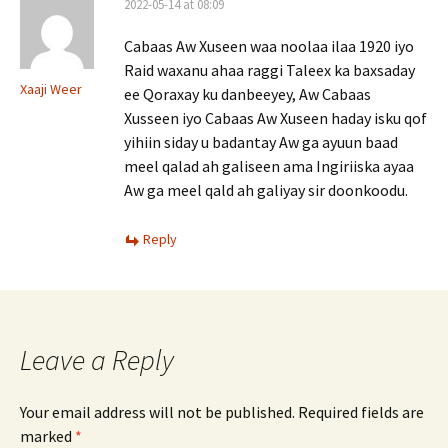
2022-05-14 at 08:09
Cabaas Aw Xuseen waa noolaa ilaa 1920 iyo
Raid waxanu ahaa raggi Taleex ka baxsaday
Xaaji Weer
ee Qoraxay ku danbeeyey, Aw Cabaas
Xusseen iyo Cabaas Aw Xuseen haday isku qof
yihiin siday u badantay Aw ga ayuun baad
meel qalad ah galiseen ama Ingiriiska ayaa
Aw ga meel qald ah galiyay sir doonkoodu.
Reply
Leave a Reply
Your email address will not be published.
Required fields are
marked
*