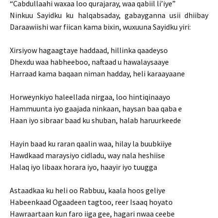
“Cabdullaahi waxaa loo qurajaray, waa qabiil li’iye”
Ninkuu Sayidku ku halqabsaday, gabayganna usii dhiibay
Daraawiishi war fiican kama bixin, wuxuuna Sayidku yiri:
Xirsiyow hagaagtaye haddaad, hillinka qaadeyso
Dhexdu waa habheeboo, naftaad u hawalaysaaye
Harraad kama baqaan niman hadday, heli karaayaane
Horweynkiyo haleellada nirgaa, loo hintiqinaayo
Hammuunta iyo gaajada ninkaan, haysan baa qaba e
Haan iyo sibraar baad ku shuban, halab haruurkeede
Hayin baad ku raran qaalin waa, hilay la buubkiiye
Hawdkaad maraysiyo cidladu, way nala heshiise
Halaq iyo libaax horara iyo, haayir iyo tuugga
Astaadkaa ku heli oo Rabbuu, kaala hoos geliye
Habeenkaad Ogaadeen tagtoo, reer Isaaq hoyato
Hawraartaan kun faro iiga gee, hagari nwaa ceebe