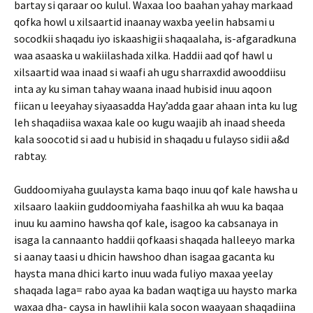
bartay si qaraar oo kulul. Waxaa loo baahan yahay markaad
qofka howl u xilsaartid inaanay waxba yeelin habsami u
socodkii shaqadu iyo iskaashigii shaqaalaha, is-afgaradkuna
waa asaaska u wakiilashada xilka. Haddii aad qof hawl u
xilsaartid waa inaad si waafi ah ugu sharraxdid awooddiisu
inta ay ku siman tahay waana inaad hubisid inuu aqoon
fiican u leeyahay siyaasadda Hay’adda gaar ahaan inta ku lug
leh shaqadiisa waxaa kale oo kugu waajib ah inaad sheeda
kala soocotid si aad u hubisid in shaqadu u fulayso sidii a&d
rabtay.
Guddoomiyaha guulaysta kama baqo inuu qof kale hawsha u
xilsaaro laakiin guddoomiyaha faashilka ah wuu ka baqaa
inuu ku aamino hawsha qof kale, isagoo ka cabsanaya in
isaga la cannaanto haddii qofkaasi shaqada halleeyo marka
si aanay taasi u dhicin hawshoo dhan isagaa gacanta ku
haysta mana dhici karto inuu wada fuliyo maxaa yeelay
shaqada laga= rabo ayaa ka badan waqtiga uu haysto marka
waxaa dha- caysa in hawlihii kala socon waayaan shaqadiina