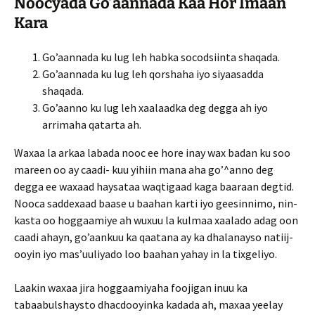
Noocyada Go’aannada Kaa Hor Imaan
Kara
Go’aannada ku lug leh habka socodsiinta shaqada.
Go’aannada ku lug leh qorshaha iyo siyaasadda
shaqada.
Go’aanno ku lug leh xaalaadka deg degga ah iyo
arrimaha qatarta ah.
Waxaa la arkaa labada nooc ee hore inay wax badan ku soo
mareen oo ay caadi- kuu yihiin mana aha go’^anno deg
degga ee waxaad haysataa waqtigaad kaga baaraan degtid.
Nooca saddexaad baase u baahan karti iyo geesinnimo, nin-
kasta oo hoggaamiye ah wuxuu la kulmaa xaalado adag oon
caadi ahayn, go’aankuu ka qaatana ay ka dhalanayso natiij-
ooyin iyo mas’uuliyado loo baahan yahay in la tixgeliyo.
Laakin waxaa jira hoggaamiyaha foojigan inuu ka
tabaabulshaysto dhacdooyinka kadada ah, maxaa yeelay