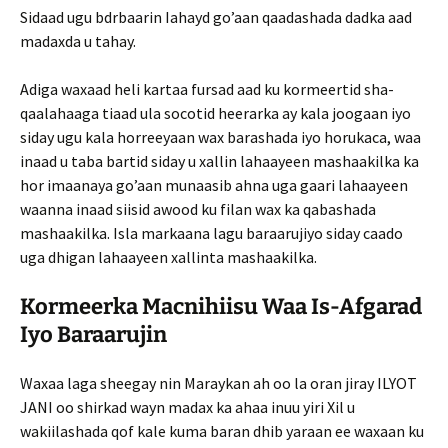
Sidaad ugu bdrbaarin Iahayd go’aan qaadashada dadka aad
madaxda u tahay.
Adiga waxaad heli kartaa fursad aad ku kormeertid sha­
qaalahaaga tiaad ula socotid heerarka ay kala joogaan iyo
siday ugu kala horreeyaan wax barashada iyo horukaca, waa
inaad u taba bartid siday u xallin lahaayeen mashaakilka ka
hor imaanaya go’aan munaasib ahna uga gaari lahaayeen
waanna inaad siisid awood ku filan wax ka qabashada
mashaakilka. Isla markaana lagu baraarujiyo siday caado
uga dhigan lahaayeen xallinta mashaakilka.
Kormeerka Macnihiisu Waa Is-Afgarad
Iyo Baraarujin
Waxaa laga sheegay nin Maraykan ah oo la oran jiray ILYOT
JANI oo shirkad wayn madax ka ahaa inuu yiri Xil u
wakiilashada qof kale kuma baran dhib yaraan ee waxaan ku