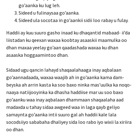
go’aanka ku lug leh.
Sideed u fulinaysaa go’aanka.
Sideed ula socotaa in go’aankii sidii loo rabay u fulay.
Haddii ay kuu suuro gasho inaad ku dhaqantid mabaad- ii’da
liistadan ku qeexan waxaa koobtay asaaskii maamulka oo
dhan maxaa yeelay go’aan qaadashada waxaa ku dhan
asaaska hoggaamintoo dhan.
Sidaad ugu qancin Iahayd shaqaalahaaga inay aqbalaan
go’aannadaada, waxaa waajib ah in go’aanka kama dam-
beyska ah arrin kasta ka soo baxo ninka mas’uulka ka noqo-
naaya natiijooyinka ka dhasha haddiise mar uu soo baxo
go’aanku waa inay aqbalaan dhammaan shaqaalaha aad
madaxda u tahay sidaa awgeed waa in laga qayb geliyo
samaynta go’aanka intii suuro gal ah haddii kale lala
socodsiiyo sababaha dhaliyey sida loo rabo iyo wixii la xiriira
oo dhan.