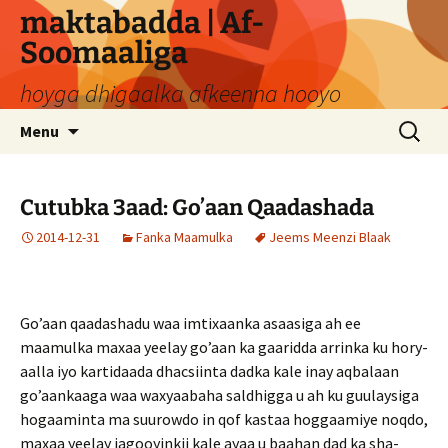
Skip
maktabadda | Af-
to
Soomaaliga
content
hoyga dhigaalka afkeenna hooyo
Search
Menu
for:
Cutubka 3aad: Go’aan Qaadashada
2014-12-31
Fanka Maamulka
Jeems Meenzi Blaak
Go’aan qaadashadu waa imtixaanka asaasiga ah ee
maamulka maxaa yeelay go’aan ka gaaridda arrinka ku hory-
aalla iyo kartidaada dhacsiinta dadka kale inay aqbalaan
go’aankaaga waa waxyaabaha saldhigga u ah ku guulaysiga
hogaaminta ma suurowdo in qof kastaa hoggaamiye noqdo,
maxaa yeelay jagooyinkii kale ayaa u baahan dad ka sha­