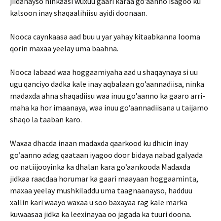
jiidanayso ninkaasi wuxuu gaari karaa go’aanno isagoo ku
kalsoon inay shaqaalihiisu ayidi doonaan.
Nooca caynkaasa aad buu u yar yahay kitaabkanna looma
qorin maxaa yeelay uma baahna.
Nooca labaad waa hoggaamiyaha aad u shaqaynaya si uu
ugu qanciyo dadka kale inay aqbalaan go’aannadiisa, ninka
madaxda ahna shaqadiisu waa inuu go’aanno ka gaaro arri­
maha ka hor imaanaya, waa inuu go’aannadiisana u taijamo
shaqo la taaban karo.
Waxaa dhacda inaan madaxda qaarkood ku dhicin inay
go’aanno adag qaataan iyagoo door bidaya nabad galyada
oo natiijooyinka ka dhalan kara go’aankooda Madaxda
jidkaa raacdaa horumar ka gaari maayaan hoggaaminta,
maxaa yeelay mushkiladdu uma taagnaanayso, hadduu
xallin kari waayo waxaa u soo baxayaa rag kale marka
kuwaasaa jidka ka leexinayaa oo jagada ka tuuri doona.