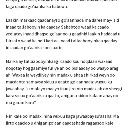
laga qaado go’aanka ku haboon.
Laakin markaad qaadanayso go’aannada ma dareemay- sid
inaad tallabooyin ka qaaday. Sababtoo waad ka caado
yeelatay inaad dhaqso go’aanno u gaadhid laakin haddaad u
fiirsato waad ka heli kartaa inaad tallaabooyinkaa qaaday
intaadan go’aanka soo saarin.
Marka ay tallaabooyinkaagi caado kuu noqdaan waxaad
noqotay hoggaamiye fuliye ah oo bislaaday oo waayo arag
ah. Waxaa la weydiiyey nin madax u ahaa shirkad weyn oo
macdanta samaysa siduu u qaato go’aannada: wuxuu ku
jawaabay: “u malayn maayo inuu jiro nin madax ah oo sheegi
kara siduu go’aanka u qaato, aniguna sidoo kalaan ahay oo
ma garan karo”.
Nin kale oo madax ihina wuxuu kaga jawaabay su’aasha: Ma
jirto qaacido u dhigan go’aan qaadashada ragaasoo kale