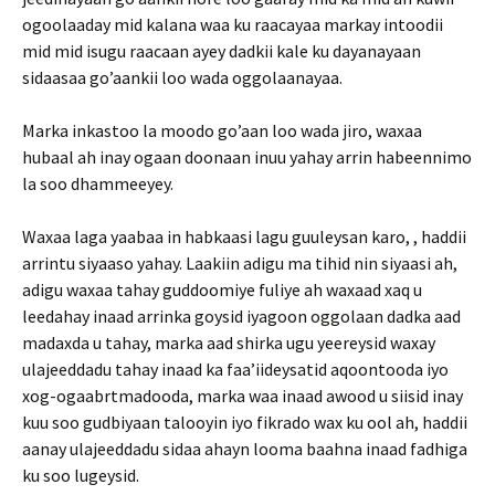
ogoolaaday mid kalana waa ku raacayaa markay intoodii
mid mid isugu raacaan ayey dadkii kale ku dayanayaan
sidaasaa go’aankii loo wada oggolaanayaa.
Marka inkastoo la moodo go’aan loo wada jiro, waxaa
hubaal ah inay ogaan doonaan inuu yahay arrin habeennimo
la soo dhammeeyey.
Waxaa laga yaabaa in habkaasi lagu guuleysan karo, , haddii
arrintu siyaaso yahay. Laakiin adigu ma tihid nin siyaasi ah,
adigu waxaa tahay guddoomiye fuliye ah waxaad xaq u
leedahay inaad arrinka goysid iyagoon oggolaan dadka aad
madaxda u tahay, marka aad shirka ugu yeereysid waxay
ulajeeddadu tahay inaad ka faa’iideysatid aqoontooda iyo
xog-ogaabrtmadooda, marka waa inaad awood u siisid inay
kuu soo gudbiyaan talooyin iyo fikrado wax ku ool ah, haddii
aanay ulajeeddadu sidaa ahayn looma baahna inaad fadhiga
ku soo lugeysid.