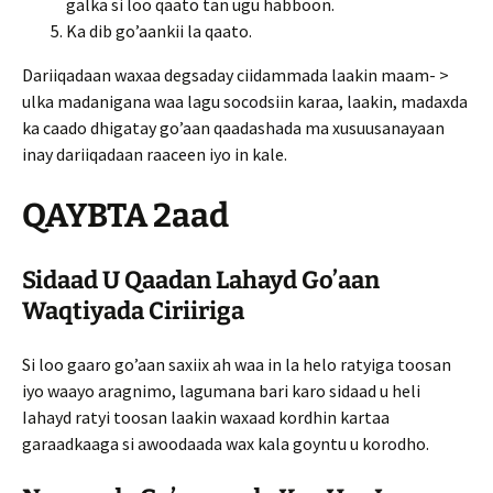
galka si loo qaato tan ugu habboon.
Ka dib go’aankii la qaato.
Dariiqadaan waxaa degsaday ciidammada laakin maam- >
ulka madanigana waa lagu socodsiin karaa, laakin, madaxda
ka caado dhigatay go’aan qaadashada ma xusuusanayaan
inay dariiqadaan raaceen iyo in kale.
QAYBTA 2aad
Sidaad U Qaadan Lahayd Go’aan
Waqtiyada Ciriiriga
Si loo gaaro go’aan saxiix ah waa in la helo ratyiga toosan
iyo waayo aragnimo, lagumana bari karo sidaad u heli
Iahayd ratyi toosan laakin waxaad kordhin kartaa
garaadkaaga si awoodaada wax kala goyntu u korodho.