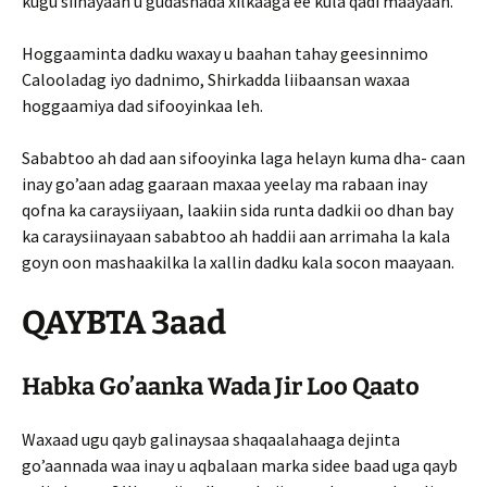
kugu siinayaan u gudashada xilkaaga ee kula qadi maayaan.
Hoggaaminta dadku waxay u baahan tahay geesinnimo
Calooladag iyo dadnimo, Shirkadda liibaansan waxaa
hoggaamiya dad sifooyinkaa leh.
Sababtoo ah dad aan sifooyinka laga helayn kuma dha- caan
inay go’aan adag gaaraan maxaa yeelay ma rabaan inay
qofna ka caraysiiyaan, laakiin sida runta dadkii oo dhan bay
ka caraysiinayaan sababtoo ah haddii aan arrimaha la kala
goyn oon mashaakilka la xallin dadku kala socon maayaan.
QAYBTA 3aad
Habka Go’aanka Wada Jir Loo Qaato
Waxaad ugu qayb galinaysaa shaqaalahaaga dejinta
go’aannada waa inay u aqbalaan marka sidee baad uga qayb