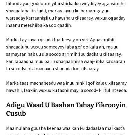
bilood ayuu goddoomiyihii shirkaddu weydiiyey agaasimihii
shaqaalaha liistadii, markaa ayuu ku baraarugay uu
warsaday karraanigii uu hawsha u xilsaaray, wuxuu ogaaday
inaanu meeshiiba ka soo qaadin.
Marka Lays ayaa qisadii faalleeyey oo yiri: Agaas­imihii
shaqaaluhu wuxuu sameeyey laba gef oo kala ah, ma uu
samaysan hab uu ula socdo arrimihii uu dadka u xilsaaray,
kan labaadna muu barin shaqaalihiisa waaj- ibka ka saaran
la socodsiinta madaxda shaqada loo xilsaaray.
Marka taas macnaheedu waa inuu ninkii qof kale u xilsaaray
hawshii, laakiin wuxuu ku fashilmay la socod- kii fulinteeda.
Adigu Waad U Baahan Tahay Fikrooyin
Cusub
Maamulaha guusha keenaa waa kan ku dadaalaa markasta