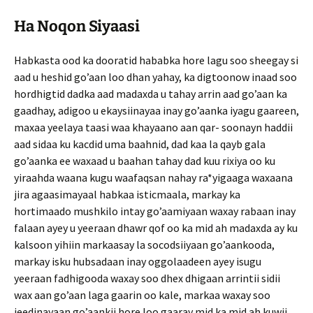
Ha Noqon Siyaasi
Habkasta ood ka dooratid hababka hore lagu soo sheegay si
aad u heshid go’aan loo dhan yahay, ka digtoonow inaad soo
hordhigtid dadka aad madaxda u tahay arrin aad go’aan ka
gaadhay, adigoo u ekaysiinayaa inay go’aanka iyagu gaareen,
maxaa yeelaya taasi waa khayaano aan qar- soonayn haddii
aad sidaa ku kacdid uma baahnid, dad kaa la qayb gala
go’aanka ee waxaad u baahan tahay dad kuu rixiya oo ku
yiraahda waana kugu waafaqsan nahay ra*yigaaga waxaana
jira agaasimayaal habkaa isticmaala, markay ka
hortimaado mushkilo intay go’aamiyaan waxay rabaan inay
falaan ayey u yeeraan dhawr qof oo ka mid ah madaxda ay ku
kalsoon yihiin markaasay la socodsiiyaan go’aankooda,
mar­kay isku hubsadaan inay oggolaadeen ayey isugu
yeeraan fadhigooda waxay soo dhex dhigaan arrintii sidii
wax aan go’aan laga gaarin oo kale, markaa waxay soo
jeedinayaan go’aankii hore loo gaaray mid ka mid ah kuwii