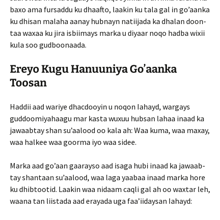
baxo ama fursaddu ku dhaafto, laakin ku tala gal in go’aanka
ku dhisan malaha aanay hubnayn natiijada ka dhalan doon­
taa waxaa ku jira isbiimays marka u diyaar noqo hadba wixii
kula soo gudboonaada.
Ereyo Kugu Hanuuniya Go’aanka
Toosan
Haddii aad wariye dhacdooyin u noqon Iahayd, wargays
guddoomiyahaagu mar kasta wuxuu hubsan lahaa inaad ka
jawaabtay shan su’aalood oo kala ah: Waa kuma, waa maxay,
waa halkee waa goorma iyo waa sidee.
Marka aad go’aan gaarayso aad isaga hubi inaad ka jawaab­
tay shantaan su’aalood, waa laga yaabaa inaad marka hore
ku dhibtootid. Laakin waa nidaam caqli gal ah oo waxtar leh,
waana tan liistada aad erayada uga faa’iidaysan Iahayd: