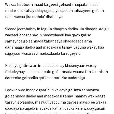
Waxaa habboon inaad ku geesi gelised shaqaalaha aad
madaxda u tahay siday ugu qayb qaadan lahaayeen go’aan­
nada waxaa jira mabda’ dhahaaya:
Sidaad jeceshahay in lagula dhaqmo dadka ula dhaqan. Adigu
waxaad jeceshahay in madaxdaadu kaa qayb galiso
sameynta go’aannada tabanaaya shaqadaada ama
danahaaga dadka aad madaxda u tahay iyaguna waxay kaa
sugayaan waxa aad madaxdaada ka sugeysid.
Ka qayb galinta arrimada dadka ay khuseeyaan waxay
fududeynaysaa in la aqbalo go’aannada waana fan ku dhisan
dareenka garaadka qofka ee xariirka aadamiga.
Laakiin waa inaad ogaatid in ka qayb gelinta samaynta
go’aannada dadka aad madaxda u tahay inaanay wax kaaga
tarayn go’aanka, mas’uuliyaddu ma qaybsamayso ee waxaa
qaadaya natiijada madaxda kali ah dadka kale waxay gacan