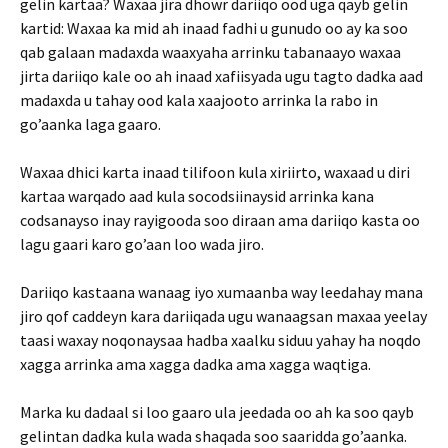
gelin kartaa? Waxaa jira dhowr dariiqo ood uga qayb gelin
kartid: Waxaa ka mid ah inaad fadhi u gunudo oo ay ka soo
qab galaan madaxda waaxyaha arrinku tabanaayo waxaa
jirta dariiqo kale oo ah inaad xafiisyada ugu tagto dadka aad
madaxda u tahay ood kala xaajooto arrinka la rabo in
go’aanka laga gaaro.
Waxaa dhici karta inaad tilifoon kula xiriirto, waxaad u diri
kartaa warqado aad kula socodsiinaysid arrinka kana
codsanayso inay rayigooda soo diraan ama dariiqo kasta oo
lagu gaari karo go’aan loo wada jiro.
Dariiqo kastaana wanaag iyo xumaanba way leedahay mana
jiro qof caddeyn kara dariiqada ugu wanaagsan maxaa yeelay
taasi waxay noqonaysaa hadba xaalku siduu yahay ha noqdo
xagga arrinka ama xagga dadka ama xagga waqtiga.
Marka ku dadaal si loo gaaro ula jeedada oo ah ka soo qayb
gelintan dadka kula wada shaqada soo saaridda go’aanka.