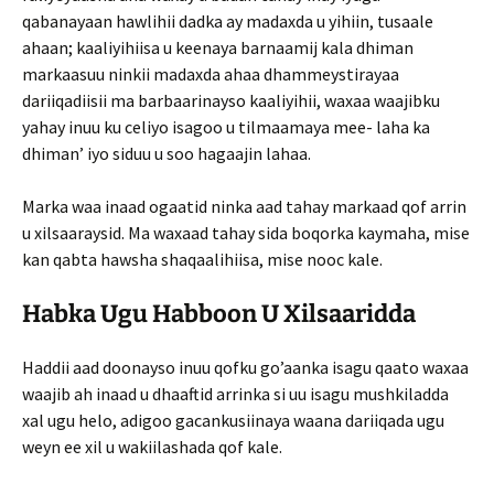
qabanayaan hawlihii dadka ay madaxda u yihiin, tusaale
ahaan; kaaliyihiisa u keenaya barnaamij kala dhiman
markaasuu ninkii madaxda ahaa dhammeystirayaa
dariiqadiisii ma barbaarinayso kaaliyihii, waxaa waajibku
yahay inuu ku celiyo isagoo u tilmaamaya mee- laha ka
dhiman’ iyo siduu u soo hagaajin lahaa.
Marka waa inaad ogaatid ninka aad tahay markaad qof arrin
u xilsaaraysid. Ma waxaad tahay sida boqorka kaymaha, mise
kan qabta hawsha shaqaalihiisa, mise nooc kale.
Habka Ugu Habboon U Xilsaaridda
Haddii aad doonayso inuu qofku go’aanka isagu qaato waxaa
waajib ah inaad u dhaaftid arrinka si uu isagu mushkiladda
xal ugu helo, adigoo gacankusiinaya waana dariiqada ugu
weyn ee xil u wakiilashada qof kale.