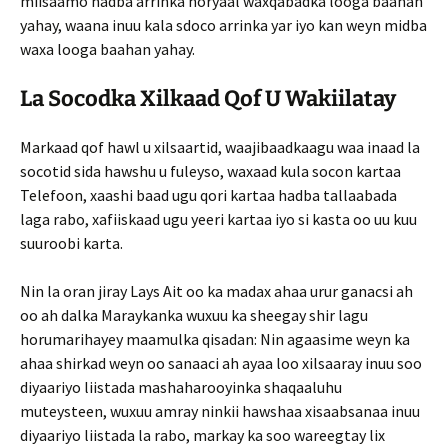
miisaamo hadba arrinka horyaal waxqabadka looga baahan
yahay, waana inuu kala sdoco arrinka yar iyo kan weyn midba
waxa looga baahan yahay.
La Socodka Xilkaad Qof U Wakiilatay
Markaad qof hawl u xilsaartid, waajibaadkaagu waa inaad la
socotid sida hawshu u fuleyso, waxaad kula socon kartaa
Telefoon, xaashi baad ugu qori kartaa hadba tallaabada
laga rabo, xafiiskaad ugu yeeri kartaa iyo si kasta oo uu kuu
suuroobi karta.
Nin la oran jiray Lays Ait oo ka madax ahaa urur ganacsi ah
oo ah dalka Maraykanka wuxuu ka sheegay shir lagu
horumarihayey maamulka qisadan: Nin agaas­ime weyn ka
ahaa shirkad weyn oo sanaaci ah ayaa loo xilsaaray inuu soo
diyaariyo liistada mashaharooyinka shaqaaluhu
muteysteen, wuxuu amray ninkii hawshaa xisaabsanaa inuu
diyaariyo liistada la rabo, markay ka soo wareegtay lix