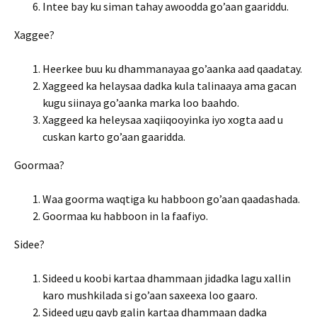
Intee bay ku siman tahay awoodda go’aan gaariddu.
Xaggee?
Heerkee buu ku dhammanayaa go’aanka aad qaadatay.
Xaggeed ka helaysaa dadka kula talinaaya ama gacan
kugu siinaya go’aanka marka loo baahdo.
Xaggeed ka heleysaa xaqiiqooyinka iyo xogta aad u
cuskan karto go’aan gaaridda.
Goormaa?
Waa goorma waqtiga ku habboon go’aan qaadashada.
Goormaa ku habboon in la faafiyo.
Sidee?
Sideed u koobi kartaa dhammaan jidadka lagu xallin
karo mushkilada si go’aan saxeexa loo gaaro.
Sideed ugu qayb galin kartaa dhammaan dadka