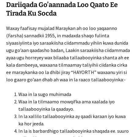
Dariiqada Go’aannada Loo Qaato Ee
Tirada Ku Socda
Waxay faafisay mujalad Maraykan ah oo loo yaqaanno
(Farsha) sannadkii 1955, in madaxda shaqo fulinta
siyaasiyiinta iyo saraakiisha ciidammadu yihiin kuwa dunida
ugu go’aan qaadasho badan, Laakin saraakiisha ciidammada
ayaa ugu horreyey wax bilaaba tallaabooyinka shanta ah ee
kala dambeeya, waxaana tilmaamay taliyihii ciidanka cirka
ee maraykanka oo la dhibi jiray “HAYORTH” waxaanu yiri si
loo gaaro go’aan dhab ah waa in la raaco tallaabooyinka:-
Waa in la sugo muhimada
Waa in la tilmaamo mowqifka ama xaalada iyo
tallaab­ooyinka la qaadayo.
In la xallilo tallaabooyinka ay qaadi karaan iyo kuwa
ka hor jeeda.
In la is barbardhigo tallaabooyinka shaqada ee. suuro