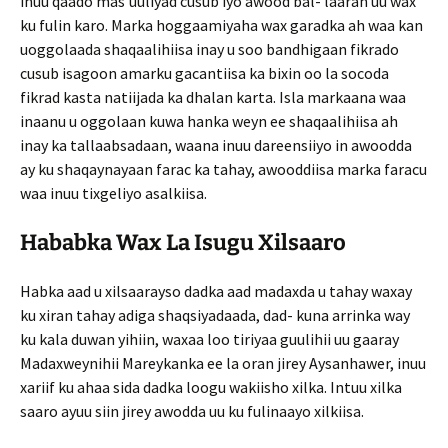
inuu qaado mas’uuliyad cusub iyo awood bal- laaran uu wax
ku fulin karo. Marka hoggaamiyaha wax garadka ah waa kan
uoggolaada shaqaalihiisa inay u soo bandhigaan fikrado
cusub isagoon amarku gacantiisa ka bixin oo la socoda
fikrad kasta natiijada ka dhalan karta. Isla markaana waa
inaanu u oggolaan kuwa hanka weyn ee shaqaalihiisa ah
inay ka tallaabsadaan, waana inuu dareensiiyo in awoodda
ay ku shaqaynayaan farac ka tahay, awooddiisa marka faracu
waa inuu tixgeliyo asalkiisa.
Hababka Wax La Isugu Xilsaaro
Habka aad u xilsaarayso dadka aad madaxda u tahay waxay
ku xiran tahay adiga shaqsiyadaada, dad- kuna arrinka way
ku kala duwan yihiin, waxaa loo tiriyaa guulihii uu gaaray
Madaxweynihii Mareykanka ee la oran jirey Aysanhawer, inuu
xariif ku ahaa sida dadka loogu wakiisho xilka. Intuu xilka
saaro ayuu siin jirey awodda uu ku fulinaayo xilkiisa.