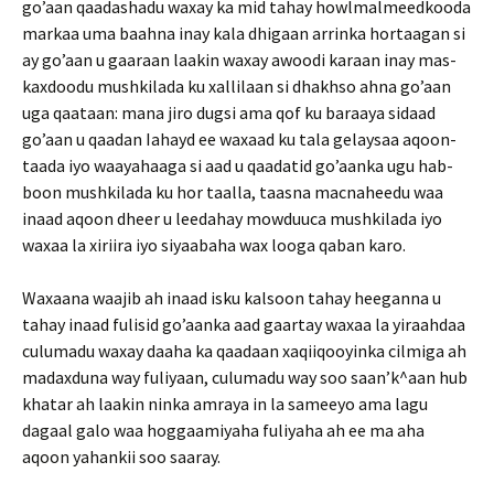
go’aan qaadashadu waxay ka mid tahay howlmalmeedkooda
markaa uma baahna inay kala dhigaan arrinka hortaagan si
ay go’aan u gaaraan laakin waxay awoodi karaan inay mas-
kaxdoodu mushkilada ku xallilaan si dhakhso ahna go’aan
uga qaataan: mana jiro dugsi ama qof ku baraaya sidaad
go’aan u qaadan Iahayd ee waxaad ku tala gelaysaa aqoon­
taada iyo waayahaaga si aad u qaadatid go’aanka ugu hab­
boon mushkilada ku hor taalla, taasna macnaheedu waa
inaad aqoon dheer u leedahay mowduuca mushkilada iyo
waxaa la xiriira iyo siyaabaha wax looga qaban karo.
Waxaana waajib ah inaad isku kalsoon tahay heeganna u
tahay inaad fulisid go’aanka aad gaartay waxaa la yiraahdaa
culumadu waxay daaha ka qaadaan xaqiiqooyinka cilmiga ah
madaxduna way fuliyaan, culumadu way soo saan’k^aan hub
khatar ah laakin ninka amraya in la sameeyo ama lagu
dagaal galo waa hoggaamiyaha fuliyaha ah ee ma aha
aqoon yahankii soo saaray.