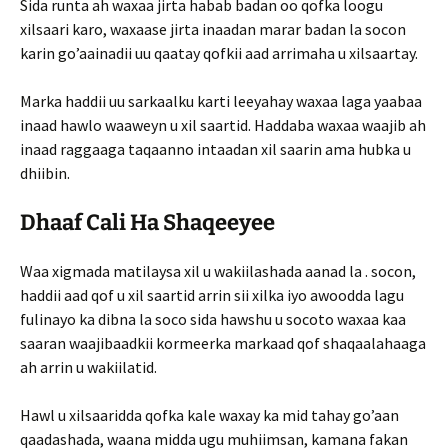
Sida runta ah waxaa jirta habab badan oo qofka loogu
xilsaari karo, waxaase jirta inaadan marar badan la socon
karin go’aainadii uu qaatay qofkii aad arrimaha u xilsaartay.
Marka haddii uu sarkaalku karti leeyahay waxaa laga yaabaa
inaad hawlo waaweyn u xil saartid. Haddaba waxaa waajib ah
inaad raggaaga taqaanno intaadan xil saarin ama hubka u
dhiibin.
Dhaaf Cali Ha Shaqeeyee
Waa xigmada matilaysa xil u wakiilashada aanad la . socon,
haddii aad qof u xil saartid arrin sii xilka iyo awoodda lagu
fulinayo ka dibna la soco sida hawshu u socoto waxaa kaa
saaran waajibaadkii kormeerka mar­kaad qof shaqaalahaaga
ah arrin u wakiilatid.
Hawl u xilsaaridda qofka kale waxay ka mid tahay go’aan
qaadashada, waana midda ugu muhiimsan, kamana fakan