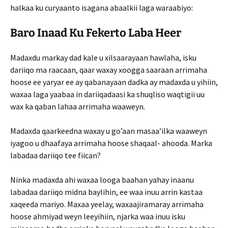
halkaa ku curyaanto isagana abaalkii laga waraabiyo:
Baro Inaad Ku Fekerto Laba Heer
Madaxdu markay dad kale u xilsaarayaan hawlaha, isku
dariiqo ma raacaan, qaar waxay xoogga saaraan arrimaha
hoose ee yaryar ee ay qabanayaan dadka ay madaxda u yihiin,
waxaa laga yaabaa in dariiqadaasi ka shuqliso waqtigii uu
wax ka qaban lahaa arrimaha waaweyn.
Madaxda qaarkeedna waxay u go’aan masaa’ilka waaweyn
iyagoo u dhaafaya arrimaha hoose shaqaal- ahooda. Marka
labadaa dariiqo tee fiican?
Ninka madaxda ahi waxaa looga baahan yahay inaanu
labadaa dariiqo midna baylihin, ee waa inuu arrin kastaa
xaqeeda mariyo. Maxaa yeelay, waxaajiramaray arrimaha
hoose ahmiyad weyn leeyihiin, njarka waa inuu isku