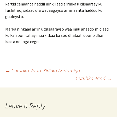
kartid canaanta haddii ninkii aad arrinka u xilsaartay ku
fashilmo, sidaad ula wadaagayso ammaanta hadduu ku
guuleysto.
Marka ninkaad arrin u xilsaarayso waa inuu ahaado mid aad
ku kalsoon tahay inuu xilkaa ka soo dhalaali doono dhan
kasta oo laga cego.
Post
←
Cutubka 2aad: Xiriirka Aadamiga
Cutubka 4aad
→
navigation
Leave a Reply