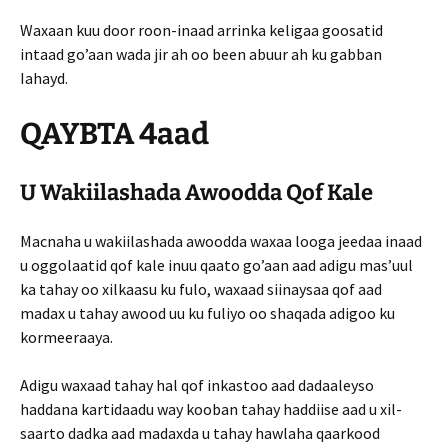
Waxaan kuu door roon-inaad arrinka keligaa goosatid
intaad go’aan wada jir ah oo been abuur ah ku gabban
Iahayd.
QAYBTA 4aad
U Wakiilashada Awoodda Qof Kale
Macnaha u wakiilashada awoodda waxaa looga jeedaa inaad
u oggolaatid qof kale inuu qaato go’aan aad adigu mas’uul
ka tahay oo xilkaasu ku fulo, waxaad siinaysaa qof aad
madax u tahay awood uu ku fuliyo oo shaqada adigoo ku
kormeeraaya.
Adigu waxaad tahay hal qof inkastoo aad dadaaleyso
haddana kartidaadu way kooban tahay haddiise aad u xil-
saarto dadka aad madaxda u tahay hawlaha qaarkood