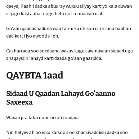
qeeya, Ilaahii dadka abuuray wuxuu siiyay kartiyo kala duwan
si jago kastaaba loogu helo qof munaasib u ah.
Go’aan qaadashaduna waa fanni ku dhisan cilmi una baahan
dad karti iyo awood u leh.
Casharrada soo socdaana waxay kugu cawinayaan sidaad uga
shaqaysiin Iahayd kartidaada go’aan gaaridda.
QAYBTA 1aad
Sidaad U Qaadan Lahayd Go’aanno
Saxeexa
Waxaa jira laba nooc oo ah madax:-
Nin halyey ah oo isku kalsoon oo shaqsiyaddiisu dadka soo