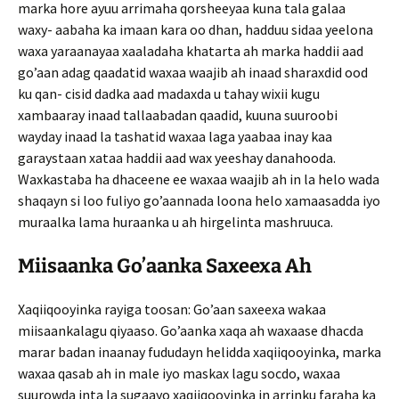
marka hore ayuu arrimaha qorsheeyaa kuna tala galaa
waxy- aabaha ka imaan kara oo dhan, hadduu sidaa yeelona
waxa yaraanayaa xaaladaha khatarta ah marka haddii aad
go’aan adag qaadatid waxaa waajib ah inaad sharaxdid ood
ku qan- cisid dadka aad madaxda u tahay wixii kugu
xambaaray inaad tallaabadan qaadid, kuuna suuroobi
wayday inaad la tashatid waxaa laga yaabaa inay kaa
garaystaan xataa haddii aad wax yeeshay danahooda.
Waxkastaba ha dhaceene ee waxaa waajib ah in la helo wada
shaqayn si loo fuliyo go’aan­nada loona helo xamaasadda iyo
muraalka lama huraanka u ah hirgelinta mashruuca.
Miisaanka Go’aanka Saxeexa Ah
Xaqiiqooyinka rayiga toosan: Go’aan saxeexa wakaa
miisaankalagu qiyaaso. Go’aanka xaqa ah waxaase dhacda
marar badan inaanay fududayn helidda xaqiiqooyinka, marka
waxaa qasab ah in male iyo maskax lagu socdo, waxaa
suurowda inta la sugaayo xaqiiqooyinka in arrinku faraha ka