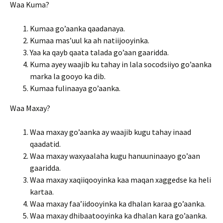
Waa Kuma?
Kumaa go’aanka qaadanaya.
Kumaa mas’uul ka ah natiijooyinka.
Yaa ka qayb qaata talada go’aan gaaridda.
Kuma ayey waajib ku tahay in lala socodsiiyo go’aanka
marka la gooyo ka dib.
Kumaa fulinaaya go’aanka.
Waa Maxay?
Waa maxay go’aanka ay waajib kugu tahay inaad
qaadatid.
Waa maxay waxyaalaha kugu hanuuninaayo go’aan
gaaridda.
Waa maxay xaqiiqooyinka kaa maqan xaggedse ka heli
kartaa.
Waa maxay faa’iidooyinka ka dhalan karaa go’aanka.
Waa maxay dhibaatooyinka ka dhalan kara go’aanka.