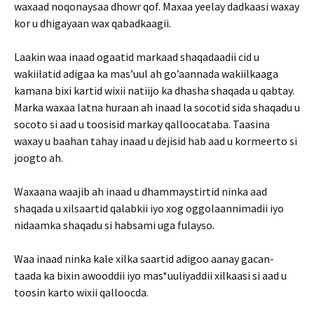
waxaad noqonaysaa dhowr qof. Maxaa yeelay dadkaasi waxay
kor u dhigayaan wax qabadkaagii.
Laakin waa inaad ogaatid markaad shaqadaadii cid u
wakiilatid adigaa ka mas’uul ah go’aannada wakiilkaaga
kamana bixi kartid wixii natiijo ka dhasha shaqada u qabtay.
Marka waxaa latna huraan ah inaad la socotid sida shaqadu u
socoto si aad u toosisid markay qalloocataba. Taasina
waxay u baahan tahay inaad u dejisid hab aad u kormeerto si
joogto ah.
Waxaana waajib ah inaad u dhammaystirtid ninka aad
shaqada u xilsaartid qalabkii iyo xog oggolaannimadii iyo
nidaamka shaqadu si habsami uga fulayso.
Waa inaad ninka kale xilka saartid adigoo aanay gacan-
taada ka bixin awooddii iyo mas*uuliyaddii xilkaasi si aad u
toosin karto wixii qalloocda.