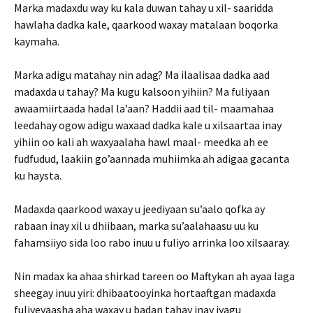
Marka madaxdu way ku kala duwan tahay u xil- saaridda
hawlaha dadka kale, qaarkood waxay matalaan boqorka
kaymaha.
Marka adigu matahay nin adag? Ma ilaalisaa dadka aad
madaxda u tahay? Ma kugu kalsoon yihiin? Ma fuliyaan
awaamiirtaada hadal la’aan? Haddii aad til- maamahaa
leedahay ogow adigu waxaad dadka kale u xilsaartaa inay
yihiin oo kali ah waxyaalaha hawl maal- meedka ah ee
fudfudud, laakiin go’aannada muhiimka ah adigaa gacanta
ku haysta.
Madaxda qaarkood waxay u jeediyaan su’aalo qofka ay
rabaan inay xil u dhiibaan, marka su’aalahaasu uu ku
fahamsiiyo sida loo rabo inuu u fuliyo arrinka loo xilsaaray.
Nin madax ka ahaa shirkad tareen oo Maftykan ah ayaa laga
sheegay inuu yiri: dhibaatooyinka hortaaftgan madaxda
fuliyeyaasha aha waxay u badan tahay inay iyagu