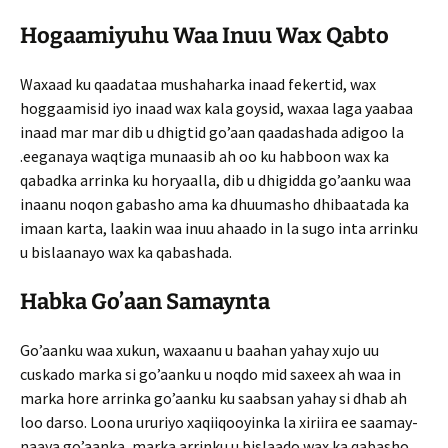
Hogaamiyuhu Waa Inuu Wax Qabto
Waxaad ku qaadataa mushaharka inaad fekertid, wax
hoggaamisid iyo inaad wax kala goysid, waxaa laga yaabaa
inaad mar mar dib u dhigtid go’aan qaadashada adigoo la
.eeganaya waqtiga munaasib ah oo ku habboon wax ka
qabadka arrinka ku horyaalla, dib u dhigidda go’aanku waa
inaanu noqon gabasho ama ka dhuumasho dhibaatada ka
imaan karta, laakin waa inuu ahaado in la sugo inta arrinku
u bislaanayo wax ka qabashada.
Habka Go’aan Samaynta
Go’aanku waa xukun, waxaanu u baahan yahay xujo uu
cuskado marka si go’aanku u noqdo mid saxeex ah waa in
marka hore arrinka go’aanku ku saabsan yahay si dhab ah
loo darso. Loona ururiyo xaqiiqooyinka la xiriira ee saamay-
naaya go’aanka, marka arrinku u bislaado wax ka qabasho