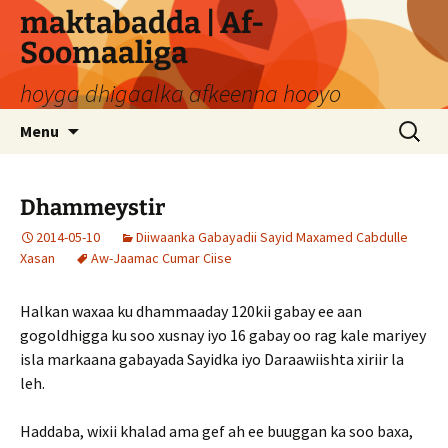
Skip
maktabadda | Af-
to
Soomaaliga
content
hoyga dhigaalka afkeenna hooyo
Search
Menu
for:
Dhammeystir
2014-05-10
Diiwaanka Gabayadii Sayid Maxamed Cabdulle
Xasan
Aw-Jaamac Cumar Ciise
Halkan waxaa ku dhammaaday 120kii gabay ee aan
gogoldhigga ku soo xusnay iyo 16 gabay oo rag kale mariyey
isla markaana gabayada Sayidka iyo Daraawiishta xiriir la
leh.
Haddaba, wixii khalad ama gef ah ee buuggan ka soo baxa,