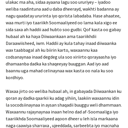
ulakac ma aha, sidaa ayaana lagu soo ururiyey – iyadoo
weliba raadintuna aad u daba dheerayd, wakhti badanna ay
nagu qaadatay ururinta iyo qorista labadaba. Hase ahaatee,
waa murti iyo taariikh Soomaaliyeed oo lama kala xigo ee
sida saxa ah haddii aad hubto soo gudbi. Qof kasta oo gabay
hubaal ah ka haya Diiwaankaan ama taariikhdii
Daraawiisheed, iwm. Haddii ay kula tahay inaad diiwaanka
wax taabbagal ah ku biirin karto, waxaannu kaa
codsanaynaa inaad degdeg ula soo xiriirto qorayaasha iyo
dhamaanba dadka ka shaqeeyay buuggan. Aad iyo aad
baannu uga mahad celinaynaa wax kasta oo nala ku soo
kordhiyo.
Waxaa jirto oo weliba hubaal ah, in gabayada Diiwaankan ku
qoran ay dadka qaarkii ku adag yihiin, laakiin waxaannu idin
la socodsiinaynaa in aysan shaqadii buuggu weli dhammaan.
Waxaannu rajaynaynaa inaan helno dad af-Soomaaliga iyo
taariikhda Soomaaliyeed aqoon dheer u leh isla markaana
naga caawiya sharraxa , ujeeddada, sarbeebta iyo macnaha