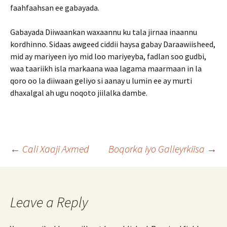
faahfaahsan ee gabayada.
Gabayada Diiwaankan waxaannu ku tala jirnaa inaannu
kordhinno. Sidaas awgeed ciddii haysa gabay Daraawiisheed,
mid ay mariyeen iyo mid loo mariyeyba, fadlan soo gudbi,
waa taariikh isla markaana waa lagama maarmaan in la
qoro oo la diiwaan geliyo si aanay u lumin ee ay murti
dhaxalgal ah ugu noqoto jiilalka dambe.
Post
←
Cali Xaaji Axmed
Boqorka iyo Galleyrkiisa
→
navigation
Leave a Reply