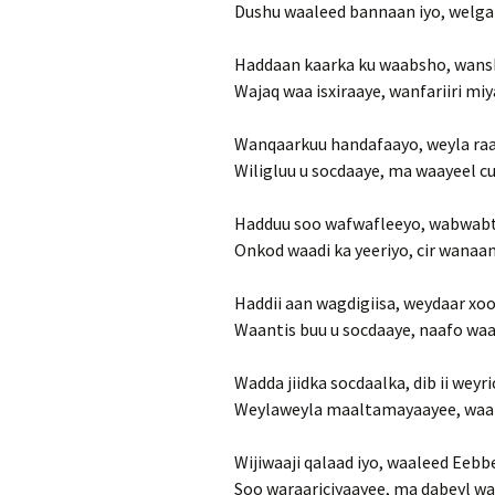
Dushu waaleed bannaan iyo, welga
Haddaan kaarka ku waabsho, wan
Wajaq waa isxiraaye, wanfariiri miy
Wanqaarkuu handafaayo, weyla raa
Wiligluu u socdaaye, ma waayeel cu
Hadduu soo wafwafleeyo, wabwab
Onkod waadi ka yeeriyo, cir wanaan
Haddii aan wagdigiisa, weydaar xo
Waantis buu u socdaaye, naafo waa
Wadda jiidka socdaalka, dib ii weyr
Weylaweyla maaltamayaayee, waa 
Wijiwaaji qalaad iyo, waaleed Eebb
Soo waraariciyaayee, ma dabeyl wa