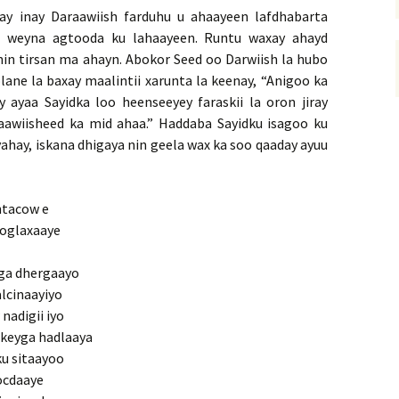
ay inay Daraawiish farduhu u ahaayeen lafdhabarta
a weyna agtooda ku lahaayeen. Runtu waxay ahayd
nin tirsan ma ahayn. Abokor Seed oo Darwiish la hubo
lane la baxay maalintii xarunta la keenay, “Anigoo ka
 ayaa Sayidka loo heenseeyey faraskii la oron jiray
awiisheed ka mid ahaa.” Haddaba Sayidku isagoo ku
yahay, iskana dhigaya nin geela wax ka soo qaaday ayuu
ntacow e
goglaxaaye
oga dhergaayo
alcinaayiyo
nadigii iyo
dkeyga hadlaaya
u sitaayoo
ocdaaye