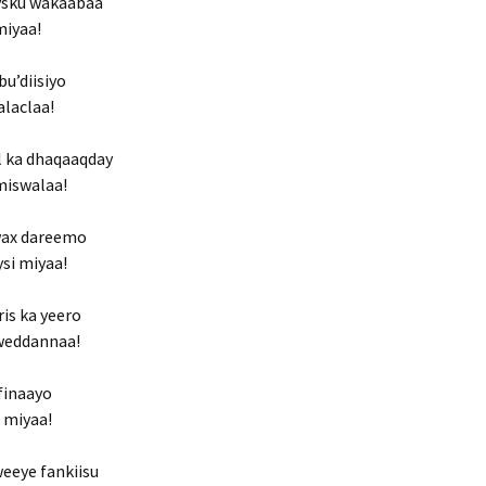
aysku wakaabaa
miyaa!
bu’diisiyo
alaclaa!
l ka dhaqaaqday
miswalaa!
wax dareemo
si miyaa!
ris ka yeero
 weddannaa!
finaayo
i miyaa!
eeye fankiisu