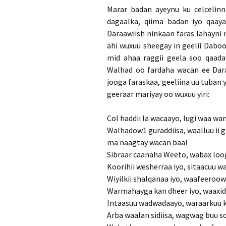
Marar badan ayeynu ku celcelinn
dagaalka, qiima badan iyo qaay
Daraawiish ninkaan faras lahayni 
ahi wuxuu sheegay in geelii Daboo
mid ahaa raggii geela soo qaaday
Walhad oo fardaha wacan ee Dara
jooga faraskaa, geeliina uu tuban 
geeraar mariyay oo wuxuu yiri:
Col haddii la wacaayo, lugi waa wa
Walhadow1 guraddiisa, waalluu ii 
ma naagtay wacan baa!
Sibraar caanaha Weeto, wabax lo
Koorihii wesherraa iyo, sitaacuu w
Wiyilkii shalqanaa iyo, waafeeroow 
Warmahayga kan dheer iyo, waaxi
Intaasuu wadwadaayo, waraarkuu k
Arba waalan sidiisa, wagwag buu s