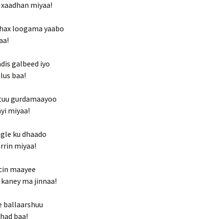
 xaadhan miyaa!
shax loogama yaabo
aa!
dis galbeed iyo
lus baa!
tuu gurdamaayoo
yi miyaa!
ogle ku dhaado
rrin miyaa!
icin maayee
kaney ma jinnaa!
e ballaarshuu
had baa!