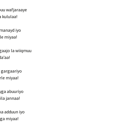
buu wafjaraaye
 kululaa!
imanayd iyo
le miyaa!
gaajo la wiiqmuu
da’aa!
u gargaariyo
rle miyaa!
yga abuuriyo
ila jannaa!
a adduun iyo
ga miyaa!