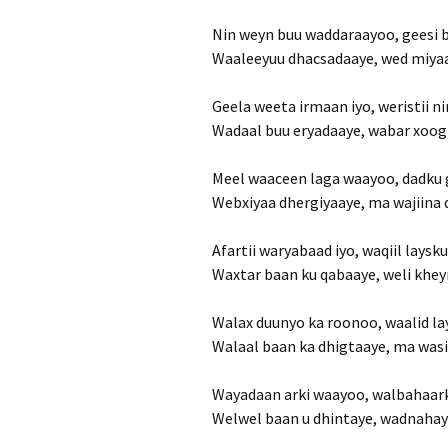
Nin weyn buu waddaraayoo, geesi 
Waaleeyuu dhacsadaaye, wed miyaa
Geela weeta irmaan iyo, weristii n
Wadaal buu eryadaaye, wabar xoog
Meel waaceen laga waayoo, dadku 
Webxiyaa dhergiyaaye, ma wajiina 
Afartii waryabaad iyo, waqiil laysk
Waxtar baan ku qabaaye, weli khey
Walax duunyo ka roonoo, waalid la
Walaal baan ka dhigtaaye, ma wasi
Wayadaan arki waayoo, walbahaark
Welwel baan u dhintaye, wadnahay