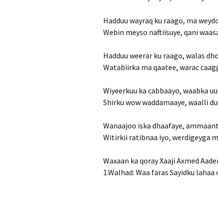
Hadduu wayraq ku raago, ma weydoo
Webin meyso naftiisuye, qani waas
Hadduu weerar ku raago, walas d
Watabiirka ma qaatee, warac caag
Wiyeerkuu ka cabbaayo, waabka uu
Shirku wow waddamaaye, waalli du
Wanaajoo iska dhaafaye, ammaant
Witirkii ratibnaa iyo, werdigeyga m
Waxaan ka qoray Xaaji Axmed Aaden
1.Walhad: Waa faras Sayidku lahaa o