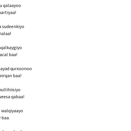
u qalaayoo
artiyaa!
a sudeenkiyo
halaa!
aqalkaygiyo
acal baa!
aayad qurxoonoo
wirqan baa!
ullihiisiyo
weesa qabaa!
u walqiyaayo
y baa.