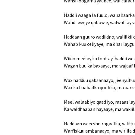
Wahsi loogama yaabee, wal cafaari
Haddii waaga la fuulo, wanahaark
Wahdi weeye qabow e, walwal layra
Haddaan guuro wadiidno, waliilkii 
Wahab kuu celiyaye, ma dhar laygu
Wiido meelay ka fooftay, haddii we
Wagan buu ka baxaaye, ma wajaaf l
Wax hadduu qabsanaayo, jeenyuhu
Wax ku haabadka qoobka, ma aar 
Meel walaabiyo qaad iyo, rasaas la
Ka waldhaaban hayaaye, ma wakiila
Haddaan weecsho rogaalka, wilif
Warfiskuu ambanaayo, ma wiriila d