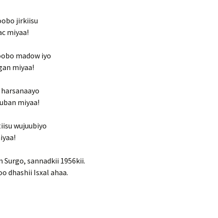
bo jirkiisu
ac miyaa!
hoobo madow iyo
gan miyaa!
 harsanaayo
uban miyaa!
iisu wujuubiyo
iyaa!
 Surgo, sannadkii 1956kii.
o dhashii Isxal ahaa.