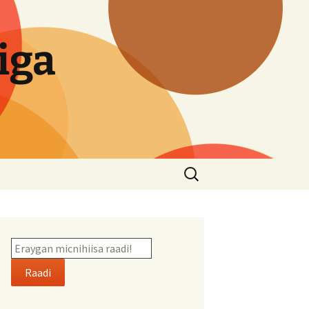
iga
Search
for:
Raadi