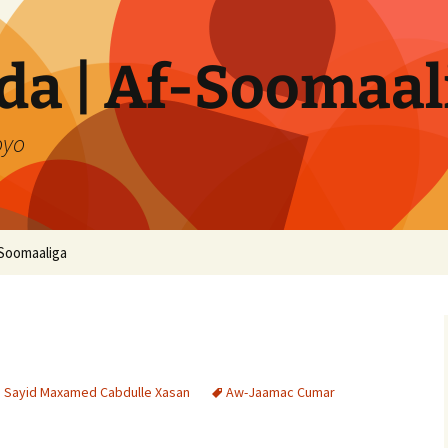
a | Af-Soomaal
oyo
Soomaaliga
i Sayid Maxamed Cabdulle Xasan
Aw-Jaamac Cumar