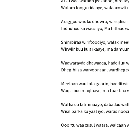
Afku waa waradh jeexanoo, biro l
Walam loogu ridaaye, walaaxowli 
Aragguu wax ku dhowro, wiriqdiisii 
Indhuhuu ka wacsiiyo, Ma hillaac w
Shimbiraa wiriftoodiyo, walax mee
Wirwiir buu ku arkaaye, ma damuu
Waawarayda dhawaaqa, haddii uu 
Dhegihiisa waryoonsan, wardhegey
Meelaan wuu lala gaarin, haddii wii
Waqti buu maqlaaye, ma taar baa
Wafka uu lalminaayo, dabaduu wal
Wisil barka ku yaal iyo, waras nooc
Qoortu waa xusul waara, walcaan w