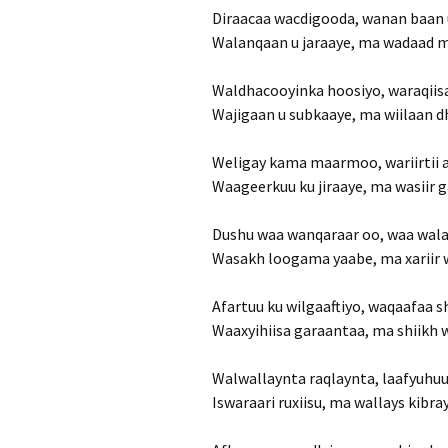
Diraacaa wacdigooda, wanan baan 
Walanqaan u jaraaye, ma wadaad m
Waldhacooyinka hoosiyo, waraqiis
Wajigaan u subkaaye, ma wiilaan d
Weligay kama maarmoo, wariirtii 
Waageerkuu ku jiraaye, ma wasiir g
Dushu waa wanqaraar oo, waa wal
Wasakh loogama yaabe, ma xariir 
Afartuu ku wilgaaftiyo, waqaafaa sh
Waaxyihiisa garaantaa, ma shiikh 
Walwallaynta raqlaynta, laafyuhu
Iswaraari ruxiisu, ma wallays kibra