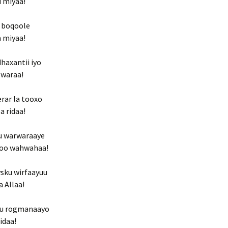
 miyaa!
a boqoole
 miyaa!
dhaxantii iyo
 waraa!
erar la tooxo
a ridaa!
u warwaraaye
soo wahwahaa!
ysku wirfaayuu
 Allaa!
tuu rogmanaayo
idaa!