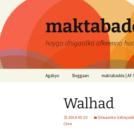
Skip
to
content
maktabadd
hoyga dhigaalka afkeenna ho
Agabyo
Boggaan
maktabadda | Af-
Walhad
2014-05-10
Diiwaanka Gabayadi
Ciise